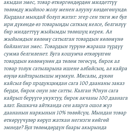
акыдан эмес, товар өткөргөндөрдөн милдеттүү
төлөмдү жыйноо жолу менен алууну көздөгөнүндө.
Кырдаал мындай болуп жатат: эгер сен тиги же бул
ири дүкөндө өз товарыңды саткың келсе, белгилүү
бир милдеттүү жыйымды төлөшүң керек. Ал
жыйымдын көлөмү сатылган товардын көлөмүнө
байланган эмес. Товардын түрүнө жараша түрдүү
сумма белгиленет. Буга кошумча өткөрүлгөн
товардын көлөмүнөн да төлөм төгөсүң, бирок ал
товар толук сатыларына ишене албайсың, ал кайра
өзүңө кайтарылышы мүмкүн. Мисалы, дүкөн
кайсыл бир продукциядан сага 100 даананы заказ
берди, бирок онун эле сатты. Калган 90нун сага
кайрып берүүгө укуктуу, бирок акчаны 100 даанага
алат. Башкача айтканда сен аларга ошол жүз
даананын наркынын 10% төлөйсүң. Мындан товар
өткөрүүчүлөр көрүп жаткан негизги көйгөй
эмнеде? Бул төлөмдөрдүн баары акырында