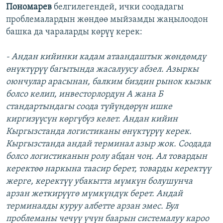
Пономарев
белгилегендей, ички соодадагы
проблемалардын жөндөө мыйзамды жаңылоодон
башка да чараларды көрүү керек:
- Андан кийинки кадам атаандаштык жөндөмдү
өнүктүрүү багытында жасалуусу абзел. Азыркы
оюнчулар арасынан, балким биздин рынок кызык
болсо келип, инвесторлордун А жана Б
стандартындагы соода түйүндөрүн ишке
киргизүүсүн көргүбүз келет. Андан кийин
Кыргызстанда логистиканы өнүктүрүү керек.
Кыргызстанда андай терминал азыр жок. Соодада
болсо логистиканын ролу абдан чоң. Ал товардын
керектөө наркына таасир берет, товарды керектүү
жерге, керектүү убакытта мүмкүн болушунча
арзан жеткирүүгө мүмкүндүк берет. Андай
терминалды куруу албетте арзан эмес. Бул
проблеманы чечүү үчүн баарын системалуу кароо