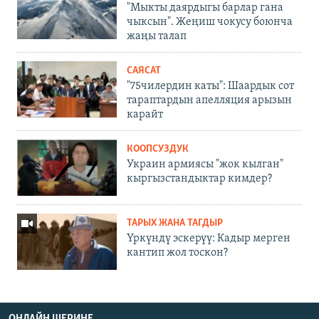
"Мыкты даярдыгы барлар гана
чыксын". Жеңиш чокусу боюнча
жаңы талап
САЯСАТ
"75чилердин каты": Шаардык сот
тараптардын апелляция арызын
карайт
КООПСУЗДУК
Украин армиясы "жок кылган"
кыргызстандыктар кимдер?
ТАРЫХ ЖАНА ТАГДЫР
Үркүндү эскерүү: Кадыр мерген
кантип жол тоскон?
ОНЛАЙН ШЕРИНЕ