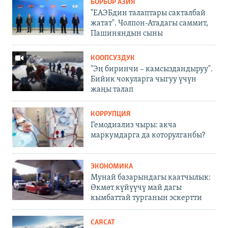
БОРБОР АЗИЯ
"ЕАЭБдин талаптары сакталбай
жатат". Чолпон-Атадагы саммит,
Пашиняндын сыны
КООПСУЗДУК
"Эң биринчи – камсыздандыруу".
Бийик чокуларга чыгуу үчүн
жаңы талап
КОРРУПЦИЯ
Гемодиализ чыры: акча
маркумдарга да которулганбы?
ЭКОНОМИКА
Мунай базарындагы каатчылык:
Өкмөт күйүүчү май дагы
кымбаттай турганын эскертти
САЯСАТ