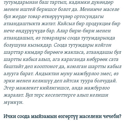
тутумдарынан баш тартып, кадимки дүкөндөр
менен иштей беришсе болот да. Менимче маселе
бул жерде товар өткөрүүчүлөр ортосундагы
атаандаштыкта жатат. Кайсыл бир продукция бир
нече өндүрүүчүдө бар. Алар бири-бири менен
атаандашып, өз товарлары соода тутумдарында
болушуна кызыкдар. Соода тутумдары койгон
шарттар кимдир бирөөгө жакпаса, атаандашы бул
шартты кабыл алып, ага караганда көбүрөөк сата
баштайт деп кооптонот да, коюлган шартты кабыл
алууга барат. Андыктан муну мажбурлоо эмес, өз
эрки менен келишүү деп айтсак туура болчудай.
Эгер мамлекет кийлигишсе, анда мажбурлоо
жаралат. Бул терс кесепеттерге алып келиши
мүмкүн.
Ички соода мыйзамын өзгөртүү маселени чечеби?