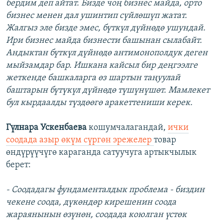
бердим деп айтат. Бизде чоң бизнес майда, орто
бизнес менен дал ушинтип сүйлөшүп жатат.
Жалгыз эле бизде эмес, бүткүл дүйнөдө ушундай.
Ири бизнес майда бизнести башынан сылабайт.
Андыктан бүткүл дүйнөдө антимонополдук деген
мыйзамдар бар. Ишкана кайсыл бир деңгээлге
жеткенде башкаларга өз шартын таңуулай
баштарын бүтүкүл дүйнөдө түшүнүшөт. Мамлекет
бул кырдаалды түздөөгө аракеттениши керек.
Гүлнара
Ускенбаева
кошумчалагандай,
ички
соодада азыр өкүм сүргөн эрежелер
товар
өндүрүүчүгө караганда сатуучуга артыкчылык
берет:
- Соодадагы фундаменталдык проблема - биздин
чекене соода, дүкөндөр кирешенин соода
жараянынын өзүнөн, соодада коюлган үстөк