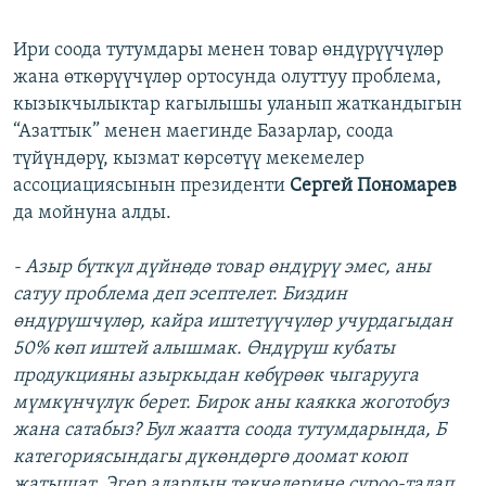
Ири соода тутумдары менен товар өндүрүүчүлөр
жана өткөрүүчүлөр ортосунда олуттуу проблема,
кызыкчылыктар кагылышы уланып жаткандыгын
“Азаттык” менен маегинде Базарлар, соода
түйүндөрү, кызмат көрсөтүү мекемелер
ассоциациясынын президенти
Сергей Пономарев
да мойнуна алды.
- Азыр бүткүл дүйнөдө товар өндүрүү эмес, аны
сатуу проблема деп эсептелет. Биздин
өндүрүшчүлөр, кайра иштетүүчүлөр учурдагыдан
50% көп иштей алышмак. Өндүрүш кубаты
продукцияны азыркыдан көбүрөөк чыгарууга
мүмкүнчүлүк берет. Бирок аны каякка жоготобуз
жана сатабыз? Бул жаатта соода тутумдарында, Б
категориясындагы дүкөндөргө доомат коюп
жатышат. Эгер алардын текчелерине суроо-талап