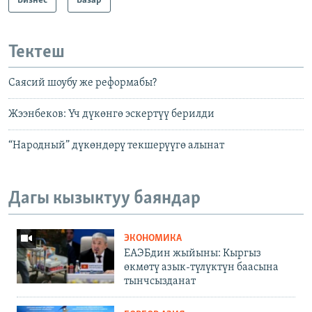
Бизнес
Базар
Тектеш
Саясий шоубу же реформабы?
Жээнбеков: Үч дүкөнгө эскертүү берилди
“Народный” дүкөндөрү текшерүүгө алынат
Дагы кызыктуу баяндар
ЭКОНОМИКА
ЕАЭБдин жыйыны: Кыргыз
өкмөтү азык-түлүктүн баасына
тынчсызданат