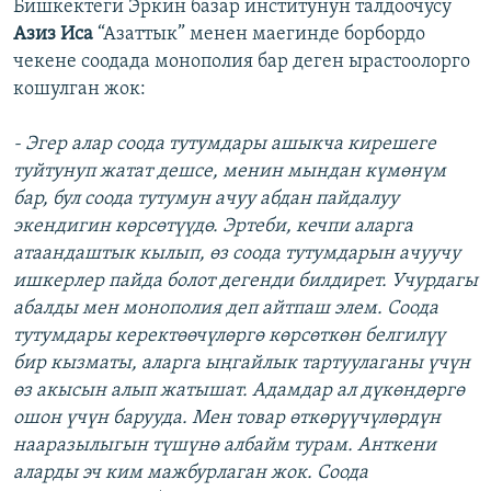
Бишкектеги Эркин базар институнун талдоочусу
Азиз Иса
“Азаттык” менен маегинде борбордо
чекене соодада монополия бар деген ырастоолорго
кошулган жок:
- Эгер алар соода тутумдары ашыкча кирешеге
туйтунуп жатат дешсе, менин мындан күмөнүм
бар, бул соода тутумун ачуу абдан пайдалуу
экендигин көрсөтүүдө. Эртеби, кечпи аларга
атаандаштык кылып, өз соода тутумдарын ачуучу
ишкерлер пайда болот дегенди билдирет. Учурдагы
абалды мен монополия деп айтпаш элем. Соода
тутумдары керектөөчүлөргө көрсөткөн белгилүү
бир кызматы, аларга ыңгайлык тартуулаганы үчүн
өз акысын алып жатышат. Адамдар ал дүкөндөргө
ошон үчүн барууда. Мен товар өткөрүүчүлөрдүн
нааразылыгын түшүнө албайм турам. Анткени
аларды эч ким мажбурлаган жок. Соода