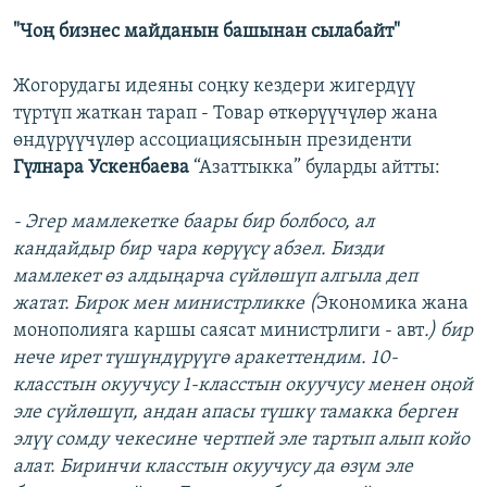
"Чоң бизнес майданын башынан сылабайт"
Жогорудагы идеяны соңку кездери жигердүү
түртүп жаткан тарап - Товар өткөрүүчүлөр жана
өндүрүүчүлөр ассоциациясынын президенти
Гүлнара Ускенбаева
“Азаттыкка” буларды айтты:
- Эгер мамлекетке баары бир болбосо, ал
кандайдыр бир чара көрүүсү абзел. Бизди
мамлекет өз алдыңарча сүйлөшүп алгыла деп
жатат. Бирок мен министрликке (
Экономика жана
монополияга каршы саясат министрлиги - авт
.) бир
нече ирет түшүндүрүүгө аракеттендим. 10-
класстын окуучусу 1-класстын окуучусу менен оңой
эле сүйлөшүп, андан апасы түшкү тамакка берген
элүү сомду чекесине чертпей эле тартып алып койо
алат. Биринчи класстын окуучусу да өзүм эле