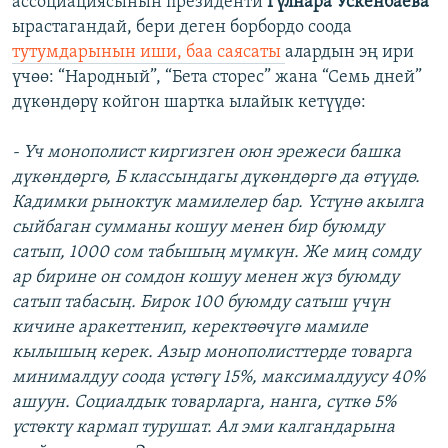
ассоциациясынын президенти
Гүлнара Ускенбаева
ырастагандай, бери деген борбордо соода
тутумдарынын иши, баа саясаты
алардын эң ири
үчөө: “Народный”, “Бета сторес” жана “Семь дней”
дүкөндөрү койгон шартка ылайык кетүүдө:
- Үч монополист киргизген оюн эрежеси башка
дүкөндөргө, Б классындагы дүкөндөргө да өтүүдө.
Кадимки рыноктук мамилелер бар. Үстүнө акылга
сыйбаган сумманы кошуу менен бир буюмду
сатып, 1000 сом табышың мүмкүн. Же миң сомду
ар бирине он сомдон кошуу менен жүз буюмду
сатып табасың. Бирок 100 буюмду сатыш үчүн
кичине аракеттенип, керектөөчүгө мамиле
кылышың керек. Азыр монополисттерде товарга
минималдуу соода үстөгү 15%, максималдуусу 40%
ашуун. Социалдык товарларга, нанга, сүткө 5%
үстөктү кармап турушат. Ал эми калгандарына