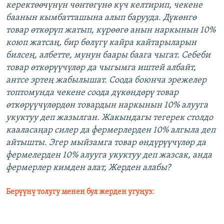
керектөөчүнүн чөнтөгүнө күч келтирип, чекене
баанын кымбатташына алып барууда. Дүкөнгө
товар өткөрүп жатып, күрөөгө анын наркынын 10%
коюп жатсаң, бир бөлүгү кайра кайтарыларын
билсең, албетте, мунун баары баага чыгат. Себеби
товар өткөрүүчүлөр да чыгымга иштей албайт,
антсе эртең жабылышат. Соода боюнча эрежелер
топтомунда чекене соода дүкөндөрү товар
өткөрүүчүлөрдөн товардын наркынын 10% алууга
укуктуу деп жазылган. Жакындагы тегерек столдо
кааласаңар силер да фермерлерден 10% алгыла деп
айтышты. Эгер мыйзамга товар өндүрүүчүлөр да
фермелерден 10% алууга укуктуу деп жазсак, анда
фермерлер кимден алат, Жерден алабы?
Берүүнү толугу менен бул жерден угуңуз: