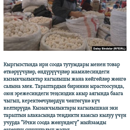
ОНЛАЙН ШЕРИНЕ
ЭЖЕ-СИҢДИЛЕР
АЗАТТЫК+
ЫҢГАЙСЫЗ СУРООЛОР
ЭЕ/АРнун бардык сайттары
Кыргызстанда ири соода тутумдары менен товар
өткөрүүчүлөр, өндүрүүчүлөр мамилесиндеги
кызыкчылыктар кагылышы жана көйгөйлөр жөнгө
салына элек. Тараптардын биринин ырастоосунда,
оюн эрежесиндеги теңсиздик акыр аягында баага
чыгып, керектөөчүлөрдүн чөнтөгүнө күч
келтирүүдө. Кызыкчылыктары кагылышкан эки
тараптын алакасында теңдикти камсыз кылуу үчүн
учурда “Ички соода жөнүндөгү” мыйзамды