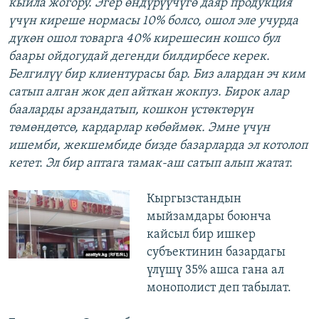
кыйла жогору. Эгер өндүрүүчүгө даяр продукция
үчүн киреше нормасы 10% болсо, ошол эле учурда
дүкөн ошол товарга 40% кирешесин кошсо бул
баары ойдогудай дегенди билдирбесе керек.
Белгилүү бир клиентурасы бар. Биз алардан эч ким
сатып алган жок деп айткан жокпуз. Бирок алар
бааларды арзандатып, кошкон үстөктөрүн
төмөндөтсө, кардарлар көбөймөк. Эмне үчүн
ишемби, жекшембиде бизде базарларда эл котолоп
кетет. Эл бир аптага тамак-аш сатып алып жатат.
Кыргызстандын
мыйзамдары боюнча
кайсыл бир ишкер
субъектинин базардагы
үлүшү 35% ашса гана ал
монополист деп табылат.