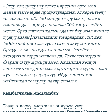
- Эгер чоң супермаркетке кирсеңиз орто эсеп
менен текчелерде продуктулардын, эл керектөөчү
товарлардын 120-150 миңдей түрү болот, ал эми
Америкадагы ири дүкөндөрдө 300 миңге чейин
жетет. Орто статистикалык адамга бир жыл ичинде
түрдүү квалификациядагы товарлардан 1200дөн
1500гө чейинки эле түрүн сатып алуу жетишти.
Ортодогу ажырымдын канчалык эбегейсиз
экендигин көрүп жатасыз да. Текчедегилердин
баарын сатуу мүмкүн эмес. Андыктан көздүн
деңгээлинде турган соода орундарына суроо-талап
күч экендиги түшүнүктүү. Өйдө жана төмөн
жайгашкан товарлар начар сатылат.
Кымбатчылык жасалмабы?
Товар өткөрүүчүлөр жана өндүрүүчүлөр