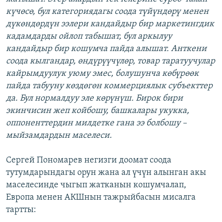
күчөсө, бул категориядагы соода түйүндөрү менен
дүкөндөрдүн ээлери кандайдыр бир маркетингдик
кадамдарды ойлоп табышат, бул аркылуу
кандайдыр бир кошумча пайда алышат. Анткени
соода кылгандар, өндүрүүчүлөр, товар таратуучулар
кайрымдуулук уюму эмес, болушунча көбүрөөк
пайда табууну көздөгөн коммерциялык субъекттер
да. Бул нормалдуу эле көрүнүш. Бирок бири
экинчисин жеп койбошу, башкалары укукка,
оппоненттердин милдетке гана ээ болбошу –
мыйзамдардын маселеси.
Сергей Пономарев негизги доомат соода
тутумдарындагы орун жана ал үчүн алынган акы
маселесинде чыгып жатканын кошумчалап,
Европа менен АКШнын тажрыйбасын мисалга
тартты: