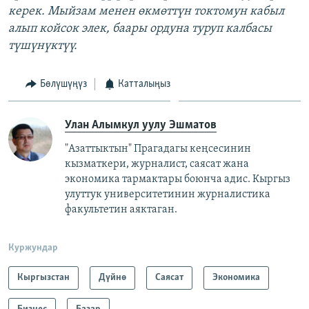
керек. Мыйзам менен өкмөттүн токтомун кабыл
алып койсок элек, баары ордуна туруп калбасы
түшүнүктүү.
Бөлүшүңүз
Катталыңыз
Улан Алымкул уулу Эшматов
"Азаттыктын" Прагадагы кеңсесинин
кызматкери, журналист, саясат жана
экономика тармактары боюнча адис. Кыргыз
улуттук университетинин журналистика
факультетин аяктаган.
Куржундар
Кыргызстан
Дүйнө
Саясат
Экономика