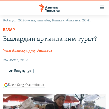
Линктер
Мазмунга
өтүңүз
8-Август, 2026-жыл, ишемби, Бишкек убактысы 20:41
Навигацияга
ЖАҢЫЛЫКТАР
өтүңүз
БАЗАР
КЫРГЫЗСТАН
Издөөгө
Баалардын артында ким турат?
салыңыз
ДҮЙНӨ
КЫРГЫЗСТАН
Улан Алымкул уулу Эшматов
УКРАИНА
САЯСАТ
ДҮЙНӨ
26-Июнь, 2012
АТАЙЫН ИЛИКТӨӨ
ЭКОНОМИКА
БОРБОР АЗИЯ
ТВ ПРОГРАММАЛАР
МАДАНИЯТ
Бөлүшүңүз
ПОДКАСТ
БҮГҮН АЗАТТЫКТА
Бизди Google'дан табыңыз
ӨЗГӨЧӨ ПИКИР
ЭКСПЕРТТЕР ТАЛДАЙТ
БИЗ ЖАНА ДҮЙНӨ
Русский
ДАНИСТЕ