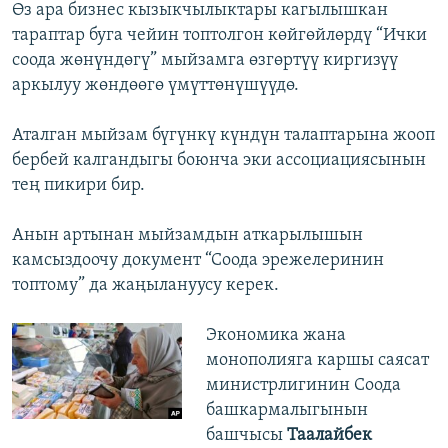
Өз ара бизнес кызыкчылыктары кагылышкан
тараптар буга чейин топтолгон көйгөйлөрдү “Ички
соода жөнүндөгү” мыйзамга өзгөртүү киргизүү
аркылуу жөндөөгө үмүттөнүшүүдө.
Аталган мыйзам бүгүнкү күндүн талаптарына жооп
бербей калгандыгы боюнча эки ассоциациясынын
тең пикири бир.
Анын артынан мыйзамдын аткарылышын
камсыздоочу документ “Соода эрежелеринин
топтому” да жаңылануусу керек.
Экономика жана
монополияга каршы саясат
министрлигинин Соода
башкармалыгынын
башчысы
Таалайбек