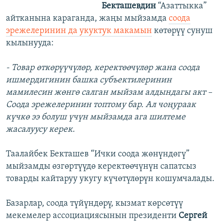
Бекташевдин
“Азаттыкка”
айтканына караганда, жаңы мыйзамда
соода
эрежелеринин да укуктук макамын
көтөрүү сунуш
кылынууда:
- Товар өткөрүүчүлөр, керектөөчүлөр жана соода
ишмердигинин башка субъектилеринин
мамилесин жөнгө салган мыйзам алдындагы акт –
Соода эрежелеринин топтому бар. Ал чоңураак
күчкө ээ болуш үчүн мыйзамда ага шилтеме
жасалуусу керек.
Таалайбек Бекташев “Ички соода жөнүндөгү”
мыйзамды өзгөртүүдө керектөөчүнүн сапатсыз
товарды кайтаруу укугу күчөтүлөрүн кошумчалады.
Базарлар, соода түйүндөрү, кызмат көрсөтүү
мекемелер ассоциациясынын президенти
Сергей