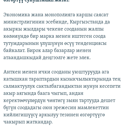
өзгөртүү сунушталып жатат.
Экономика жана монополияга каршы саясат
министрлигинин эсебинде, Кыргызстанда да
акыркы жылдары чекене сооданын жалпы
көлөмүндө бир марка менен иштеген соода
тутумдарынын үлүшүнүн өсүү тенденциясы
байкалат. Бирок алар базарлар менен
атаандашкыдай деңгээлге жете элек.
Анткен менен ички сооданы уюштурууда ага
катышкан тараптардын кызыкчылыктарында тең
салмактуулук сакталбагандыктан мунун кесепети
акыр аягында баага чыгып, андан
керектөөчүлөрдүн чөнтөгү зыян тартууда дешет
бүгүн соодадагы оюн эрежесин мамлекеттин
кийлигишүүсү аркылуу тезинен өзгөртүүгө
чакырып жаткандар.