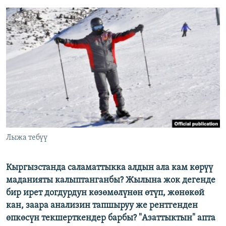
ОНЛАЙН ШЕРИНЕ
ЭЖЕ-СИҢДИЛЕР
АЗАТТЫК+
ЫҢГАЙСЫЗ СУРООЛОР
ЭЕ/АРнун бардык сайттары
Лыжа тебүү
Кыргызстанда саламаттыкка алдын ала кам көрүү
маданияты калыптанганбы? Жылына жок дегенде
бир ирет догдурдун көзөмөлүнөн өтүп, жөнөкөй
кан, заара анализин тапшыруу же рентгенден
өпкөсүн текшерткендер барбы? "Азаттыктын" апта