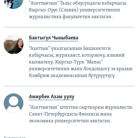
"Азаттыктын" Талас облусундагы кабарчысы.
Кыргыз-Орус (Славян) университетинин
журналистика факультетин аяктаган.
Бактыгүл Чыныбаева
“Азаттык” үналгысынын Бишкектеги
кабарчысы, журналист, котормочу, илимий
кызматкер. Кыргыз-Түрк "Манас"
университетинин жана Лондондогу эл аралык
Кэмбриж академиясынын бүтүрүүчүсү.
Амирбек Азам уулу
"Азаттыктын" штаттан сырткаркы журналисти.
Санкт-Петербургдагы Финансы жана
экономика университетин аяктаган.