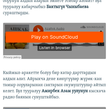
оорунун алдын аларын эмнеге этибар албайт? Бул
тууралуу кабарчыбыз
Бактыгүл Чыныбаева
сураштырды.
Кыймыл-аракетте болуу бир катар дарттардын
алдын алат. Айрыкча дене көнүгүүлөр жүрөк-кан
тамыр ооруларынан сактарын окумуштуулар айтып
келет. Бул тууралуу
Амирбек Азам уулунун
кыскача
радио баянын сунуштайбыз.