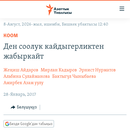
Линктер
Мазмунга
өтүңүз
8-Август, 2026-жыл, ишемби, Бишкек убактысы 12:40
Навигацияга
ЖАҢЫЛЫКТАР
өтүңүз
КООМ
КЫРГЫЗСТАН
Издөөгө
Ден соолук кайдыгерликтен
салыңыз
ДҮЙНӨ
КЫРГЫЗСТАН
жабыркайт
УКРАИНА
САЯСАТ
ДҮЙНӨ
Жеңиш Айдаров
Мирлан Кадыров
Эрнист Нурматов
АТАЙЫН ИЛИКТӨӨ
ЭКОНОМИКА
БОРБОР АЗИЯ
Альбина Сулайманова
Бактыгүл Чыныбаева
ТВ ПРОГРАММАЛАР
Амирбек Азам уулу
МАДАНИЯТ
ПОДКАСТ
БҮГҮН АЗАТТЫКТА
28-Январь, 2017
ӨЗГӨЧӨ ПИКИР
ЭКСПЕРТТЕР ТАЛДАЙТ
Бөлүшүңүз
БИЗ ЖАНА ДҮЙНӨ
Русский
Бизди Google'дан табыңыз
ДАНИСТЕ