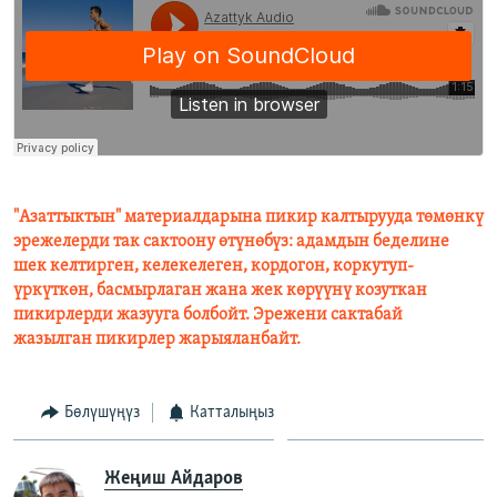
"Азаттыктын" материалдарына пикир калтырууда төмөнкү
эрежелерди так сактоону өтүнөбүз: адамдын беделине
шек келтирген, келекелеген, кордогон, коркутуп-
үркүткөн, басмырлаган жана жек көрүүнү козуткан
пикирлерди жазууга болбойт. Эрежени сактабай
жазылган пикирлер жарыяланбайт.
Бөлүшүңүз
Катталыңыз
Жеңиш Айдаров