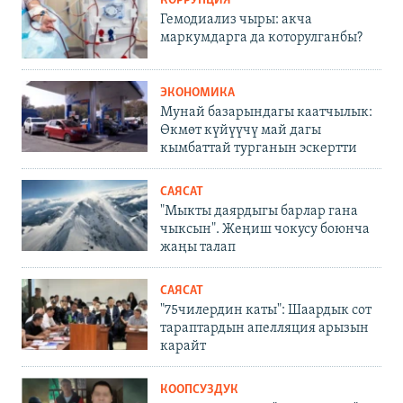
КОРРУПЦИЯ
Гемодиализ чыры: акча
маркумдарга да которулганбы?
ЭКОНОМИКА
Мунай базарындагы каатчылык:
Өкмөт күйүүчү май дагы
кымбаттай турганын эскертти
САЯСАТ
"Мыкты даярдыгы барлар гана
чыксын". Жеңиш чокусу боюнча
жаңы талап
САЯСАТ
"75чилердин каты": Шаардык сот
тараптардын апелляция арызын
карайт
КООПСУЗДУК