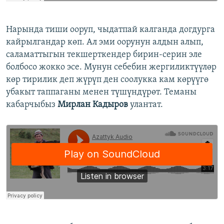
Нарында тиши ооруп, чыдатпай калганда догдурга
кайрылгандар көп. Ал эми оорунун алдын алып,
саламаттыгын текшерткендер бирин-серин эле
болбосо жокко эсе. Мунун себебин жергиликтүүлөр
көр тирилик деп жүрүп ден соолукка кам көрүүгө
убакыт таппаганы менен түшүндүрөт. Теманы
кабарчыбыз
Мирлан Кадыров
улантат.