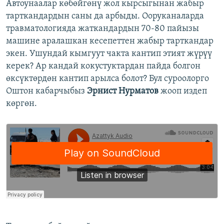
Автоунаалар көбөйгөнү жол кырсыгынан жабыр
тарткандардын саны да арбыды. Ооруканаларда
травматологияда жаткандардын 70-80 пайызы
машине аралашкан кесепеттен жабыр тарткандар
экен. Ушундай кымгуут чакта кантип этият жүрүү
керек? Ар кандай кокустуктардан пайда болгон
өксүктөрдөн кантип арылса болот? Бул суроолорго
Оштон кабарчыбыз
Эрнист Нурматов
жооп издеп
көргөн.