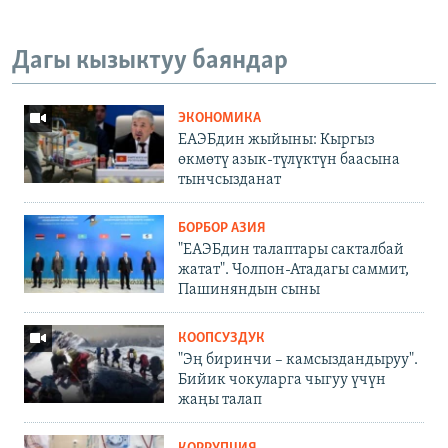
Дагы кызыктуу баяндар
ЭКОНОМИКА
ЕАЭБдин жыйыны: Кыргыз
өкмөтү азык-түлүктүн баасына
тынчсызданат
БОРБОР АЗИЯ
"ЕАЭБдин талаптары сакталбай
жатат". Чолпон-Атадагы саммит,
Пашиняндын сыны
КООПСУЗДУК
"Эң биринчи – камсыздандыруу".
Бийик чокуларга чыгуу үчүн
жаңы талап