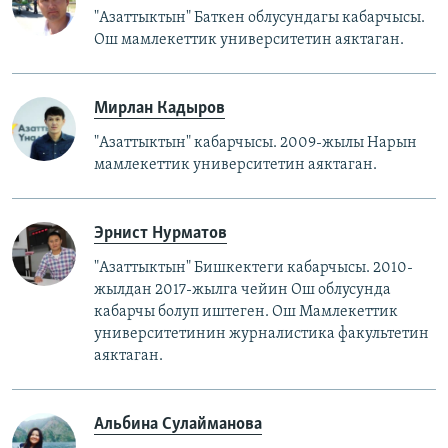
"Азаттыктын" Баткен облусундагы кабарчысы.
Ош мамлекеттик университетин аяктаган.
Мирлан Кадыров
"Азаттыктын" кабарчысы. 2009-жылы Нарын
мамлекеттик университетин аяктаган.
Эрнист Нурматов
"Азаттыктын" Бишкектеги кабарчысы. 2010-
жылдан 2017-жылга чейин Ош облусунда
кабарчы болуп иштеген. Ош Мамлекеттик
университетинин журналистика факультетин
аяктаган.
Альбина Сулайманова