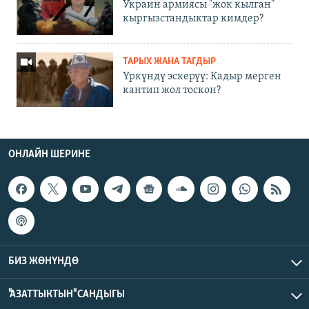
Украин армиясы "жок кылган"
кыргызстандыктар кимдер?
ТАРЫХ ЖАНА ТАГДЫР
Үркүндү эскерүү: Кадыр мерген
кантип жол тоскон?
ОНЛАЙН ШЕРИНЕ
БИЗ ЖӨНҮНДӨ
"АЗАТТЫКТЫН" САНДЫГЫ