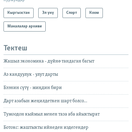
Куржундар
Кыргызстан
Эл үнү
Спорт
Коом
Макалалар архиви
Тектеш
Жашыл экономика - дүйнө тандаган багыт
Аз кандуулук - улут дарты
Бээнин сүтү - миңдин бири
Дарт азабын жеңилдеткен шарт болсо...
Тумоодон кыймыл менен таза аба айыктырат
Ботокс: жаштыкты ийнеден издегендер