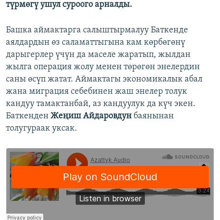
түрмөгү ушул суроого арналды.
Башка аймактарга салыштырмалуу Баткенде
аялдардын өз саламаттыгына кам көрбөгөнү
дарыгерлер үчүн да маселе жаратып, жылдан
жылга операция жолу менен төрөгөн энелердин
саны өсүп жатат. Аймактагы экономикалык абал
жана миграция себебинен жаш энелер толук
кандуу тамактанбай, аз кандуулук да күч экен.
Баткенден
Жеңиш Айдаровдун
баянынан
толугураак уксак.