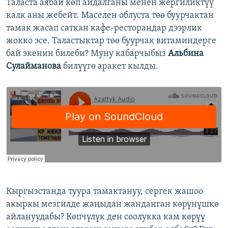
Таласта аябай көп айдалганы менен жергиликтүү
калк аны жебейт. Маселен облуста төө буурчактан
тамак жасап саткан кафе-ресторандар дээрлик
жокко эсе. Таластыктар төө буурчак витаминдерге
бай экенин билеби? Муну кабарчыбыз
Альбина
Сулайманова
билүүгө аракет кылды.
Кыргызстанда туура тамактануу, сергек жашоо
акыркы мезгилде жаңыдан жанданган көрүнүшкө
айлануудабы? Көпчүлүк ден соолукка кам көрүү