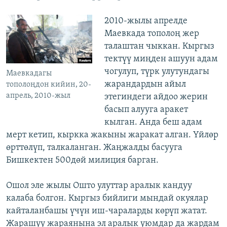
2010-жылы апрелде
Маевкада тополоң жер
талаштан чыккан. Кыргыз
тектүү миңден ашуун адам
чогулуп, түрк улутундагы
Маевкадагы
жарандардын айыл
тополоңдон кийин, 20-
апрель, 2010-жыл
этегиндеги айдоо жерин
басып алууга аракет
кылган. Анда беш адам
мерт кетип, кыркка жакыны жаракат алган. Үйлөр
өрттөлүп, талкаланган. Жаңжалды басууга
Бишкектен 500дөй милиция барган.
Ошол эле жылы Ошто улуттар аралык кандуу
калаба болгон. Кыргыз бийлиги мындай окуялар
кайталанбашы үчүн иш-чараларды көрүп жатат.
Жарашуу жараянына эл аралык уюмдар да жардам