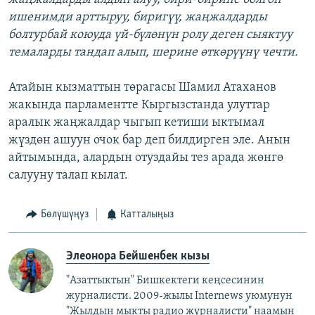
ишенимди арттыруу, биригүү, жаңжалдарды
болтурбай коюуда үй-бүлөнүн ролу деген сыяктуу
темаларды тандап алып, шерине өткөрүүнү чечти.
Атайын кызматтын төрагасы Шамил Атаханов
жакында парламентте Кыргызстанда улуттар
аралык жаңжалдар чыгып кетиши ыктымал
жүздөн ашуун очок бар деп билдирген эле. Анын
айтымында, алардын отуздайы тез арада жөнгө
салууну талап кылат.
Бөлүшүңүз
Катталыңыз
Элеонора Бейшенбек кызы
"Азаттыктын" Бишкектеги кеңсесинин
журналисти. 2009-жылы Internews уюмунун
"Жылдын мыкты радио журналисти" наамын