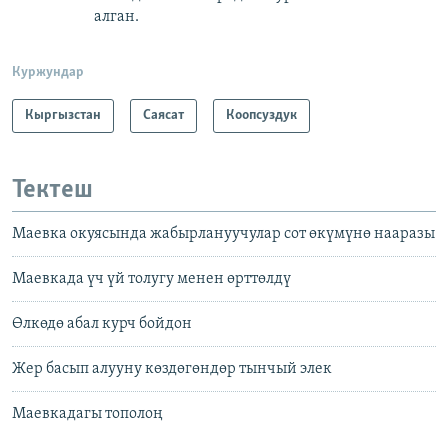
алган.
Куржундар
Кыргызстан
Саясат
Коопсуздук
Тектеш
Маевка окуясында жабырлануучулар сот өкүмүнө нааразы
Маевкада үч үй толугу менен өрттөлдү
Өлкөдө абал курч бойдон
Жер басып алууну көздөгөндөр тынчый элек
Маевкадагы тополоң