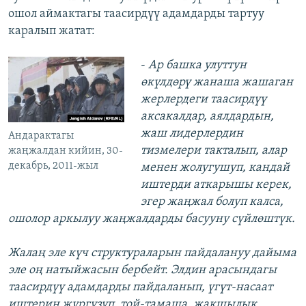
ошол аймактагы таасирдүү адамдарды тартуу
каралып жатат:
-
Ар башка улуттун
өкүлдөрү жанаша жашаган
жерлердеги таасирдүү
аксакалдар, аялдардын,
жаш лидерлердин
Андарактагы
тизмелери такталып, алар
жаңжалдан кийин, 30-
декабрь, 2011-жыл
менен жолугушуп, кандай
иштерди аткарышы керек,
эгер жаңжал болуп калса,
ошолор аркылуу жаңжалдарды басууну сүйлөштүк.
Жалаң эле күч структураларын пайдалануу дайыма
эле оң натыйжасын бербейт. Элдин арасындагы
таасирдүү адамдарды пайдаланып, үгүт-насаат
иштерин жүргүзүп, той-тамаша, жакшылык