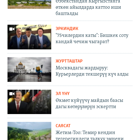
Өзбекстандан Кыргызстанга
өткөн айылдарда каттоо иши
башталды
ЭРКИНДИК
"75чилердин каты": Бишкек соту
кандай чечим чыгарат?
ЖУРТТАШТАР
Москвадагы жардыруу:
Курьерлерди текшерүү күч алды
ЭЛ ҮНҮ
Өкмөт күйүүчү майдын баасы
дагы көтөрүлөрүн эскертти
САЯСАТ
Жетим-Тоо: Темир кендин
тегерегиндеги талкуу эмнени