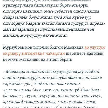
күндөрдү жана башкаларды бирге өткөрүп,
ошолорго катышып, эмне себептен ошол айылда
нааразылык болуп жатат, буга ким күнөөлүү,
ошолордун баарын тактап кагазга түшүрүп, апрель-
май айларында республикалык деңгээлде чоң
жыйын, жолугушуу өткөн жатат.
Мурзубраимов тополоң болгон Маевкада
ар улуттун
өкүлдөрү ынтымакка чакырган
шеринеге даярдык
көрүлүп жатканын да айтып берди:
- Маевкада жашаган сегиз улуттун өкүлү атайын
шерине уюштуруп, аны республикалык деңгээлде
таркаталы деп, атайын иш план иштеп
чыгышыптыр. Сегиз улуттан турган үй-бүлө бала-
бакырасы, тууган-уругу менен шерине уюштуруп,
ар кандай темада, мисалы, ынтымак маселеси,
жаңжалдарды алдын алуу, бири-бирине болгон