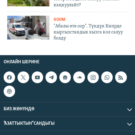
каңкуулайт?
КООМ
"Абалы өтө оор". Түндүк Кипрде
кыргызстандык кызга кол салуу
болду
ОНЛАЙН ШЕРИНЕ
БИЗ ЖӨНҮНДӨ
"АЗАТТЫКТЫН" САНДЫГЫ