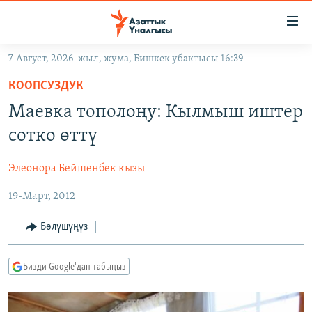
Линктер
Мазмунга
өтүңүз
7-Август, 2026-жыл, жума, Бишкек убактысы 16:39
Навигацияга
ЖАҢЫЛЫКТАР
өтүңүз
КООПСУЗДУК
КЫРГЫЗСТАН
Издөөгө
Маевка тополоңу: Кылмыш иштер
салыңыз
ДҮЙНӨ
КЫРГЫЗСТАН
сотко өттү
УКРАИНА
САЯСАТ
ДҮЙНӨ
Элеонора Бейшенбек кызы
АТАЙЫН ИЛИКТӨӨ
ЭКОНОМИКА
БОРБОР АЗИЯ
19-Март, 2012
ТВ ПРОГРАММАЛАР
МАДАНИЯТ
ПОДКАСТ
БҮГҮН АЗАТТЫКТА
Бөлүшүңүз
ӨЗГӨЧӨ ПИКИР
ЭКСПЕРТТЕР ТАЛДАЙТ
Бизди Google'дан табыңыз
БИЗ ЖАНА ДҮЙНӨ
Русский
ДАНИСТЕ