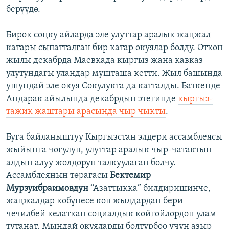
берүүдө.
Бирок соңку айларда эле улуттар аралык жаңжал
катары сыпатталган бир катар окуялар болду. Өткөн
жылы декабрда Маевкада кыргыз жана кавказ
улутундагы уландар мушташа кетти. Жыл башында
ушундай эле окуя Сокулукта да катталды. Баткенде
Андарак айылында декабрдын этегинде
кыргыз-
тажик жаштары арасында чыр чыкты
.
Буга байланыштуу Кыргызстан элдери ассамблеясы
жыйынга чогулуп, улуттар аралык чыр-чатактын
алдын алуу жолдорун талкуулаган болчу.
Ассамблеянын төрагасы
Бектемир
Мурзуибраимовдун
“Азаттыкка” билдиришинче,
жаңжалдар көбүнесе көп жылдардан бери
чечилбей келаткан социалдык көйгөйлөрдөн улам
тутанат. Мындай окуяларды болтурбоо үчүн азыр