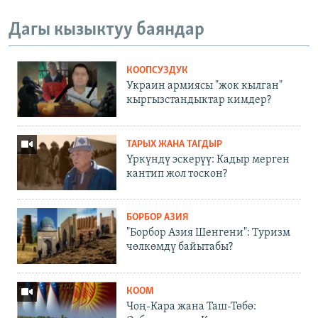
Дагы кызыктуу баяндар
КООПСУЗДУК
Украин армиясы "жок кылган"
кыргызстандыктар кимдер?
ТАРЫХ ЖАНА ТАГДЫР
Үркүндү эскерүү: Кадыр мерген
кантип жол тоскон?
БОРБОР АЗИЯ
"Борбор Азия Шенгени": Туризм
чөлкөмдү байытабы?
КООМ
Чоң-Кара жана Таш-Төбө: