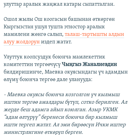
улуттар аралык жаңжал катары сыпатталган.
Ошол жылы Ош коогасын башынан өткөргөн
Кыргызстан ушул тушта этностор аралык
мамилени жөнгө салып,
талаш-тартышты алдын
алуу жолдорун
издеп жатат.
Улуттук коопсуздук боюнча мамлекеттик
комитеттин тергөөчүсү
Чыңгыз Жаналиевдин
билдиришинче, Маевка окуясындагы үч адамдын
өлүмү боюнча тергөө дале уланууда:
- Маевка окуясы боюнча козголгон үч кылмыш
иштин тергөө амалдары бүтүп, сотко берилген. Ал
жерде беш адамга айып коюлган. Азыр УКМК
“адам өлтүрүү” беренеси боюнча бир кылмыш
ишти тергеп жатат. Ал эми бирөөсүн Ички иштер
министрлигине өткөрүп берген.