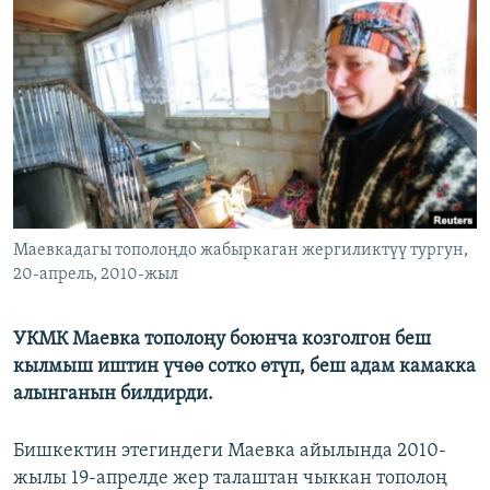
ОНЛАЙН ШЕРИНЕ
ЭЖЕ-СИҢДИЛЕР
АЗАТТЫК+
ЫҢГАЙСЫЗ СУРООЛОР
ЭЕ/АРнун бардык сайттары
Маевкадагы тополоңдо жабыркаган жергиликтүү тургун,
20-апрель, 2010-жыл
УКМК Маевка тополоңу боюнча козголгон беш
кылмыш иштин үчөө сотко өтүп, беш адам камакка
алынганын билдирди.
Бишкектин этегиндеги Маевка айылында 2010-
жылы 19-апрелде жер талаштан чыккан тополоң