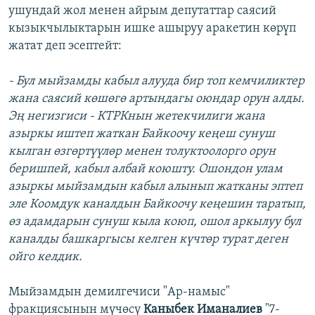
ушундай жол менен айрым депутаттар саясий
кызыкчылыктарын ишке ашыруу аракетин көрүп
жатат деп эсептейт:
- Бул мыйзамды кабыл алууда бир топ кемчиликтер
жана саясий көшөгө артындагы оюндар орун алды.
Эң негизгиси - КТРКнын жетекчилиги жана
азыркы иштеп жаткан Байкоочу кеңеш сунуш
кылган өзгөртүүлөр менен толуктоолорго орун
беришпей, кабыл албай коюшту. Ошондон улам
азыркы мыйзамдын кабыл алынып жатканы эптеп
эле Коомдук каналдын Байкоочу кеңешин таратып,
өз адамдарын сунуш кыла коюп, ошол аркылуу бул
каналды башкаргысы келген күчтөр турат деген
ойго келдик.
Мыйзамдын демилгечиси "Ар-намыс"
фракциясынын мүчөсү
Каныбек Иманалиев
"7-