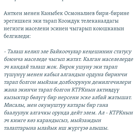
Анткен менен Каныбек Осмоналиев бири-бирине
эрегишкен эки тарап Коомдук телеканалдагы
негизги маселени эсинен чыгарып коюшканын
белгиледи:
- Талаш келип эле Байкоочулар кеңешинин статусу
боюнча маселеде чыгып жатат. Калган маселелерде
эч кандай талаш жок. Бирок ушуну эки тарап
түшүнүү менен кабыл алгандын ордуна биринчи
тарап болгон мыйзам долбоорунун демилгечилери
жана экинчи тарап болгон КТРКнын активдүү
кызыктар бөлүгү бир нерсени эске албай жатышат.
Мисалы, мен окумуштуу катары бир гана
баалуулук алгачкы орунда дейт элем. Ал - КТРКнын
эч кимге көз карандысыз, мыйзамдын
талаптарына ылайык иш жүргүзө алышы.