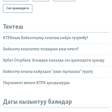
Сөз эркиндиги
Тектеш
КТРКнын Байкоочулар кеңеши кайра түзүлөбү?
Байкоочу кеңештин тагдырын ким чечет?
Кубат Оторбаев: Коомдук каналда сөз эркиндиги орноду
Байкоочу кеңеш кайрадан "улак тартышка" түштү
Парламент менен КТРК араздашууда
Дагы кызыктуу баяндар