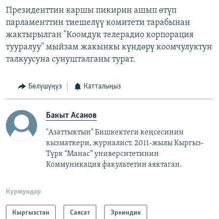
Президенттин каршы пикирин ашып өтүп
парламенттин тиешелүү комитети тарабынан
жактырылган "Коомдук телерадио корпорация
тууралуу" мыйзам жакынкы күндөрү коомчулуктун
талкуусуна сунушталганы турат.
Бөлүшүңүз
Катталыңыз
Бакыт Асанов
"Азаттыктын" Бишкектеги кеңсесинин
кызматкери, журналист. 2011-жылы Кыргыз-
Түрк “Манас” университетинин
Коммуникация факультетин аяктаган.
Куржундар
Кыргызстан
Саясат
Эркиндик