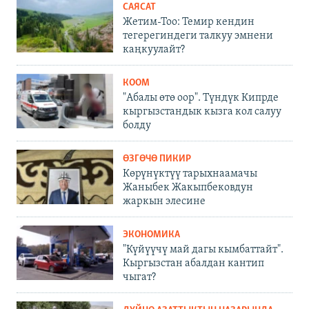
САЯСАТ
Жетим-Тоо: Темир кендин
тегерегиндеги талкуу эмнени
каңкуулайт?
КООМ
"Абалы өтө оор". Түндүк Кипрде
кыргызстандык кызга кол салуу
болду
ӨЗГӨЧӨ ПИКИР
Көрүнүктүү тарыхнаамачы
Жаныбек Жакыпбековдун
жаркын элесине
ЭКОНОМИКА
"Күйүүчү май дагы кымбаттайт".
Кыргызстан абалдан кантип
чыгат?