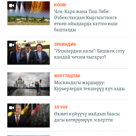
КООМ
Чоң-Кара жана Таш-Төбө:
Өзбекстандан Кыргызстанга
өткөн айылдарда каттоо иши
башталды
ЭРКИНДИК
"75чилердин каты": Бишкек соту
кандай чечим чыгарат?
ЖУРТТАШТАР
Москвадагы жардыруу:
Курьерлерди текшерүү күч алды
ЭЛ ҮНҮ
Өкмөт күйүүчү майдын баасы
дагы көтөрүлөрүн эскертти