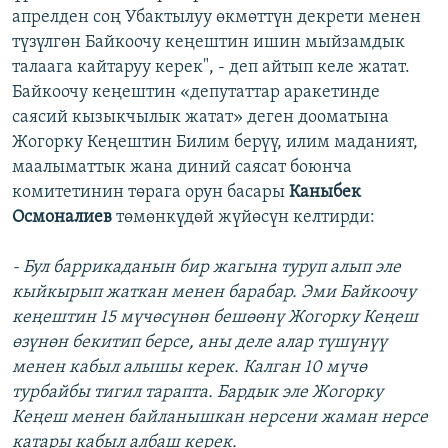
апрелден соң Убактылуу өкмөттүн декрети менен
түзүлгөн Байкоочу кеңештин ишин мыйзамдык
талаага кайтаруу керек", - деп айтып келе жатат.
Байкоочу кеңештин «депутаттар аракетинде
саясий кызыкчылык жатат» деген дооматына
Жогорку Кеңештин Билим берүү, илим маданият,
маалыматтык жана диний саясат боюнча
комитетинин төрага орун басары
Каныбек
Осмоналиев
төмөнкүдөй жүйөсүн келтирди:
- Бул баррикаданын бир жагына туруп алып эле
кыйкырып жаткан менен барабар. Эми Байкоочу
кеңештин 15 мүчөсүнөн бешөөнү Жогорку Кеңеш
өзүнөн бекитип берсе, аны деле алар түшүнүү
менен кабыл алышы керек. Калган 10 мүчө
турбайбы тигил тарапта. Бардык эле Жогорку
Кеңеш менен байланышкан нерсени жаман нерсе
катары кабыл албаш керек.