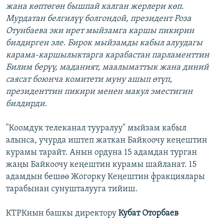
жана көптөгөн бышпай калган жерлери көп.
Мурдатан белгилүү болгондой, президент Роза
Отунбаева эки ирет мыйзамга каршы пикирин
билдирген эле. Бирок мыйзамды кабыл алуудагы
карама-каршылыктарга карабастан парламенттин
Билим берүү, маданият, маалыматтык жана диний
саясат боюнча комитети муну ашып өтүп,
президенттин пикири менен макул эместигин
билдирди.
"Коомдук телеканал тууралуу" мыйзам кабыл
алынса, учурда иштеп жаткан Байкоочу кеңештин
курамы тарайт. Анын ордуна 15 адамдан турган
жаңы Байкоочу кеңештин курамы шайланат. 15
адамдын бешөө Жогорку Кеңештин фракциялары
тарабынан сунушталууга тийиш.
КТРКнын башкы директору
Кубат Оторбаев