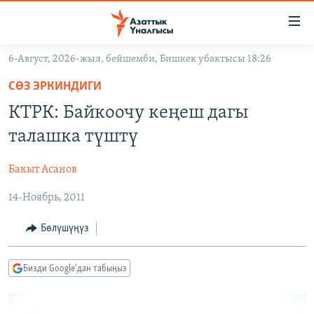
Линктер
Мазмунга
өтүңүз
6-Август, 2026-жыл, бейшемби, Бишкек убактысы 18:26
Навигацияга
ЖАҢЫЛЫКТАР
өтүңүз
СӨЗ ЭРКИНДИГИ
КЫРГЫЗСТАН
Издөөгө
КТРК: Байкоочу кеңеш дагы
салыңыз
ДҮЙНӨ
КЫРГЫЗСТАН
талашка түштү
УКРАИНА
САЯСАТ
ДҮЙНӨ
Бакыт Асанов
АТАЙЫН ИЛИКТӨӨ
ЭКОНОМИКА
БОРБОР АЗИЯ
14-Ноябрь, 2011
ТВ ПРОГРАММАЛАР
МАДАНИЯТ
ПОДКАСТ
БҮГҮН АЗАТТЫКТА
Бөлүшүңүз
ӨЗГӨЧӨ ПИКИР
ЭКСПЕРТТЕР ТАЛДАЙТ
Бизди Google'дан табыңыз
БИЗ ЖАНА ДҮЙНӨ
Русский
ДАНИСТЕ