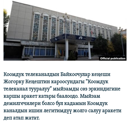
ОНЛАЙН ШЕРИНЕ
ЭЖЕ-СИҢДИЛЕР
АЗАТТЫК+
ЫҢГАЙСЫЗ СУРООЛОР
ЭЕ/АРнун бардык сайттары
Коомдук телеканалдын Байкоочулар кеңеши
Жогорку Кеңештин кароосундагы “Коомдук
телеканал тууралуу” мыйзамды сөз эркиндигине
каршы аракет катары баалоодо. Мыйзам
демилгечилери болсо бул кадамын Коомдук
каналдын ишин легитимдүү жолго салуу аракети
деп атап жатат.