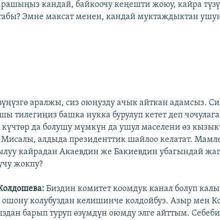
арашыңыз кандай, байкоочу кеңешти жоюу, кайра түз
атабы? Эмне максат менен, кандай муктаждыктан ушу
зүңүзгө аралжы, сиз оюңузду ачык айткан адамсыз. С
шы тилегиңиз башка нукка бурулуп кетет деп чочулага
 күчтөр да болушу мүмкүн да ушул маселени өз кыз
 Мисалы, алдыда президенттик шайлоо келатат. Мамл
ылуу кайрадан Акаевдин же Бакиевдин убагындай жа
учу жокпу?
Жолдошева:
Биздин комитет коомдук канал болуп ка
 ошону колубуздан келишинче колдойбуз. Азыр мен К
здан барып туруп өзүмдүн оюмду элге айттым. Себеби