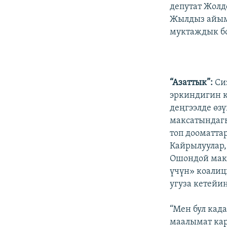
депутат Жолд
Жылдыз айым 
муктаждык б
“Азаттык”:
Си
эркиндигин к
деңгээлде өз
максатындагы
топ дооматта
Кайрылуулар,
Ошондой мак
үчүн» коали
угуза кетейин
“Мен бул кад
маалымат кар