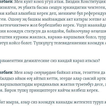
кебаев:
Мен кунт коюп угуп атам. Биздин Конституция
гизилген, эч убакта басма сөздүн эркиндигин чектеген
м кабыл алынбаш керек деп, менимче бул референду
ен. Ошону эң башкы мыйзамдык акт катары эсепке ал
 кетенчиктөөгө жол бербешибиз керек. Ушул маанайд
ин коомдук статусун да колдойм, байкоочулар кеңеши
ештин курамы жакпаса, карама-каршылык болсо, туур
өтүп койсо болот. Түпкүлүгү телевидениенин коомдук с
.
рламенттин демилгесине сиз кандай карап атасыз?
кебаев:
Мен азыр сөзүңөрдөн байкап атам, гезиттен да
Жылдыз айым өзү айтып кетти, эгерде алар саясий артк
-каршылыктарды юридикалык жактан түзөтөбүз десе,
м. Бирок түпкү принциптерге кайчы келбеш керек.
бат мырза, азыр сиз коомдук каналды жетектеп туруп 