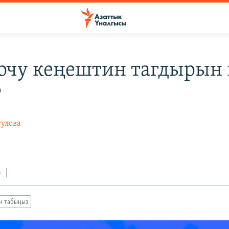
очу кеңештин тагдырын
?
гулова
1
з
ан табыңыз