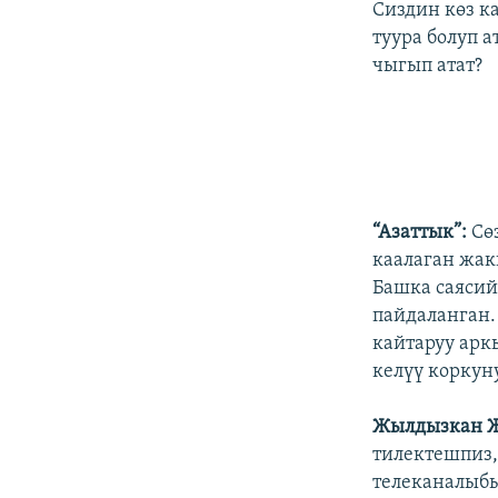
Сиздин көз к
туура болуп 
чыгып атат?
“Азаттык”:
Сө
каалаган жак
Башка саясий
пайдаланган.
кайтаруу арк
келүү коркун
Жылдызкан 
тилектешпиз,
телеканалыбы