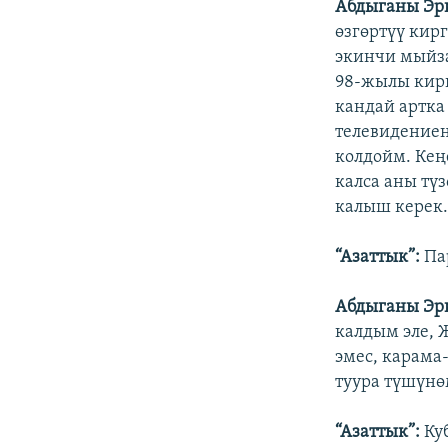
Абдыганы Эр
өзгөртүү кир
экинчи мыйза
98-жылы кирг
кандай артка
телевидениен
колдойм. Кең
калса аны түз
калыш керек
“Азаттык”:
Па
Абдыганы Эр
калдым эле, 
эмес, карама
туура түшүнө
“Азаттык”:
Ку