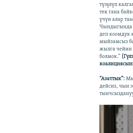
түзүлүп калг
тек гана бай
үчүн алар та
Чындыгында 
деп коомдук 
мыйзамсыз бо
жылга чейин 
болмок.”
(Гүл
коалициясын
“Азаттык”:
Мы
дейсиз, чын 
тынчсыздануу