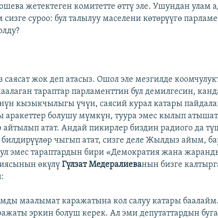
ошева жетектеген комитетте өттү эле. Ушундан улам а
сизге суроо: бул талылуу маселени көтөрүүгө парлам
олду?
з саясат жок деп атасыз. Ошол эле мезгилде коомчулук
аалаган тараптар парламенттин бул демилгесин, кан
үнүн кызыкчылыгы үчүн, саясий курал катары пайдала
 аракеттер болушу мүмкүн, туура эмес кылып атышат
р айтылып атат. Андай пикирлер биздин радиого да түш
 билдирүүлөр чыгып атат, сизге деле Жылдыз айым, ба
ул эмес тараптардын бири «Демократия жана жаранд
циясынын өкүлү
Гүлзат Медералиева
нын бизге калтыр
:
амды маалымат каражатына кол салуу катары баалайм
ажаты эркин болуш керек. Ал эми депутаттардын буг