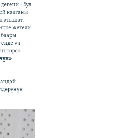
дегени - бул
бей калганы
п атышат.
икке жетели
 баары
генде үч
ап көрсө
үчүн»
кандай
үлдөрүнүн