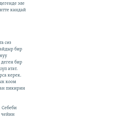
дегенде эле
ентте кандай
та сөз
дайдыр бир
нуу
 деген бир
үп атат.
рса керек.
ык коом
ган пикирин
. Себеби
а чейин