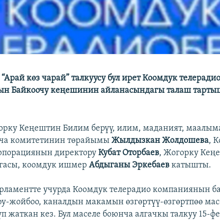
“Арай көз чарай” талкуусу бул ирет Коомдук телеради
ын Байкоочу кеңешинин айланасындагы талаш тарты
орку Кеңештин Билим берүү, илим, маданият, маалым
ча комитетинин төрайымы
Жылдызкан Жолдошева
, 
орпорациянын директору
Кубат Оторбаев
, Жогорку Кең
агасы, коомдук ишмер
Абдыганы Эркебаев
катышты.
рламентте учурда Коомдук телерадио компаниянын б
-жойбоо, каналдын макамын өзгөртүү-өзгөртпөө мас
үп жаткан кез. Бул маселе боюнча алгачкы талкуу 15-ф