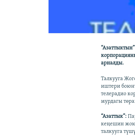
“Азаттыктын” 
корпорациян
арналды.
Талкууга Жог
иштери боюн
телерадио к
мурдагы төр
“Азаттык”:
Па
кеңешин жоюу
талкууга түш