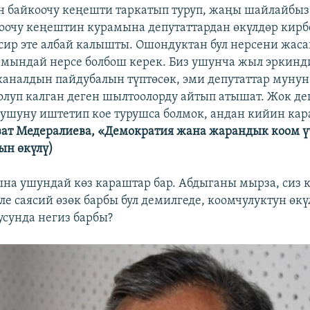
ан байкоочу кеңешти таркатып туруп, жаңы шайлайбыз 
коочу кеңештин курамына депутаттардан өкүлдөр кир
асир эте албай калышты. Ошондуктан бул нерсени жаса
мындай нерсе болбош керек. Биз ушунча жыл эркинд
каналдын пайдубалын түптөсөк, эми депутаттар мунун
луп калган деген шылтоолорду айтып атышат. Жок де
ушуну иштетип кое турушса болмок, андан кийин кар
зат Медералиева, «Демократия жана жарандык коом 
ын өкүлү)
на ушундай көз караштар бар. Абдыганы мырза, сиз 
эле саясий өзөк барбы бул демилгеде, коомчулуктун өк
сунда негиз барбы?