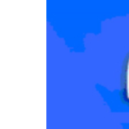
ЭЖЕ-СИҢДИЛЕР
АЗАТТЫК+
ЫҢГАЙСЫЗ СУРООЛОР