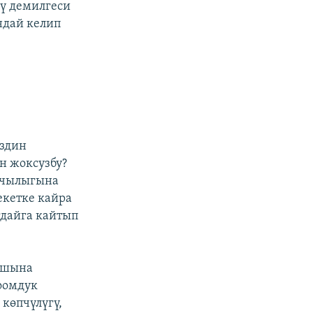
үү демилгеси
ндай келип
издин
н жоксузбу?
ыкчылыгына
екетке кайра
гдайга кайтып
лышына
оомдук
 көпчүлүгү,