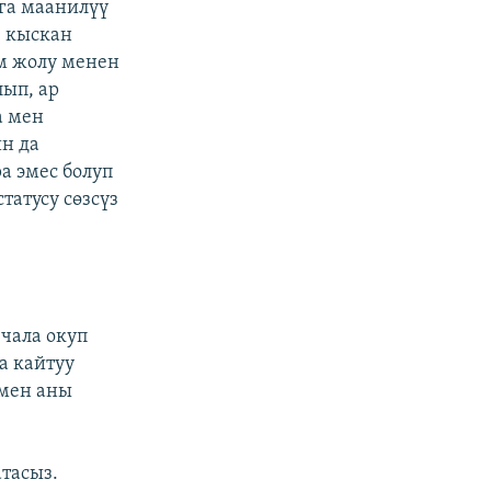
га маанилүү
, кыскан
м жолу менен
ып, ар
а мен
н да
а эмес болуп
татусу сөзсүз
 чала окуп
а кайтуу
 мен аны
атасыз.