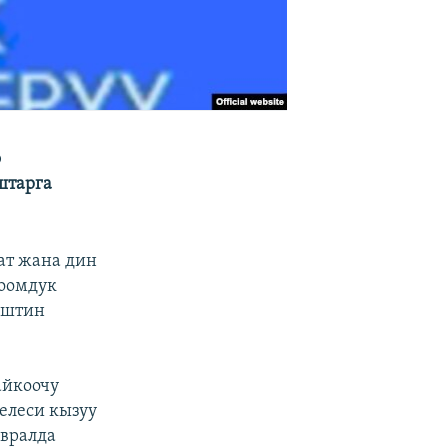
о
штарга
ат жана дин
Коомдук
ештин
айкоочу
елеси кызуу
евралда