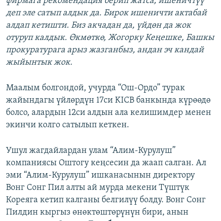
фирмага рекомендация берип жатса, ишеничтүү
деп эле сатып алдык да. Бирок ишеничти актабай
алдап кетишти. Биз акчадан да, үйдөн да жок
отуруп калдык. Өкмөткө, Жогорку Кеңешке, Башкы
прокуратурага арыз жазганбыз, андан эч кандай
жыйынтык жок.
Маалым болгондой, учурда “Ош-Ордо” турак
жайындагы үйлөрдүн 17си KICB банкында күрөөдө
болсо, алардын 12си алдын ала келишимдер менен
экинчи колго сатылып кеткен.
Ушул жагдайлардан улам “Алим-Курулуш”
компаниясы Оштогу кеңсесин да жаап салган. Ал
эми “Алим-Курулуш” ишканасынын директору
Вонг Сонг Пил алты ай мурда мекени Түштүк
Кореяга кетип калганы белгилүү болду. Вонг Сонг
Пилдин кыргыз өнөктөштөрүнүн бири, анын