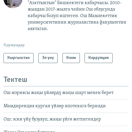
"Азаттыктын" Бишкектеги кабарчысы. 2010-
жылдан 2017-жылга чейин Ош облусунда
кабарчы болуп иштеген. Ош Мамлекеттик
университетинин журналистика факультетин
аяктаган.
Куржундар
Кыргызстан
Эл үнү
Коом
Коррупция
Тектеш
Ош мэриясы жаңы үйлөрдү жаңы шарт менен берет
Мамдирекция курган үйлөр ипотекага берилди
Ош: эски үйү бузулуп, жаңы үйгө жетпегендер