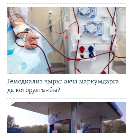
Гемодиализ чыры: акча маркумдарга
да которулганбы?