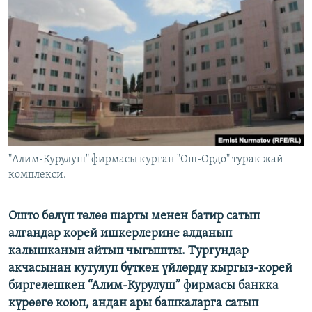
ОНЛАЙН ШЕРИНЕ
ЭЖЕ-СИҢДИЛЕР
АЗАТТЫК+
ЫҢГАЙСЫЗ СУРООЛОР
ЭЕ/АРнун бардык сайттары
"Алим-Курулуш" фирмасы курган "Ош-Ордо" турак жай
комплекси.
​Ошто бөлүп төлөө шарты менен батир сатып
алгандар корей ишкерлерине алданып
калышканын айтып чыгышты. Тургундар
акчасынан кутулуп бүткөн үйлөрдү кыргыз-корей
биргелешкен “Алим-Курулуш” фирмасы банкка
күрөөгө коюп, андан ары башкаларга сатып