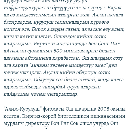
курулуп жаткан көп кабаттуу үйдүн
инфраструктурасын бүтүрүүгө акча сурады. Бирок
ал өз милдеттенмесин аткарган жок. Алган акчага
батирлерди, курулуш техникаларын күрөөгө
койгон эле. Бирок аларды сатып, акчасын өзү алып,
качып кетип калган. Ошондон кийин сотко
кайрылдык. Биринчи инстанцияда Вон Сонг Пил
айтылган сумманын 500 миң долларын бизден
алганын айтканына карабастан, Ош шаардык соту
ага карата "акчаны төлөөгө милдеттүү эмес" деп
чечим чыгарды. Андан кийин облустук сотко
кайрылдык. Облустук сот бизге айтпай, жада калса
адвокатыбызды чакырбай туруп алардын
пайдасына чечим чыгарыптыр.
“Алим-Курулуш” фирмасы Ош шаарына 2008-жылы
келген. Кыргыз-корей биргелешкен ишканасынын
мурдагы директору Вон Енг Сок ошол учурда Ош