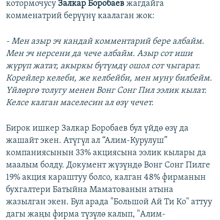
котормочусу
Залкар Боробаев
жагдайга
комменатрий берүүнү каалаган жок:
- Мен азыр эч кандай комментарий бере албайм.
Мен эч нерсени да чече албайм. Азыр сот иши
жүрүп жатат, акыркы бүтүмдү ошол сот чыгарат.
Корейлер келеби, же келбейби, мен муну билбейм.
Үйлөргө толугу менен Вонг Сонг Пил ээлик кылат.
Келсе калган маселесин ал өзү чечет.
Бирок ишкер Залкар Боробаев бул үйдө өзү да
жашайт экен. Атүгүл ал “Алим-Курулуш”
компаниясынын 33% акциясына ээлик кылары да
маалым болду. Документ жүзүндө Вонг Сонг Пилге
19% акция караштуу болсо, калган 48% фирманын
бухгалтери Батыйна Маматованын атына
жазылган экен. Бул арада "Большой Ай Ти Ко" аттуу
дагы жаңы фирма түзүлө калып, "Алим-