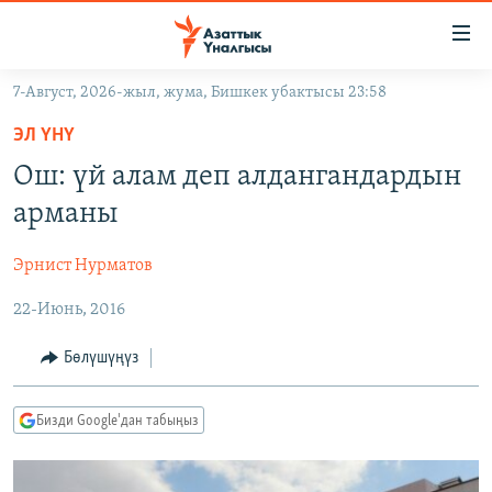
Линктер
Мазмунга
өтүңүз
7-Август, 2026-жыл, жума, Бишкек убактысы 23:58
Навигацияга
ЖАҢЫЛЫКТАР
өтүңүз
ЭЛ ҮНҮ
КЫРГЫЗСТАН
Издөөгө
Ош: үй алам деп алдангандардын
салыңыз
ДҮЙНӨ
КЫРГЫЗСТАН
арманы
УКРАИНА
САЯСАТ
ДҮЙНӨ
Эрнист Нурматов
АТАЙЫН ИЛИКТӨӨ
ЭКОНОМИКА
БОРБОР АЗИЯ
22-Июнь, 2016
ТВ ПРОГРАММАЛАР
МАДАНИЯТ
ПОДКАСТ
БҮГҮН АЗАТТЫКТА
Бөлүшүңүз
ӨЗГӨЧӨ ПИКИР
ЭКСПЕРТТЕР ТАЛДАЙТ
Бизди Google'дан табыңыз
БИЗ ЖАНА ДҮЙНӨ
Русский
ДАНИСТЕ