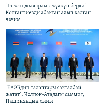
"15 млн долларлык мүлкүн берди".
Конгантиевди абактан алып калган
чечим
"ЕАЭБдин талаптары сакталбай
жатат". Чолпон-Атадагы саммит,
Пашиняндын сыны