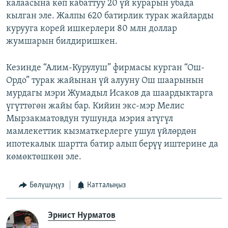
калаасына көп кабаттуу 20 үй курарын убада
кылган эле. Жалпы 620 батирлик турак жайларды
курууга корей ишкерлери 80 млн доллар
жумшарын билдиришкен.
Кезинде “Алим-Курулуш” фирмасы курган “Ош-
Ордо” турак жайынан үй алууну Ош шаарынын
мурдагы мэри Жумадыл Исаков да шаардыктарга
үгүттөгөн жайы бар. Кийин экс-мэр Мелис
Мырзакматовдун тушунда мэрия атүгүл
мамлекеттик кызматкерлерге ушул үйлөрдөн
ипотекалык шартта батир алып берүү иштерине да
көмөктөшкөн эле.
Бөлүшүңүз
Катталыңыз
Эрнист Нурматов