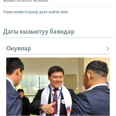
Жаңы Ош кагаз бетинде
Ошко инвесторлор дале кайта элек
Дагы кызыктуу баяндар
Окуялар