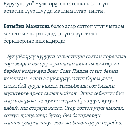
Курулуштун" мүлктөрү ошол ишканага өтүп
кеткени тууралуу да маалыматтар чыкты.
Батыйна Маматова
болсо алар соттон утуп чыгары
менен эле жарандардын үйлөрүн төлөп
беришерине ишендирди:
- Бул үйлөрдү курууга инвестиция салган кореялык
төрт жаран өздөрү жумшаган акчаны кайтарып
бербей койду деп Вонг Сонг Пилди сотко берип
коюшкан. Анан ал үйлөрдү сатып берем десе,
сатылбай туруп калды. Натыйжада сот биздин
мүлктөргө арест салып койгон. Ошол себептүү биз
жарандардын документтерин бүткөрүп, кутула
албай, иш созулуп жатат. Эгер соттон утуп чыксак,
соттук процесстер бүтсө, биз батирлерди
жашоочуларга толук жол-жоболоштуруп беребиз.