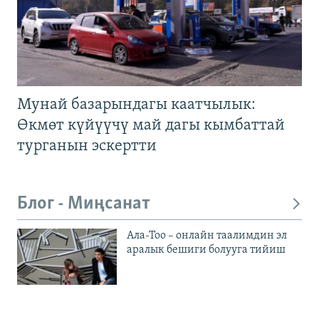
Мунай базарындагы каатчылык:
Өкмөт күйүүчү май дагы кымбаттай
турганын эскертти
Блог - Миңсанат
Ала-Тоо – онлайн таалимдин эл
аралык бешиги болууга тийиш