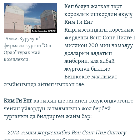
Кеп болуп жаткан төрт
кореялык ишкердин өкүлү
Ким Ги Енг
Кыргызстандагы кореялык
жердеши Вонг Сонг Пилге 1
"Алим-Курулуш"
миллион 200 миң чамалуу
фирмасы курган "Ош-
Ордо" турак жай
долларын алдатып
комплекси.
жиберип, ала албай
жүргөнүн былтыр
Бишкекте маалымат
жыйынында айтып чыккан эле.
Ким Ги Енг
карызын шеригинен толук өндүргөнгө
чейин үйлөрдүн сатылышына жол бербей
турганын да билдирген жайы бар:
- 2012-жылы жердешибиз Вон Сонг Пил Оштогу