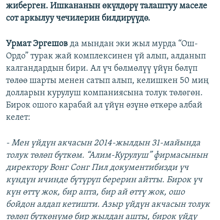
жиберген. Ишкананын өкүлдөрү талаштуу маселе
сот аркылуу чечилерин билдирүүдө.
Урмат Эргешов
да мындан эки жыл мурда “Ош-
Ордо” турак жай комплексинен үй алып, алданып
калгандардын бири. Ал үч бөлмөлүү үйүн бөлүп
төлөө шарты менен сатып алып, келишкен 50 миң
долларын курулуш компаниясына толук төлөгөн.
Бирок ошого карабай ал үйүн өзүнө өткөрө албай
келет:
- Мен үйдүн акчасын 2014-жылдын 31-майында
толук төлөп бүткөм. “Алим-Курулуш” фирмасынын
директору Вонг Сонг Пил документибизди үч
күндүн ичинде бүтүрүп берерин айтты. Бирок үч
күн өттү жок, бир апта, бир ай өттү жок, ошо
бойдон алдап кетишти. Азыр үйдүн акчасын толук
төлөп бүткөнүмө бир жылдан ашты, бирок үйдү