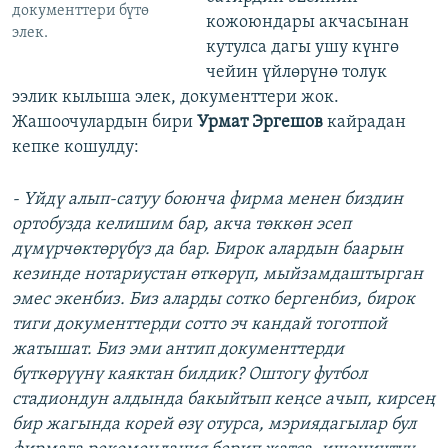
документтери бүтө
кожоюндары акчасынан
элек.
кутулса дагы ушу күнгө
чейин үйлөрүнө толук
ээлик кылыша элек, документтери жок.
Жашоочулардын бири
Урмат Эргешов
кайрадан
кепке кошулду:
- Үйдү алып-сатуу боюнча фирма менен биздин
ортобузда келишим бар, акча төккөн эсеп
дүмүрчөктөрүбүз да бар. Бирок алардын баарын
кезинде нотариустан өткөрүп, мыйзамдаштырган
эмес экенбиз. Биз аларды сотко бергенбиз, бирок
тиги документтерди сотто эч кандай тоготпой
жатышат. Биз эми антип документтерди
бүткөрүүнү каяктан билдик? Оштогу футбол
стадиондун алдында бакыйтып кеңсе ачып, кирсең
бир жагында корей өзү отурса, мэриядагылар бул