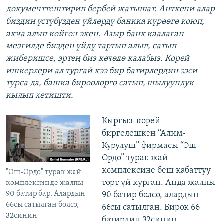
документтештирип бербей жатышат. Анткени алар
биздин үстүбүздөн үйлөрдү банкка күрөөгө коюп,
акча алып койгон экен. Азыр банк каалаган
мезгилде бизден үйдү тартып алып, сатып
жиберишсе, эртең биз көчөдө калабыз. Корей
ишкерлери ал тургай кээ бир батирлердин ээси
турса да, башка бирөөлөргө сатып, шылуундук
кылып кетишти.
Кыргыз-корей
биргелешкен “Алим-
Курулуш” фирмасы “Ош-
Ордо” турак жай
комплексине беш кабаттуу
"Ош-Ордо" турак жай
төрт үй курган. Анда жалпы
комплексинде жалпы
90 батир бар. Алардын
90 батир болсо, алардын
66сы сатылган болсо,
66сы сатылган. Бирок 66
32синин
батирдин 32синин