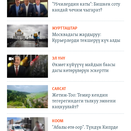
"75чилердин каты": Бишкек соту
кандай чечим чыгарат?
ЖУРТТАШТАР
Москвадагы жардыруу:
Курьерлерди текшерүү күч алды
ЭЛ ҮНҮ
Өкмөт күйүүчү майдын баасы
дагы көтөрүлөрүн эскертти
САЯСАТ
Жетим-Тоо: Темир кендин
тегерегиндеги талкуу эмнени
каңкуулайт?
КООМ
"Абалы өтө оор". Түндүк Кипрде