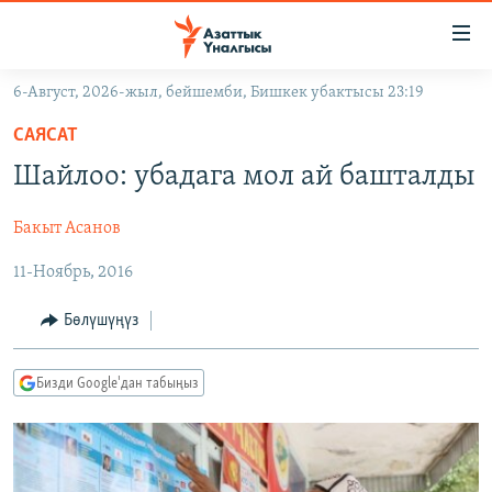
Линктер
Мазмунга
өтүңүз
6-Август, 2026-жыл, бейшемби, Бишкек убактысы 23:19
Навигацияга
ЖАҢЫЛЫКТАР
өтүңүз
САЯСАТ
КЫРГЫЗСТАН
Издөөгө
Шайлоо: убадага мол ай башталды
салыңыз
ДҮЙНӨ
КЫРГЫЗСТАН
Бакыт Асанов
УКРАИНА
САЯСАТ
ДҮЙНӨ
11-Ноябрь, 2016
АТАЙЫН ИЛИКТӨӨ
ЭКОНОМИКА
БОРБОР АЗИЯ
ТВ ПРОГРАММАЛАР
МАДАНИЯТ
Бөлүшүңүз
ПОДКАСТ
БҮГҮН АЗАТТЫКТА
Бизди Google'дан табыңыз
ӨЗГӨЧӨ ПИКИР
ЭКСПЕРТТЕР ТАЛДАЙТ
БИЗ ЖАНА ДҮЙНӨ
Русский
ДАНИСТЕ