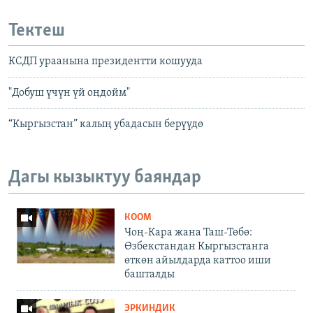
Тектеш
КСДП ураанына президентти кошууда
"Добуш үчүн үй оңдойм"
“Кыргызстан” калың убадасын берүүдө
Дагы кызыктуу баяндар
КООМ
Чоң-Кара жана Таш-Төбө:
Өзбекстандан Кыргызстанга
өткөн айылдарда каттоо иши
башталды
ЭРКИНДИК