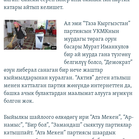
катары айтып келишет.
Ал эми “Таза Кыргызстан”
партиясын УКМКнын
мурдагы төрага орун
басары Мурат Иманкулов
бир ай мурда гана түзгөнү
белгилүү болсо, “Демократ”
өзүн либерал санаган бир нече жаштар
кыймылдарынан куралган. “Актив” деген аталыш
менен катталган партия жөнүндө интернеттен да,
башка ачык булактардан маалымат алууга мүмкүн
болгон жок.
Быйылкы шайлоого өлкөдөгү ири “Ата Мекен”, “Ар-
намыс”, “Бир бол”, “Замандаш” сыяктуу партиялар
катышпайт. “Ата Мекен” партиясы шаардык