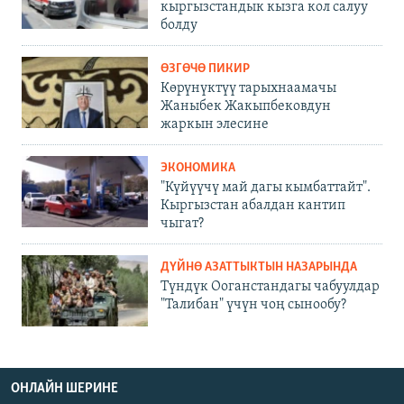
кыргызстандык кызга кол салуу
болду
ӨЗГӨЧӨ ПИКИР
Көрүнүктүү тарыхнаамачы
Жаныбек Жакыпбековдун
жаркын элесине
ЭКОНОМИКА
"Күйүүчү май дагы кымбаттайт".
Кыргызстан абалдан кантип
чыгат?
ДҮЙНӨ АЗАТТЫКТЫН НАЗАРЫНДА
Түндүк Ооганстандагы чабуулдар
"Талибан" үчүн чоң сынообу?
ОНЛАЙН ШЕРИНЕ