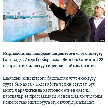
ОНЛАЙН ШЕРИНЕ
ЭЖЕ-СИҢДИЛЕР
АЗАТТЫК+
ЫҢГАЙСЫЗ СУРООЛОР
ЭЕ/АРнун бардык сайттары
Кыргызстанда шаардык кеңештерге үгүт өнөктүгү
башталды. Анда борбор калаа Бишкек баштаган 22
шаарда жергиликтүү кеңешке шайлоолор өтөт.
Шаардык кеңештерге башталган үгүт өнөктүгү
туура бир айга - 11-декабрга чейин созулат. Бул
мезгил аралыгында каттоодон өткөн саясий
партиялар өз программасы менен шайлоочуларды
кеңири тааныштырууга мүмкүнчүлүк алышат.