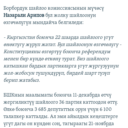
Борбордук шайлоо комиссиясынын мүчөсү
Назарали Арипов
бул жолку шайлоонун
өзгөчөлүгүн мындайча белгиледи:
- Кыргызстан боюнча 22 шаарда шайлоого үгүт
өнөктүгү жүрүп жатат. Бул шайлоонун өзгөчөлүгү -
Конституцияны өзгөртүү боюнча референдум
менен бир күндө өткөнү турат. Биз шайлоого
катышкан бардык партияларга үгүт жүргүзүүнүн
жол-жобосун түшүндүрүп, бирдей шарт түзүп
берип жатабыз.
БШКнын маалыматы боюнча 11-декабрда өтчү
жергиликтүү шайлоого 36 партия каттоодон өттү.
Өлкө боюнча 3 685 депутаттык орун үчүн 6 100
талапкер катталды. Ал эми айылдык кеңештерге
үгүт дагы он күндөн соң, тагыраагы 21-ноябрда