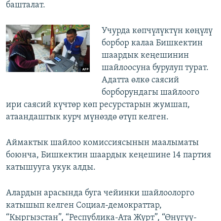
башталат.
Учурда көпчүлүктүн көңүлү
борбор калаа Бишкектин
шаардык кеңешинин
шайлоосуна бурулуп турат.
Адатта өлкө саясий
борборундагы шайлоого
ири саясий күчтөр көп ресурстарын жумшап,
атаандаштык курч мүнөздө өтүп келген.
Аймактык шайлоо комиссиясынын маалыматы
боюнча, Бишкектин шаардык кеңешине 14 партия
катышууга укук алды.
Алардын арасында буга чейинки шайлоолорго
катышып келген Социал-демократтар,
“Кыргызстан”, “Республика-Ата Журт”, “Өнүгүү-