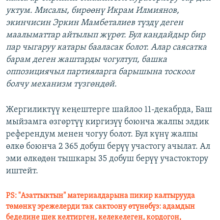
уктум. Мисалы, бирөөнү Икрам Илмиянов,
экинчисин Эркин Мамбеталиев түздү деген
маалыматтар айтылып жүрөт. Бул кандайдыр бир
пар чыгаруу катары бааласак болот. Алар саясатка
барам деген жаштарды чогултуп, башка
оппозициячыл партияларга барышына тоскоол
болчу механизм түзгөндөй.
Жергиликтүү кеңештерге шайлоо 11-декабрда, Баш
мыйзамга өзгөртүү киргизүү боюнча жалпы элдик
референдум менен чогуу болот. Бул күнү жалпы
өлкө боюнча 2 365 добуш берүү участогу ачылат. Ал
эми өлкөдөн тышкары 35 добуш берүү участоктору
иштейт.
PS: "Азаттыктын" материалдарына пикир калтырууда
төмөнкү эрежелерди так сактоону өтүнөбүз: адамдын
беделине шек келтирген, келекелеген, кордогон,