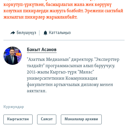
коркутуп-үркүткөн, басмырлаган жана жек көрүүнү
козуткан пикирлерди жазууга болбойт. Эрежени сактабай
жазылган пикирлер жарыяланбайт.
Бөлүшүңүз
Катталыңыз
Бакыт Асанов
"Азаттык Медианын" директору. "Эксперттер
талдайт" программасынын алып баруучусу.
2011-жылы Кыргыз-түрк "Манас"
университетинин Коммуникация
факультетин артыкчылык диплому менен
аяктаган.
Куржундар
Кыргызстан
Саясат
Макалалар архиви