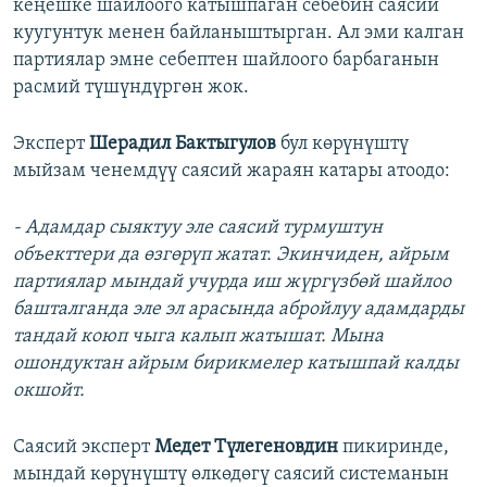
кеңешке шайлоого катышпаган себебин саясий
куугунтук менен байланыштырган. Ал эми калган
партиялар эмне себептен шайлоого барбаганын
расмий түшүндүргөн жок.
Эксперт
Шерадил Бактыгулов
бул көрүнүштү
мыйзам ченемдүү саясий жараян катары атоодо:
- Адамдар сыяктуу эле саясий турмуштун
объекттери да өзгөрүп жатат. Экинчиден, айрым
партиялар мындай учурда иш жүргүзбөй шайлоо
башталганда эле эл арасында абройлуу адамдарды
тандай коюп чыга калып жатышат. Мына
ошондуктан айрым бирикмелер катышпай калды
окшойт.
Саясий эксперт
Медет Түлегеновдин
пикиринде,
мындай көрүнүштү өлкөдөгү саясий системанын