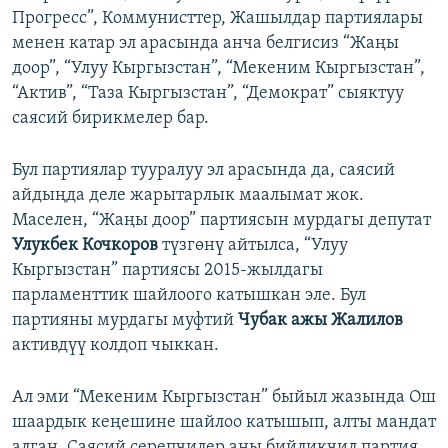
Прогресс”, Коммунисттер, Жашылдар партиялары
менен катар эл арасында анча белгисиз “Жаңы
доор”, “Улуу Кыргызстан”, “Мекеним Кыргызстан”,
“Актив”, “Таза Кыргызстан”, “Демократ” сыяктуу
саясий бирикмелер бар.
Бул партиялар тууралуу эл арасында да, саясий
айдыңда деле жарытарлык маалымат жок.
Маселен, “Жаңы доор” партиясын мурдагы депутат
Улукбек Кочкоров
түзгөнү айтылса, “Улуу
Кыргызстан” партиясы 2015-жылдагы
парламенттик шайлоого катышкан эле. Бул
партияны мурдагы муфтий
Чубак ажы Жалилов
активдүү колдоп чыккан.
Ал эми “Мекеним Кыргызстан” быйыл жазында Ош
шаардык кеңешине шайлоо катышып, алты мандат
алган. Саясий серепчилер аны бийликчил партия