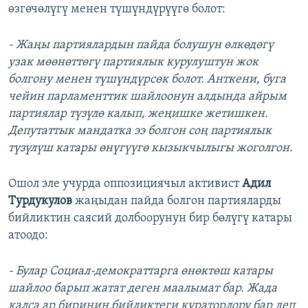
өзгөчөлүгү менен түшүндүрүүгө болот:
- Жаңы партиялардын пайда болушун өлкөдөгү
узак мөөнөттөгү партиялык курулуштун жок
болгону менен түшүндүрсөк болот. Анткени, буга
чейин парламенттик шайлоонун алдында айрым
партиялар түзүлө калып, жеңишке жетишкен.
Депутаттык мандатка ээ болгон соң партиялык
түзүлүш катары өнүгүүгө кызыкчылыгы жоголгон.
Ошол эле учурда оппозициячыл активист
Адил
Турдукулов
жаңыдан пайда болгон партияларды
бийликтин саясий долбоорунун бир бөлүгү катары
атоодо:
- Булар Социал-демократтарга өнөктөш катары
шайлоо барып жатат деген маалымат бар. Жада
калса ар биринин бийликтеги кураторлору бар деп