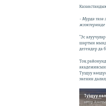
Казакстанды
- Мурда таза 
жээктеринде 
"Эс алуучула
шартын мында
дегендер да б
Тоң районунд
академиясын
Туздуу көлдү
экенин далил
Туздуу кө
автор
Азатты