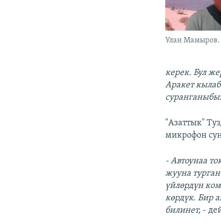
Улан Мамыров.
керек. Бул ж
Аракет кылаб
суранганыбы
"Азаттык" Ту
микрофон сун
- Автоунаа т
жууна турган
үйлөрдүн ком
көрдүк. Бир 
билинет,
- де