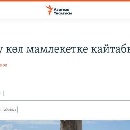
у көл мамлекетке кайтаб
ков
з
ан табыңыз