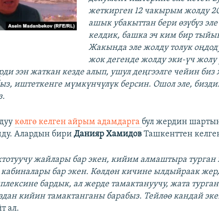
жеткирген 12 чакырым жолду 2
ашык убакыттан бери өзүбүз эле
келдик, башка эч ким бир тыйы
Жакында эле жолду толук оңдод
жок дегенде жолду эки-үч жолу
ерди ээн жаткан кезде алып, ушул деңгээлге чейин биз
ыз, иштеткенге мүмкүнчүлүк берсин. Ошол эле, бизди
з.
здуу
көлгө келген айрым адамдарга
бул жердин шарты
ду. Алардын бири
Данияр Хамидов
Ташкенттен келген
октотуучу жайлары бар экен, кийим алмаштыра турган
 кабиналары бар экен. Көлдөн кичине ылдыйраак жерд
плексине бардык, ал жерде тамактануучу, жата турга
аздан кийин тамактанганы барабыз. Тейлөө кандай эк
йт ал.