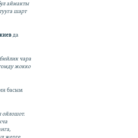
бул аймакты
тууга шарт
Ажиев
да
 бийлик чара
томду жокко
ин басым
п ойлошот.
кча
анга,
ул жерге