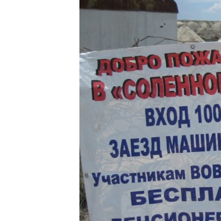
ЭЖЕ-СИҢДИЛЕР
АЗАТТЫК+
ЫҢГАЙСЫЗ СУРООЛОР