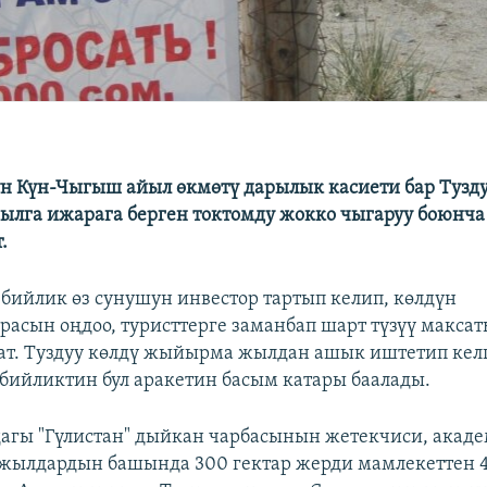
н Күн-Чыгыш айыл өкмөтү дарылык касиети бар Тузду
ылга ижарага берген токтомду жокко чыгаруу боюнча
.
бийлик өз сунушун инвестор тартып келип, көлдүн
расын оңдоо, туристтерге заманбап шарт түзүү макса
ат. Туздуу көлдү жыйырма жылдан ашык иштетип кел
бийликтин бул аракетин басым катары баалады.
агы "Гүлистан" дыйкан чарбасынын жетекчиси, акаде
жылдардын башында 300 гектар жерди мамлекеттен 