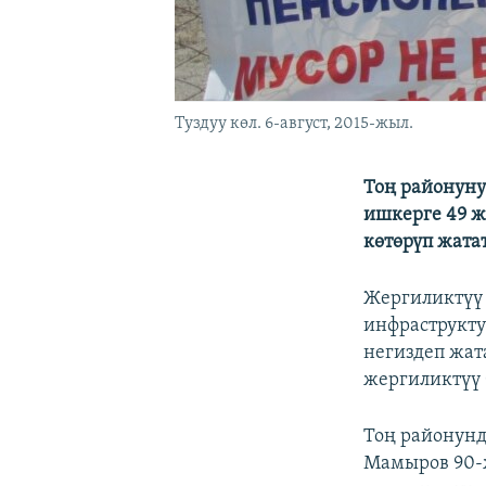
Туздуу көл. 6-август, 2015-жыл.
Тоң районуну
ишкерге 49 ж
көтөрүп жатат
Жергиликтүү 
инфраструкту
негиздеп жат
жергиликтүү 
Тоң районунд
Мамыров 90-