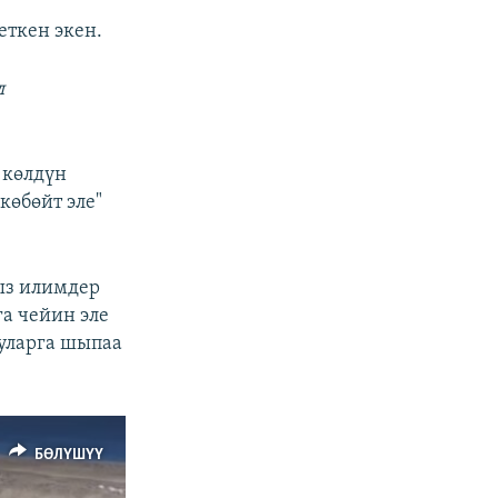
еткен экен.
л
 көлдүн
көбөйт эле"
ыз илимдер
а чейин эле
руларга шыпаа
БӨЛҮШҮҮ