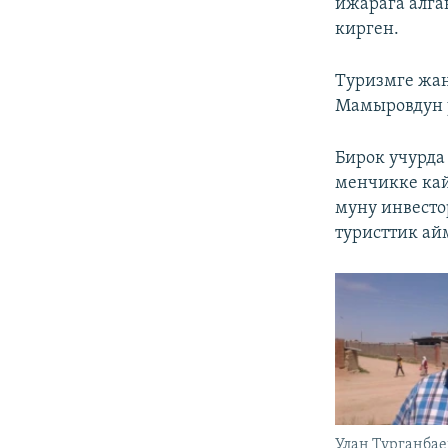
ижарага алга
кирген.
Туризмге жан
Мамыровдун 
Бирок учурда
менчикке кай
муну инвесто
туристтик а
Улан Турганбае