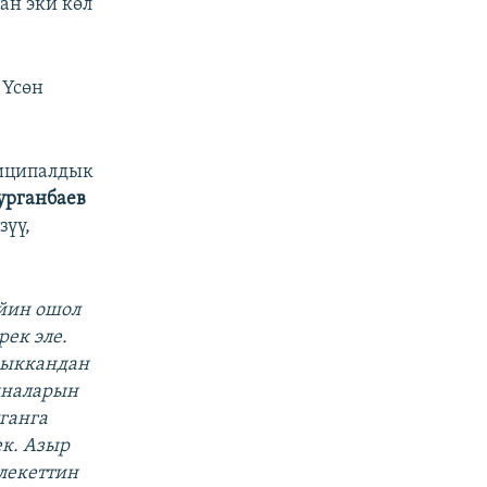
ан эки көл
 Үсөн
ниципалдык
урганбаев
зүү,
ийин ошол
рек эле.
чыккандан
иналарын
ганга
к. Азыр
лекеттин