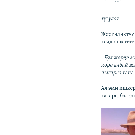
түзүлөт.
Жергиликтүү
колдоп жатат
- Бул жерде 
көрө албай ж
чыгарса гана
Ал эми ишке
катары баала