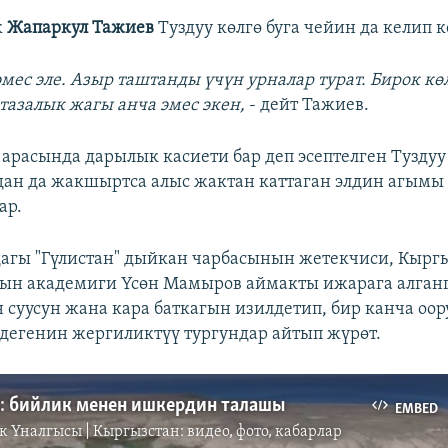
к
Жапаркул Тажиев
Туздуу көлгө буга чейин да келип к
эмес эле. Азыр таштанды үчүн урналар турат. Бирок кө
тазалык жагы анча эмес экен,
- дейт Тажиев.
р арасында дарылык касиети бар деп эсептелген Туздуу
н да жакшыртса алыс жактан каттаган элдин агымы 
ар.
агы "Гүлистан" дыйкан чарбасынын жетекчиси, Кырг
ын академиги Үсөн Мамыров аймакты ижарага алганг
н суусун жана кара баткагын изилдетип, бир канча оо
дегенин жергиликтүү тургундар айтып жүрөт.
л: бийлик менен ишкердин талашы
EMBED
к Үналгысы | Кыргызстан: видео, фото, кабарлар