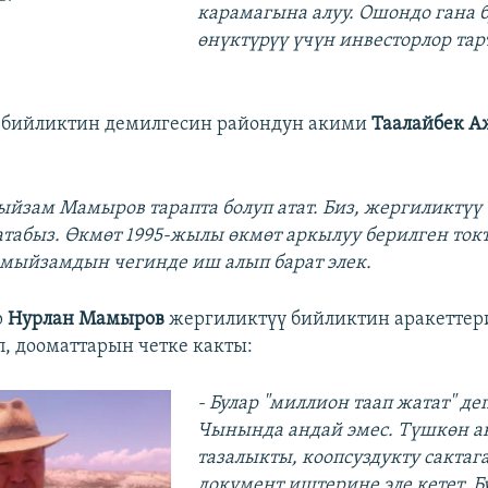
карамагына алуу. Ошондо гана 
өнүктүрүү үчүн инвесторлор тар
 бийликтин демилгесин райондун акими
Таалайбек 
:
мыйзам Мамыров тарапта болуп атат. Биз, жергиликтүү
атабыз. Өкмөт 1995-жылы өкмөт аркылуу берилген ток
 мыйзамдын чегинде иш алып барат элек.
р
Нурлан Мамыров
жергиликтүү бийликтин аракеттер
п, дооматтарын четке какты:
- Булар "миллион таап жатат" де
Чынында андай эмес. Түшкөн а
тазалыкты, коопсуздукту сактаг
документ иштерине эле кетет. Б