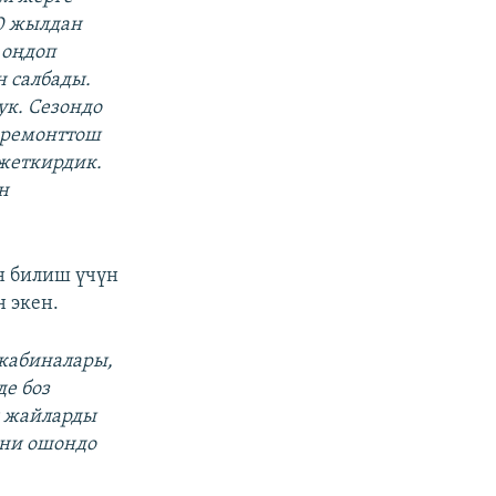
0 жылдан
 оңдоп
н салбады.
ук. Сезондо
 ремонттош
 жеткирдик.
н
н билиш үчүн
 экен.
 кабиналары,
е боз
н жайларды
ени ошондо