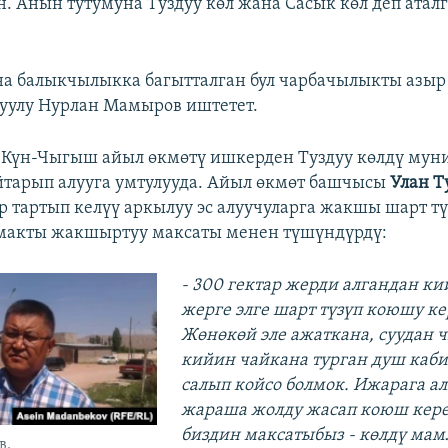
н. Анын тутумуна Туздуу көл жана Сасык көл деп аталг
а балыкчылыкка багытталган бул чарбачылыкты азыр
уулу Нурлан Мамыров иштетет.
 Күн-Чыгыш айыл өкмөтү ишкерден Туздуу көлдү му
тарып алууга умтулууда. Айыл өкмөт башчысы
Улан Т
р тартып келүү аркылуу эс алуучуларга жакшы шарт тү
ймакты жакшыртуу максаты менен түшүндүрдү:
- 300 гектар жерди алгандан к
жерге элге шарт түзүп коюшу ке
Жөнөкөй эле ажаткана, суудан 
кийин чайкана турган душ каб
салып койсо болмок. Ижарага ал
жараша жолду жасап коюш кере
биздин максатыбыз - көлдү мам
в.