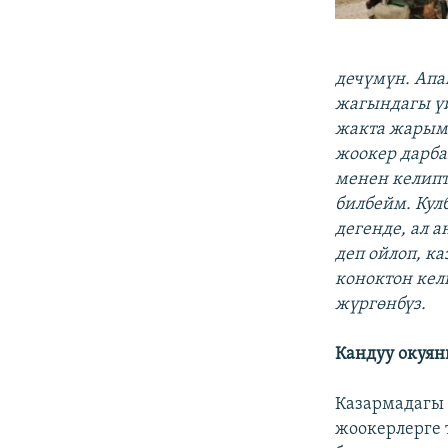
дечүмүн. Апа
жагындагы үй
жакта жарым 
жоокер дарба
менен келипт
билбейм. Кул
дегенде, ал 
деп ойлоп, к
коноктон кел
жүргөнбүз.
Кандуу окуяны
Казармадагы 
жоокерлерге 