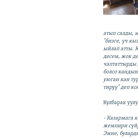
атып салды, 
"бизге, үч к
ыйлап атты. 
десем, жок де
чаптаттырды.
болсо кандын
уюган кан тур
тирүү" деп ко
Кулбарак уул
- Казармага 
жемпири сүйр
Эмне, булард