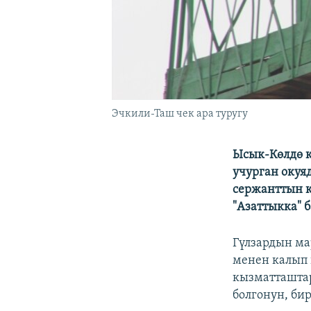
Эчкили-Таш чек ара туругу
Ысык-Көлдө к
учурган окуя
сержанттын к
"Азаттыкка" 
Гүлзардын ма
менен калып 
кызматташтар
болгонун, би