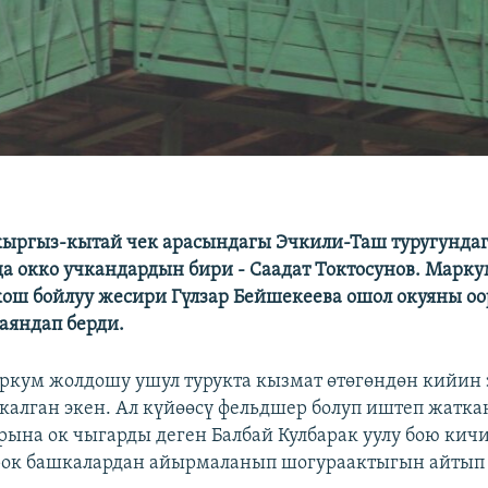
ыргыз-кытай чек арасындагы Эчкили-Таш туругунда
да окко учкандардын бири - Саадат Токтосунов. Марк
ош бойлуу жесири Гүлзар Бейшекеева ошол окуяны оо
баяндап берди.
ркум жолдошу ушул турукта кызмат өтөгөндөн кийин 
калган экен. Ал күйөөсү фельдшер болуп иштеп жатка
ына ок чыгарды деген Балбай Кулбарак уулу бою кич
рок башкалардан айырмаланып шогураактыгын айтып 