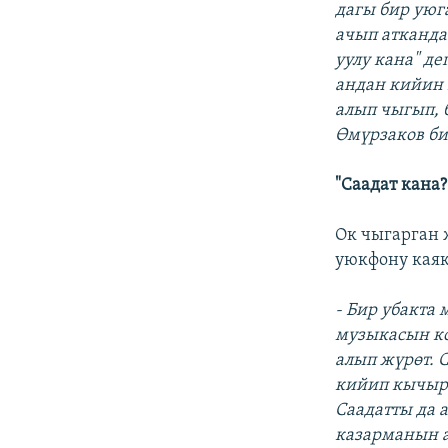
дагы бир уюг
ачып атканда
уулу кана" д
андан кийин 
алып чыгып, 
Өмүрзаков би
"Саадат кана?
Ок чыгарган 
уюкфону каяк
- Бир убакта
музыкасын ко
алып жүрөт. 
кийип кычыра
Саадатты да 
казарманын а