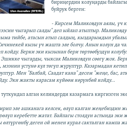
бириңердин колуңарды байлагы
буйрук берген:
- Кирсем Маликовдун аялы, үч 
мээсин чыгарып салды" деп ыйлап атыптыр. Маликовду
ызыма тийбе, атасын атып салдың, кыздарымдын убалын
Кичинекей кызы үч жашта эле болчу. Анын колун да ч
п койду. Берки эки кызынан бери төртөөбүздүн колубу
 Эшикке чыгарды, чыксак Маликовдун сөөгү жок. Бер
, мээнин үстүнө күл төгүп жүрүптүр. Казармадан кетип
уптур. Мен "Балбай, Саадат кана" десем "жеңе, бас, аты
йду. Эки жакты карасам күйөөм көрүнбөй койду...
у туткундап алган келиндерди казармага киргизген эк
кирип эле ашканага келсек, өлүп калган жеңебиздин жо
өлүп керебетте жатат. Байпагы столдун астында эки ж
ы өлтүргөнбү деген ой менен курал сакталган кампа жа