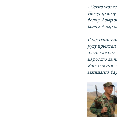
- Сегиз жооке
Негедир көзү
болчу. Азыр 
болчу. Азыр 
Солдаттар та
уулу арыктап 
алып калалы,
кароолго да ч
Контрактникт
мындайга ба