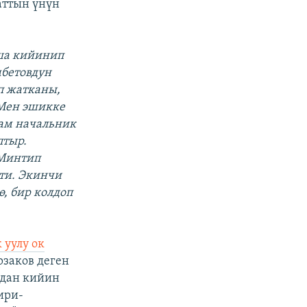
аттын үнүн
уша кийинип
мбетовдун
п жатканы,
 Мен эшикке
сам начальник
птыр.
 Минтип
ти. Экинчи
ө, бир колдоп
 уулу ок
заков деген
ндан кийин
ири-