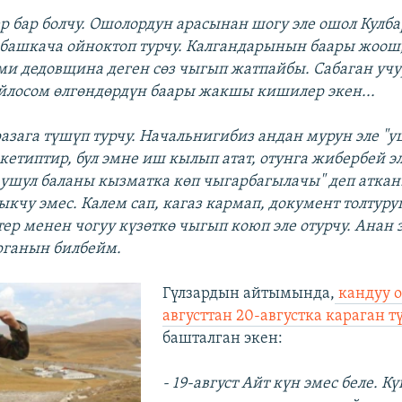
р бар болчу. Ошолордун арасынан шогу эле ошол Кулбар
 башкача ойноктоп турчу. Калгандарынын баары жоош
эми дедовщина деген сөз чыгып жатпайбы. Сабаган уч
ойлосом өлгөндөрдүн баары жакшы кишилер экен...
разага түшүп турчу. Начальнигибиз андан мурун эле "у
кетиптир, бул эмне иш кылып атат, отунга жибербей эл
 ушул баланы кызматка көп чыгарбагылачы" деп аткан
ыкчу эмес. Калем сап, кагаз кармап, документ толтуруп
ер менен чогуу күзөткө чыгып коюп эле отурчу. Анан 
рганын билбейм.
Гүлзардын айтымында,
кандуу о
августтан 20-августка караган т
башталган экен:
- 19-август Айт күн эмес беле. К