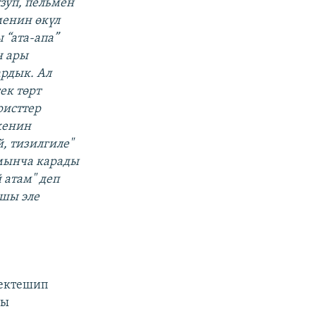
зуп, пельмен
менин өкүл
 “ата-апа”
н ары
ардык. Ал
ек төрт
ристтер
кенин
, тизилгиле"
 мынча карады
 атам" деп
кшы эле
зектешип
кы