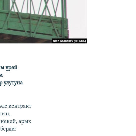
гы үрөй
ум
р улутуна
эле контракт
нын,
инекей, арык
берди: