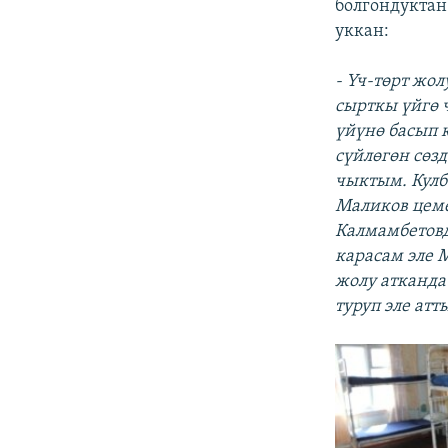
болгондуктан
уккан:
- Үч-төрт жо
сырткы үйгө 
үйүнө басып 
сүйлөгөн сөз
чыктым. Кулб
Маликов цем
Калмамбетовд
карасам эле 
жолу атканда 
туруп эле атт