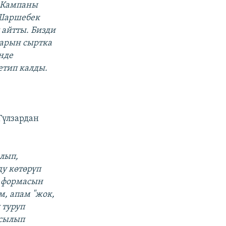
. Кампаны
 Шаршебек
 айтты. Бизди
аарын сыртка
нде
етип калды.
Гүлзардан
лып,
у көтөрүп
н формасын
м, апам "жок,
 туруп
асылып