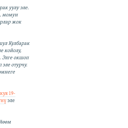
ак уулу эле.
, момун
урлар жок
шул Кулбарак
е койолу,
. Элге окшоп
 эле отурчу.
эмнеге
куя 19-
үнү
эле
үйөөм