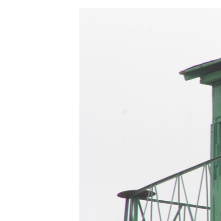
ЭЖЕ-СИҢДИЛЕР
АЗАТТЫК+
ЫҢГАЙСЫЗ СУРООЛОР