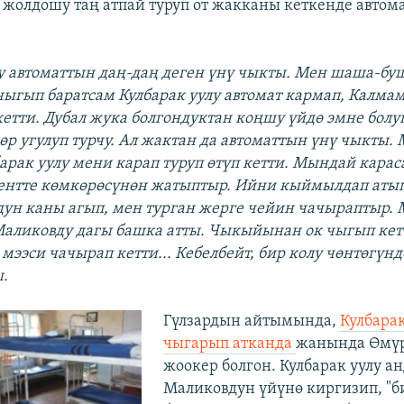
 жолдошу таң атпай туруп от жакканы кеткенде автом
лу автоматтын даң-даң деген үнү чыкты. Мен шаша-б
чыгып баратсам Кулбарак уулу автомат кармап, Калма
кетти. Дубал жука болгондуктан коңшу үйдө эмне болу
дөр угулуп турчу. Ал жактан да автоматтын үнү чыкты.
арак уулу мени карап туруп өтүп кетти. Мындай кара
ентте көмкөрөсүнөн жатыптыр. Ийни кыймылдап аты
ун каны агып, мен турган жерге чейин чачыраптыр.
Маликовду дагы башка атты. Чыкыйынан ок чыгып кет
мээси чачырап кетти... Кебелбейт, бир колу чөнтөгүнд
ы.
Гүлзардын айтымында,
Кулбарак
чыгарып атканда
жанында Өмүр
жоокер болгон. Кулбарак уулу а
Маликовдун үйүнө киргизип, "б