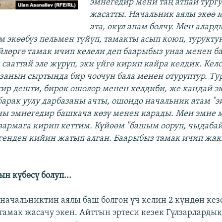
эмнегедир мени таң атпай тургу
жасатты. Начальник аялы экөө 
ата, өкүл апам болчу. Мен аларды
м экөөбүз пельмен түйүп, тамакты асып коюп, турукту
лөргө тамак ичип келели деп баарыбыз унаа менен б
сааттай эле жүрүп, эки үйгө кирип кайра келдик. Келс
занын сыртында бир чоочун бала менен отуруптур. Ту
ир дешти, бирок ошолор менен келдиби, же кандай э
барак уулу дарбазаны ачты, ошондо начальник атам "эй
аны эмнегедир башкача көзү менен карады. Мен эмне
азармага кирип кеттим. Күйөөм "башым ооруп, чыдабай
генден кийин жатып алган. Баарыбыз тамак ичип жа
н күбөсү болуп...
начальниктин аялы баш болгон үч келин 2 күндөн ке
тамак жасачу экен. Айттын эртеси кезек Гүлзарларды