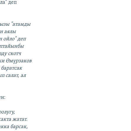
ла" деп
кызы "атамды
н аялы
 ойло" деп
аптайынбы
зду скотч
ки Өмүрзаков
 баратсак
п салат, ал
ен:
олугу,
акта жатат.
кка барсак,