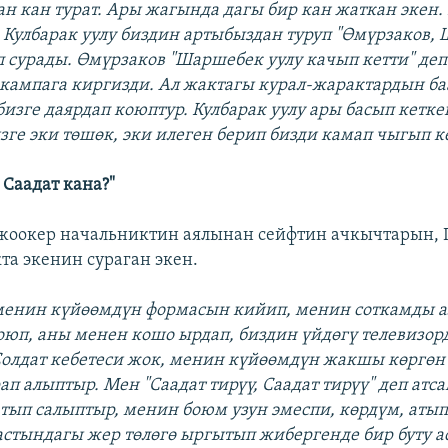
ан кан турат. Ары жагында дагы бир кан жаткан экен
 Кулбарак уулу биздин артыбыздан туруп "Өмүрзаков,
еп сурады. Өмүрзаков "Шаршебек уулу качып кетти" деп
кампага киргизди. Ал жактагы курал-жарактардын б
бизге даярдап коюптур. Кулбарак уулу ары басып кетке
зге эки төшөк, эки илеген берип бизди камап чыгып к
 Саадат кана?"
жоокер начальниктин аялынан сейфтин ачкычтарын, 
та экенин сураган экен.
 менин күйөөмдүн формасын кийип, менин соткамды а
юп, аны менен кошо ырдап, биздин үйдөгү телевизорд
Солдат кебетеси жок, менин күйөөмдүн жакшы көргө
п алыптыр. Мен "Саадат тирүү, Саадат тирүү" деп атса
атып салыптыр, менин боюм узун эмеспи, көрдүм, атып
стындагы жер төлөгө ыргытып жибергенде бир буту 