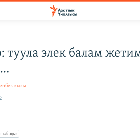
р: туула элек балам жети
..
енбек кызы
2
з
ан табыңыз