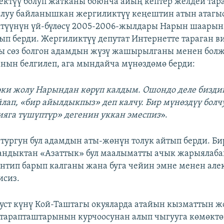
ектүү болуп жатканы боюнча айың кептер желдей тар
луу байланышкан жергиликтүү кеңештин атын атагы
түүнүн үй-бүлөсү 2005-2006-жылдары Нарын шаарын
ып берди. Жергиликтүү депутат Интернетте тараган в
ы сөз болгон адамдын жүзү жашырылганы менен бол
нын белгилеп, ага мындайча мүнөздөмө берди:
эки жолу Нарындан көрүп калдым. Ошондо деле бизд
лап, «бир айылдыкпыз» деп калчу. Бир мүнөздүү болч
ияга түшүптүр» дегенин уккан эмеспиз
».
тургун бул адамдын аты-жөнүн толук айтып берди. Б
андыктан «Азаттык» бул маалыматты ачык жарыялаба
нтип барып калганы жана буга чейин эмне менен але
исиз.
густ күнү Кой-Таштагы окуяларда атайын кызматтын 
тарапташтарынын курчоосунан алып чыгууга көмөкт