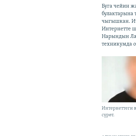
Буга чейин ж
булактарына 
чыгышкан. Ич
Интернетте ш
Нарындын Ла
техникумда о
Интернеттеги 
сүрөт.