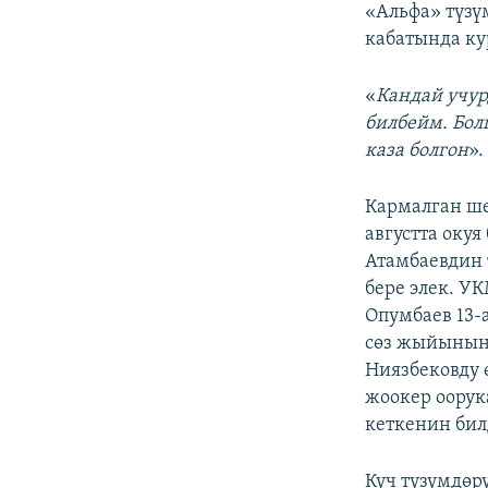
«Альфа» түзү
кабатында ку
«
Кандай учур
билбейм. Бол
каза болгон
».
Кармалган ше
августта окуя
Атамбаевдин
бере элек. У
Опумбаев 13-
сөз жыйынын
Ниязбековду 
жоокер оорук
кеткенин би
Күч түзүмдөр