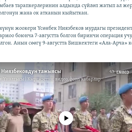
мбаев тарапкерлеринин алдында сүйлөп жатып ал жер
болгонун жана ок атканын кыйыткан.
мүнүн жоокери Үсөнбек Ниязбеков мурдагы президен
армоо боюнча 7-августта болгон биринчи операция уч
олгон. Анын сөөгү 9-августта Бишкектеги «Ала-Арча» 
 Ниязбековдун тажыясы
EMBED
к Үналгысы | Кыргызстан: видео, фото, кабарлар
No media source currently available