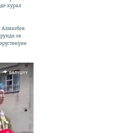
де курал
т Алмазбек
урунда ок
көрүстөнүнө
БӨЛҮШҮҮ