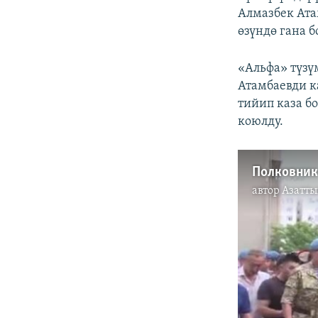
Алмазбек Ата
өзүндө гана 
«Альфа» түзү
Атамбаевди к
тийип каза б
коюлду.
Полковник
автор
Азатты