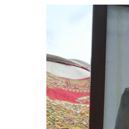
ЭЖЕ-СИҢДИЛЕР
АЗАТТЫК+
ЫҢГАЙСЫЗ СУРООЛОР