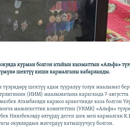
окуяда курман болгон атайын кызматтын «Альфа» тү
лүмүнө шектүү киши кармалганы кабарланды.
 түзүмдөрү шектүү адам тууралуу толук маалымат бер
трлигинин (ИИМ) маалыматына караганда 7-августта
мазбек Атамбаевди кармоо аракетинде каза болгон Ул
оюнча мамлекеттик комитеттин (УКМК) «Альфа» түзү
бек Ниязбековду өлтүрдү деген шек мен кармалган К.Р
ттагы окуялардын жигердүү катышуучусу болгон.