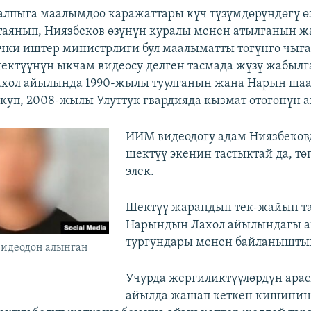
алпыга маалымдоо каражаттары күч түзүмдөрүндөгү ө
таянып, Ниязбеков өзүнүн куралы менен атылганын 
ки иштер министрлиги бул маалыматты төгүнгө чыга
ектүүнүн ыкчам видеосу делген тасмада жүзү жабылг
хол айылында 1990-жылы туулганын жана Нарын ша
куп, 2008-жылы Улуттук гвардияда кызмат өтөгөнүн а
​ИИМ видеодогу адам Ниязбеков
шектүү экенин тастыктай да, тө
элек.
Шектүү жарандын тек-жайын т
Нарындын Лахол айылындагы 
тургундары менен байланышты
видеодон алынган
Учурда жергиликтүүлөрдүн ара
айылда жашап кеткен кишинин