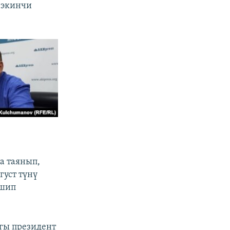
 экинчи
а таянып,
густ түнү
ешип
гы президент