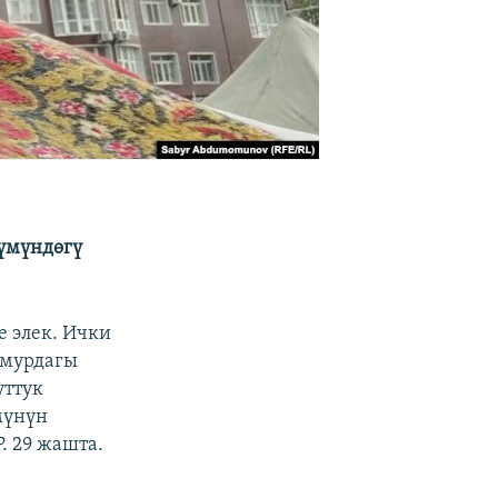
зүмүндөгү
е элек. Ички
 мурдагы
уттук
мүнүн
. 29 жашта.