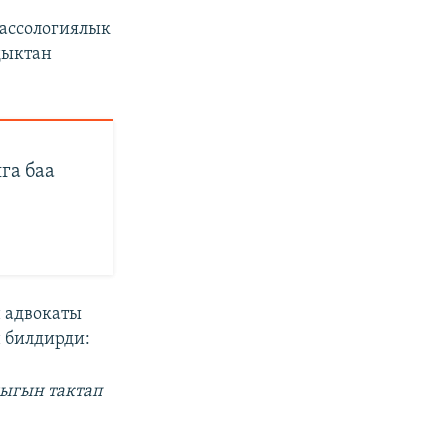
ассологиялык
дыктан
га баа
 адвокаты
 билдирди:
дыгын тактап