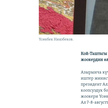
Үсөнбек Ниязбеков.
Кой-Таштагы 
жоокердин ө
Азырынча күч
иштер минис
президент Ал
коопсуздук б
жоокери Үсөн
Ал 7-8-авгус