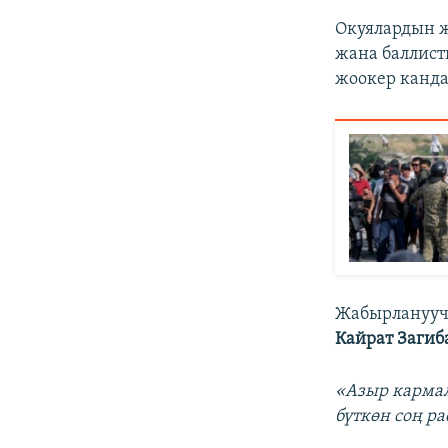
Окуялардын 
жана баллис
жоокер канда
Жабырланууч
Кайрат Загиб
«Азыр кармал
бүткөн соң р