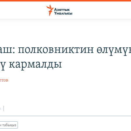
аш: полковниктин өлүмү
ү кармалды
етов
з
ан табыңыз