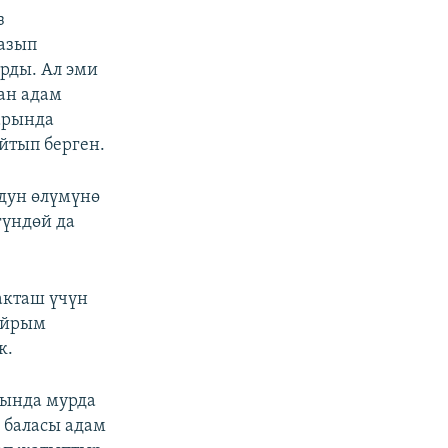
з
жазып
рды. Ал эми
ан адам
арында
йтып берген.
дун өлүмүнө
гүндөй да
акташ үчүн
айрым
к.
сында мурда
 баласы адам