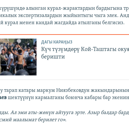
жүрүшүндө алынган курал-жарактардын бардыгына тр
тикалык экспертизалардын жыйынтыгы чыга элек. Ан
й курал менен кандай жагдайда атылганы белгисиз.
ДАГЫ КАРАҢЫЗ
Күч түзүмдөрү Кой-Таштагы окуя
беришти
у тарап катары маркум Ниязбековдун жакындарынын
аев
шектүүнүн кармалганы боюнча кабары бар экенин
ды. Ал эми аты-жөнүн айтууга эрте. Азыр балдар бар
асмий маалымат берилет го».