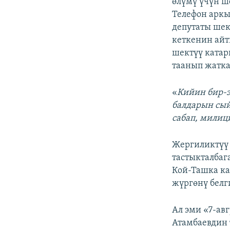
өлүмү үчүн ш
Телефон аркы
депутаты шек
кеткенин айт
шектүү катар
таанып жатка
«
Кийин бир-
балдарын сый
сабап, милиц
Жергиликтүү 
тастыкталбаг
Кой-Ташка ка
жүргөнү белг
Ал эми «7-ав
Атамбаевдин 