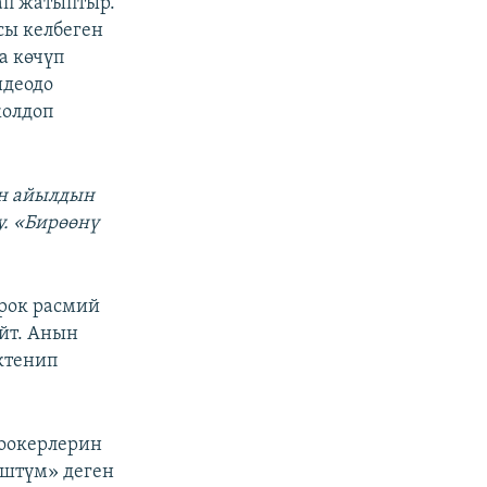
ап жатыптыр.
сы келбеген
а көчүп
идеодо
жолдоп
ин айылдын
у. «Бирөөнү
ирок расмий
йт. Анын
ктенип
жоокерлерин
өштүм» деген