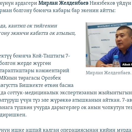
мүнүн ардагери
Мирлан Желденбаев
Ниязбеков үйдүн
рман болгону боюнча кабары бар экенин айтты:
да, кантип ок тийгенин
гону экинчи кабатта ок атылып,
ктүү боюнча Кой-Таштагы 7-
 болгон жерде жүргөн
 тарапташтары комментарий
Мирлан Желденбаев.
КМКнын төрагасы Орозбек
августта Бишкекте өткөн басма
да соттук-медициналык экспертизанын жыйынтыгын
өлтүрүш үчүн түз эле жүрөккө атышканын айткан. 7-ав
анага түшкөн учурда дарыгерлер ок анын чопкутун т
лдиришкен.
үнүн ишке ашпай калган операциясынан кийин мурда