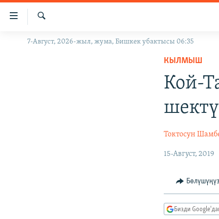
Линктер
Мазмунга
өтүңүз
Издөө
7-Август, 2026-жыл, жума, Бишкек убактысы 06:35
ЖАҢЫЛЫКТАР
Навигацияга
өтүңүз
КЫЛМЫШ
КЫРГЫЗСТАН
Издөөгө
Кой-Т
ДҮЙНӨ
КЫРГЫЗСТАН
салыңыз
УКРАИНА
САЯСАТ
ДҮЙНӨ
шектү
АТАЙЫН ИЛИКТӨӨ
ЭКОНОМИКА
БОРБОР АЗИЯ
ТВ ПРОГРАММАЛАР
МАДАНИЯТ
Токтосун Шамб
ПОДКАСТ
БҮГҮН АЗАТТЫКТА
15-Август, 2019
ӨЗГӨЧӨ ПИКИР
ЭКСПЕРТТЕР ТАЛДАЙТ
Бөлүшүңү
БИЗ ЖАНА ДҮЙНӨ
ДАНИСТЕ
Бизди Google'д