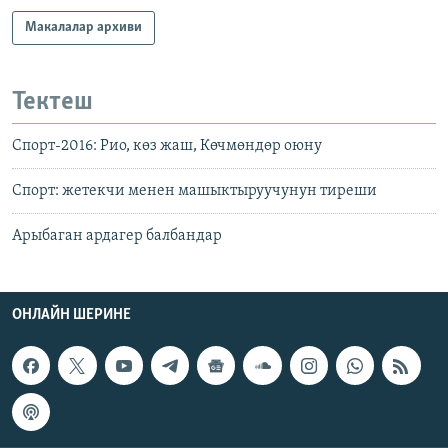
Макалалар архиви
Тектеш
Спорт-2016: Рио, көз жаш, Көчмөндөр оюну
Спорт: жетекчи менен машыктыруучунун тиреши
Арыбаган ардагер балбандар
ОНЛАЙН ШЕРИНЕ