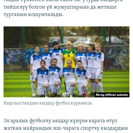
тийшелүү болгон үй жумуштарына да жетише
турганын кошумчалады.
Кыргызстандын кыздар футбол курамасы.
Эл аралык футболчу аялдар күнүнө карата өтүп
жаткан майрамдык иш-чарага спортчу кыздардын