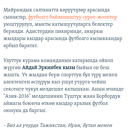
Майрамдык салтанатта көрүүчүлөр арасында
сынактар,
футболго байланыштуу суроо-жооптор
уюштурулуп, мыкты катышуучуларга белектер
берилди. Адистердин пикиринде, акыркы
жылдары кыздар арасында футболго кызыккандар
арбып баратат.
Улуттук курама команданын катарында ойноп
жүргөн
Айдай Эркинбек кызы
быйыл он беш
жашта. Үч жылдан бери спорттун бул түрү менен
алектенген өспүрүм кыз ушул учурга чейин
сексенге чукул мелдешке катышкан. Анын ичинде
"Азия-2016" мелдешинин Түштүк жана Борбордук
аймагы боюнча өткөн кыздар аралык футбол
оюнуна да барган:
- Биз ал учурда Тажикстан, Иран, Бутан менен