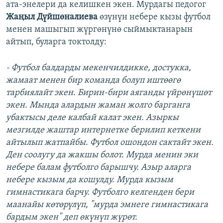
ата-энелери да келишкен экен. Мурдагы педогог
Жаңыл Дүйшөналиева
өзүнүн небере кызы футбол
менен машыгып жүргөнүнө сыймыктанарын
айтып, буларга токтолду:
- Футбол балдарды мекенчилдикке, достукка,
жамаат менен бир команда болуп иштөөгө
тарбиялайт экен. Бирин-бири аяганды үйрөнүшөт
экен. Мында алардын жаман жолго барганга
убактысы деле калбай калат экен. Азыркы
мезгилде жаштар интернетке берилип кеткени
айтылып жатпайбы. Футбол ошондон сактайт экен.
Ден соолугу да жакшы болот. Мурда менин эки
небере балам футболго барышчу. Азыр аларга
небере кызым да кошулду. Мурда кызым
гимнастикага барчу. Футболго келгенден бери
маанайы көтөрүлүп, "мурда эмнеге гимнастикага
бардым экен" деп өкүнүп жүрөт.