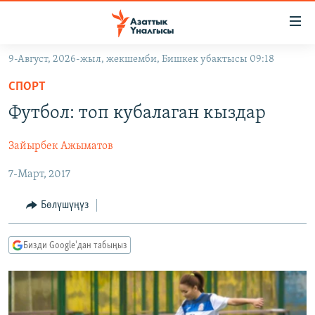
Линктер
Мазмунга
өтүңүз
9-Август, 2026-жыл, жекшемби, Бишкек убактысы 09:18
Навигацияга
ЖАҢЫЛЫКТАР
өтүңүз
СПОРТ
КЫРГЫЗСТАН
Издөөгө
Футбол: топ кубалаган кыздар
салыңыз
ДҮЙНӨ
КЫРГЫЗСТАН
Зайырбек Ажыматов
УКРАИНА
САЯСАТ
ДҮЙНӨ
7-Март, 2017
АТАЙЫН ИЛИКТӨӨ
ЭКОНОМИКА
БОРБОР АЗИЯ
ТВ ПРОГРАММАЛАР
МАДАНИЯТ
Бөлүшүңүз
ПОДКАСТ
БҮГҮН АЗАТТЫКТА
Бизди Google'дан табыңыз
ӨЗГӨЧӨ ПИКИР
ЭКСПЕРТТЕР ТАЛДАЙТ
БИЗ ЖАНА ДҮЙНӨ
Русский
ДАНИСТЕ