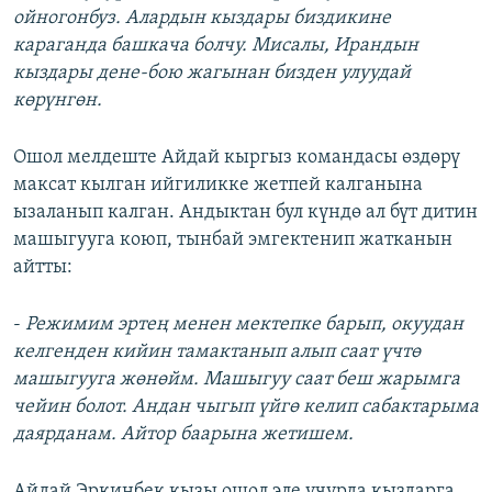
ойногонбуз. Алардын кыздары биздикине
караганда башкача болчу. Мисалы, Ирандын
кыздары дене-бою жагынан бизден улуудай
көрүнгөн.
Ошол мелдеште Айдай кыргыз командасы өздөрү
максат кылган ийгиликке жетпей калганына
ызаланып калган. Андыктан бул күндө ал бүт дитин
машыгууга коюп, тынбай эмгектенип жатканын
айтты:
-
Режимим эртең менен мектепке барып, окуудан
келгенден кийин тамактанып алып саат үчтө
машыгууга жөнөйм. Машыгуу саат беш жарымга
чейин болот. Андан чыгып үйгө келип сабактарыма
даярданам. Айтор баарына жетишем.
Айдай Эркинбек кызы ошол эле учурда кыздарга