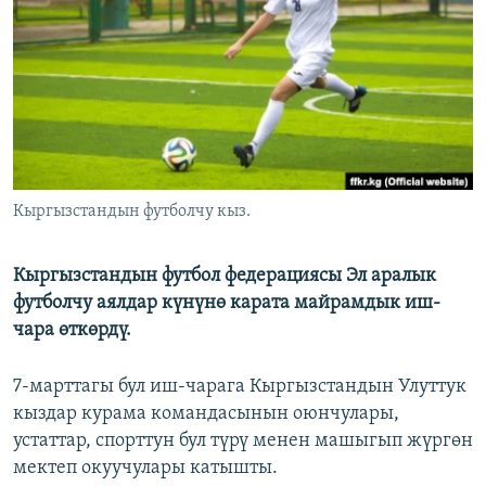
ОНЛАЙН ШЕРИНЕ
ЭЖЕ-СИҢДИЛЕР
АЗАТТЫК+
ЫҢГАЙСЫЗ СУРООЛОР
ЭЕ/АРнун бардык сайттары
Кыргызстандын футболчу кыз.
Кыргызстандын футбол федерациясы Эл аралык
футболчу аялдар күнүнө карата майрамдык иш-
чара өткөрдү.
7-марттагы бул иш-чарага Кыргызстандын Улуттук
кыздар курама командасынын оюнчулары,
устаттар, спорттун бул түрү менен машыгып жүргөн
мектеп окуучулары катышты.