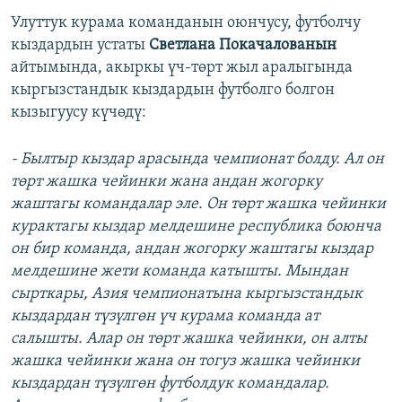
Улуттук курама команданын оюнчусу, футболчу
кыздардын устаты
Светлана Покачалованын
айтымында, акыркы үч-төрт жыл аралыгында
кыргызстандык кыздардын футболго болгон
кызыгуусу күчөдү:
- Былтыр кыздар арасында чемпионат болду. Ал он
төрт жашка чейинки жана андан жогорку
жаштагы командалар эле. Он төрт жашка чейинки
курактагы кыздар мелдешине республика боюнча
он бир команда, андан жогорку жаштагы кыздар
мелдешине жети команда катышты. Мындан
сырткары, Азия чемпионатына кыргызстандык
кыздардан түзүлгөн үч курама команда ат
салышты. Алар он төрт жашка чейинки, он алты
жашка чейинки жана он тогуз жашка чейинки
кыздардан түзүлгөн футболдук командалар.