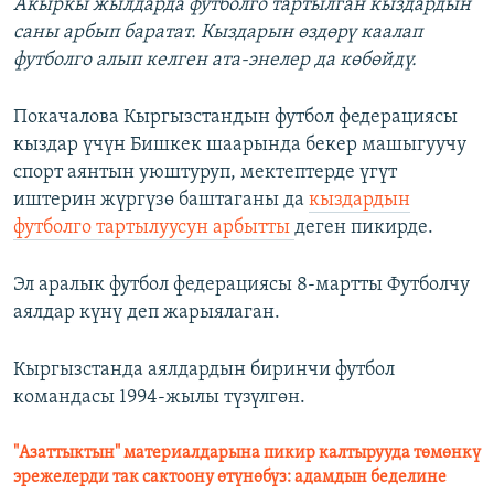
Акыркы жылдарда футболго тартылган кыздардын
саны арбып баратат. Кыздарын өздөрү каалап
футболго алып келген ата-энелер да көбөйдү.
Покачалова Кыргызстандын футбол федерациясы
кыздар үчүн Бишкек шаарында бекер машыгуучу
спорт аянтын уюштуруп, мектептерде үгүт
иштерин жүргүзө баштаганы да
кыздардын
футболго тартылуусун арбытты
деген пикирде.
Эл аралык футбол федерациясы 8-мартты Футболчу
аялдар күнү деп жарыялаган.
Кыргызстанда аялдардын биринчи футбол
командасы 1994-жылы түзүлгөн.
"Азаттыктын" материалдарына пикир калтырууда төмөнкү
эрежелерди так сактоону өтүнөбүз: адамдын беделине