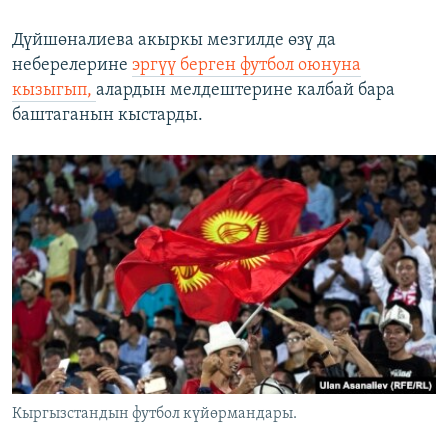
Дүйшөналиева акыркы мезгилде өзү да
неберелерине
эргүү берген футбол оюнуна
кызыгып,
алардын мелдештерине калбай бара
баштаганын кыстарды.
Кыргызстандын футбол күйөрмандары.