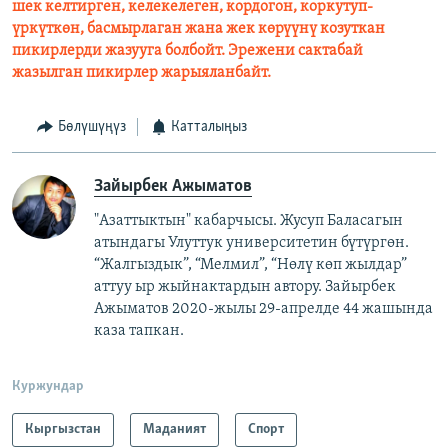
шек келтирген, келекелеген, кордогон, коркутуп-
үркүткөн, басмырлаган жана жек көрүүнү козуткан
пикирлерди жазууга болбойт. Эрежени сактабай
жазылган пикирлер жарыяланбайт.
Бөлүшүңүз
Катталыңыз
Зайырбек Ажыматов
"Азаттыктын" кабарчысы. Жусуп Баласагын
атындагы Улуттук университетин бүтүргөн.
“Жалгыздык”, “Мелмил”, “Нөлү көп жылдар”
аттуу ыр жыйнактардын автору. Зайырбек
Ажыматов 2020-жылы 29-апрелде 44 жашында
каза тапкан.
Куржундар
Кыргызстан
Маданият
Спорт