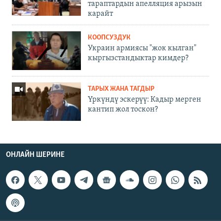
тараптардын апелляция арызын
карайт
КООПСУЗДУК
Украин армиясы "жок кылган"
кыргызстандыктар кимдер?
ТАРЫХ ЖАНА ТАГДЫР
Үркүндү эскерүү: Кадыр мерген
кантип жол тоскон?
ОНЛАЙН ШЕРИНЕ