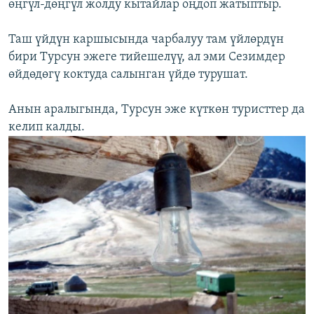
өңгүл-дөңгүл жолду кытайлар оңдоп жатыптыр.
Таш үйдүн каршысында чарбалуу там үйлөрдүн
бири Турсун эжеге тийешелүү, ал эми Сезимдер
өйдөдөгү коктуда салынган үйдө турушат.
Анын аралыгында, Турсун эже күткөн туристтер да
келип калды.