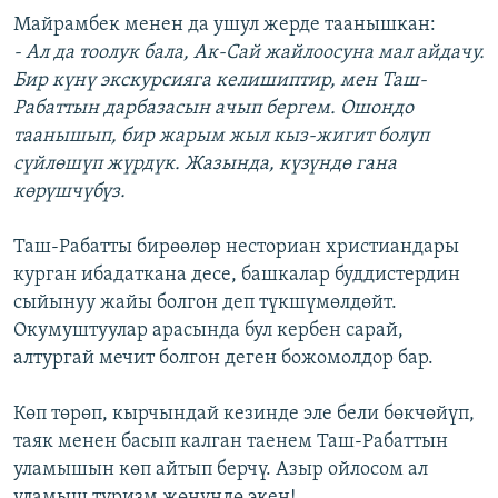
Майрамбек менен да ушул жерде таанышкан:
- Ал да тоолук бала, Ак-Сай жайлоосуна мал айдачу.
Бир күнү экскурсияга келишиптир, мен Таш-
Рабаттын дарбазасын ачып бергем. Ошондо
таанышып, бир жарым жыл кыз-жигит болуп
сүйлөшүп жүрдүк. Жазында, күзүндө гана
көрүшчүбүз.
Таш-Рабатты бирөөлөр несториан христиандары
курган ибадаткана десе, башкалар буддистердин
сыйынуу жайы болгон деп түкшүмөлдөйт.
Окумуштуулар арасында бул кербен сарай,
алтургай мечит болгон деген божомолдор бар.
Көп төрөп, кырчындай кезинде эле бели бөкчөйүп,
таяк менен басып калган таенем Таш-Рабаттын
уламышын көп айтып берчү. Азыр ойлосом ал
уламыш туризм жөнүндө экен!