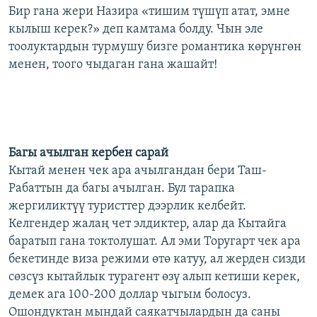
Бир гана жери Назира «тишим түшүп атат, эмне
кылыш керек?» деп камтама болду. Чын эле
тоолуктардын турмушу бизге романтика көрүнгөн
менен, тоого чыдаган гана жашайт!
Багы ачылган кербен сарай
Кытай менен чек ара ачылгандан бери Таш-
Рабаттын да багы ачылган. Бул тарапка
жергиликтүү туристтер дээрлик келбейт.
Келгендер жалаң чет элдиктер, алар да Кытайга
баратып гана токтолушат. Ал эми Торугарт чек ара
бекетинде виза режими өтө катуу, ал жерден сизди
сөзсүз кытайлык турагент өзү алып кетиши керек,
демек ага 100-200 доллар чыгым болосуз.
Ошондуктан мындай саякатчылардын да саны