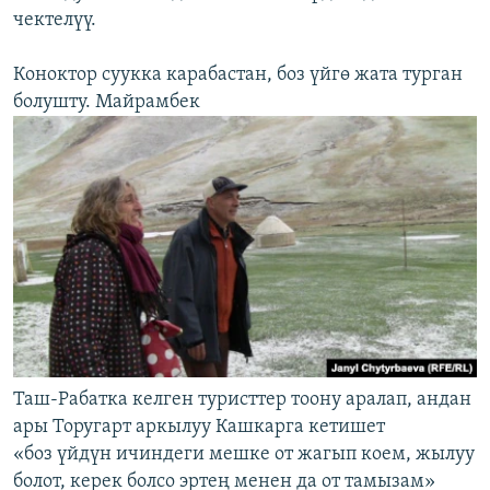
чектелүү.
Коноктор суукка карабастан, боз үйгө жата турган
болушту. Майрамбек
Таш-Рабатка келген туристтер тоону аралап, андан
ары Торугарт аркылуу Кашкарга кетишет
«боз үйдүн ичиндеги мешке от жагып коем, жылуу
болот, керек болсо эртең менен да от тамызам»