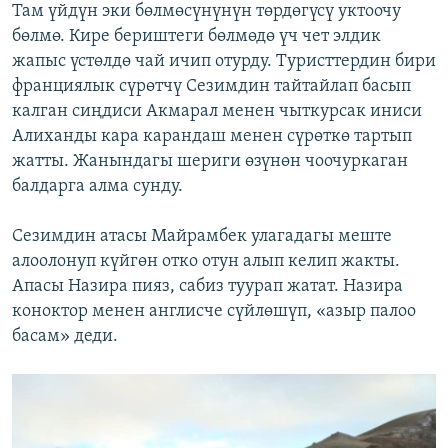
Там үйдүн эки бөлмөсүнүнүн төрдөгүсү уктоочу
бөлмө. Кире бериштеги бөлмөдө үч чет элдик
жапыс үстөлдө чай ичип отурду. Туристтердин бири
франциялык сүрөтчү Сезимдин тайтайлап басып
калган сиңдиси Акмарал менен чыткурсак иниси
Алиханды кара карандаш менен сүрөткө тартып
жатты. Жанындагы шериги өзүнөн чоочуркаган
балдарга алма сунду.
Сезимдин атасы Майрамбек улагадагы меште
алоолонуп күйгөн отко отун алып келип жакты.
Апасы Назира пияз, сабиз туурап жатат. Назира
коноктор менен англисче сүйлөшүп, «азыр палоо
басам» деди.