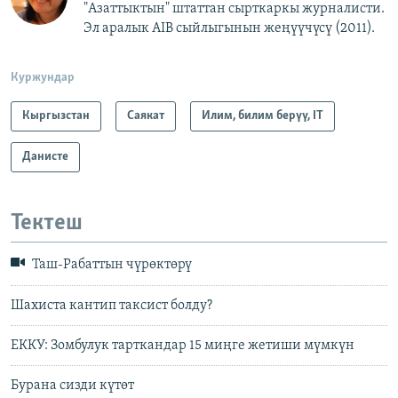
"Азаттыктын" штаттан сырткаркы журналисти.
Эл аралык AIB сыйлыгынын жеңүүчүсү (2011).
Куржундар
Кыргызстан
Саякат
Илим, билим берүү, IT
Данисте
Тектеш
Таш-Рабаттын чүрөктөрү
Шахиста кантип таксист болду?
ЕККУ: Зомбулук тарткандар 15 миңге жетиши мүмкүн
Бурана сизди күтөт