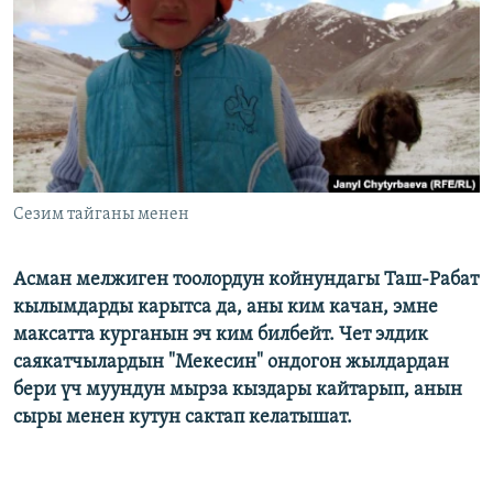
ОНЛАЙН ШЕРИНЕ
ЭЖЕ-СИҢДИЛЕР
АЗАТТЫК+
ЫҢГАЙСЫЗ СУРООЛОР
ЭЕ/АРнун бардык сайттары
Сезим тайганы менен
Асман мелжиген тоолордун койнундагы Таш-Рабат
кылымдарды карытса да, аны ким качан, эмне
максатта курганын эч ким билбейт. Чет элдик
саякатчылардын "Мекесин" ондогон жылдардан
бери үч муундун мырза кыздары кайтарып, анын
сыры менен кутун сактап келатышат.