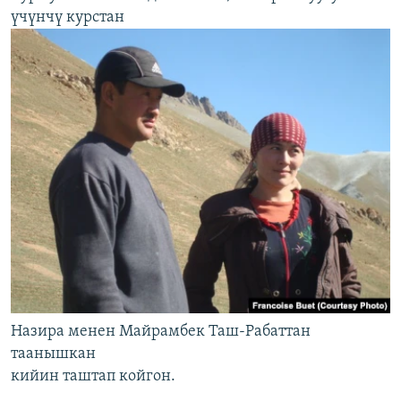
үчүнчү курстан
Назира менен Майрамбек Таш-Рабаттан
таанышкан
кийин таштап койгон.