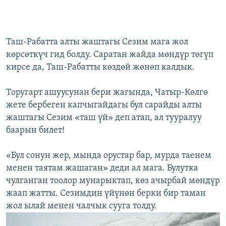
Таш-Рабатта алты жаштагы Сезим мага жол
көрсөткүч гид болду. Саратан жайда мөндүр төгүп
кирсе да, Таш-Рабатты көздөй жөнөп калдык.
Торугарт ашуусунан бери жагында, Чатыр-Көлгө
жете бербеген капчыгайдагы бул сарайды алты
жаштагы Сезим «таш үй» деп атап, ал тууралуу
баарын билет!
«Бул сонун жер, мында орустар бар, мурда таенем
менен таятам жашаган» деди ал мага. Булутка
чулганган тоолор мунарыктап, көз ачырбай мөндүр
жаап жатты. Сезимдин үйүнөн берки бир таман
жол ылай менен чалчык сууга толду.