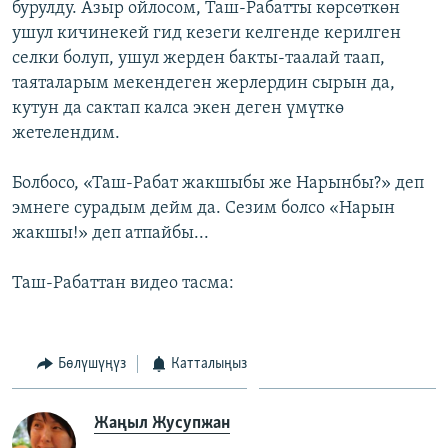
бурулду. Азыр ойлосом, Таш-Рабатты көрсөткөн
ушул кичинекей гид кезеги келгенде керилген
селки болуп, ушул жерден бакты-таалай таап,
таяталарым мекендеген жерлердин сырын да,
кутун да сактап калса экен деген үмүткө
жетелендим.
Болбосо, «Таш-Рабат жакшыбы же Нарынбы?» деп
эмнеге сурадым дейм да. Сезим болсо «Нарын
жакшы!» деп атпайбы...
Таш-Рабаттан видео тасма:
Бөлүшүңүз
Катталыңыз
Жаңыл Жусупжан