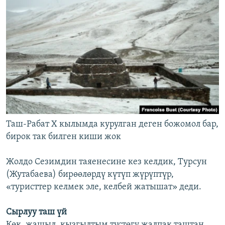
Таш-Рабат X кылымда курулган деген божомол бар,
бирок так билген киши жок
Жолдо Сезимдин таяенесине кез келдик, Турсун
(Жутабаева) бирөөлөрдү күтүп жүрүптүр,
«туристтер келмек эле, келбей жатышат» деди.
Сырлуу таш үй
Көк, жашыл, кызгылтым түстөгү жалпак таштан