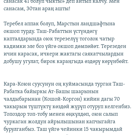
санасак 41 болуп чыкты» деп айтып калчу. Мен
санасам, 30тан араң ашты!
Теребел аппак болуп, Марстын ландшафтына
окшоп турду. Таш-Рабаттын үстүндөгү
капталдарында оюк терезелүү тоголок чатыр
кадимки эле боз үйгө окшоп дөмпөйөт. Терезеден
ичин карасак, ичкери жактагы саякатчылардын
добушу угулат, бирок караңгыда өздөрү көрүнбөйт.
Кара-Коюн суусунун оң куймасында турган Таш-
Рабатка байыркы Ат-Башы шаарынын
чалдыбарынан (Кошой-Коргон) кийин дагы 70
чакырым түштүктү көздөй жүрүп отуруп келгенбиз.
Топоздор топ-тобу менен өңкүлдөп, оюн салып
чуркаган жолдун айрылышынан капчыгайга
бурулганбыз. Таш үйгө чейинки 15 чакырымдай