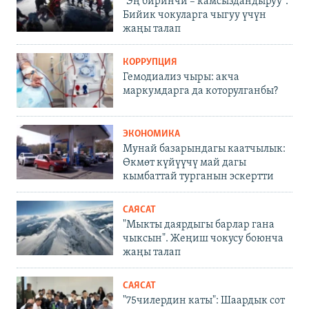
"Эң биринчи – камсыздандыруу".
Бийик чокуларга чыгуу үчүн
жаңы талап
КОРРУПЦИЯ
Гемодиализ чыры: акча
маркумдарга да которулганбы?
ЭКОНОМИКА
Мунай базарындагы каатчылык:
Өкмөт күйүүчү май дагы
кымбаттай турганын эскертти
САЯСАТ
"Мыкты даярдыгы барлар гана
чыксын". Жеңиш чокусу боюнча
жаңы талап
САЯСАТ
"75чилердин каты": Шаардык сот