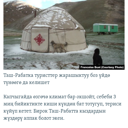
Таш-Рабатка туристтер жарашыктуу боз үйдө
түнөөгө да келишет
Капчыгайда өзгөчө климат бар окшойт, себеби 3
миң бийиктикте киши күндөн бат тотугуп, териси
күйүп кетет. Бирок Таш-Рабатта кыздардын
жүздөрү аппак болот экен.