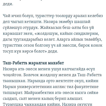
деди.
Чай ичип болуп, туристтер тоолорду аралап келебиз
деп чыгып кетишти. Назира экөөбүз шашпай
сүйлөшүп отурдук. Жайкысын беш-алты боз үй
кармашат экен, «жолдошум, кайын сиңдилерим,
дагы туугандарыбыз келет. Аларга айлык төлөйбүз,
туристтик сезон болгону үч ай эмеспи, бирок конок
тосуп күн көрсө болот» деди.
Таш-Рабатта жаралган махабат
Назира ата-энеси менен ушул капчыгайда өсүп
чоңойгон. Болочок жолдошу менен да Таш-Рабатта
таанышкан. Нарында орто мектепте окуп, кийин
Нарын университетинин англис тил факултетине
тапшырат. Майрамбектин ата-энеси кызга сөйкө
салдып, салт менен калың берип алышат.
Турмушка чыккандан кийин, Назира окуусун