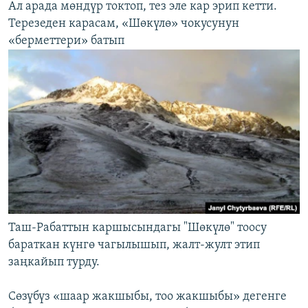
Ал арада мөндүр токтоп, тез эле кар эрип кетти.
Терезеден карасам, «Шөкүлө» чокусунун
«берметтери» батып
Таш-Рабаттын каршысындагы "Шөкүлө" тоосу
бараткан күнгө чагылышып, жалт-жулт этип
заңкайып турду.
Сөзүбүз «шаар жакшыбы, тоо жакшыбы» дегенге