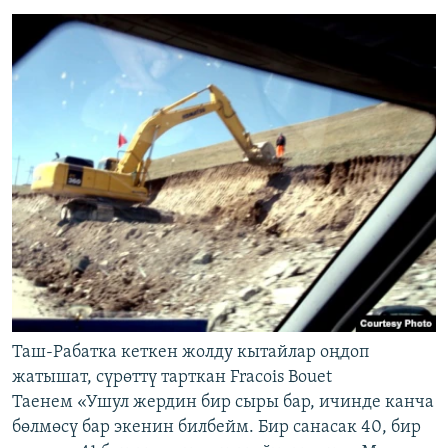
Таш-Рабатка кеткен жолду кытайлар оңдоп
жатышат, сүрөттү тарткан Fracois Bouet
Таенем «Ушул жердин бир сыры бар, ичинде канча
бөлмөсү бар экенин билбейм. Бир санасак 40, бир