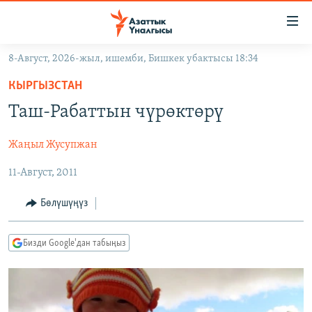
Линктер
Мазмунга
өтүңүз
8-Август, 2026-жыл, ишемби, Бишкек убактысы 18:34
Навигацияга
ЖАҢЫЛЫКТАР
өтүңүз
КЫРГЫЗСТАН
КЫРГЫЗСТАН
Издөөгө
Таш-Рабаттын чүрөктөрү
салыңыз
ДҮЙНӨ
КЫРГЫЗСТАН
Жаңыл Жусупжан
УКРАИНА
САЯСАТ
ДҮЙНӨ
11-Август, 2011
АТАЙЫН ИЛИКТӨӨ
ЭКОНОМИКА
БОРБОР АЗИЯ
ТВ ПРОГРАММАЛАР
МАДАНИЯТ
Бөлүшүңүз
ПОДКАСТ
БҮГҮН АЗАТТЫКТА
Бизди Google'дан табыңыз
ӨЗГӨЧӨ ПИКИР
ЭКСПЕРТТЕР ТАЛДАЙТ
БИЗ ЖАНА ДҮЙНӨ
Русский
ДАНИСТЕ