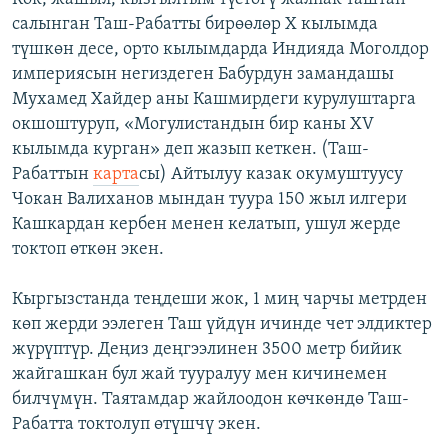
салынган Таш-Рабатты бирөөлөр X кылымда
түшкөн десе, орто кылымдарда Индияда Моголдор
империясын негиздеген Бабурдун замандашы
Мухамед Хайдер аны Кашмирдеги курулуштарга
окшоштуруп, «Могулистандын бир каны XV
кылымда курган» деп жазып кеткен. (Таш-
Рабаттын
карта
сы) Айтылуу казак окумуштуусу
Чокан Валиханов мындан туура 150 жыл илгери
Кашкардан кербен менен келатып, ушул жерде
токтоп өткөн экен.
Кыргызстанда теңдеши жок, 1 миң чарчы метрден
көп жерди ээлеген Таш үйдүн ичинде чет элдиктер
жүрүптүр. Деңиз деңгээлинен 3500 метр бийик
жайгашкан бул жай тууралуу мен кичинемен
билчүмүн. Таятамдар жайлоодон көчкөндө Таш-
Рабатта токтолуп өтүшчү экен.