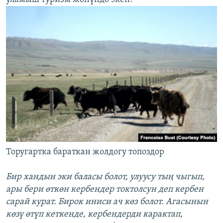
Торугартка бараткан жолдогу топоздор
Бир хандын эки баласы болот, улуусу тың чыгып,
ары бери өткөн
к
ербендер токтолсун деп кербен
сарай курат. Бирок иниси ач көз болот. Агасынын
көзү өтүп кеткенде, кербендерди карактап,