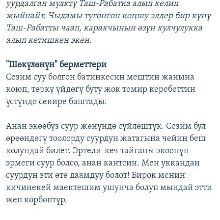
уурдалган мүлктү Таш-Рабатка алып келип
жыйнайт. Чыдамы түгөнгөн коңшу элдер бир күнү
Таш-Рабатты чаап, каракчынын өзүн кулчулукка
алып кетишкен экен.
"Шөкүлөнүн" берметтери
Сезим суу болгон батинкесин мештин жанына
коюп, төркү үйдөгү буту жок темир керебеттин
үстүндө секире баштады.
Анан экөөбүз суур жөнүндө сүйлөштүк. Сезим бул
өрөөндөгү тоолорду суурдун жатагына чейин беш
колундай билет. Эртели-кеч тайганы экөөнүн
эрмеги суур болсо, анан кантсин. Мен уккандан
суурдун эти өтө даамдуу болот! Бирок менин
кичинекей маектешим ушунча болуп мындай этти
жеп көрбөптүр.