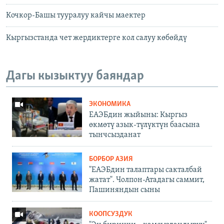
Кочкор-Башы тууралуу кайчы маектер
Кыргызстанда чет жердиктерге кол салуу көбөйдү
Дагы кызыктуу баяндар
ЭКОНОМИКА
ЕАЭБдин жыйыны: Кыргыз
өкмөтү азык-түлүктүн баасына
тынчсызданат
БОРБОР АЗИЯ
"ЕАЭБдин талаптары сакталбай
жатат". Чолпон-Атадагы саммит,
Пашиняндын сыны
КООПСУЗДУК