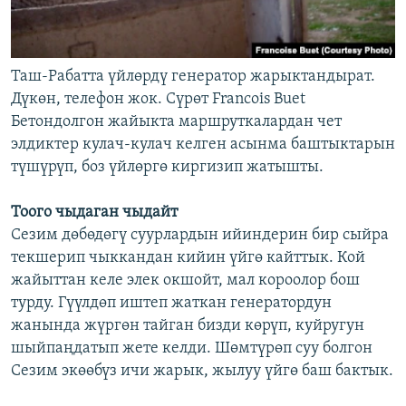
Таш-Рабатта үйлөрдү генератор жарыктандырат.
Дүкөн, телефон жок. Сүрөт Francois Buet
Бетондолгон жайыкта маршруткалардан чет
элдиктер кулач-кулач келген асынма баштыктарын
түшүрүп, боз үйлөргө киргизип жатышты.
Тоого чыдаган чыдайт
Сезим дөбөдөгү суурлардын ийиндерин бир сыйра
текшерип чыккандан кийин үйгө кайттык. Кой
жайыттан келе элек окшойт, мал короолор бош
турду. Гүүлдөп иштеп жаткан генератордун
жанында жүргөн тайган бизди көрүп, куйругун
шыйпаңдатып жете келди. Шөмтүрөп суу болгон
Сезим экөөбүз ичи жарык, жылуу үйгө баш бактык.