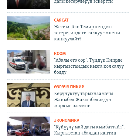
дагы көтөрүлөрүн эскертти
САЯСАТ
Жетим-Тоо: Темир кендин
тегерегиндеги талкуу эмнени
каңкуулайт?
КООМ
"Абалы өтө оор". Түндүк Кипрде
кыргызстандык кызга кол салуу
болду
ӨЗГӨЧӨ ПИКИР
Көрүнүктүү тарыхнаамачы
Жаныбек Жакыпбековдун
жаркын элесине
ЭКОНОМИКА
"Күйүүчү май дагы кымбаттайт".
Кыргызстан абалдан кантип