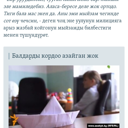
эле мамиледебиз. Аласа-бересе деле жок ортодо.
Тиги бала мас экен да. Аны эми мыйзам чегинде
сот өзү чечсин,
- деген чоң эне уулунун милицияга
арыз жазбай койгонун мыйзамды билбестиги
менен түшүндүрөт.
Балдарды кордоо азайган жок