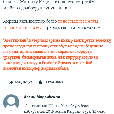
боюнча Жогорку Кеңештин депутаттар тобу
мыйзам долбоорун сунушташкан.
Айрым активисттер болсо
педофилдерге өлүм
жазасын киргизүү
зарылдыгын айтып келишет.
"Азаттыктын" материалдарына пикир калтырууда төмөнкү
эрежелерди так сактоону өтүнөбүз: адамдын беделине
шек келтирген, келекелеген, кордогон, коркутуп-
үркүткөн, басмырлаган жана жек көрүүнү козуткан
пикирлерди жазууга болбойт. Эрежени сактабай
жазылган пикирлер жарыяланбайт.
Бөлүшүңүз
Катталыңыз
Асеин Маданбеков
"Азаттыктын" Ысык-Көл облусу боюнча
кабарчысы. 2015-жылы Кыргыз-түрк "Манас"