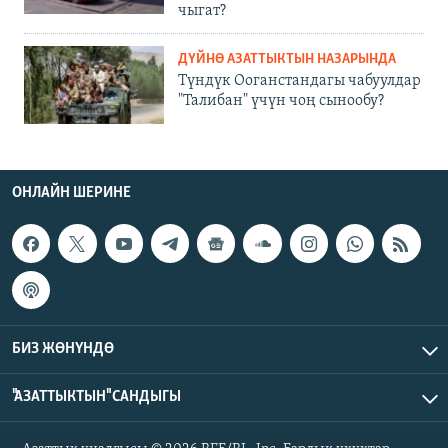
чыгат?
ДҮЙНӨ АЗАТТЫКТЫН НАЗАРЫНДА
Түндүк Ооганстандагы чабуулдар
"Талибан" үчүн чоң сынообу?
ОНЛАЙН ШЕРИНЕ
БИЗ ЖӨНҮНДӨ
"АЗАТТЫКТЫН" САНДЫГЫ