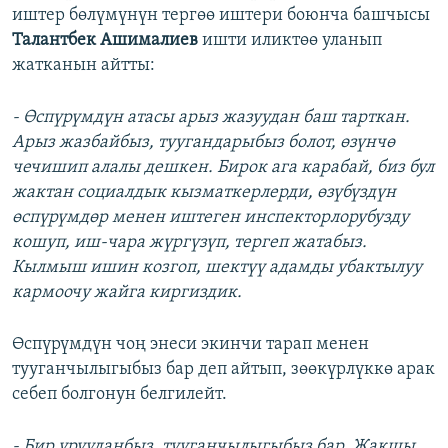
иштер бөлүмүнүн тергөө иштери боюнча башчысы
Талантбек Ашималиев
ишти иликтөө уланып
жатканын айтты:
- Өспүрүмдүн атасы арыз жазуудан баш тарткан.
Арыз жазбайбыз, туугандарыбыз болот, өзүнчө
чечишип алалы дешкен. Бирок ага карабай, биз бул
жактан социалдык кызматкерлерди, өзүбүздүн
өспүрүмдөр менен иштеген инспекторлорубузду
кошуп, иш-чара жүргүзүп, тергеп жатабыз.
Кылмыш ишин козгоп, шектүү адамды убактылуу
кармоочу жайга киргиздик.
Өспүрүмдүн чоң энеси экинчи тарап менен
тууганчылыгыбыз бар деп айтып, зөөкүрлүккө арак
себеп болгонун белгилейт.
- Бир урууданбыз, тууганчылыгыбыз бар. Жакшы