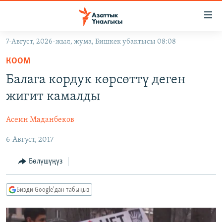
Линктер
Мазмунга
өтүңүз
7-Август, 2026-жыл, жума, Бишкек убактысы 08:08
Навигацияга
ЖАҢЫЛЫКТАР
өтүңүз
КООМ
КЫРГЫЗСТАН
Издөөгө
Балага кордук көрсөттү деген
салыңыз
ДҮЙНӨ
КЫРГЫЗСТАН
жигит камалды
УКРАИНА
САЯСАТ
ДҮЙНӨ
Асеин Маданбеков
АТАЙЫН ИЛИКТӨӨ
ЭКОНОМИКА
БОРБОР АЗИЯ
6-Август, 2017
ТВ ПРОГРАММАЛАР
МАДАНИЯТ
ПОДКАСТ
БҮГҮН АЗАТТЫКТА
Бөлүшүңүз
ӨЗГӨЧӨ ПИКИР
ЭКСПЕРТТЕР ТАЛДАЙТ
Бизди Google'дан табыңыз
БИЗ ЖАНА ДҮЙНӨ
Русский
ДАНИСТЕ