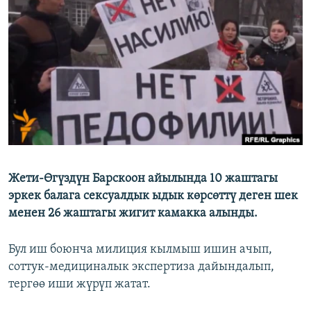
ОНЛАЙН ШЕРИНЕ
ЭЖЕ-СИҢДИЛЕР
АЗАТТЫК+
ЫҢГАЙСЫЗ СУРООЛОР
ЭЕ/АРнун бардык сайттары
Жети-Өгүздүн Барскоон айылында 10 жаштагы
эркек балага сексуалдык ыдык көрсөттү деген шек
менен 26 жаштагы жигит камакка алынды.
Бул иш боюнча милиция кылмыш ишин ачып,
соттук-медициналык экспертиза дайындалып,
тергөө иши жүрүп жатат.