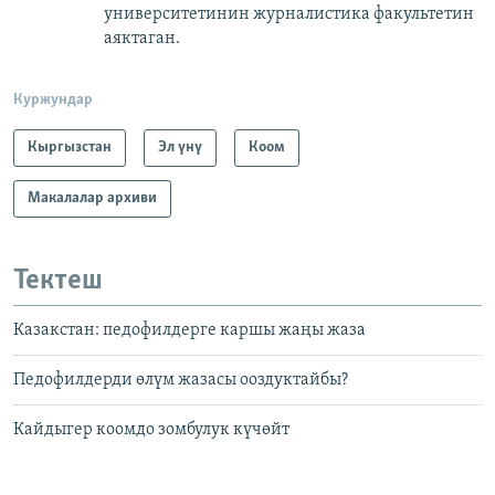
университетинин журналистика факультетин
аяктаган.
Куржундар
Кыргызстан
Эл үнү
Коом
Макалалар архиви
Тектеш
Казакстан: педофилдерге каршы жаңы жаза
Педофилдерди өлүм жазасы ооздуктайбы?
Кайдыгер коомдо зомбулук күчөйт