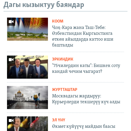
Дагы кызыктуу баяндар
КООМ
Чоң-Кара жана Таш-Төбө:
Өзбекстандан Кыргызстанга
өткөн айылдарда каттоо иши
башталды
ЭРКИНДИК
"75чилердин каты": Бишкек соту
кандай чечим чыгарат?
ЖУРТТАШТАР
Москвадагы жардыруу:
Курьерлерди текшерүү күч алды
ЭЛ ҮНҮ
Өкмөт күйүүчү майдын баасы