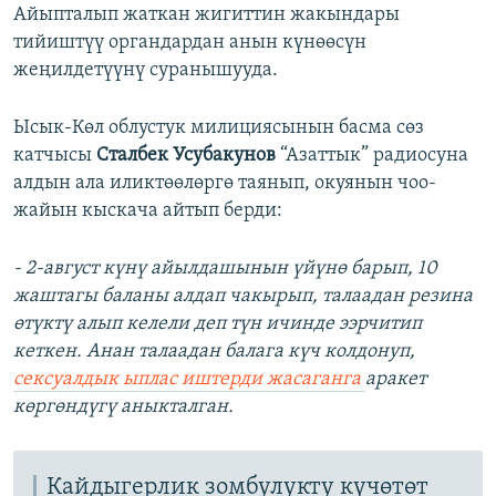
Айыпталып жаткан жигиттин жакындары
тийиштүү органдардан анын күнөөсүн
жеңилдетүүнү суранышууда.
Ысык-Көл облустук милициясынын басма сөз
катчысы
Сталбек Усубакунов
“Азаттык” радиосуна
алдын ала иликтөөлөргө таянып, окуянын чоо-
жайын кыскача айтып берди:
- 2-август күнү айылдашынын үйүнө барып, 10
жаштагы баланы алдап чакырып, талаадан резина
өтүктү алып келели деп түн ичинде ээрчитип
кеткен. Анан талаадан балага күч колдонуп,
сексуалдык ыплас иштерди жасаганга
аракет
көргөндүгү аныкталган.
Кайдыгерлик зомбулукту күчөтөт