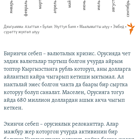
Биринчи себеп – валюталык кризис. Орусияда чет
элдик валюталар тартыш болгон учурда айрым
топтор Кыргызстанга рубль которуп, аны долларга
айлантып кайра чыгарып кетиши ыктымал. Ал
накталай эмес болгон чакта да баары бир сыртка
которуу болуп саналат. Маселен, Орусияга тогуз
айда 680 миллион доллардан ашык акча чыгып
кеткен.
Экинчи себеп – орусиялык релоканттар. Алар
мажбур жер которгон учурда активинин бир