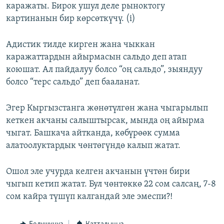
каражаты. Бирок ушул деле рыноктогу
картинанын бир көрсөткүчү. (i)
Адистик тилде кирген жана чыккан
каражаттардын айырмасын сальдо деп атап
коюшат. Ал пайдалуу болсо “оң сальдо”, зыяндуу
болсо “терс сальдо” деп бааланат.
Эгер Кыргызстанга жөнөтүлгөн жана чыгарылып
кеткен акчаны салыштырсак, мында оң айырма
чыгат. Башкача айтканда, көбүрөөк сумма
алатоолуктардык чөнтөгүндө калып жатат.
Ошол эле учурда келген акчанын үчтөн бири
чыгып кетип жатат. Бул чөнтөккө 22 сом салсаң, 7-8
сом кайра түшүп калгандай эле эмеспи?!