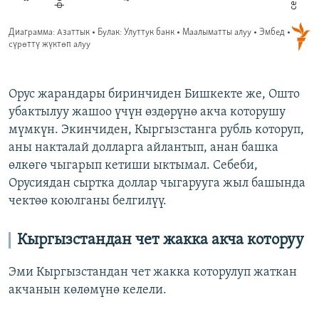
Орус жарандары биринчиден Бишкекте же, Ошто
убактылуу жашоо үчүн өздөрүнө акча которушу
мүмкүн. Экинчиден, Кыргызстанга рубль которуп,
аны накталай долларга айлантып, анан башка
өлкөгө чыгарып кетиши ыктымал. Себеби,
Орусиядан сыртка доллар чыгарууга жыл башында
чектөө коюлганы белгилүү.
Кыргызстандан чет жакка акча которуу
Эми Кыргызстандан чет жакка которулуп жаткан
акчанын көлөмүнө келели.