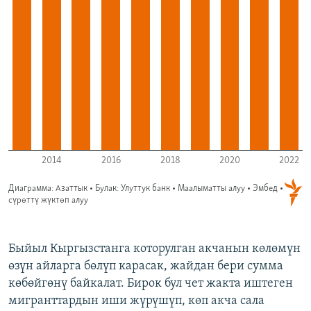
Быйыл Кыргызстанга которулган акчанын көлөмүн
өзүн айларга бөлүп карасак, жайдан бери сумма
көбөйгөнү байкалат. Бирок бул чет жакта иштеген
мигранттардын иши жүрүшүп, көп акча сала