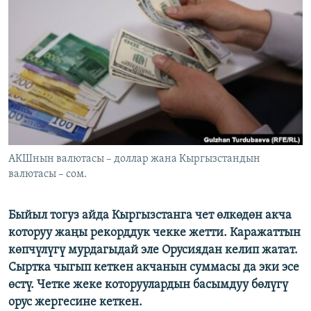
ОНЛАЙН ШЕРИНЕ
ЭЖЕ-СИҢДИЛЕР
АЗАТТЫК+
ЫҢГАЙСЫЗ СУРООЛОР
ЭЕ/АРнун бардык сайттары
АКШнын валютасы – доллар жана Кыргызстандын
валютасы – сом.
Быйыл тогуз айда Кыргызстанга чет өлкөдөн акча
которуу жаңы рекорддук чекке жетти. Каражаттын
көпчүлүгү мурдагыдай эле Орусиядан келип жатат.
Сыртка чыгып кеткен акчанын суммасы да эки эсе
өстү. Четке жеке которуулардын басымдуу бөлүгү
орус жергесине кеткен.