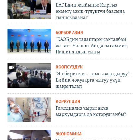
ЕАЭБдин жыйыны: Кыргыз
өкмөтү азык-түлүктүн баасына
тынчсызданат
БОРБОР АЗИЯ
"ЕАЭБдин талаптары сакталбай
жатат". Чолпон-Атадагы саммит,
Пашиняндын сыны
КООПСУЗДУК
"Эң биринчи – камсыздандыруу".
Бийик чокуларга чыгуу үчүн
жаңы талап
КОРРУПЦИЯ
Гемодиализ чыры: акча
маркумдарга да которулганбы?
ЭКОНОМИКА