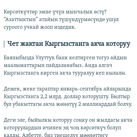
Көрсөткүчтөр эмне үчүн мынчалык өстү?
“Азаттыктын” атайын түшүндүрмөсүндө ушул
суроого учкай жооп издедик.
Чет жактан Кыргызстанга акча которуу
Баяныбызда Улуттук банк келтирген тогуз айдын
маалыматтарын пайдаланабыз. Анда алгач
Кыргызстанга кирген акча тууралуу кеп кылалы.
Демек, жеке тараптар январь-сентябрь айларында
Кыргызстанга 2,2 млрд. доллар которушту. Былтыр
бул убакыттагы акча жөнөтүү 2 миллиарддай болчу.
Деги эле, быйылкы которуу соңку он жылдагы акча
которуулардын ичинен эң чоң көрсөткүч болуп
калды. Албетте, биз тиешелүү мөөнөттөгү