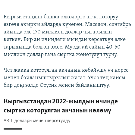
Кыргызстандан башка өлкөлөргө акча которуу
өзгөчө акыркы айларда күчөгөн. Маселен, сентябрь
айында эле 170 миллион доллар чыгарылып
кеткен. Бир ай ичиндеги мындай көрсөткүч өлкө
тарыхында болгон эмес. Мурда ай сайын 40-50
миллион доллар гана сыртка жөнөтүлүп турчу.
Чет жакка которулган акчанын көбөйүшү үч нерсе
менен байланыштырылып жатат. Үчөө тең кайсы
бир деңгээлде Орусия менен байланыштуу.