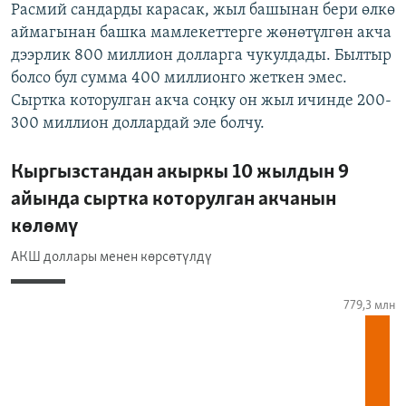
Расмий сандарды карасак, жыл башынан бери өлкө
аймагынан башка мамлекеттерге жөнөтүлгөн акча
дээрлик 800 миллион долларга чукулдады. Былтыр
болсо бул сумма 400 миллионго жеткен эмес.
Сыртка которулган акча соңку он жыл ичинде 200-
300 миллион доллардай эле болчу.