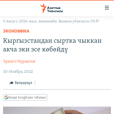
Линктер
Мазмунга
өтүңүз
9-Август, 2026-жыл, жекшемби, Бишкек убактысы 03:37
Навигацияга
ЖАҢЫЛЫКТАР
өтүңүз
ЭКОНОМИКА
КЫРГЫЗСТАН
Издөөгө
Кыргызстандан сыртка чыккан
салыңыз
ДҮЙНӨ
КЫРГЫЗСТАН
акча эки эсе көбөйдү
УКРАИНА
САЯСАТ
ДҮЙНӨ
Эрнист Нурматов
АТАЙЫН ИЛИКТӨӨ
ЭКОНОМИКА
БОРБОР АЗИЯ
30-Ноябрь, 2022
ТВ ПРОГРАММАЛАР
МАДАНИЯТ
ПОДКАСТ
БҮГҮН АЗАТТЫКТА
Бөлүшүңүз
ӨЗГӨЧӨ ПИКИР
ЭКСПЕРТТЕР ТАЛДАЙТ
Бизди Google'дан табыңыз
БИЗ ЖАНА ДҮЙНӨ
Русский
ДАНИСТЕ