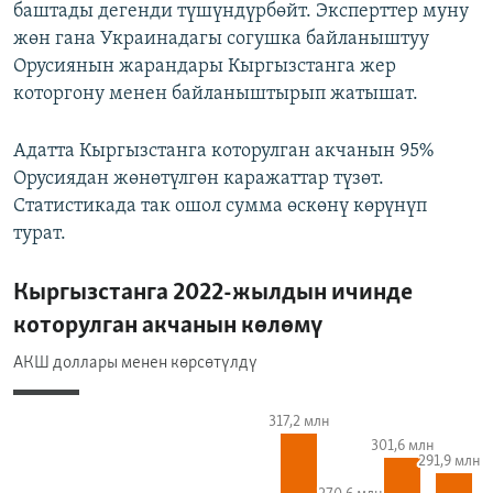
баштады дегенди түшүндүрбөйт. Эксперттер муну
жөн гана Украинадагы согушка байланыштуу
Орусиянын жарандары Кыргызстанга жер
которгону менен байланыштырып жатышат.
Адатта Кыргызстанга которулган акчанын 95%
Орусиядан жөнөтүлгөн каражаттар түзөт.
Статистикада так ошол сумма өскөнү көрүнүп
турат.