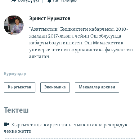
Бөлүшүңүз
Катталыңыз
Эрнист Нурматов
"Азаттыктын" Бишкектеги кабарчысы. 2010-
жылдан 2017-жылга чейин Ош облусунда
кабарчы болуп иштеген. Ош Мамлекеттик
университетинин журналистика факультетин
аяктаган.
Куржундар
Кыргызстан
Экономика
Макалалар архиви
Тектеш
Кыргызстанга кирген жана чыккан акча рекорддук
чекке жетти