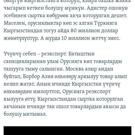
бөлүгүн Кыргызстанга которуп, кайра башка жакка
чыгарып кеткен болушу мүмкүн. Адистер ошонун
эсебинен сыртка көбүрөөк акча которулган дешет.
Маселен, орусиялыктар көп эс алган Түркияга
Кыргызстандан тогуз айда 80 миллион доллар
жөнөтүлүптүр. А мурда 10 миллион жетчү эмес.
Үчүнчү себеп – реэкспорт. Батыштын
санкцияларынан улам Орусияга көп товарларды
ташууга тыюу салынган. Москва азыр андан
буйтап, Борбор Азия өлкөлөрү аркылуу товар алып
келип жатат. Анын ичинде Кыргызстан үчүнчү
өлкөлөрдөн импорттоп, Орусияга реэкспорт
кылууга өттү. Кыргызстандан сыртка которулган
акчанын ичинде так ошол товарлардын акысы да
болушу ыктымал.