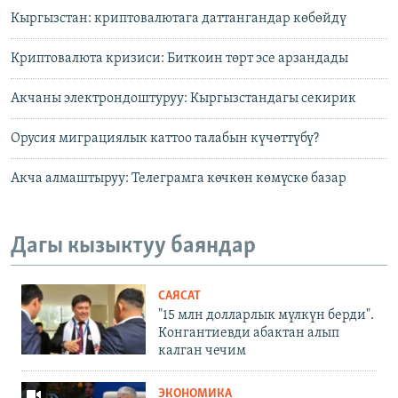
Кыргызстан: криптовалютага даттангандар көбөйдү
Криптовалюта кризиси: Биткоин төрт эсе арзандады
Акчаны электрондоштуруу: Кыргызстандагы секирик
Орусия миграциялык каттоо талабын күчөттүбү?
Акча алмаштыруу: Телеграмга көчкөн көмүскө базар
Дагы кызыктуу баяндар
САЯСАТ
"15 млн долларлык мүлкүн берди".
Конгантиевди абактан алып
калган чечим
ЭКОНОМИКА