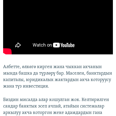
Албетте, өлкөгө кирген жана чыккан акчанын
мында башка да түрлөрү бар. Маселен, банктардын
капиталы, юридикалык жактардын акча которуусу
жана түз инвестиция.
Биздин мисалда алар кошулган жок. Келтирилген
сандар банктык эсеп ачпай, атайын системалар
аркылуу акча которгон жеке адамдардын гана