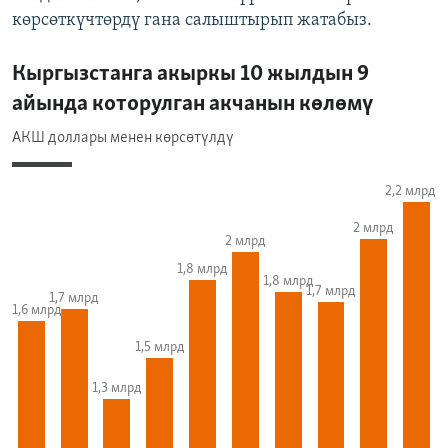
көрсөткүчтөрдү гана салыштырып жатабыз.