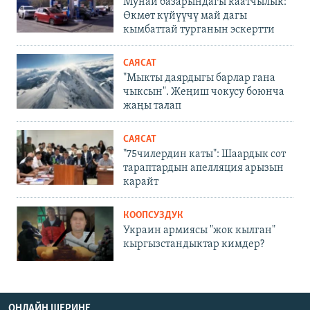
Мунай базарындагы каатчылык:
Өкмөт күйүүчү май дагы
кымбаттай турганын эскертти
САЯСАТ
"Мыкты даярдыгы барлар гана
чыксын". Жеңиш чокусу боюнча
жаңы талап
САЯСАТ
"75чилердин каты": Шаардык сот
тараптардын апелляция арызын
карайт
КООПСУЗДУК
Украин армиясы "жок кылган"
кыргызстандыктар кимдер?
ОНЛАЙН ШЕРИНЕ