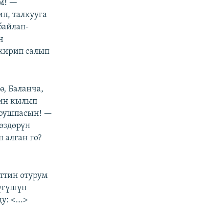
м! —
ип, талкууга
байлап-
н
ткирип салып
ө, Баланча,
йин кылып
урушпасын! —
көздөрүн
 алган го?
ттин отурум
үгүшүн
: <...>