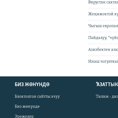
Вирустан сакта
Жеңижоктой күп
Чыгыш европал
Пайдалуу, “чүй
Азизбектен ази
Инаш чогултка
БИЗ ЖӨНҮНДӨ
"АЗАТТЫ
Блоктолгон сайтты ачуу
Тилим - ди
Биз жөнүндө
Русский
Эрежелер