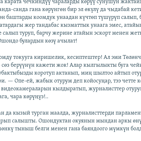
га карата чечкиндүү чараларды көрүү сунушун жактай
нда-санда гана көрүнгөн бир эл өкүлү да чыдабай кет
эн баштарды коомдук унаадан күчтөп түшүрүп салып, 
катардагы жер тандабас кызматтык унаага эмес, атайы
 салып туруп, барчу жерине атайын эскорт менен же
 Ошондо булардын көзү ачылат!
омду токууга киришелик, кесиптештер! Ал эми Төлөнч
 сөз берүүнүн кажети жок! Алар кылгылыкты буга че
убактыбызды коротуп актанып, миң шылтоо айтып от
и. — Опе-ей, жабык отурум деп койосуңар, тээ четте 
видеокамераларын кылдыратып, журналисттер отуруп
га, чара көрүңүз!..
н да кызый турган маалда, журналисттерди парламен
арып салышты. Ошондуктан окуянын мындан аркы өн
өнкү тыныш белги менен гана баяндоого мүмкүн болду