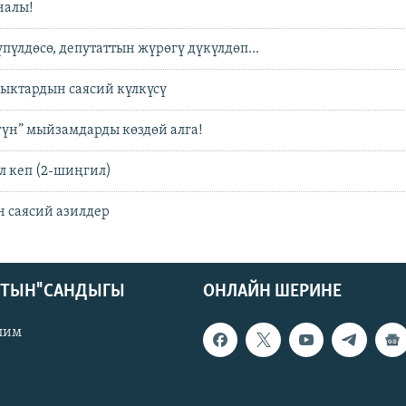
налы!
үлдөсө, депутаттын жүрөгү дүкүлдөп...
ыктардын саясий күлкүсү
гүн” мыйзамдарды көздөй алга!
л кеп (2-шиңгил)
н саясий азилдер
КТЫН" САНДЫГЫ
ОНЛАЙН ШЕРИНЕ
лим