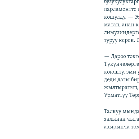
бузукулуктар
парламентте а
кошулду. — Э
матап, анан 
лимузиндерге
туруу керек.
— Дароо токт
Түкүнчөлөргө
коюшту, эми 
деди дагы бир
жылтыратып, 
Урматтуу Төра
Талкуу мында
залынан чыг
азырынча төм