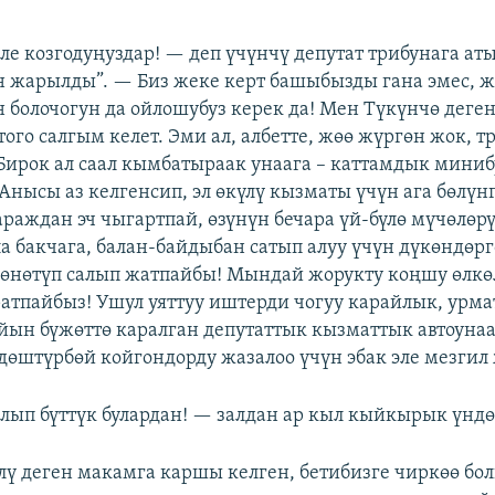
ле козгодуңуздар! — деп үчүнчү депутат трибунага ат
н жарылды”. — Биз жеке керт башыбызды гана эмес, 
 болочогун да ойлошубуз керек да! Мен Түкүнчө деге
ого салгым келет. Эми ал, албетте, жөө жүргөн жок, т
Бирок ал саал кымбатыраак унаага – каттамдык миниб
 Анысы аз келгенсип, эл өкүлү кызматы үчүн ага бөлүн
араждан эч чыгартпай, өзүнүн бечара үй-бүлө мүчөлөрү
ла бакчага, балан-байдыбан сатып алуу үчүн дүкөндөр
өнөтүп салып жатпайбы! Мындай жорукту коңшу өлкө
атпайбыз! Ушул уяттуу иштерди чогуу карайлык, урмат
айын бүжөттө каралган депутаттык кызматтык автоунаа
дөштүрбөй койгондорду жазалоо үчүн эбак эле мезгил 
ялып бүттүк булардан! — залдан ар кыл кыйкырык үндө
лү деген макамга каршы келген, бетибизге чиркөө бо