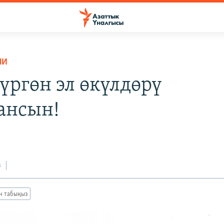
НИ
үргөн эл өкүлдөрү
ансын!
8
з
ан табыңыз