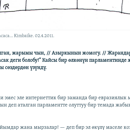
са... Kimbaike. 02.4.2011.
ган, жарымы чын, // Азыркынын жомогу. // Жаранда
пасак деги болобу!” Кайсы бир өлкөнүн парламентинде
ы сөздөрдөн үзүндү.
и эмес эле интернеттик бир заманда бир евразиялык 
н деп аталган парламентте олуттуу бир темада жабык
йымдар жана мырзалар! — деп бир эл өкүлү маселе ко