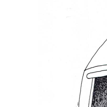
ЭЖЕ-СИҢДИЛЕР
АЗАТТЫК+
ЫҢГАЙСЫЗ СУРООЛОР