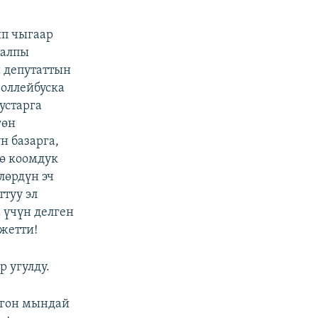
ып чыгаар
жалпы
н депутаттын
роллейбуска
устарга
гөн
н базарга,
гө коомдук
лөрдүн эч
туу эл
 үчүн делген
жетти!
р угулду.
лгон мындай