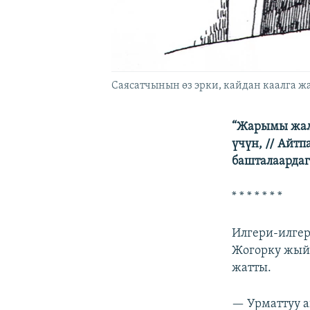
Саясатчынын өз эрки, кайдан каалга жаса
“Жарымы жал
үчүн, // Айт
башталаардаг
* * * * * * *
Илгери-илгер
Жогорку жыйы
жатты.
— Урматтуу а