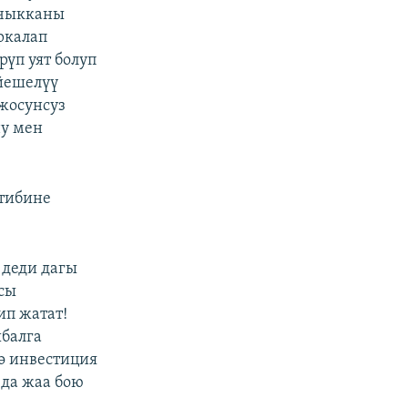
 чыкканы
аркалап
үп уят болуп
ийешелүү
жосунсуз
ну мен
ртибине
 деди дагы
сы
п жатат!
ыбалга
ө инвестиция
 да жаа бою