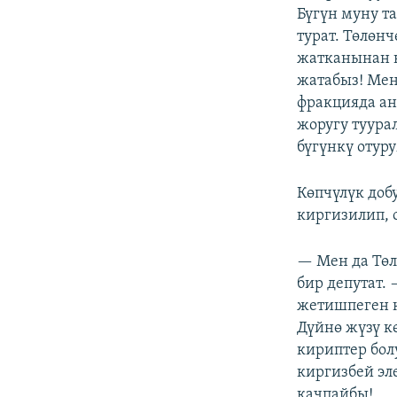
Бүгүн муну т
турат. Төлөнч
жатканынан к
жатабыз! Мен
фракцияда ан
жоругу туура
бүгүнкү отур
Көпчүлүк доб
киргизилип, 
— Мен да Төл
бир депутат.
жетишпеген к
Дүйнө жүзү к
кириптер бол
киргизбей эл
качпайбы!