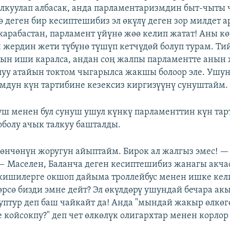
алкуулап албасак, анда парламентаризмдин быт-чыты
ө деген бир кесиптешибиз эл өкүлү деген зор милдет 
арабастан, парламент үйүнө жөө келип жатат! Аны көр
 жердин жети түбүнө түшүп кетчүдөй болуп турам. Т
ын иши каралса, андан соң жалпы парламентте анын 
луу атайын токтом чыгарылса жакшы болоор эле. Ушу
умдун күн тартибине кезексиз киргизүүнү сунуштайм.
уш менен бул сунуш ушул күнкү парламенттин күн та
оболу ачык талкуу башталды.
өнчөнүн жоругун айыптайм. Бирок ал жалгыз эмес! —
 — Маселен, Баланча деген кесиптешибиз жанагы акча
ишилерге окшоп дайыма троллейбус менен ишке кели
өрсө бизди эмне дейт? Эл өкүлдөрү ушундай бечара ак
уптур деп баш чайкайт да! Анда "мындай жакыр өлкөг
е койсокпу?" деп чет өлкөлүк олигархтар менен корлор