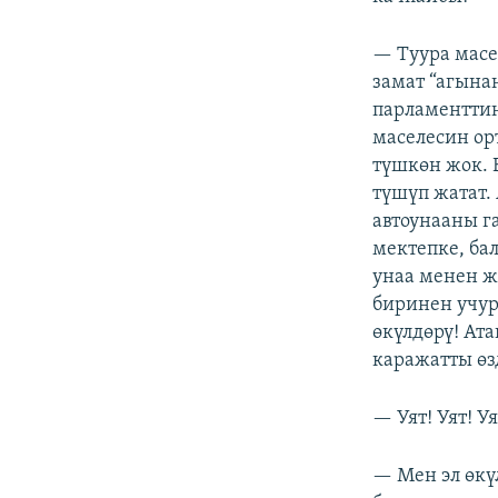
— Туура масе
замат “агына
парламенттин
маселесин орт
түшкөн жок. 
түшүп жатат.
автоунааны г
мектепке, ба
унаа менен ж
биринен учур
өкүлдөрү! Ат
каражатты өз
— Уят! Уят! У
— Мен эл өкү