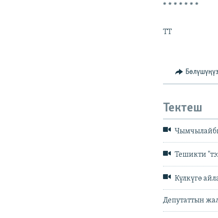
* * * * * * *
TT
Бөлүшүңү
Тектеш
Чымчылайбы
Тешикти "тээ
Күлкүгө айл
Депутаттын жа