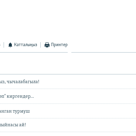
з
Катталыңыз
Принтер
з, чычалабагыла!
п" киргендер...
анган турмуш
лыйнасы ай!