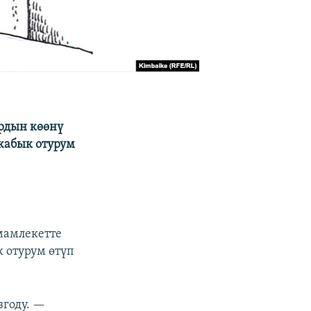
рдын көөнү
 жабык отурум
мамлекетте
 отурум өтүп
згоду. —