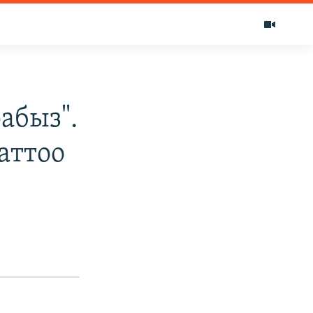
абыз".
аттоо