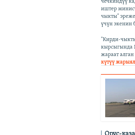
чечкиндүү к
иштер минист
чыкты" эреже
үчүн экенин 
"Кирди-чыкты
кырсыгында 1
жараат алган
күтүү жарыя
Орус-каза