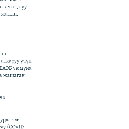
к ачты, суу
е жатып,
ган
аткаруу үчүн
 ЕАЭБ уюмуна
на жашаган
чө
урда эле
уу (COVID-