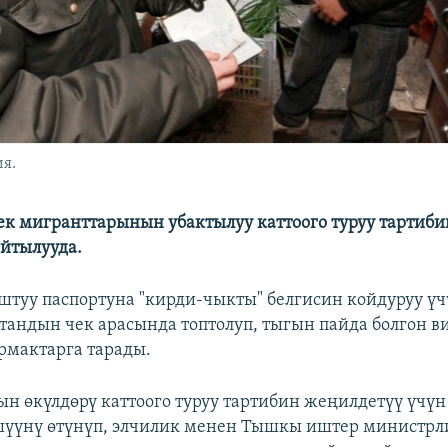
я.
ек мигранттарынын убактылуу каттоого туруу тартиби
айтылууда.
штуу паспортуна "кирди-чыкты" белгисин койдуруу үч
тандын чек араcында топтолуп, тыгын пайда болгон в
рмактарга тарады.
н өкүлдөрү каттоого туруу тартибин жеңилдетүү үчүн
шүүнү өтүнүп, элчилик менен Тышкы иштер министр