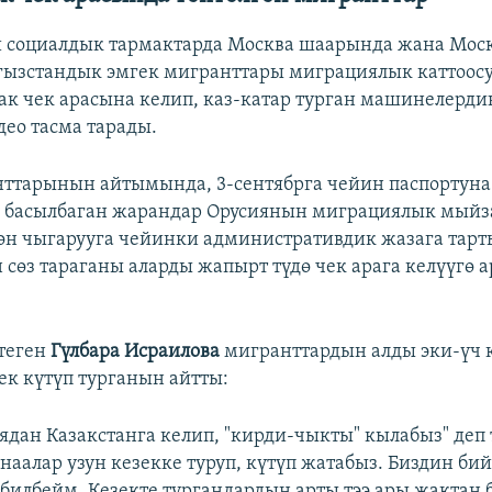
 социалдык тармактарда Москва шаарында жана Моск
гызcтандык эмгек мигранттары миграциялык каттоос
зак чек арасына келип, каз-катар турган машинелерди
део тасма тарады.
ттарынын айтымында, 3-сентябрга чейин паспортуна
ү басылбаган жарандар Орусиянын миграциялык мыйз
өн чыгарууга чейинки административдик жазага та
 сөз тараганы аларды жапырт түдө чек арага келүүгө 
теген
Гүлбара Исраилова
мигранттардын алды эки-үч 
ек күтүп турганын айтты:
ядан Казакстанга келип, "кирди-чыкты" кылабыз" деп 
унаалар узун кезекке туруп, күтүп жатабыз. Биздин би
, билбейм. Кезекте тургандардын арты тээ ары жактан 