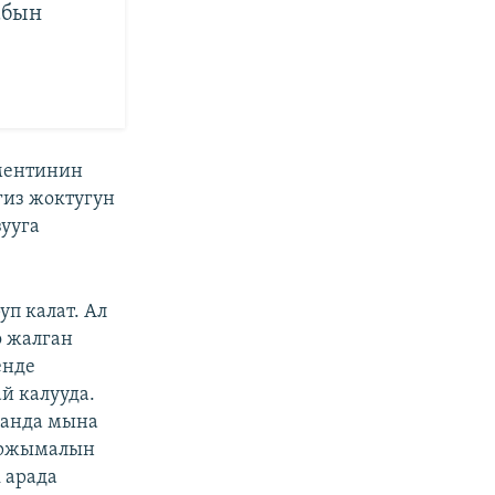
абын
ментинин
гиз жоктугун
ууга
уп калат. Ал
о жалган
енде
й калууда.
, анда мына
таржымалын
 арада