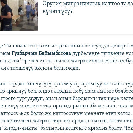
Орусия миграциялык каттоо тал
күчөттүбү?
зде Тышкы иштер министрлигинин консулдук департа
чысы
Гүлбарчын Байымбетова
дүрбөлөңгө түшкөнгө не
и-чыкты" эрежесин жаңылоо миграциялык мыйзам буз
гана тиешелүү экенин белгиледи.
анттардын көпчүлүгү ортомчулар аркылуу каттоого тур
ар аркылуу болгондо алардын көбү жасалма же болбос
аттоого тургузулуп, анан анын бардыгын текшере келг
ешелүү мамлекеттик органдарынын базасынан чыкпа
аттоосу жок болсо же каттоосунун мөөнөтү өтүп кетсе
га кептелген мигранттар чек арадан чыгып, каттоо 
 "кирди-чыкты" бастырып келгенге аргасыз болот. Чек