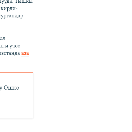
шууда. Тышкы
"кирди-
тургандар
ол
агы үчөө
ызстанда
аза
гү Ошко