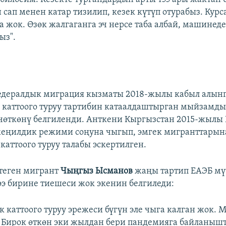
сап менен катар тизилип, кезек күтүп отурабыз. Курса
а жок. Өзөк жалгаганга эч нерсе таба албай, машинед
ыз".
едералдык миграция кызматы 2018-жылы кабыл алын
каттоого туруу тартибин катаалдаштырган мыйзамды 
чөткөнү белгиленди. Анткени Кыргызстан 2015-жылы
жеңилдик режими соңуна чыгып, эмгек мигранттары
каттоого туруу талабы эскертилген.
теген мигрант
Чыңгыз Ысманов
жаңы тартип ЕАЭБ мү
ээ бирине тиешеси жок экенин белгиледи:
 каттоого туруу эрежеси бүгүн эле чыга калган жок. М
 Бирок өткөн эки жылдан бери пандемияга байланышт