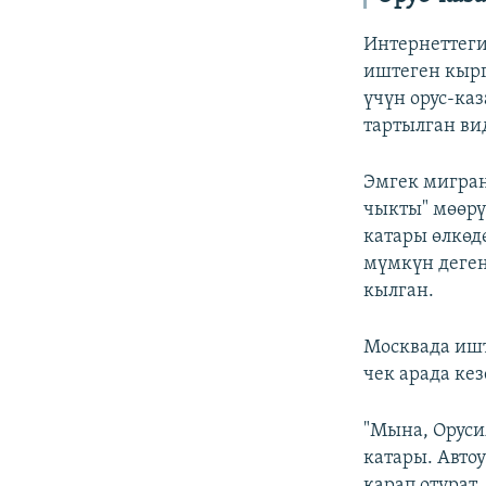
Интернеттеги
иштеген кыр
үчүн орус-ка
тартылган ви
Эмгек мигран
чыкты" мөөр
катары өлкөд
мүмкүн деген
кылган.
Москвада иш
чек арада кез
"Мына, Оруси
катары. Авто
карап отурат