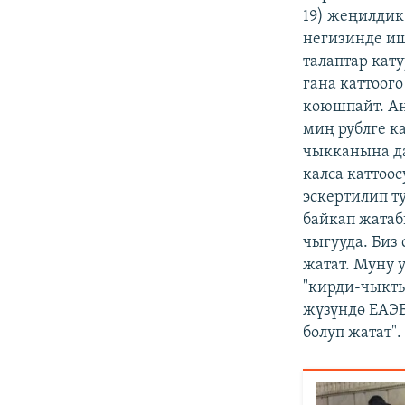
19) жеңилдик
негизинде иш
талаптар кат
гана каттоого
коюшпайт. Ан
миң рублге к
чыкканына да
калса каттоос
эскертилип т
байкап жатаб
чыгууда. Биз
жатат. Муну у
"кирди-чыкты
жүзүндө ЕАЭ
болуп жатат".