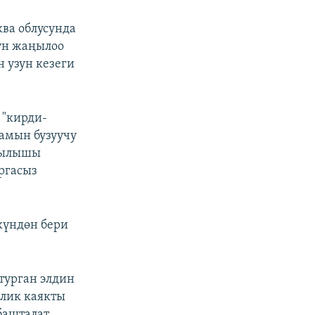
ва облусунда
ун жаңылоо
н узун кезеги
 "кирди-
амын бузуучу
ртылышы
аргасыз
күндөн бери
турган элдин
йлик каякты
башталат.