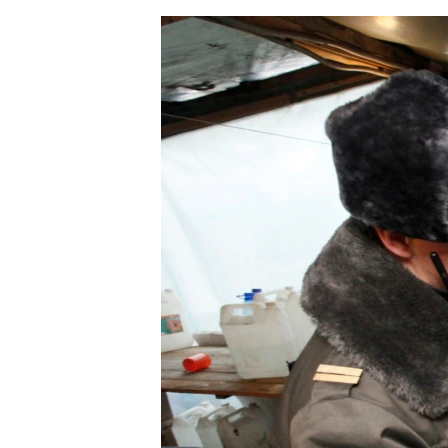
ЭЖЕ-СИҢДИЛЕР
АЗАТТЫК+
ЫҢГАЙСЫЗ СУРООЛОР