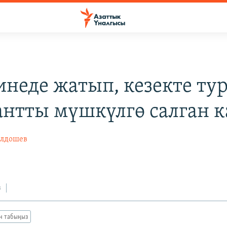
неде жатып, кезекте тур
нтты мүшкүлгө салган к
олдошев
з
ан табыңыз