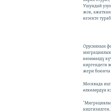
Ушундай узун 
жок, ажаткан
кезекте тураб
Орусиянын ф
миграциялык 
көзөмөлдү кү
киргендеги 
жери боюнча 
Москвада иш
өлкөлөрдүн к
"Миграциялык
киргизилген.