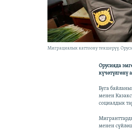
Миграциялык каттоону текшерүү. Оруси
Орусияда эмг
күчөтүлгөнү 
Буга байланы
менен Казакс
социалдык та
Мигранттарды
менен сүйлө