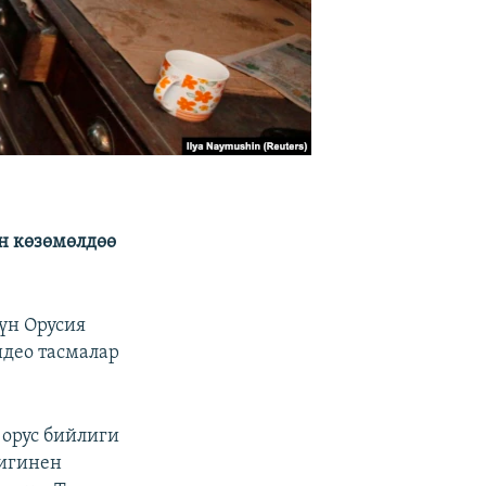
н көзөмөлдөө
үн Орусия
идео тасмалар
 орус бийлиги
лигинен