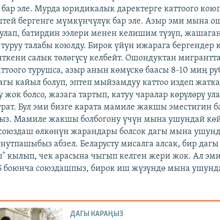
 бар эле. Мурда юридикалык даректерге каттоого кою
тей бергенге мүмкүнчүлүк бар эле. Азыр эми мына о
уулап, батирдин ээлери менен келишим түзүп, жашага
 туруу талабы коюлду. Бирок үйүн ижарага бергендер 
ткени салык төлөгүсү келбейт. Ошондуктан мигрантта
аттоого турушса, азыр анын көмүскө баасы 8-10 миң ру
гы кайыл болуп, эптеп мыйзамдуу каттоо издеп жатка
у жок болсо, жазага тартып, катуу чаралар көрүлөрү ул
урат. Бул эми бизге карата мамиле жакшы эместигин 
ыз. Мамиле жакшы болбогону үчүн мына ушундай көй
 союздаш өлкөнүн жарандары болсок дагы мына ушунд
нутпашыбыз абзел. Беларусту мисалга алсак, бир дагы
" кылып, чек арасына чыгып келген жери жок. Ал эми
Б боюнча союздашпыз, бирок иш жүзүндө мына ушунд
ДАГЫ КАРАҢЫЗ