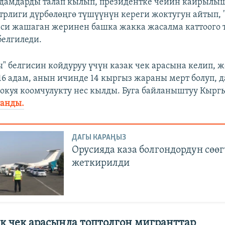
адамдарды талап кылып, президентке чейин кайрылы
рлиги дүрбөлөңгө түшүүнүн кереги жоктугун айтып, 
си жашаган жеринен башка жакка жасалма каттоого 
белгиледи.
" белгисин койдуруу үчүн казак чек арасына келип, ж
6 адам, анын ичинде 14 кыргыз жараны мерт болуп, д
 окуя коомчулукту нес кылды. Буга байланыштуу Кырг
ланды.
ДАГЫ КАРАҢЫЗ
Орусияда каза болгондордун сөө
жеткирилди
к чек арасында топтолгон мигранттар