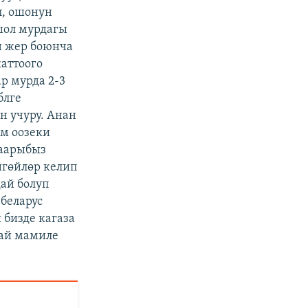
п, ошонун
шол мурдагы
н жер боюнча
каттоого
р мурда 2-3
блге
н учуру. Анан
ам оозеки
баарыбыз
гөйлөр келип
ай болуп
 беларус
 бизде кагаза
ай мамиле