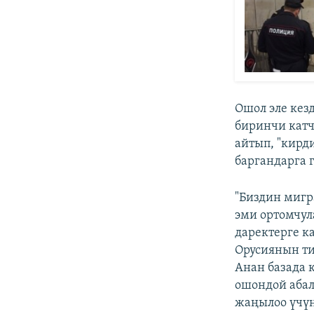
Ошол эле ке
биринчи кат
айтып, "кирд
баргандарга 
"Биздин мигр
эми ортомчул
даректерге к
Орусиянын ти
Анан базада к
ошондой абал
жаңылоо үчүн