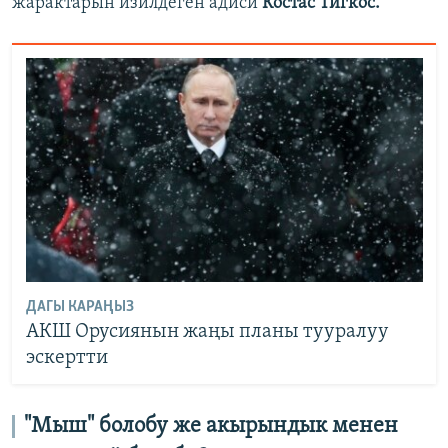
жарактарын изилдеген адиси
Костас Тигкос.
ДАГЫ КАРАҢЫЗ
АКШ Орусиянын жаңы планы тууралуу
эскертти
"Мыш" болобу же акырындык менен