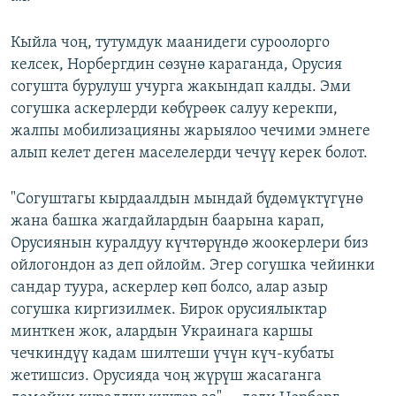
Кыйла чоң, тутумдук маанидеги суроолорго
келсек, Норбергдин сөзүнө караганда, Орусия
согушта бурулуш учурга жакындап калды. Эми
согушка аскерлерди көбүрөөк салуу керекпи,
жалпы мобилизацияны жарыялоо чечими эмнеге
алып келет деген маселелерди чечүү керек болот.
"Согуштагы кырдаалдын мындай бүдөмүктүгүнө
жана башка жагдайлардын баарына карап,
Орусиянын куралдуу күчтөрүндө жоокерлери биз
ойлогондон аз деп ойлойм. Эгер согушка чейинки
сандар туура, аскерлер көп болсо, алар азыр
согушка киргизилмек. Бирок орусиялыктар
минткен жок, алардын Украинага каршы
чечкиндүү кадам шилтеши үчүн күч-кубаты
жетишсиз. Орусияда чоң жүрүш жасаганга