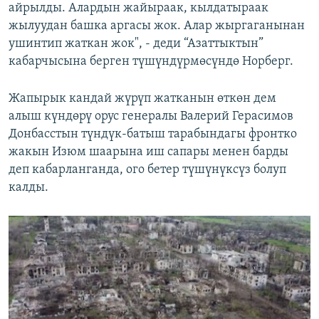
айрылды. Алардын жайыраак, кылдатыраак
жылуудан башка аргасы жок. Алар жыргаганынан
ушинтип жаткан жок", - деди “Азаттыктын”
кабарчысына берген түшүндүрмөсүндө Норберг.
Жапырык кандай жүрүп жатканын өткөн дем
алыш күндөрү орус генералы Валерий Герасимов
Донбасстын түндүк-батыш тарабындагы фронтко
жакын Изюм шаарына иш сапары менен барды
деп кабарланганда, ого бетер түшүнүксүз болуп
калды.