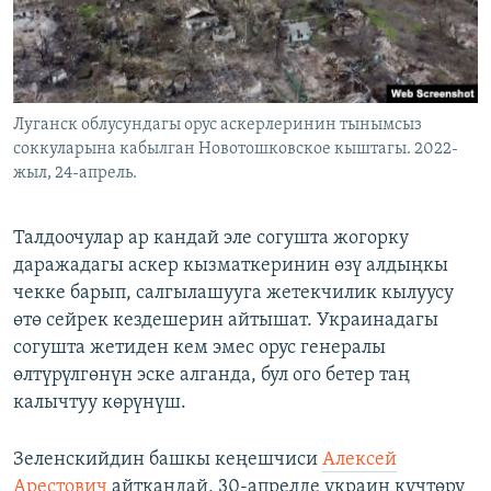
Луганск облусундагы орус аскерлеринин тынымсыз
соккуларына кабылган Новотошковское кыштагы. 2022-
жыл, 24-апрель.
Талдоочулар ар кандай эле согушта жогорку
даражадагы аскер кызматкеринин өзү алдыңкы
чекке барып, салгылашууга жетекчилик кылуусу
өтө сейрек кездешерин айтышат. Украинадагы
согушта жетиден кем эмес орус генералы
өлтүрүлгөнүн эске алганда, бул ого бетер таң
калычтуу көрүнүш.
Зеленскийдин башкы кеңешчиси
Алексей
Арестович
айткандай, 30-апрелде украин күчтөрү