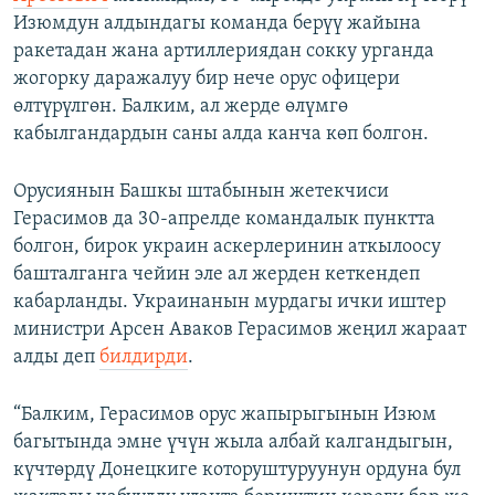
Изюмдун алдындагы команда берүү жайына
ракетадан жана артиллериядан сокку урганда
жогорку даражалуу бир нече орус офицери
өлтүрүлгөн. Балким, ал жерде өлүмгө
кабылгандардын саны алда канча көп болгон.
Орусиянын Башкы штабынын жетекчиси
Герасимов да 30-апрелде командалык пунктта
болгон, бирок украин аскерлеринин аткылоосу
башталганга чейин эле ал жерден кеткендеп
кабарланды. Украинанын мурдагы ички иштер
министри Арсен Аваков Герасимов жеңил жараат
алды деп
билдирди
.
“Балким, Герасимов орус жапырыгынын Изюм
багытында эмне үчүн жыла албай калгандыгын,
күчтөрдү Донецкиге которуштуруунун ордуна бул