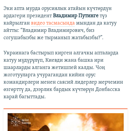
Эки апта мурда орусиялык атайын күчтөрдүн
ардагери президент
Владимир Путинге
түз
кайрылган
видео тасмасында
мындан да катуу
айтты: “Владимир Владимирович, биз
согушабызбы же тырманып жатабызбы?”.
Украинага бастырып кирген алгачкы апталарда
катуу мүдүрүлүп, Киевди жана башка ири
шаарларды алганга жетишпей калды. Чоң
жоготууларга учурагандан кийин орус
командирлери менен саясий лидерлер мерчемин
өзгөрттү да, дээрлик бардык күчтөрүн Донбасска
карай багыттады.