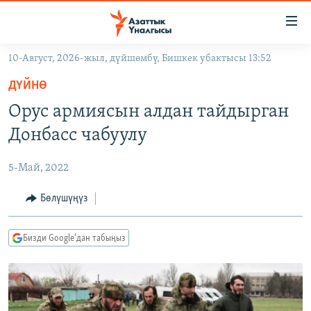
Линктер
Мазмунга
өтүңүз
10-Август, 2026-жыл, дүйшөмбү, Бишкек убактысы 13:52
Навигацияга
ЖАҢЫЛЫКТАР
өтүңүз
ДҮЙНӨ
КЫРГЫЗСТАН
Издөөгө
Орус армиясын алдан тайдырган
салыңыз
ДҮЙНӨ
КЫРГЫЗСТАН
Донбасс чабуулу
УКРАИНА
САЯСАТ
ДҮЙНӨ
5-Май, 2022
АТАЙЫН ИЛИКТӨӨ
ЭКОНОМИКА
БОРБОР АЗИЯ
ТВ ПРОГРАММАЛАР
Бөлүшүңүз
МАДАНИЯТ
ПОДКАСТ
БҮГҮН АЗАТТЫКТА
Бизди Google'дан табыңыз
ӨЗГӨЧӨ ПИКИР
ЭКСПЕРТТЕР ТАЛДАЙТ
БИЗ ЖАНА ДҮЙНӨ
Русский
ДАНИСТЕ