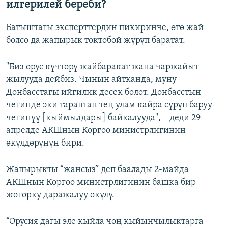
илгерилей береби?
Батыштагы эксперттердин пикиринче, өтө жай
болсо да жапырык токтобой жүрүп баратат.
"Биз орус күчтөрү жайбаракат жана чаржайыт
жылууда дейбиз. Чынын айтканда, муну
Донбасстагы ийгилик десек болот. Донбасстын
чегинде эки тараптан тең улам кайра сүрүп баруу-
чегинүү [кыймылдары] байкалууда", – деди 29-
апрелде АКШнын Коргоо министрлигинин
өкүлдөрүнүн бири.
Жапырыкты “жансыз” деп баалады 2-майда
АКШнын Коргоо министрлигинин башка бир
жогорку даражалуу өкүлү.
“Орусия дагы эле кыйла чоң кыйынчылыктарга