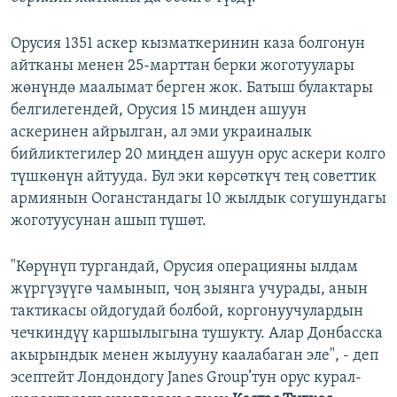
Орусия 1351 аскер кызматкеринин каза болгонун
айтканы менен 25-марттан берки жоготуулары
жөнүндө маалымат берген жок. Батыш булактары
белгилегендей, Орусия 15 миңден ашуун
аскеринен айрылган, ал эми украиналык
бийликтегилер 20 миңден ашуун орус аскери колго
түшкөнүн айтууда. Бул эки көрсөткүч тең советтик
армиянын Ооганстандагы 10 жылдык согушундагы
жоготуусунан ашып түшөт.
"Көрүнүп тургандай, Орусия операцияны ылдам
жүргүзүүгө чамынып, чоң зыянга учурады, анын
тактикасы ойдогудай болбой, коргонуучулардын
чечкиндүү каршылыгына тушукту. Алар Донбасска
акырындык менен жылууну каалабаган эле", - деп
эсептейт Лондондогу Janes Group’тун орус курал-