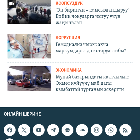
КООПСУЗДУК
"Эң биринчи – камсыздандыруу".
Бийик чокуларга чыгуу үчүн
жаңы талап
КОРРУПЦИЯ
Гемодиализ чыры: акча
маркумдарга да которулганбы?
ЭКОНОМИКА
Мунай базарындагы каатчылык:
Өкмөт күйүүчү май дагы
кымбаттай турганын эскертти
ОНЛАЙН ШЕРИНЕ