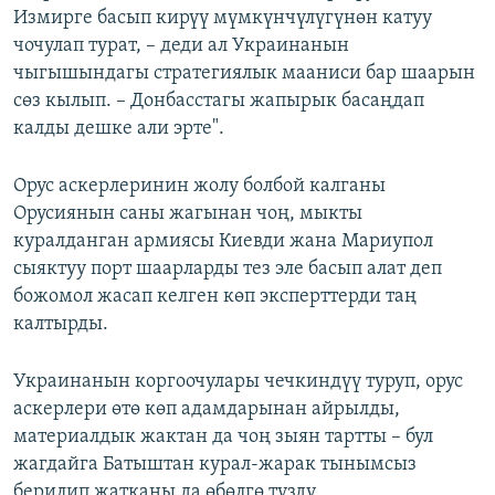
Измирге басып кирүү мүмкүнчүлүгүнөн катуу
чочулап турат, – деди ал Украинанын
чыгышындагы стратегиялык мааниси бар шаарын
сөз кылып. – Донбасстагы жапырык басаңдап
калды дешке али эрте".
Орус аскерлеринин жолу болбой калганы
Орусиянын саны жагынан чоң, мыкты
куралданган армиясы Киевди жана Мариупол
сыяктуу порт шаарларды тез эле басып алат деп
божомол жасап келген көп эксперттерди таң
калтырды.
Украинанын коргоочулары чечкиндүү туруп, орус
аскерлери өтө көп адамдарынан айрылды,
материалдык жактан да чоң зыян тартты – бул
жагдайга Батыштан курал-жарак тынымсыз
берилип жатканы да өбөлгө түздү.