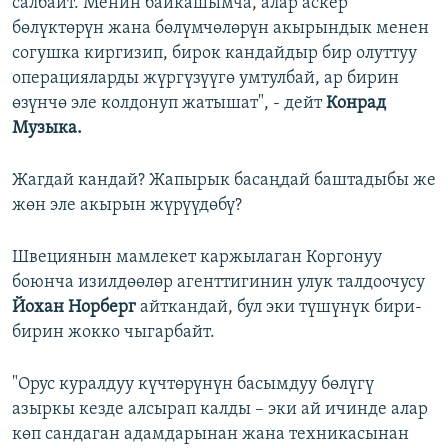
салбайт. Менин байкашымча, алар аскер
бөлүктөрүн жана бөлүмчөлөрүн акырындык менен
согушка киргизип, бирок кандайдыр бир олуттуу
операцияларды жүргүзүүгө умтулбай, ар бирин
өзүнчө эле колдонуп жатышат", - дейт
Конрад
Музыка.
Жагдай кандай? Жапырык басаңдай баштадыбы же
жөн эле акырын жүрүүдөбү?
Швециянын мамлекет каржылаган Коргонуу
боюнча изилдөөлөр агенттигинин улук талдоочусу
Йохан Норберг
айткандай, бул эки түшүнүк бири-
бирин жокко чыгарбайт.
"Орус куралдуу күчтөрүнүн басымдуу бөлүгү
азыркы кезде алсырап калды – эки ай ичинде алар
көп сандаган адамдарынан жана техникасынан