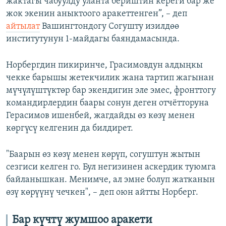
жактагы чабуулду уланта бериштин кереги бар же
жок экенин аныктоого аракеттенген”, – деп
айтылат
Вашингтондогу Согушту изилдөө
институтунун 1-майдагы баяндамасында.
Норбергдин пикиринче, Грасимовдун алдыңкы
чекке барышы жетекчилик жана тартип жагынан
мүчүлүштүктөр бар экендигин эле эмес, фронттогу
командирлердин баары сонун деген отчётторуна
Герасимов ишенбей, жагдайды өз көзү менен
көргүсү келгенин да билдирет.
"Баарын өз көзү менен көрүп, согуштун жытын
сезгиси келген го. Бул негизинен аскердик туюмга
байланышкан. Менимче, ал эмне болуп жатканын
өзү көрүүнү чечкен", – деп оюн айтты Норберг.
Бар күчтү жумшоо аракети