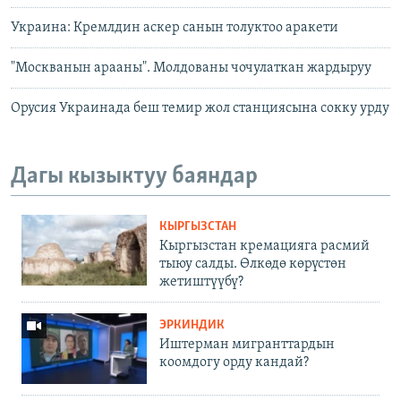
Украина: Кремлдин аскер санын толуктоо аракети
"Москванын арааны". Молдованы чочулаткан жардыруу
Орусия Украинада беш темир жол станциясына сокку урду
Дагы кызыктуу баяндар
КЫРГЫЗСТАН
Кыргызстан кремацияга расмий
тыюу салды. Өлкөдө көрүстөн
жетиштүүбү?
ЭРКИНДИК
Иштерман мигранттардын
коомдогу орду кандай?