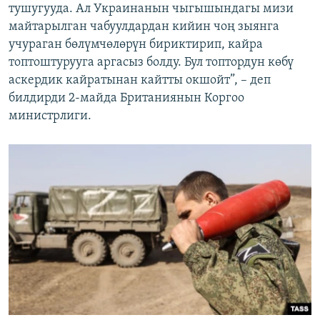
тушугууда. Ал Украинанын чыгышындагы мизи
майтарылган чабуулдардан кийин чоң зыянга
учураган бөлүмчөлөрүн бириктирип, кайра
топтоштурууга аргасыз болду. Бул топтордун көбү
аскердик кайратынан кайтты окшойт”, – деп
билдирди 2-майда Британиянын Коргоо
министрлиги.