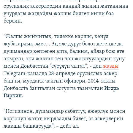
орусиялык аскерлердин кандай жылып жатканына
учурдагы жагдайды жакшы билген киши баа
берсин.
“Жалпы жыйынтык, тилекке каршы, көңүл
жубатарлык эмес... Эң эле дурус болот дегенде да
душмандар көптөгөн апта, балким, айлар бою өтө
акырын, эки жактан тең чоң жоготуулардын куну
менен Донбасстан “сүрүлүп чыгат”, - деп
жазды
Telegram-каналда 28-апрелде орусиялык аскер
башчы, мурдагы чалгын офицери, 2014-жылы
Донбасста башталган согушта таанылган
Игорь
Гиркин.
“Негизинен, душмандар сабаттуу, өжөрлүк менен
коргонуп жатат, кырдаалды билет, өз аскерлерин
жакшы башкарууда”, – дейт ал.