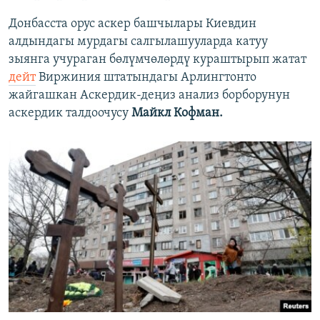
Донбасста орус аскер башчылары Киевдин
алдындагы мурдагы салгылашууларда катуу
зыянга учураган бөлүмчөлөрдү кураштырып жатат
дейт
Виржиния штатындагы Арлингтонто
жайгашкан Аскердик-деңиз анализ борборунун
аскердик талдоочусу
Майкл Кофман.