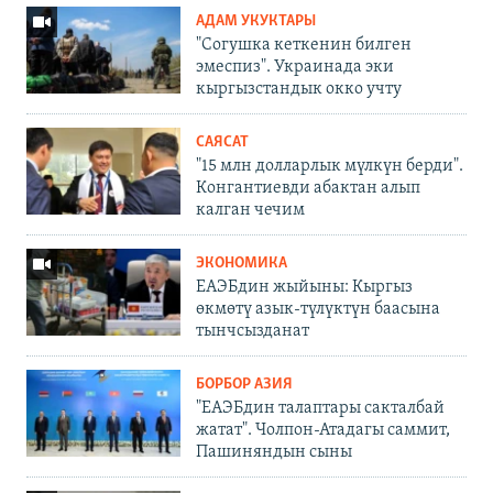
АДАМ УКУКТАРЫ
"Согушка кеткенин билген
эмеспиз". Украинада эки
кыргызстандык окко учту
САЯСАТ
"15 млн долларлык мүлкүн берди".
Конгантиевди абактан алып
калган чечим
ЭКОНОМИКА
ЕАЭБдин жыйыны: Кыргыз
өкмөтү азык-түлүктүн баасына
тынчсызданат
БОРБОР АЗИЯ
"ЕАЭБдин талаптары сакталбай
жатат". Чолпон-Атадагы саммит,
Пашиняндын сыны