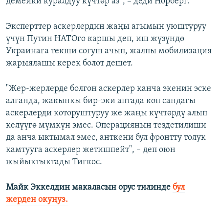
демейки куралдуу күчтөр аз", – деди Норберг.
Эксперттер аскерлердин жаңы агымын уюштуруу
үчүн Путин НАТОго каршы деп, иш жүзүндө
Украинага текши согуш ачып, жалпы мобилизация
жарыялашы керек болот дешет.
"Жер-жерлерде болгон аскерлер канча экенин эске
алганда, жакынкы бир-эки аптада көп сандагы
аскерлерди которуштуруу же жаңы күчтөрдү алып
келүүгө мүмкүн эмес. Операциянын тездетилиши
да анча ыктымал эмес, анткени бул фронтту толук
камтууга аскерлер жетишпейт", – деп оюн
жыйыктыктады Тигкос.
Майк Эккелдин макаласын орус тилинде
бул
жерден окуңуз.