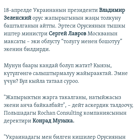
18-апрелде Украинанын президенти
Владимир
Зеленский
орус жапырыгынын жаңы толкуну
башталганын айтты. Эртеси Орусиянын тышкы
иштер министри
Сергей Лавров
Москванын
максаты – эки облусту “толугу менен бошотуу”
экенин билдирди.
Мунун баары кандай болуп жатат? Кыязы,
күтүлгөнгө салыштырмалуу жайыраактай. Эмне
үчүн? Бул кыйла татаал суроо.
"Жапырыктын жарга такалганы, натыйжасыз
экени анча байкалбайт", – дейт аскердик талдоочу,
Польшадагы Rochan Consulting компаниясынын
деректири
Конрад Музыка.
"Украинадагы мен билген кишилер Орусиянын