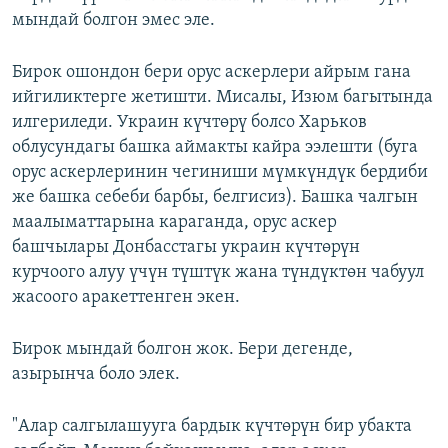
мындай болгон эмес эле.
Бирок ошондон бери орус аскерлери айрым гана
ийгиликтерге жетишти. Мисалы, Изюм багытында
илгериледи. Украин күчтөрү болсо Харьков
облусундагы башка аймакты кайра ээлешти (буга
орус аскерлеринин чегиниши мүмкүндүк бердиби
же башка себеби барбы, белгисиз). Башка чалгын
маалыматтарына караганда, орус аскер
башчылары Донбасстагы украин күчтөрүн
курчоого алуу үчүн түштүк жана түндүктөн чабуул
жасоого аракеттенген экен.
Бирок мындай болгон жок. Бери дегенде,
азырынча боло элек.
"Алар салгылашууга бардык күчтөрүн бир убакта