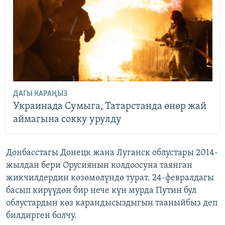
ДАГЫ КАРАҢЫЗ
Украинада Сумыга, Татарстанда өнөр жай
аймагына сокку урулду
Донбасстагы Донецк жана Луганск облустары 2014-
жылдан бери Орусиянын колдоосуна таянган
жикчилдердин көзөмөлүндө турат. 24-февралдагы
басып кирүүдөн бир нече күн мурда Путин бул
облустардын көз карандысыздыгын тааныйбыз деп
билдирген болчу.