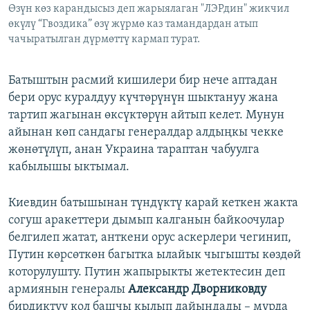
Өзүн көз карандысыз деп жарыялаган "ЛЭРдин" жикчил
өкүлү “Гвоздика” өзү жүрмө каз тамандардан атып
чачыратылган дүрмөттү кармап турат.
Батыштын расмий кишилери бир нече аптадан
бери орус куралдуу күчтөрүнүн шыктануу жана
тартип жагынан өксүктөрүн айтып келет. Мунун
айынан көп сандагы генералдар алдыңкы чекке
жөнөтүлүп, анан Украина тараптан чабуулга
кабылышы ыктымал.
Киевдин батышынан түндүктү карай кеткен жакта
согуш аракеттери дымып калганын байкоочулар
белгилеп жатат, анткени орус аскерлери чегинип,
Путин көрсөткөн багытка ылайык чыгышты көздөй
которулушту. Путин жапырыкты жетектесин деп
армиянын генералы
Александр Дворниковду
бирдиктүү кол башчы кылып дайындады – мурда