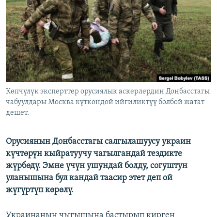
ОНЛАЙН ШЕРИНЕ
ЭЖЕ-СИҢДИЛЕР
АЗАТТЫК+
ЫҢГАЙСЫЗ СУРООЛОР
ЭЕ/АРнун бардык сайттары
Көпчүлүк эксперттер орусиялык аскерлердин Донбасстагы
чабуулдары Москва күткөндөй ийгиликтүү болбой жатат
дешет.
Орусиянын Донбасстагы салгылашуусу украин
күчтөрүн кыйратуучу чагылгандай тездикте
жүрбөдү. Эмне үчүн ушундай болду, согуштун
уланышына бул кандай таасир этет деп ой
жүгүртүп көрөлү.
Украинанын чыгышына бастырып кирген