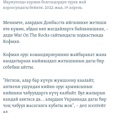
Мариуполдо курман болгондордун турак жай
короосундагы бейити. 2022-жыл, 19-апрель.
Менимче, алардын Донбасста ийгиликке жетиши
өтө күмөн, абдан көп жагдайларга байланышкан, –
деди War On The Rocks сайтындагы подкастында
Кофман.
Кофман орус командирлеринин жайбаракат жана
кылдатыраак кыймылдап жатышынын дагы бир
себебин айтты.
"Негизи, алар бар күчүн жумшоону каалайт,
анткени ушундан кийин орус армиясынын
кийинки чабуулдарга күчү калбайт. Бул жапырык
кандай аяктаса да... алардын Украинада дагы бир
чоң чабуул жасаганга кубаты жок", – деп эсептейт
ал.