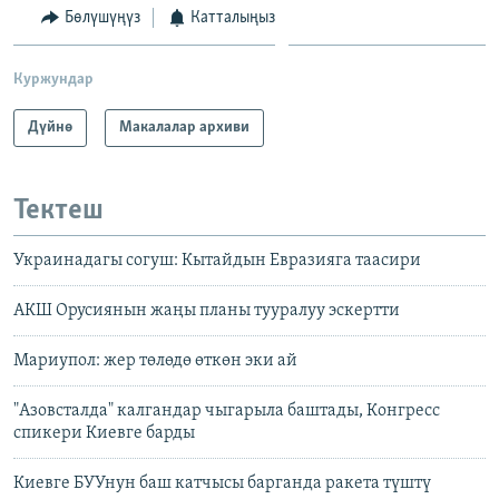
Бөлүшүңүз
Катталыңыз
Куржундар
Дүйнө
Макалалар архиви
Тектеш
Украинадагы согуш: Кытайдын Евразияга таасири
АКШ Орусиянын жаңы планы тууралуу эскертти
Мариупол: жер төлөдө өткөн эки ай
"Азовсталда" калгандар чыгарыла баштады, Конгресс
спикери Киевге барды
Киевге БУУнун баш катчысы барганда ракета түштү