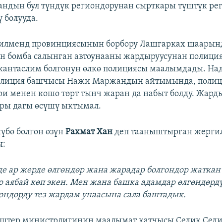
андын бул түндүк региондорунан сырткары түштүк ре
 болууда.
 Гилменд провинциясынын борбору Лашгарках шаарын
н бомба салынган автоунааны жардыруусунан полици
антаслим болгонун өлкө полициясы маалымдады. На
олиция башчысы Нажи Маржандын айтымында, поли
и менен кошо төрт тынч жаран да набыт болду. Жард
ры дагы өсүшү ыктымал.
үбө болгон өзүн
Рахмат Хан
деп тааныштырган жергил
ы:
де ар жерде өлгөндөр жана жарадар болгондор жаткан
р аябай көп экен. Мен жана башка адамдар өлгөндөрд
ондорду тез жардам унаасына сала баштадык.
иштер министрлигинин маалымат катчысы Седик Сед