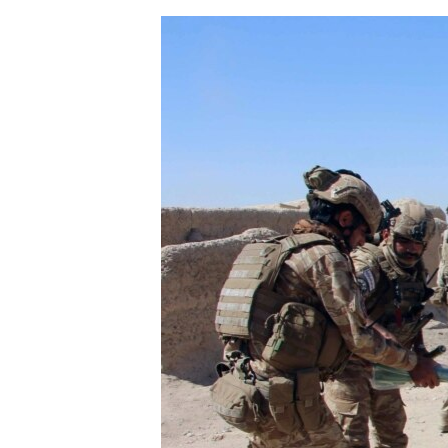
ЭЖЕ-СИҢДИЛЕР
АЗАТТЫК+
ЫҢГАЙСЫЗ СУРООЛОР