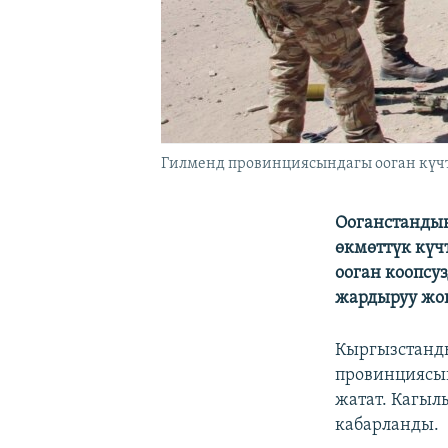
Гилменд провинциясындагы ооган күчтө
Ооганстандын
өкмөттүк күч
ооган коопсу
жардыруу жог
Кыргызстанд
провинциясын
жатат. Кагыл
кабарланды.