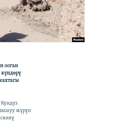
н ооган
 күндөрү
кахтагы
 Кундуз
ылышуу жүрүп
өскөнү