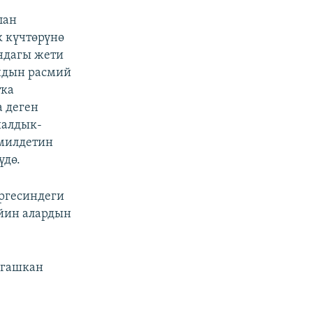
лан
 күчтөрүнө
ндагы жети
ндын расмий
тка
а деген
иалдык-
милдетин
үдө.
ргесиндеги
ийин алардын
йгашкан