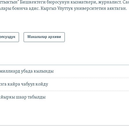
аттыктын" Бишкектеги бюросунун кызматкери, журналист. Са
алары боюнча адис. Кыргыз Улуттук университетин аяктаган.
опсуздук
Макалалар архиви
5 миллиард убада кылынды
зга кайра чабуул койду
айыркы шаар табылды