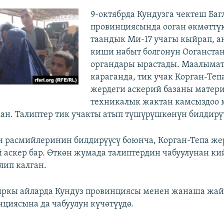
9-октябрда Кундузга чектеш Баг
провинциясында ооган өкмөттүк
таандык Ми-17 учагы кыйрап, а
киши набыт болгонун Ооганста
органдары ырастады. Маалыма
караганда, тик учак Корган-Теп
жердеги аскерий базаны матер
техникалык жактан камсыздоо 
ан. Талиптер тик учакты атып түшүрүшкөнүн билдирү
 расмийлеринин билдирүүсү боюнча, Корган-Тепа же
й аскер бар. Өткөн жумада талиптердин чабуулунан к
лип калган.
кыркы айларда Кундуз провинциясы менен жанаша жа
нциясына да чабуулун күчөтүүдө.