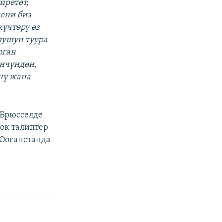
йрөтөт,
ени биз
күчтөрү өз
лушун туура
оган
үнчүндөн,
нү жана
 Брюсселде
ок талиптер
 Ооганстанда