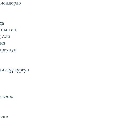
гиондордо
да
янын он
д Али
ция
ыруунун
иктүү тургун
ү жана
икки