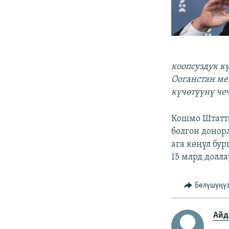
коопсуздук к
Ооганстан м
күчөтүүнү че
Кошмо Штатта
болгон донор
ага көңүл бу
15 млрд долл
Бөлүшүңү
Айд