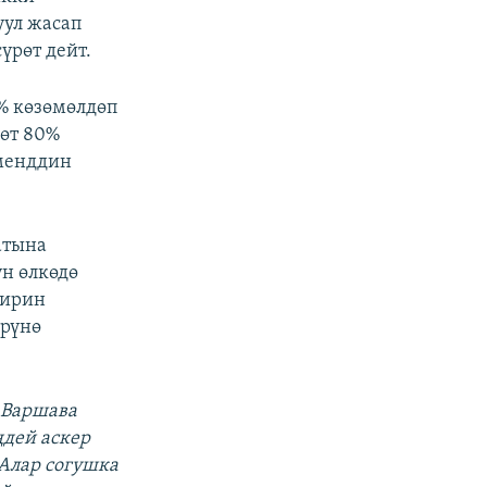
уул жасап
үрөт дейт.
% көзөмөлдөп
мөт 80%
лменддин
атына
н өлкөдө
кирин
өрүнө
 Варшава
дей аскер
Алар согушка