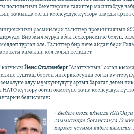
ы полициянын бекеттерине талиптер масштабдуу чаб
ып, жакында ооган коопсуздук күчтөрү аларды артка с
винциясынын расмийлери талиптер провинциянын 85
дирүүдө. Бир жыл мурун абал тескерисинче болуп, өк
мөлдөп турган эле. Талиптер бир нече айдан бери Ги
аркахты камалап, кол салып келишет.
 катчысы
Йенс Столтенберг
“Азаттыктын” ооган кызм
итине тушташ берген интервьюсунда ооган күчтөрүнү
зөмөлүнө алуу мүмкүнчүлүгү артып баратат деген пи
л НАТО күчтөрү ооган өкмөтүнө жана коопсуздук күчт
нтарын белгилеген:
- Быйыл июль айында НАТОнун
саммитинде Ооганстанда 13 миң
кармоо чечими кабыл алынган. 