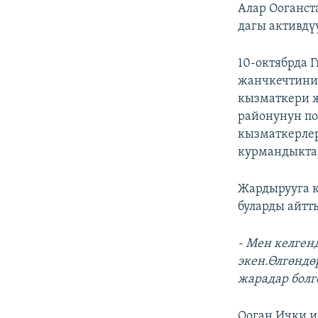
Алар Ооганст
дагы активдүү
10-октябрда
жанчкечтини
кызматкери ж
районунун п
кызматкерлер
курмандыкта
Жардырууга к
буларды айтт
- Мен келген
экен.Өлгөндө
жарадар болг
Ооган Ички 