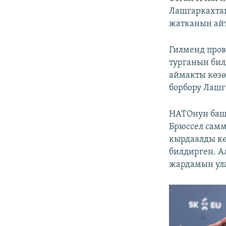
Лашгаркахтаг
жатканын айт
Гилменд про
турганын бил
аймакты көзө
борбору Лашг
НАТОнун баш
Брюссел самм
кырдаалды кө
билдирген. А
жардамын ула