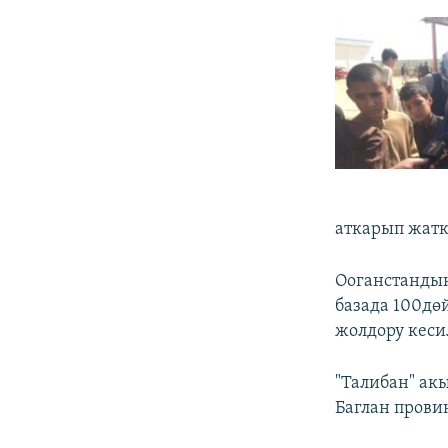
аткарып жатк
Ооганстандын
базада 100дө
жолдору кеси
"Талибан" а
Баглан прови