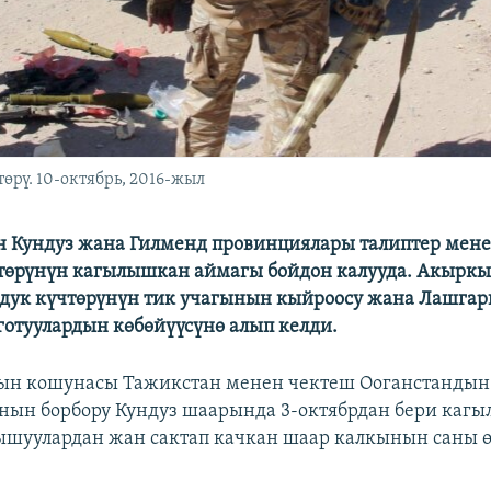
рү. 10-октябрь, 2016-жыл
 Кундуз жана Гилменд провинциялары талиптер мене
төрүнүн кагылышкан аймагы бойдон калууда. Акыркы
здук күчтөрүнүн тик учагынын кыйроосу жана Лашгар
отуулардын көбөйүүсүнө алып келди.
ын кошунасы Тажикстан менен чектеш Ооганстандын
ын борбору Кундуз шаарында 3-октябрдан бери каг
ышуулардан жан сактап качкан шаар калкынын саны 