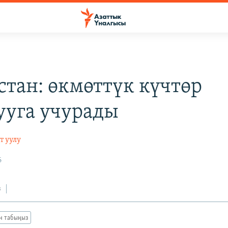
стан: өкмөттүк күчтөр
ууга учурады
т уулу
6
з
ан табыңыз