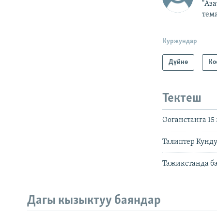
"Аз
тем
Куржундар
Дүйнө
Ко
Тектеш
Ооганстанга 1
Талиптер Кунду
Тажикстанда б
Дагы кызыктуу баяндар