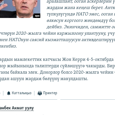
аралашпайт, ооган аскерлерин ү
жардам жана кеңеш берет. Антк
түпкүлүгүндө НАТО эмес, ооган 
өлкөсүн коргоого жөндөмдүү бо
дейбиз. Экинчиден, саммитте о
үчтөрүн 2020-жылга чейин каржылоону улантууну, үч
енен НАТОнун саясий кызматташуусун активдештирүү
чкенбиз.
рдын мамлекеттик катчысы Жон Керри 4-5-октябрда
лор жыйынында талиптерди сүйлөшүүгө чакырды. Бир
рганы байкала элек. Донорлор болсо 2020-жылга чейин
ардан ашуун жардам бөлүүнү макулдашты.
з
Катталыңыз
Принтер
анбек Акмат уулу