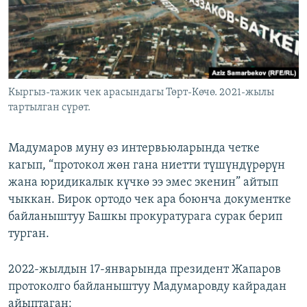
Кыргыз-тажик чек арасындагы Төрт-Көчө. 2021-жылы
тартылган сүрөт.
Мадумаров муну өз интервьюларында четке
кагып, “протокол жөн гана ниетти түшүндүрөрүн
жана юридикалык күчкө ээ эмес экенин” айтып
чыккан. Бирок ортодо чек ара боюнча документке
байланыштуу Башкы прокуратурага сурак берип
турган.
2022-жылдын 17-январында президент Жапаров
протоколго байланыштуу Мадумаровду кайрадан
айыптаган: