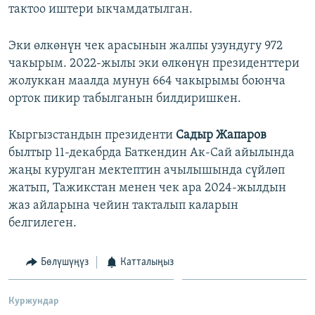
тактоо иштери ыкчамдатылган.
Эки өлкөнүн чек арасынын жалпы узундугу 972
чакырым. 2022-жылы эки өлкөнүн президенттери
жолуккан маалда мунун 664 чакырымы боюнча
орток пикир табылганын билдиришкен.
Кыргызстандын президенти
Садыр Жапаров
былтыр 11-декабрда Баткендин Ак-Сай айылында
жаңы курулган мектептин ачылышында сүйлөп
жатып, Тажикстан менен чек ара 2024-жылдын
жаз айларына чейин такталып каларын
белгилеген.
Бөлүшүңүз
Катталыңыз
Куржундар