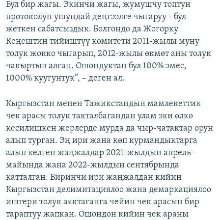
Бул бир жагы. Экинчи жагы, жумушчу топтун
протоколун ушундай деңгээлге чыгаруу - бул
жеткен сабатсыздык. Болгондо да Жогорку
Кеңештин тийиштүү комитети 2011-жылы муну
толук жокко чыгарып, 2012-жылы өкмөт аны толук
чакыртып алган. Ошондуктан бул 100% эмес,
1000% куугунтук”, – деген ал.
Кыргызстан менен Тажикстандын мамлекеттик
чек арасы толук такталбагандан улам эки өлкө
кесилишкен жерлерде мурда да чыр-чатактар орун
алып турган. Эң ири жана көп курмандыктарга
алып келген жаңжалдар 2021-жылдын апрель-
майында жана 2022-жылдын сентябрында
катталган. Биринчи ири жаңжалдан кийин
Кыргызстан делимитациялоо жана демаркациялоо
иштери толук аяктаганга чейин чек арасын бир
тараптуу жапкан. Ошондон кийин чек араны