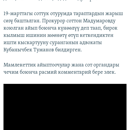
19-марттагы соттук отурумда тараптардын жарыш
сөзү башталган. Прокурор соттон Мадумаровду
коюлган айып боюнча күнөөлүү деп таап, бирок
кылмыш ишинин мөөнөтү өтүп кеткендиктен
ишти кыскартууну суранганын адвокаты
Кубанычбек Туманов билдирген.
Мамлекеттик айыптоочулар жана сот органдары
чечим боюнча расмий комментарий бере элек.