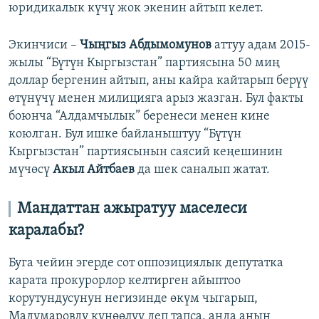
юридикалык күчү жок экенин айтып келет.
Экинчиси –
Чыңгыз Абдымомунов
аттуу адам 2015-
жылы “Бүтүн Кыргызстан” партиясына 50 миң
доллар бергенин айтып, аны кайра кайтарып берүү
өтүнүчү менен милицияга арыз жазган. Бул факты
боюнча “Алдамчылык” беренеси менен кине
коюлган. Бул ишке байланыштуу “Бүтүн
Кыргызстан” партиясынын саясий кеңешинин
мүчөсү
Акыл Айтбаев
да шек саналып жатат.
Мандаттан ажыратуу маселеси
каралабы?
Буга чейин эгерде сот оппозициялык депутатка
карата прокурорлор келтирген айыптоо
корутундусунун негизинде өкүм чыгарып,
Мадумаровду күнөөлүү деп тапса, анда анын