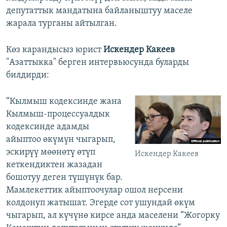
депутаттык мандатына байланыштуу маселе
жарала турганы айтылган.
Көз карандысыз юрист
Искендер Какеев
"Азаттыкка" берген интервьюсунда буларды
билдирди:
“Кылмыш кодексинде жана
Кылмыш-процессуалдык
кодексинде адамды
айыптоо өкүмүн чыгарып,
эскирүү мөөнөтү өтүп
Искендер Какеев
кеткендиктен жазадан
бошотуу деген түшүнүк бар.
Мамлекеттик айыптоочулар ошол нерсени
колдонуп жатышат. Эгерде сот ушундай өкүм
чыгарып, ал күчүнө кирсе анда маселени “Жогорку