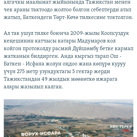
алгачкы маалымат жыйынында Тажикстан менен
чек араны тактоодо жолтоо болгон себептерди атап
жатып, Баткендеги Төрт-Көчө тилкесине токтолгон.
Ал так ушул тилке боюнча 2009-жылы Коопсуздук
кеңешинин катчысы катары Мадумаров кол
койгон протоколду расмий Дүйшөмбү бетке кармап
жатканын билдирген. Анда кыргыз тарап Ош -
Баткен - Исфана жолун оңдоо жана көпүрө куруу
үчүн 275 метр узундуктагы 5 гектар жерди
Тажикстандан 49 жылдык мөөнөткө ижарага
алары жазылып калган.