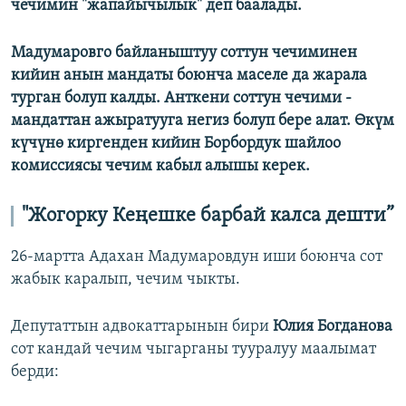
чечимин "жапайычылык" деп баалады.
Мадумаровго байланыштуу соттун чечиминен
кийин анын мандаты боюнча маселе да жарала
турган болуп калды. Анткени соттун чечими -
мандаттан ажыратууга негиз болуп бере алат. Өкүм
күчүнө киргенден кийин Борбордук шайлоо
комиссиясы чечим кабыл алышы керек.
"Жогорку Кеңешке барбай калса дешти”
26-мартта Адахан Мадумаровдун иши боюнча сот
жабык каралып, чечим чыкты.
Депутаттын адвокаттарынын бири
Юлия Богданова
сот кандай чечим чыгарганы тууралуу маалымат
берди: