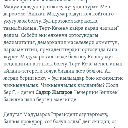
Мадумаровдун протоколу күчүндө турат. Мен
дароо эле "Адахан Мадумаровдун кол койгонго
укугу жок болчу. Бул протокол жараксыз,
тааныбаймын, Төрт-Көчөнү кайра карап чыгалы"
дедим. Себеби эки өлкөнүн ортосундагы
делимитация, демаркация маселелери өкмөттүн,
парламенттин, президенттердин ортосунда гана
жүрөт. Мадумаров ал кезде болгону Коопсуздук
кеңешинин катчысы болчу. Төрт-Көчө менен анын
айлана-тегереги толук биздин жер болгон. Ал
жерди берип коюу – бул кылымдар бою кечирилгис
чыккынчылык. Чыккынчылык кылдыңбы? Жооп
бер!”, – деген
Садыр Жапаров
"Вечерний Бишкек"
басылмасына берген маегинде.
Депутат Мадумаров “президент өзү тергөөчү,
башкы прокурор, сот болуп алды” деп сындап, өз