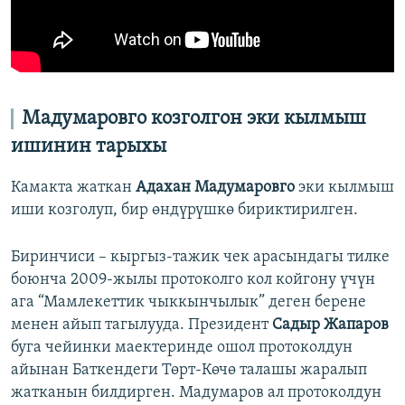
Мадумаровго козголгон эки кылмыш
ишинин тарыхы
Камакта жаткан
Адахан Мадумаровго
эки кылмыш
иши козголуп, бир өндүрүшкө бириктирилген.
Биринчиси – кыргыз-тажик чек арасындагы тилке
боюнча 2009-жылы протоколго кол койгону үчүн
ага “Мамлекеттик чыккынчылык” деген берене
менен айып тагылууда. Президент
Садыр Жапаров
буга чейинки маектеринде ошол протоколдун
айынан Баткендеги Төрт-Көчө талашы жаралып
жатканын билдирген. Мадумаров ал протоколдун