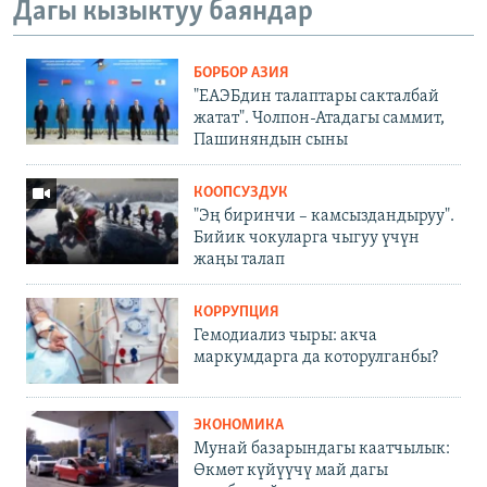
Дагы кызыктуу баяндар
БОРБОР АЗИЯ
"ЕАЭБдин талаптары сакталбай
жатат". Чолпон-Атадагы саммит,
Пашиняндын сыны
КООПСУЗДУК
"Эң биринчи – камсыздандыруу".
Бийик чокуларга чыгуу үчүн
жаңы талап
КОРРУПЦИЯ
Гемодиализ чыры: акча
маркумдарга да которулганбы?
ЭКОНОМИКА
Мунай базарындагы каатчылык:
Өкмөт күйүүчү май дагы