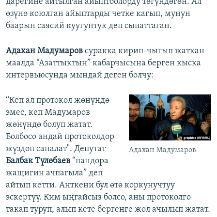
дарегине айтылган айыптоолорду төгүндөгөн. Ал
өзүнө коюлган айыптарды четке кагып, мунун
баарын саясий куугунтук деп сыпаттаган.
Адахан Мадумаров
суракка кирип-чыгып жаткан
маалда “Азаттыктын” кабарчысына берген кыска
интервьюсунда мындай деген болчу:
“Кеп ал протокол жөнүндө
эмес, кеп Мадумаров
жөнүндө болуп жатат.
Болбосо андай протоколдор
жүздөп саналат". Депутат
Адахан Мадумаров
Балбак Түлөбаев
“пандора
жащигин ачпагыла” деп
айтып кетти. Анткени бул өтө коркунучтуу
эскертүү. Ким ыңгайсыз болсо, аны протоколго
такап туруп, алып кете бергенге жол ачылып жатат.