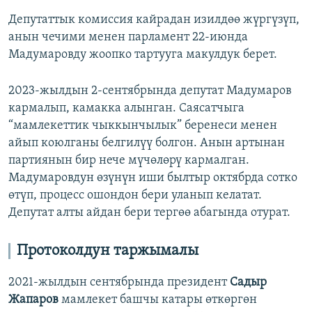
Депутаттык комиссия кайрадан изилдөө жүргүзүп,
анын чечими менен парламент 22-июнда
Мадумаровду жоопко тартууга макулдук берет.
2023-жылдын 2-сентябрында депутат Мадумаров
кармалып, камакка алынган. Саясатчыга
“мамлекеттик чыккынчылык” беренеси менен
айып коюлганы белгилүү болгон. Анын артынан
партиянын бир нече мүчөлөрү кармалган.
Мадумаровдун өзүнүн иши былтыр октябрда сотко
өтүп, процесс ошондон бери уланып келатат.
Депутат алты айдан бери тергөө абагында отурат.
Протоколдун таржымалы
2021-жылдын сентябрында президент
Садыр
Жапаров
мамлекет башчы катары өткөргөн