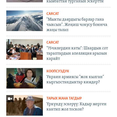
кымбаттай турганын эскертти
САЯСАТ
"Мыкты даярдыгы барлар гана
чыксын". Жеңиш чокусу боюнча
жаңы талап
САЯСАТ
"75чилердин каты": Шаардык сот
тараптардын апелляция арызын
карайт
КООПСУЗДУК
Украин армиясы "жок кылган"
кыргызстандыктар кимдер?
ТАРЫХ ЖАНА ТАГДЫР
Үркүндү эскерүү: Кадыр мерген
кантип жол тоскон?