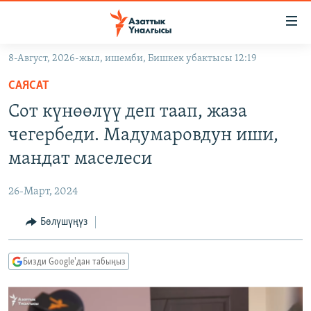
Линктер
Мазмунга
өтүңүз
8-Август, 2026-жыл, ишемби, Бишкек убактысы 12:19
Навигацияга
ЖАҢЫЛЫКТАР
өтүңүз
САЯСАТ
КЫРГЫЗСТАН
Издөөгө
Сот күнөөлүү деп таап, жаза
салыңыз
ДҮЙНӨ
КЫРГЫЗСТАН
чегербеди. Мадумаровдун иши,
УКРАИНА
САЯСАТ
ДҮЙНӨ
мандат маселеси
АТАЙЫН ИЛИКТӨӨ
ЭКОНОМИКА
БОРБОР АЗИЯ
26-Март, 2024
ТВ ПРОГРАММАЛАР
МАДАНИЯТ
Бөлүшүңүз
ПОДКАСТ
БҮГҮН АЗАТТЫКТА
ӨЗГӨЧӨ ПИКИР
ЭКСПЕРТТЕР ТАЛДАЙТ
Бизди Google'дан табыңыз
БИЗ ЖАНА ДҮЙНӨ
Русский
ДАНИСТЕ