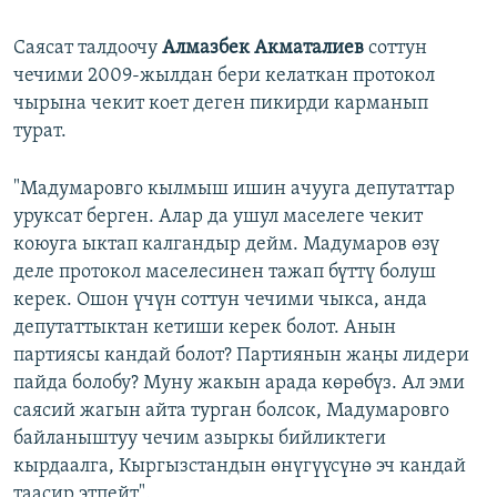
Саясат талдоочу
Алмазбек Акматалиев
соттун
чечими 2009-жылдан бери келаткан протокол
чырына чекит коет деген пикирди карманып
турат.
"Мадумаровго кылмыш ишин ачууга депутаттар
уруксат берген. Алар да ушул маселеге чекит
коюуга ыктап калгандыр дейм. Мадумаров өзү
деле протокол маселесинен тажап бүттү болуш
керек. Ошон үчүн соттун чечими чыкса, анда
депутаттыктан кетиши керек болот. Анын
партиясы кандай болот? Партиянын жаңы лидери
пайда болобу? Муну жакын арада көрөбүз. Ал эми
саясий жагын айта турган болсок, Мадумаровго
байланыштуу чечим азыркы бийликтеги
кырдаалга, Кыргызстандын өнүгүүсүнө эч кандай
таасир этпейт".