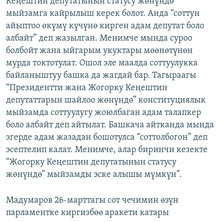
Кеңештин депутатынын статусу жөнүндө”
мыйзамга кайрылыш керек болот. Анда “соттун
айыптоо өкүмү күчүнө кирген адам депутат боло
албайт” деп жазылган. Менимче мында суроо
болбойт жана ыйгарым укуктары мөөнөтүнөн
мурда токтотулат. Ошол эле маалда соттуулукка
байланыштуу башка да жагдай бар. Тагыраагы
“Президентти жана Жогорку Кеңештин
депутаттарын шайлоо жөнүндө” конституциялык
мыйзамда соттуулугу жоюлбаган адам талапкер
боло албайт деп айтылат. Башкача айтканда мында
эгерде адам жазадан бошотулса “соттолбогон” деп
эсептелип калат. Менимче, алар биринчи кезекте
“Жогорку Кеңештин депутатынын статусу
жөнүндө” мыйзамды эске алышы мүмкүн”.
Мадумаров 26-марттагы сот чечимин өзүн
парламентке киргизбөө аракети катары