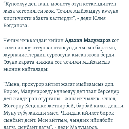
“Күнөөлүү деп таап, мөөнөтү өтүп кеткендиктен
жаза чегерилген жок. Чечим мыйзамдуу күчүнө
киргичекти абакта калтырды”, - деди Юлия
Богданова.
Чечим чыккандан кийин
Адахан Мадумаров с
от
залынан күзөттүн коштоосунда чыгып баратып,
журналисттердин суроосуна кыска жооп берди.
Өзүнө карата чыккан сот чечими мыйзамсыз
экенин кайталады:
“Мына, прокурор айтып жатат мыйзамсыз деп.
Бирок, Мадумаровду күнөөлүү деп таап берсеңер
деп жалдырап отурганы - жапайычылык. Ошол,
Жогорку Кеңешке жеткирбей, барбай калса дешти.
Муну түбү жакшы эмес. Чындык ийилет бирок
сынбайт дейт. Мен айттым, чындык ийилбейт
дагы, сынбайт дагы”, - деди Мадумаров.