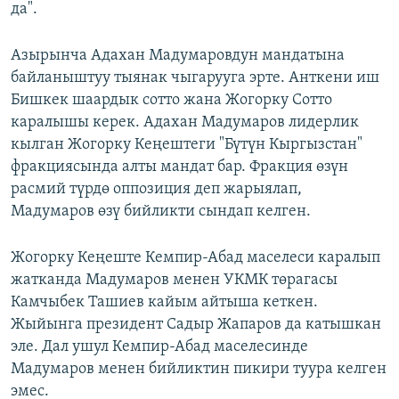
да".
Азырынча Адахан Мадумаровдун мандатына
байланыштуу тыянак чыгарууга эрте. Анткени иш
Бишкек шаардык сотто жана Жогорку Сотто
каралышы керек. Адахан Мадумаров лидерлик
кылган Жогорку Кеңештеги "Бүтүн Кыргызстан"
фракциясында алты мандат бар. Фракция өзүн
расмий түрдө оппозиция деп жарыялап,
Мадумаров өзү бийликти сындап келген.
Жогорку Кеңеште Кемпир-Абад маселеси каралып
жатканда Мадумаров менен УКМК төрагасы
Камчыбек Ташиев кайым айтыша кеткен.
Жыйынга президент Садыр Жапаров да катышкан
эле. Дал ушул Кемпир-Абад маселесинде
Мадумаров менен бийликтин пикири туура келген
эмес.