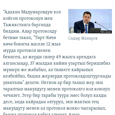
“Адахан Мадумаровдун кол
койгон протоколун мен
Тажикстанга барганда
билдим. Алар протоколду
бетиме такап, "Төрт-Көчө
Садыр Жапаров
көчө боюнча маселе 12 жыл
мурда протокол менен
бекиген, ал жерди силер 49 жылга арендага
алгансыңар, 37 жылдан кийин узартып беришибиз
мүмкүн же жабабыз, ал тилкеге кайрылып
келбейбиз, башка жерлерди протоколдоштурганды
уланталы" дешти. Негизи ар бир талаш жер эки
тараптын макулдугу менен протоколго кол коюлуп
чечилет. Эгер бир тарабы туура эмес болуп калды
десе, анда кайрадан олтуруп, эки жактын тең
макулдугу менен ал протокол жокко чыгарылып,
башка протокол кабыл алынат. Азыр