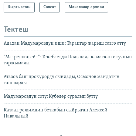
Кыргызстан
Саясат
Макалалар архиви
Тектеш
Адахан Мадумаровдун иши: Тараптар жарыш сөзгө өттү
“Матрешкагейт”: Текебаевди Польшада каматкан окуянын
таржымалы
Атазов баш прокурорду сындады, Осмонов мандатын
тапшырды
Мадумаровдун соту: Күбөлөр суралып бүттү
Катаал режимдин беткабын сыйрыган Алексей
Навальный