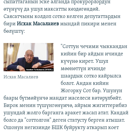
сыпаттаганын эске алганда прокурорлордун
өтүнүчү да ушул максатты көздөгөндөй.
Саясатчыны колдоп сотко келген депутаттардын
бири
Исхак Масалаиев
мындай пикири менен
бөлүштү:
"Соттун чечими чыккандан
кийин бир айдын ичинде
күчүнө кирет. Ушул
мөөнөттүн ичинде
шаардык сотко кайрылса
Исхак Масалиев
болот. Андан кийин
Жогорку Сот бар. Ушунун
баары бүтмөйүнчө мандат маселеси көтөрүлбөйт.
Бирок менин түшүнгөнүмчө, айрым жигиттерибиз
ушундай жолго барганга аракет жасап атат. Кандай
болсо да "соттолгон" деген статусту берген атышат.
Ошонун негизинде БШК буйрукту аткарып коет