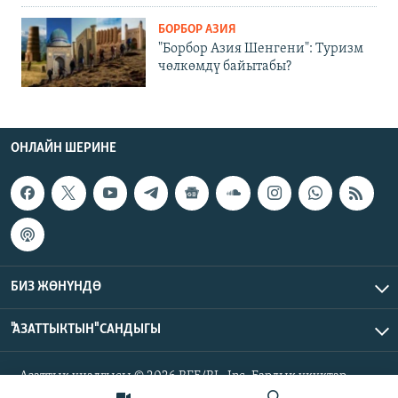
БОРБОР АЗИЯ
"Борбор Азия Шенгени": Туризм
чөлкөмдү байытабы?
ОНЛАЙН ШЕРИНЕ
БИЗ ЖӨНҮНДӨ
"АЗАТТЫКТЫН" САНДЫГЫ
Азаттык үналгысы © 2026 RFE/RL, Inc. Бардык укуктар
корголгон.