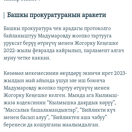
Башкы прокуратуранын аракети
Башкы прокуратура чек арадагы протоколго
байланыштуу Мадумаровду жоопко тартууга
уруксат берүү өтүнүчү менен Жогорку Кеңешке
2022-жылы февралда кайрылып, парламент алгач
муну четке каккан.
Көзөмөл мекемесинин өкүлдөрү экинчи ирет 2023-
жылдын май айында ушул эле иш боюнча
Мадумаровду жоопко тартуу өтүнүчү менен
Жогорку Кеңешке келген. Мында ага Кылмыш-
жаза кодексинин “Кылмышка даярдык көрүү”,
“Массалык башаламандыктар”, “Бийликти күч
менен басып алуу”, “Бийликтен аша чабуу”
беренеси да кошулганы маалымдалган.