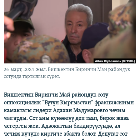
ОНЛАЙН ШЕРИНЕ
ЭЖЕ-СИҢДИЛЕР
АЗАТТЫК+
ЫҢГАЙСЫЗ СУРООЛОР
ЭЕ/АРнун бардык сайттары
26-март, 2024-жыл. Бишкектин Биринчи Май райондук
сотунда тартылган сүрөт.
Бишкектин Биринчи Май райондук соту
оппозициялык “Бүтүн Кыргызстан” фракциясынын
камактагы лидери Адахан Мадумаровго чечим
чыгарды. Сот аны күнөөлүү деп таап, бирок жаза
чегерген жок. Адвокаттын билдирүүсүндө, ал
чечим күчүнө киргиче абакта болот. Депутат сот