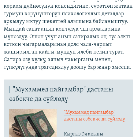
көркөм дүйнөсүнүн кенендигине, сүрөттөп жаткан
турмуш көрүнүштөрүн психологиялык деталдар
аркылуу ыктуу шөкөттөй алышына байланыштуу.
Мындай сапат анын көпчүлүк чыгармаларына
мүнөздүү. Ошон үчүн анын сатиралык өң-түс алып
кеткен чыгармаларынан деле чала-чарпыт
жашырылган кайгы-муңдун илеби келип турат.
Сатира өзү күлкү, аяныч чакырганы менен,
түпкүлүгүндө трагедиялуу доошу бар жанр эмеспи.
"Мухаммед пайгамбар" дастаны
өзбекче да сүйлөдү
"Мухаммед пайгамбар"
дастаны өзбекче да сүйлөдү
Кыргыз Эл акыны