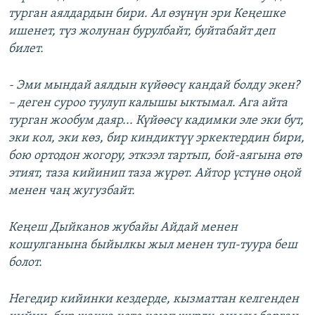
турган аялдардын бири. Ал өзүнүн эри Кеңешке
ишенет, түз жолунан бурулбайт, буйтабайт деп
билет.
- Эми мындай аялдын күйөөсү кандай болду экен?
– деген суроо туулуп калышы ыктымал. Ага айта
турган жообум даяр... Күйөөсү кадимки эле эки бут,
эки кол, эки көз, бир киндиктүү эркектердин бири,
бою ортодон жогору, эткээл тартып, бой-аягына өтө
этият, таза кийинип таза жүрөт. Айтор үстүнө оңой
менен чаң жугузбайт.
Кеңеш Дыйканов жубайы Айдай менен
кошулганына быйылкы жыл менен туп-туура беш
болот.
Негедир кийинки кездерде, кызматтан келгенден