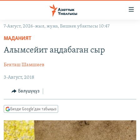
Линктер
Мазмунга
өтүңүз
7-Август, 2026-жыл, жума, Бишкек убактысы 10:47
Навигацияга
ЖАҢЫЛЫКТАР
өтүңүз
МАДАНИЯТ
КЫРГЫЗСТАН
Издөөгө
Алымсейит аңдабаган сыр
салыңыз
ДҮЙНӨ
КЫРГЫЗСТАН
Бекташ Шамшиев
УКРАИНА
САЯСАТ
ДҮЙНӨ
3-Август, 2018
АТАЙЫН ИЛИКТӨӨ
ЭКОНОМИКА
БОРБОР АЗИЯ
ТВ ПРОГРАММАЛАР
МАДАНИЯТ
Бөлүшүңүз
ПОДКАСТ
БҮГҮН АЗАТТЫКТА
Бизди Google'дан табыңыз
ӨЗГӨЧӨ ПИКИР
ЭКСПЕРТТЕР ТАЛДАЙТ
БИЗ ЖАНА ДҮЙНӨ
Русский
ДАНИСТЕ