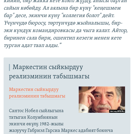
кийин, бир жакка кете коюп жүрдү, анысы барган
сайын көбөйдү. Ал аялына бир күнү "кеңешмем
бар" десе, экинчи күнү "коллегия болот" дейт.
Үчүнчүдө бюросу, төртүнчүдө жыйналышы, бир-
эки күндүк командировкасы да чыга калат. Айтор,
биринен сала бири, ошентип кезеги менен кете
турган адат таап алды.”
Маркестин сыйкырдуу
реализминин табышмагы
Маркестин сыйкырдуу
реализминин табышмагы
Сантос Нобел сыйлыгына
татыган Колумбиянын
экинчи өкүлү. 1982-жылы
жазуучу Габриэл Гарсиа Маркес адабият боюнча