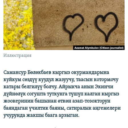
ОНЛАЙН ШЕРИНЕ
ЭЖЕ-СИҢДИЛЕР
АЗАТТЫК+
ЫҢГАЙСЫЗ СУРООЛОР
ЭЕ/АРнун бардык сайттары
Иллюстрация
Самансур Бөлөкбаев кыргыз окурмандарына
куйкум сөздүү куудул жазуучу, таасын котормочу
катары белгилүү болчу. Айрыкча анын Экинчи
дүйнөлүк согушта туткунга түшүп калган кыргыз
жоокеринин башынан өткөн азап-тозокторун
баяндаган үчилтик баяны, сатиралык аңгемелери
учурунда жакшы баага арзыган.