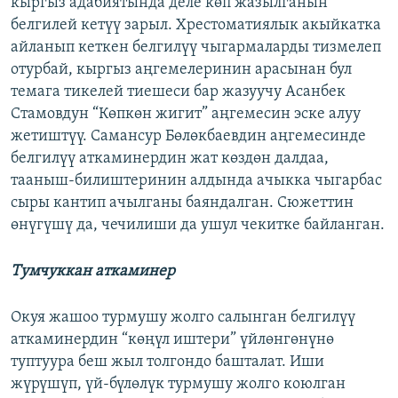
кыргыз адабиятында деле көп жазылганын
белгилей кетүү зарыл. Хрестоматиялык акыйкатка
айланып кеткен белгилүү чыгармаларды тизмелеп
отурбай, кыргыз аңгемелеринин арасынан бул
темага тикелей тиешеси бар жазуучу Асанбек
Стамовдун “Көпкөн жигит” аңгемесин эске алуу
жетиштүү. Самансур Бөлөкбаевдин аңгемесинде
белгилүү аткаминердин жат көздөн далдаа,
тааныш-билиштеринин алдында ачыкка чыгарбас
сыры кантип ачылганы баяндалган. Сюжеттин
өнүгүшү да, чечилиши да ушул чекитке байланган.
Тумчуккан аткаминер
Окуя жашоо турмушу жолго салынган белгилүү
аткаминердин “көңүл иштери” үйлөнгөнүнө
туптуура беш жыл толгондо башталат. Иши
жүрүшүп, үй-бүлөлүк турмушу жолго коюлган