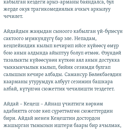
кабылган кездеги арыз-арманы баяндалса, бул
жерде окуя трагикомедиялык ачкыч аркылуу
чечилет.
Айдайдын жаңыдан сыноого кабылган үй-бүлөсүн
сактоого мүмкүндүгү бар эле. Непадам,
кеңпейилдик кылып кечирип ийсе күйөөсү өмүр
бою анын алдында айыптуу болуп өтмөк. Өзүндөй
тазалыкты күйөөсүнөн күткөн аял анын достукка
чыккынчылык кылып, бийик сезимди булгап
салышын кечире албады. Самансур Бөлөкбаевдин
каарманы утурумдук албуут сезимин башкара
албай, күтүлгөн сюжеттик чечилишти тездетет.
Айдай – Кеңеш – Айнаш үчилтиги көркөм
адабиятта оголе көп сүрөттөлгөн сюжеттердин
бири. Айдай менен Кеңештин достордон
жашырган тымызын иштери баары бир ачылмак,