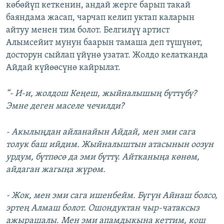
көбөйүп кеткенин, андай жерге барып такай
баяндама жасап, чарчап келип уктап каларын
айтуу менен тим болот. Белгилүү артист
Алымсейит мунун баарын тамаша деп түшүнөт,
досторун сыйлап үйүнө узатат. Жолдо келатканда
Айдай күйөөсүнө кайрылат.
“- И-и, жолдош Кеңеш, жыйналышың бүттүбү?
Эмне деген маселе чечилди?
- Акылыңдан айланайын Айдай, мен эми сага
толук баш ийдим. Жыйналыштын атасынын оозун
урдум, бүтпөсө да эми бүттү. Айтканыңа көнөм,
айдаган жагыңа жүрөм.
- Жок, мен эми сага ишенбейм. Бүгүн Айнаш болсо,
эртең Алмаш болот. Ошондуктан чыр-чатаксыз
ажырашалы. Мен эми апамдыкына кеттим, кош