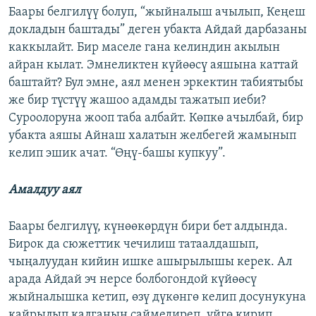
Баары белгилүү болуп, “жыйналыш ачылып, Кеңеш
докладын баштады” деген убакта Айдай дарбазаны
каккылайт. Бир маселе гана келиндин акылын
айран кылат. Эмнеликтен күйөөсү аяшына каттай
баштайт? Бул эмне, аял менен эркектин табиятыбы
же бир түстүү жашоо адамды тажатып иеби?
Суроолоруна жооп таба албайт. Көпкө ачылбай, бир
убакта аяшы Айнаш халатын желбегей жамынып
келип эшик ачат. “Өңү-башы купкуу”.
Амалдуу аял
Баары белгилүү, күнөөкөрдүн бири бет алдында.
Бирок да сюжеттик чечилиш татаалдашып,
чыңалуудан кийин ишке ашырылышы керек. Ал
арада Айдай эч нерсе болбогондой күйөөсү
жыйналышка кетип, өзү дүкөнгө келип досунукуна
кайрылып калганын саймедиреп, үйгө кирип