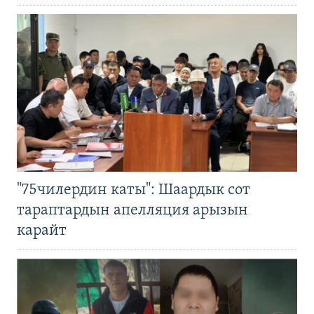
"75чилердин каты": Шаардык сот
тараптардын апелляция арызын
карайт