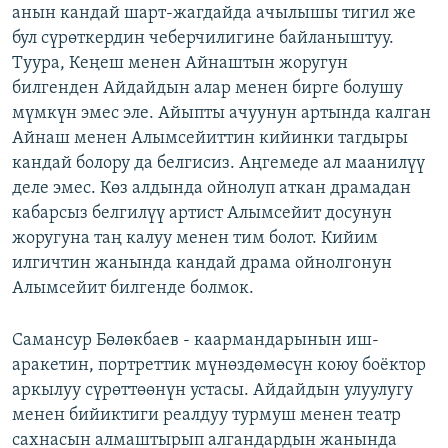
анын кандай шарт-жагдайда ачылышы тигил же
бул сүрөткердин чеберчилигине байланыштуу.
Туура, Кеңеш менен Айнаштын жоругун
билгенден Айдайдын алар менен бирге болушу
мүмкүн эмес эле. Айыпты ачуунун артында калган
Айнаш менен Алымсейиттин кийинки тагдыры
кандай болору да белгисиз. Аңгемеде ал маанилүү
деле эмес. Көз алдында ойнолуп аткан драмадан
кабарсыз белгилүү артист Алымсейит досунун
жоругуна таң калуу менен тим болот. Кийим
илгичтин жанында кандай драма ойнолгонун
Алымсейит билгенде болмок.
Самансур Бөлөкбаев - каармандарынын иш-
аракетин, портреттик мүнөздөмөсүн коюу боёктор
аркылуу сүрөттөөнүн устасы. Айдайдын улуулугу
менен бийиктиги реалдуу турмуш менен театр
сахнасын алмаштырып алгандардын жанында