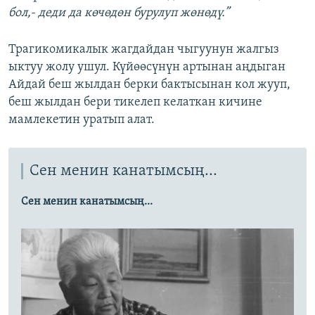
бол,- деди да көчөдөн бурулуп жөнөдү.”
Трагикомикалык жагдайдан чыгуунун жалгыз
ыктуу жолу ушул. Күйөөсүнүн артынан аңдыган
Айдай беш жылдан берки бактысынан кол жууп,
беш жылдан бери тикелеп келаткан кичине
мамлекетин уратып алат.
Сен менин канатымсың...
Сен менин канатымсың...