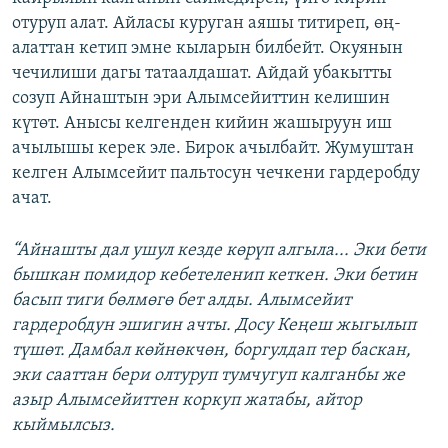
отуруп алат. Айласы куруган аяшы титиреп, өң-
алаттан кетип эмне кыларын билбейт. Окуянын
чечилиши дагы татаалдашат. Айдай убакытты
созуп Айнаштын эри Алымсейиттин келишин
күтөт. Анысы келгенден кийин жашыруун иш
ачылышы керек эле. Бирок ачылбайт. Жумуштан
келген Алымсейит пальтосун чечкени гардеробду
ачат.
“Айнашты дал ушул кезде көрүп алгыла... Эки бети
бышкан помидор кебетеленип кеткен. Эки бетин
басып тиги бөлмөгө бет алды. Алымсейит
гардеробдун эшигин ачты. Досу Кеңеш жыгылып
түшөт. Дамбал көйнөкчөн, боргулдап тер баскан,
эки сааттан бери олтуруп тумчугуп калганбы же
азыр Алымсейиттен коркуп жатабы, айтор
кыймылсыз.