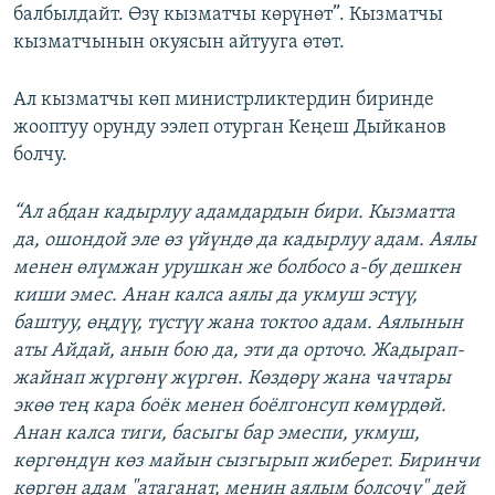
балбылдайт. Өзү кызматчы көрүнөт”. Кызматчы
кызматчынын окуясын айтууга өтөт.
Ал кызматчы көп министрликтердин биринде
жооптуу орунду ээлеп отурган Кеңеш Дыйканов
болчу.
“Ал абдан кадырлуу адамдардын бири. Кызматта
да, ошондой эле өз үйүндө да кадырлуу адам. Аялы
менен өлүмжан урушкан же болбосо а-бу дешкен
киши эмес. Анан калса аялы да укмуш эстүү,
баштуу, өңдүү, түстүү жана токтоо адам. Аялынын
аты Айдай, анын бою да, эти да орточо. Жадырап-
жайнап жүргөнү жүргөн. Көздөрү жана чачтары
экөө тең кара боёк менен боёлгонсуп көмүрдөй.
Анан калса тиги, басыгы бар эмеспи, укмуш,
көргөндүн көз майын сызгырып жиберет. Биринчи
көргөн адам "атаганат, менин аялым болсочу" дей