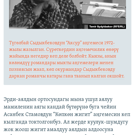
Түгөлбай Сыдыкбековдун “Аксур” аңгемеси 1972-
жылы жазылган. Сүрөткердин аңгемечилик өнөрү
жайында негедир кеп деле болбойт. Кыязы, анын
көлөмдүү романдары мыкты аңгемелери менен
поэзиясын жаап, көп окурмандар Сыдыкбековду
даркан романчы катары гана таанып калган окшойт.
Эрди-аялдын ортосундагы мына ушул аялуу
мамиленин аягы кандай бүтөрүнө буга чейин
Асанбек Стамовдун “Көпкөн жигит” аңгемесин кеп
кылганда токтолгонбуз. Ал жерде куулук-шумдугу
жок жоош жигит амалдуу аялдын алдоосуна