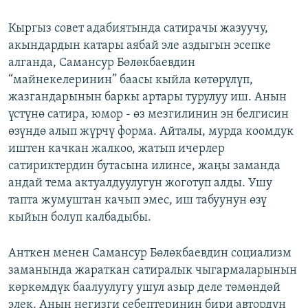
Кыргыз совет адабиятында сатирачы жазуучу,
акындардын катары аябай эле аздыгын эсепке
алганда, Самансур Бөлөкбаевдин
“майнекелеринин” баасы кыйла көтөрүлүп,
жазгандарынын баркы артары турулуу иш. Анын
үстүнө сатира, юмор - өз мезгилинин эн белгисин
өзүндө алып жүрчү форма. Айталы, мурда коомдук
иштен качкан жалкоо, жатып ичерлер
сатириктердин бутасына илинсе, жаңы заманда
андай тема актуалдуулугун жоготуп алды. Ушу
тапта жумуштан качып эмес, иш табуунун өзү
кыйын болуп калбадыбы.
Анткен менен Самансур Бөлөкбаевдин социализм
заманында жараткан сатиралык чыгармаларынын
көркөмдүк баалуулугу ушул азыр деле төмөндөй
элек. Анын негизги себептеринин бири автордун