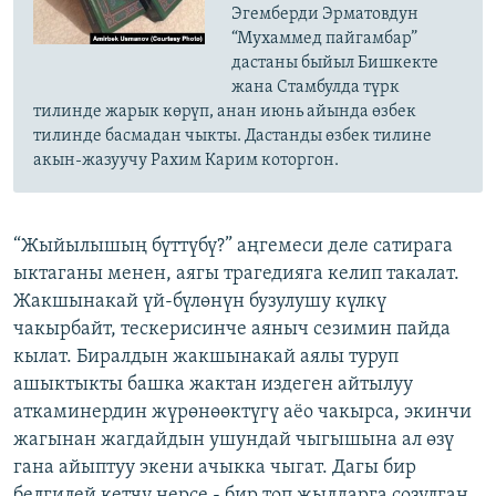
Эгемберди Эрматовдун
“Мухаммед пайгамбар”
дастаны быйыл Бишкекте
жана Стамбулда түрк
тилинде жарык көрүп, анан июнь айында өзбек
тилинде басмадан чыкты. Дастанды өзбек тилине
акын-жазуучу Рахим Карим которгон.
“Жыйылышың бүттүбү?” аңгемеси деле сатирага
ыктаганы менен, аягы трагедияга келип такалат.
Жакшынакай үй-бүлөнүн бузулушу күлкү
чакырбайт, тескерисинче аяныч сезимин пайда
кылат. Биралдын жакшынакай аялы туруп
ашыктыкты башка жактан издеген айтылуу
аткаминердин жүрөнөөктүгү аёо чакырса, экинчи
жагынан жагдайдын ушундай чыгышына ал өзү
гана айыптуу экени ачыкка чыгат. Дагы бир
белгилей кетчү нерсе - бир топ жылдарга созулган