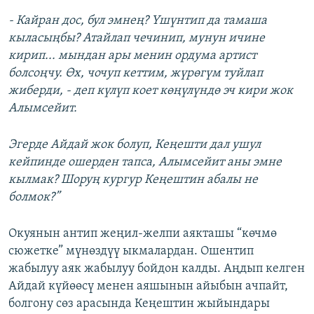
- Кайран дос, бул эмнең? Үшүнтип да тамаша
кыласыңбы? Атайлап чечинип, мунун ичине
кирип... мындан ары менин ордума артист
болсоңчу. Өх, чочуп кеттим, жүрөгүм туйлап
жиберди, - деп күлүп коет көңүлүндө эч кири жок
Алымсейит.
Эгерде Айдай жок болуп, Кеңешти дал ушул
кейпинде ошерден тапса, Алымсейит аны эмне
кылмак? Шоруң кургур Кеңештин абалы не
болмок?”
Окуянын антип жеңил-желпи аякташы “көчмө
сюжетке” мүнөздүү ыкмалардан. Ошентип
жабылуу аяк жабылуу бойдон калды. Аңдып келген
Айдай күйөөсү менен аяшынын айыбын ачпайт,
болгону сөз арасында Кеңештин жыйындары