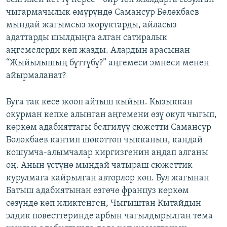
чыгармачылык өмүрүндө Самансур Бөлөкбаев
мындай жагымсыз жоруктарды, айласыз
адаттарды шылдыңга алган сатиралык
аңгемелерди көп жазды. Алардын арасынан
“Жыйылышың бүттүбү?” аңгемеси эмнеси менен
айырмаланат?
Буга так кесе жооп айтыш кыйын. Кызыккан
окурман кепке алынган аңгемени өзү окуп чыгып,
көркөм адабияттагы белгилүү сюжетти Самансур
Бөлөкбаев кантип шөкөттөп чыкканын, кандай
кошумча-алымчалар киргизгенин аңдап алганы
оң. Анын үстүнө мындай чатыраш сюжеттик
курулмага кайрылган авторлор көп. Бул жагынан
Батыш адабиятынан өзгөчө француз көркөм
сөзүндө көп иликтенген, Чыгыштан Кытайдын
элдик повесттеринде арбын чагылдырылган тема