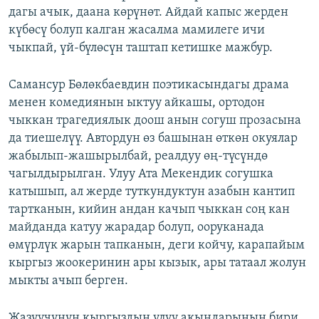
дагы ачык, даана көрүнөт. Айдай капыс жерден
күбөсү болуп калган жасалма мамилеге ичи
чыкпай, үй-бүлөсүн таштап кетишке мажбур.
Самансур Бөлөкбаевдин поэтикасындагы драма
менен комедиянын ыктуу айкашы, ортодон
чыккан трагедиялык доош анын согуш прозасына
да тиешелүү. Автордун өз башынан өткөн окуялар
жабылып-жашырылбай, реалдуу өң-түсүндө
чагылдырылган. Улуу Ата Мекендик согушка
катышып, ал жерде туткундуктун азабын кантип
тартканын, кийин андан качып чыккан соң кан
майданда катуу жарадар болуп, ооруканада
өмүрлүк жарын тапканын, деги койчу, карапайым
кыргыз жоокеринин ары кызык, ары татаал жолун
мыкты ачып берген.
Жазуучунун кыргыздын улуу акындарынын бири