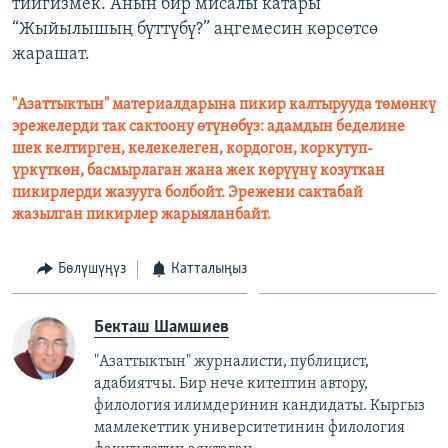
тийгизмек. Анын бир мисалы катары
“Жыйылышың бүттүбү?” аңгемесин көрсөтсө
жарашат.
"Азаттыктын" материалдарына пикир калтырууда төмөнкү
эрежелерди так сактоону өтүнөбүз: адамдын беделине
шек келтирген, келекелеген, кордогон, коркутуп-
үркүткөн, басмырлаган жана жек көрүүнү козуткан
пикирлерди жазууга болбойт. Эрежени сактабай
жазылган пикирлер жарыяланбайт.
Бөлүшүңүз
Катталыңыз
Бекташ Шамшиев
"Азаттыктын" журналисти, публицист,
адабиятчы. Бир нече китептин автору,
филология илимдеринин кандидаты. Кыргыз
мамлекеттик университетинин филология