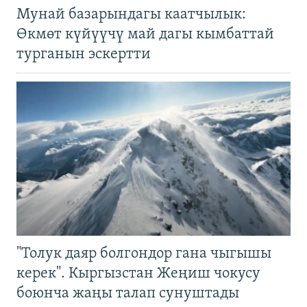
Мунай базарындагы каатчылык:
Өкмөт күйүүчү май дагы кымбаттай
турганын эскертти
"Толук даяр болгондор гана чыгышы
керек". Кыргызстан Жеңиш чокусу
боюнча жаңы талап сунуштады