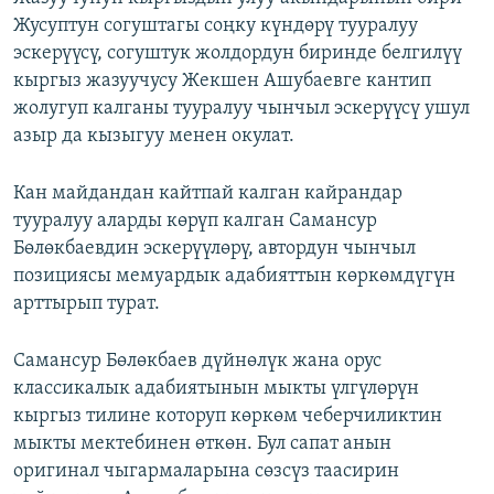
Жусуптун согуштагы соңку күндөрү тууралуу
эскерүүсү, согуштук жолдордун биринде белгилүү
кыргыз жазуучусу Жекшен Ашубаевге кантип
жолугуп калганы тууралуу чынчыл эскерүүсү ушул
азыр да кызыгуу менен окулат.
Кан майдандан кайтпай калган кайрандар
тууралуу аларды көрүп калган Самансур
Бөлөкбаевдин эскерүүлөрү, автордун чынчыл
позициясы мемуардык адабияттын көркөмдүгүн
арттырып турат.
Самансур Бөлөкбаев дүйнөлүк жана орус
классикалык адабиятынын мыкты үлгүлөрүн
кыргыз тилине которуп көркөм чеберчиликтин
мыкты мектебинен өткөн. Бул сапат анын
оригинал чыгармаларына сөзсүз таасирин