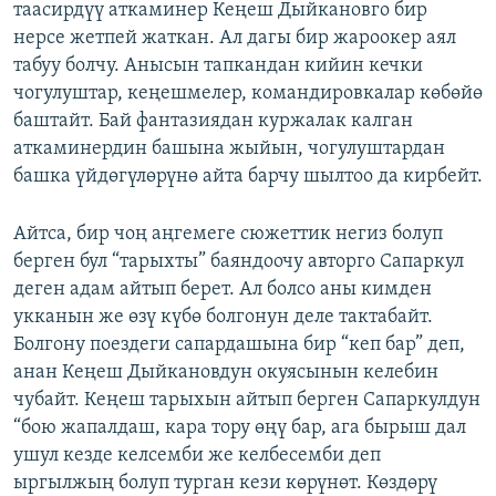
таасирдүү аткаминер Кеңеш Дыйкановго бир
нерсе жетпей жаткан. Ал дагы бир жароокер аял
табуу болчу. Анысын тапкандан кийин кечки
чогулуштар, кеңешмелер, командировкалар көбөйө
баштайт. Бай фантазиядан куржалак калган
аткаминердин башына жыйын, чогулуштардан
башка үйдөгүлөрүнө айта барчу шылтоо да кирбейт.
Айтса, бир чоң аңгемеге сюжеттик негиз болуп
берген бул “тарыхты” баяндоочу авторго Сапаркул
деген адам айтып берет. Ал болсо аны кимден
укканын же өзү күбө болгонун деле тактабайт.
Болгону поездеги сапардашына бир “кеп бар” деп,
анан Кеңеш Дыйкановдун окуясынын келебин
чубайт. Кеңеш тарыхын айтып берген Сапаркулдун
“бою жапалдаш, кара тору өңү бар, ага бырыш дал
ушул кезде келсемби же келбесемби деп
ыргылжың болуп турган кези көрүнөт. Көздөрү