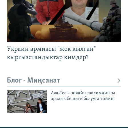
Украин армиясы "жок кылган"
кыргызстандыктар кимдер?
Блог - Миңсанат
Ала-Тоо – онлайн таалимдин эл
аралык бешиги болууга тийиш