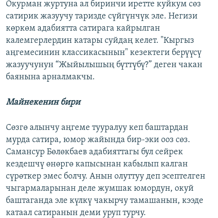
Окурман журтуна ал биринчи иретте куйкум сөз
сатирик жазуучу таризде сүйгүнчүк эле. Негизи
көркөм адабиятта сатирага кайрылган
калемгерлердин катары суйдаң келет. "Кыргыз
аңгемесинин классикасынын" кезектеги берүүсү
жазуучунун “Жыйылышың бүттүбү?” деген чакан
баянына арналмакчы.
Майнекенин бири
Сөзгө алынчу аңгеме тууралуу кеп баштардан
мурда сатира, юмор жайында бир-эки ооз сөз.
Самансур Бөлөкбаев адабияттагы бул сейрек
кездешчү өнөргө капысынан кабылып калган
сүрөткер эмес болчу. Анын олуттуу деп эсептелген
чыгармаларынан деле жумшак юмордун, окуй
баштаганда эле күлкү чакырчу тамашанын, кээде
катаал сатиранын деми уруп турчу.