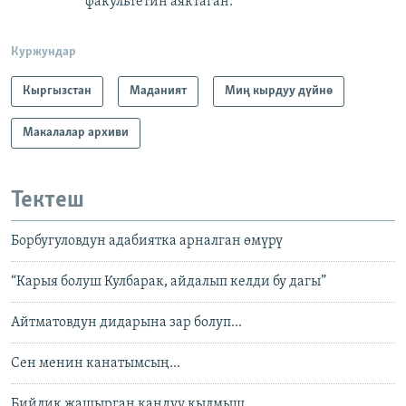
факультетин аяктаган.
Куржундар
Кыргызстан
Маданият
Миң кырдуу дүйнө
Макалалар архиви
Тектеш
Борбугуловдун адабиятка арналган өмүрү
“Карыя болуш Кулбарак, айдалып келди бу дагы”
Айтматовдун дидарына зар болуп...
Сен менин канатымсың...
Бийлик жашырган кандуу кылмыш