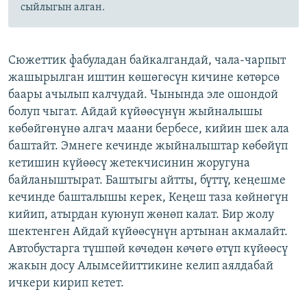
сыйлыгын алган.
Сюжеттик фабуладан байкалгандай, чала-чарпыт
жашырылган иштин көшөгөсүн кичине көтөрсө
баары ачылып калчудай. Чынында эле ошондой
болуп чыгат. Айдай күйөөсүнүн жыйналышы
көбөйгөнүнө алгач маани бербесе, кийин шек ала
баштайт. Эмнеге кечинде жыйналыштар көбөйүп
кетишин күйөөсү жетекчисинин жоругуна
байланыштырат. Баштыгы айтты, бүттү, кеңешме
кечинде башталышы керек, Кеңеш таза көйнөгүн
кийип, атырдан куюнуп жөнөп калат. Бир жолу
шектенген Айдай күйөөсүнүн артынан акмалайт.
Автобустарга түшпөй көчөдөн көчөгө өтүп күйөөсү
жакын досу Алымсейиттикине келип аялдабай
ичкери кирип кетет.