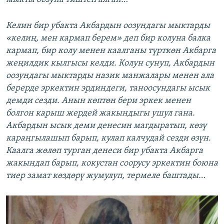
Келин бир убакта Акбардын оозундагы мыктарды
«келиң, мен кармап берем» деп бир колуна балка
кармап, бир колу менен каалганы түрткөн Акбарга
жеңилдик кылгысы келди. Колун сунуп, Акбардын
оозундагы мыктарды назик манжалары менен ала
берерде эркектин эрдиндеги, таноосундагы ысык
демди сезди. Анын көптөн бери эркек менен
болгон карыш жердей жакындыгы ушул гана.
Акбардын ысык деми денесин магдыратып, көзү
караңгылашып барып, кулап калчудай сезди өзүн.
Каалга жөлөп турган денеси бир убакта Акбарга
жакындап барып, кокустан соорусу эркектин боюна
тиер замат көздөрү жумулуп, термеле баштады…