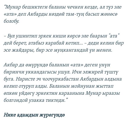
“Мунар бешиктеги баланы чечкен кезде, ал түз эле
«ата» деп Акбарды көздөй там-туң басып жөнөсө
болобу.
– Бул ушинтип эркек киши көрсө эле баарын "ата"
дей берет, атабыз карабай кетип… – деди келин бир
эсе жайдары, бир эсе муңкангандай үн менен.
Акбар да өмүрүндө баланын «ата» деген үнүн
биринчи уккандагысы ушул. Ичи элжирей түштү
буга. Наристе эч чоочуркабастан Акбардын алдына
келип отуруп алды. Баланын мойнунан жыттап
өпкөн үйдөгү эркектин караанына Мунар ыраазы
болгондой узакка тиктеди.”
Нике адамдын жүрөгүндө