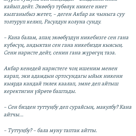
кайып дейт. Экөөбүз түбөлүк никеге ниет
кылганыбыз жетет, – деген Акбар ак чыныга суу
толтуруп келип, Расулдун колуна сунду.
– Кана балам, апаң экөөбүздүн никебизге сен гана
күбөсүң, андыктан сен гана никебизди кыясың.
Сени наристе дейт, сенин гана жүрөгүң таза.
Акбар кенедей наристеге чоң ишеним менен
карап, эки адамдын ортосундагы ыйык никени
кыярда кандай тилек каалап, эмне деп айтыш
керектигин үйрөтө баштады.
– Сен бизден туттуңбу деп сурайсың, макулбу? Кана
айтчы…
– Туттуңбу? – бала муну таптак айтты.