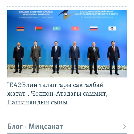
"ЕАЭБдин талаптары сакталбай
жатат". Чолпон-Атадагы саммит,
Пашиняндын сыны
Блог - Миңсанат