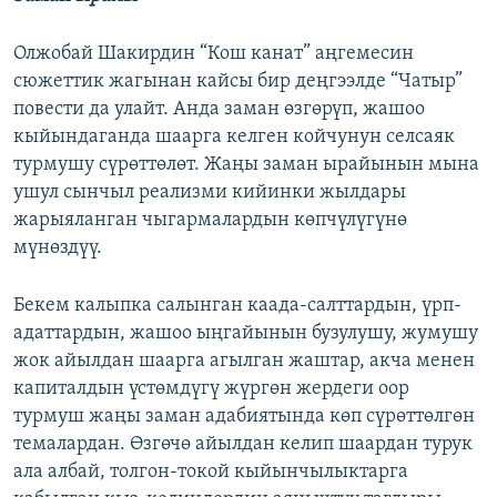
Олжобай Шакирдин “Кош канат” аңгемесин
сюжеттик жагынан кайсы бир деңгээлде “Чатыр”
повести да улайт. Анда заман өзгөрүп, жашоо
кыйындаганда шаарга келген койчунун селсаяк
турмушу сүрөттөлөт. Жаңы заман ырайынын мына
ушул сынчыл реализми кийинки жылдары
жарыяланган чыгармалардын көпчүлүгүнө
мүнөздүү.
Бекем калыпка салынган каада-салттардын, үрп-
адаттардын, жашоо ыңгайынын бузулушу, жумушу
жок айылдан шаарга агылган жаштар, акча менен
капиталдын үстөмдүгү жүргөн жердеги оор
турмуш жаңы заман адабиятында көп сүрөттөлгөн
темалардан. Өзгөчө айылдан келип шаардан турук
ала албай, толгон-токой кыйынчылыктарга