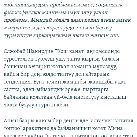
табышкандардын проблемасы эмес, социалдык-
философиялык маани-мазмун алчу үлкөн
проблема. Мындай абалга алып келип аткан эмгек
миграциясы деп көрсөтүүдө, негизи бул өзү
турмуштун зарылдыгынан чыгып жаткан иш.
Олжобай Шакирдин “Кош канат” аңгемесинде
сүрөттөлгөн турмуш ушу тапта кыргыз баласы
башынан кечирип жаткан заманга мүнөздүү,
кайсы бир деңгээлде типтүү деп айтарлык
тенденция. Буга чейин жаманбы-жакшыбы адат-
салтка, адеп-ыймандык эреже-шарттарга
байланып келаткан үй-бүлө институту кысталыш
чакта бузулуп турган кези.
Анын баары кайсы бир деңгээлде “алгачкы капитал
топтоо” аракетине да байланышып кетет. Мына
ушул көр дүйнө, “алгачкы капитал топтоо” аракетин