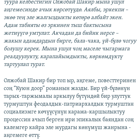
туура келбестигин Олжобай Шакир мына ушул
аңгемесинде ачык көрсөтүүдө. Аялбы, эркекпи –
экөө тең эле жалгыздыкты көтөрө албайт экен.
Адам табияты өз эркинен тыш бактысына
жетиүүгө умтулат. Акчадан да бийик нерсе –
жакын адамдардын бирге, бала-чака, үй-бүлө чогуу
болушу керек. Мына ушул чоң маселе чыгармага
реалдуулукту, карапайымдыкты, көркөмдүктү
тартуулап турат.
Олжобай Шакир бир топ ыр, аңгеме, повесттеринен
соң “Куюн доор” романын жазды. Бир үй-бүлөнүн
тарых-таржымалы аркылуу бүтүндөй бир улуттук
турмуштун феодалдык-патриархалдык турмуштан
социализмге көчүүсүнүн карама-каршылыктуу
процессин ачып берген ири эпикалык баяндан соң
калемгер кайра эле мурдагы көнүмүш жанрына -
аңгемеге өттү.