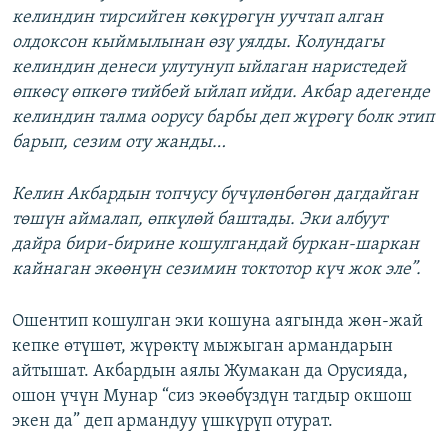
келиндин тирсийген көкүрөгүн уучтап алган
олдоксон кыймылынан өзү уялды. Колундагы
келиндин денеси улутунуп ыйлаган наристедей
өпкөсү өпкөгө тийбей ыйлап ийди. Акбар адегенде
келиндин талма оорусу барбы деп жүрөгү болк этип
барып, сезим оту жанды…
Келин Акбардын топчусу бүчүлөнбөгөн дагдайган
төшүн аймалап, өпкүлөй баштады. Эки албуут
дайра бири-бирине кошулгандай буркан-шаркан
кайнаган экөөнүн сезимин токтотор күч жок эле”.
Ошентип кошулган эки кошуна аягында жөн-жай
кепке өтүшөт, жүрөктү мыжыган армандарын
айтышат. Акбардын аялы Жумакан да Орусияда,
ошон үчүн Мунар “сиз экөөбүздүн тагдыр окшош
экен да” деп армандуу үшкүрүп отурат.