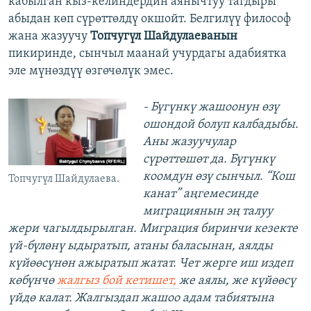
кабылган кыз-келиндердин аянычтуу тагдыры
абыдан көп сүрөттөлдү окшойт. Белгилүү философ
жана жазуучу
Топчугүл Шайдулаеванын
пикиринде, сынчыл маанай учурдагы адабиятка
эле мүнөздүү өзгөчөлүк эмес.
- Бүгүнкү жашоонун өзү
ошондой болуп калбадыбы.
Аны жазуучулар
сүрөттөшөт да. Бүгүнкү
коомдун өзү сынчыл. “Кош
Топчугүл Шайдулаева.
канат” аңгемесинде
миграциянын эң талуу
жери чагылдырылган. Миграция биринчи кезекте
үй-бүлөнү ыдыратып, атаны баласынан, аялды
күйөөсүнөн ажыратып жатат. Чет жерге иш издеп
көбүнчө
жалгыз бой кетишет,
же аялы, же күйөөсү
үйдө калат. Жалгыздап жашоо адам табиятына