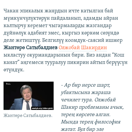
Чакан эпикалык жанрдын ичте катылган бай
мүмкүнчүлүктөрүн пайдаланып, адамды айран
калтырчу керемет чыгармаларды жазгандар
дүйнөлүк адабият эмес, кыргыз көркөм сөзүндө
деле жетиштүү. Белгилүү коомдук-саясий ишмер
Жантөрө Сатыбалдиев
Олжобай Шакирдин
ыкластуу окурмандарынын бири. Биз андан “Кош
канат” аңгемеси тууралуу пикирин айтып берүүсүн
өтүндүк.
- Ар бир нерсе шарт,
убактысына жараша
чечилет тура. Олжобай
Шакир проблеманы ачык,
терең көрсөтө алган.
Жантөрө Сатыбалдиев.
Мында терең философия
жатат. Бул бир эле