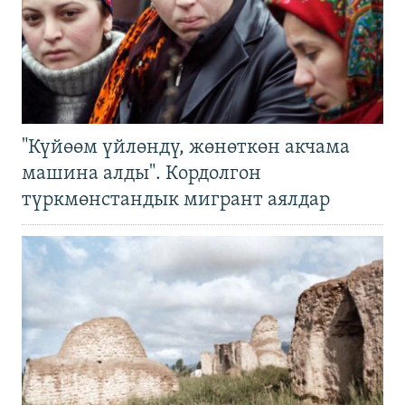
"Күйөөм үйлөндү, жөнөткөн акчама
машина алды". Кордолгон
түркмөнстандык мигрант аялдар