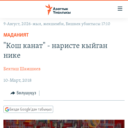
Линктер
Мазмунга
өтүңүз
9-Август, 2026-жыл, жекшемби, Бишкек убактысы 17:10
Навигацияга
ЖАҢЫЛЫКТАР
өтүңүз
МАДАНИЯТ
КЫРГЫЗСТАН
Издөөгө
"Кош канат" - наристе кыйган
салыңыз
ДҮЙНӨ
КЫРГЫЗСТАН
нике
УКРАИНА
САЯСАТ
ДҮЙНӨ
Бекташ Шамшиев
АТАЙЫН ИЛИКТӨӨ
ЭКОНОМИКА
БОРБОР АЗИЯ
10-Март, 2018
ТВ ПРОГРАММАЛАР
МАДАНИЯТ
ПОДКАСТ
БҮГҮН АЗАТТЫКТА
Бөлүшүңүз
ӨЗГӨЧӨ ПИКИР
ЭКСПЕРТТЕР ТАЛДАЙТ
Бизди Google'дан табыңыз
БИЗ ЖАНА ДҮЙНӨ
Русский
ДАНИСТЕ