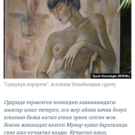
"Сулуунун портрети". Асатилла Тешебаевдин сүрөтү
Ордунда термелген келиндин алаканындагы
мыктар кошо титиреп, ага жер айлан көчөк болуп
атканын балка кагып аткан эркек сезген жок.
Боюна жакындап келген Мунар кулап баратканда
гана шап кучактап калды. Кучактап алып,