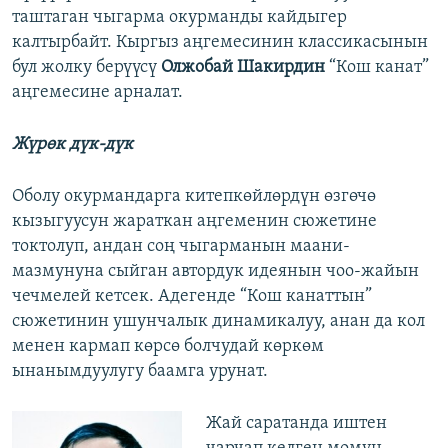
таштаган чыгарма окурманды кайдыгер
калтырбайт. Кыргыз аңгемесинин классикасынын
бул жолку берүүсү
Олжобай Шакирдин
“Кош канат”
аңгемесинe арналат.
Жүрөк дүк-дүк
Оболу окурмандарга китепкөйлөрдүн өзгөчө
кызыгуусун жараткан аңгеменин сюжетине
токтолуп, андан соң чыгарманын маани-
мазмунуна сыйган автордук идеянын чоо-жайын
чечмелей кетсек. Адегенде “Кош канаттын”
сюжетинин ушунчалык динамикалуу, анан да кол
менен кармап көрсө болчудай көркөм
ынанымдуулугу баамга урунат.
Жай саратанда иштен