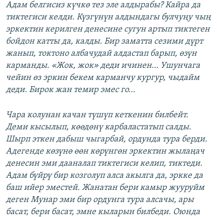
Адам белгисиз күчкө тез эле алдырабы? Кайра да
тиктегиси келди. Күзгүнүн алдындагы булчуңу чың
эркектин керилген денесине сугун артып тиктеген
бойдон катты да, калды. Бир заматта сезими дүрт
жанып, токтоно албачудай алдастап барып, өзүн
карманды. «Жок, жок» деди ичинен… Ушунчага
чейин өз эркин бекем карманчу кургур, чыдайм
деди. Бирок жан темир эмес го…
Чара колунан качан түшүп кеткенин билбейт.
Деми кысылып, көөдөнү карбаластатып салды.
Шырп эткен дабыш чыгарбай, ордунда тура берди.
Адегенде көзүнө өөн көрүнгөн эркектин жылаңач
денесин эми дааналап тиктегиси келип, тиктеди.
Адам бүйрү бир козголуп алса акылга да, эркке да
баш ийер эместей. Жанатан бери камыр жууруйм
деген Мунар эми бир ордунга тура алсачы, ары
басат, бери басат, эмне кыларын билбеди. Оюнда