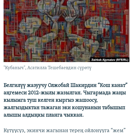
ОНЛАЙН ШЕРИНЕ
ЭЖЕ-СИҢДИЛЕР
АЗАТТЫК+
ЫҢГАЙСЫЗ СУРООЛОР
ЭЕ/АРнун бардык сайттары
"Кубаныч", Асатилла Тешебаевдин сүрөтү
Белгилүү жазуучу Олжобай Шакирдин “Кош канат”
аңгемеси 2012-жылы жазылган. Чыгармада жаңы
кылымга туш келген кыргыз жашоосу,
жалгыздыктан тажаган эки кошунанын табышып
алышы алдыңкы планга чыккан.
Күтүүсүз, экинчи жагынан терең ойлонууга “жем”