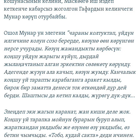
кошунасынын келини, Маскөөгө иш издеп
кеткенче кабарсыз жоголгон Гафардын келинчеги
Мунар көрүп отурбайбы.
Ошол Мунар ун элегени
“чараны колтуктап, үйдүн
илгичине колун созо берерде, көзүнө өөн көрүнгөн
нерсе учурады. Көзүң жамандыкты көрбөсүн:
коңшу үйдүн жарыгы күйүп, дырдай
жылаңачтанып алган эркектин сөлөкөтү көрүндү.
Адегенде жүзүн ала качып, көзүн жумду. Канчалык
коңшу үй тарапты карабаганга аракет кылды,
бирок бир заматта денеси ток өткөндөй дүр дей
берди. Шаштысы да кетип калды, жүрөгү дүк-дүк…
Элеңдеп эки жагын каранат, жан киши деле жок.
Коңшу үй тарапка мойнун бурарын буруп алып,
жараткандан уялдыбы же өзүнөн өзү уялдыбы, өз
бетин чымчыды. «Тобо, кудай сакта» деди ичинен.