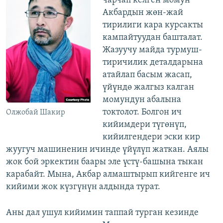
чарчап келген момун
Акбардын жөн-жай
тирилиги кара курсакты
кампайтуудан башталат.
Жазуучу майда турмуш-
тиричилик деталдарына
атайлап басым жасап,
үйүндө жалгыз калган
момундун абалына
токтолот. Болгон ич
Олжобай Шакир
кийимдери түгөнүп,
кийилгендери эски кир
жуугуч машиненин ичинде үйүлүп жаткан. Аялы
жок бой эркектин баары эле үстү-башына тыкан
карабайт. Мына, Акбар алмаштырып кийгенге ич
кийими жок күзгүнүн алдында турат.
Аны дал ушул кийимин таппай турган кезинде