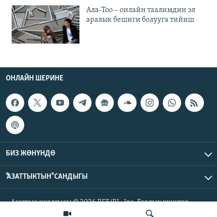
Ала-Тоо – онлайн таалимдин эл
аралык бешиги болууга тийиш
ОНЛАЙН ШЕРИНЕ
БИЗ ЖӨНҮНДӨ
"АЗАТТЫКТЫН" САНДЫГЫ
Азаттык үналгысы © 2026 RFE/RL, Inc. Бардык укуктар
корголгон.