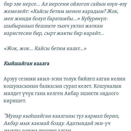
бир эле нерсе… Ал нерсени ойлогон сайын өзүн-өзү
жемелейт: «Кайсы бетим менен карадым? Жок,
мен жинди болуп баратамбы…» Күбүрөнүп-
шыбыранып бешикте тынч уктап жаткан
наристесин бир, сырт жакты бир карайт…
«Жок, жок… Кайсы бетим калат…»
Кыйшайган каалга
Арзуу сезими акыл-эсин толук бийлеп алган келин
кошунасынын балкасын сурап келет. Кошуналык
милдет үчүн гана келген Акбар эшикти оңдоого
киришет.
“Мунар кыйшайган каалганы түз кармап берип,
Акбар мык какмай болду. Адатындай эки-үч
мыкты оозуна тиштеп алган…