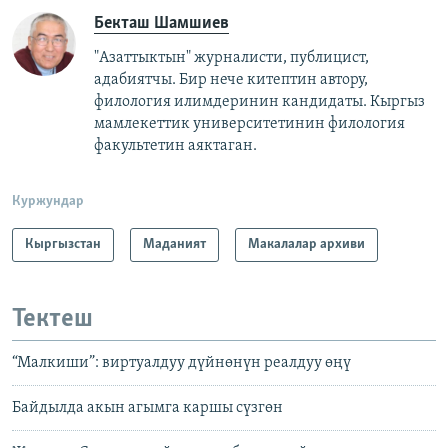
Бекташ Шамшиев
"Азаттыктын" журналисти, публицист,
адабиятчы. Бир нече китептин автору,
филология илимдеринин кандидаты. Кыргыз
мамлекеттик университетинин филология
факультетин аяктаган.
Куржундар
Кыргызстан
Маданият
Макалалар архиви
Тектеш
“Малкиши”: виртуалдуу дүйнөнүн реалдуу өңү
Байдылда акын агымга каршы сүзгөн