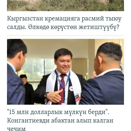
Кыргызстан кремацияга расмий тыюу
салды. Өлкөдө көрүстөн жетиштүүбү?
"15 млн долларлык мүлкүн берди".
Конгантиевди абактан алып калган
чечим