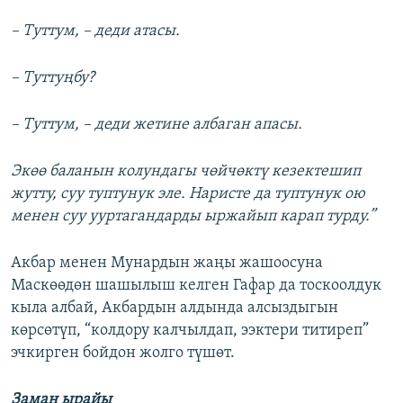
– Туттум, – деди атасы.
– Туттуңбу?
– Туттум, – деди жетине албаган апасы.
Экөө баланын колундагы чөйчөктү кезектешип
жутту, суу туптунук эле. Наристе да туптунук ою
менен суу ууртагандарды ыржайып карап турду.”
Акбар менен Мунардын жаңы жашоосуна
Маскөөдөн шашылыш келген Гафар да тоскоолдук
кыла албай, Акбардын алдында алсыздыгын
көрсөтүп, “колдору калчылдап, ээктери титиреп”
эчкирген бойдон жолго түшөт.
Заман ырайы