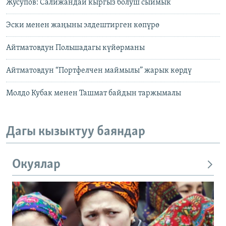
Жусупов: Салижандай кыргыз болуш сыймык
Эски менен жаңыны элдештирген көпүрө
Айтматовдун Польшадагы күйөрманы
Айтматовдун “Портфелчен маймылы” жарык көрдү
Молдо Кубак менен Ташмат байдын таржымалы
Дагы кызыктуу баяндар
Окуялар