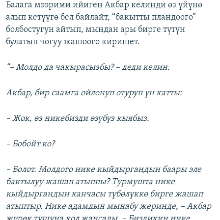
Балага мээрими ийиген Акбар келинди өз үйүнө
алып кетүүгө бел байлайт, “бакытты пландоого”
болбостугун айтып, мындан ары бирге түтүн
булатып чогуу жашоого киришет.
“– Молдо да чакырасызбы? – деди келин.
Акбар, бир саамга ойлонуп отуруп үн катты:
– Жок, өз никебизди өзүбүз кыябыз.
– Бобойт ко?
– Болот. Молдого нике кыйдыргандын баары эле
бактылуу жашап атыппы? Турмушта нике
кыйдыргандын канчасы түбөлүккө бирге жашап
атыптыр. Нике адамдын мынабу жеринде, – Акбар
жүрөк тушуна кол жаңсады. – Биздикин нике