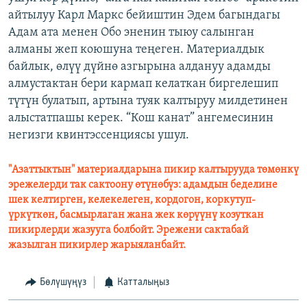
айтылуу Карл Маркс бейиштин Эдем багындагы
Адам ата менен Обо эненин тыюу салынган
алманы жеп коюшуна теңеген. Материалдык
байлык, өлүү дүйнө азгырына алдануу адамды
алмустактан бери кармап келаткан биргелешип
түтүн булатып, артына туяк калтыруу милдетинен
алыстатпашы керек. “Кош канат” ангемесинин
негизги квинтэссенциясы ушул.
"Азаттыктын" материалдарына пикир калтырууда төмөнкү
эрежелерди так сактоону өтүнөбүз: адамдын беделине
шек келтирген, келекелеген, кордогон, коркутуп-
үркүткөн, басмырлаган жана жек көрүүнү козуткан
пикирлерди жазууга болбойт. Эрежени сактабай
жазылган пикирлер жарыяланбайт.
Бөлүшүңүз
Катталыңыз