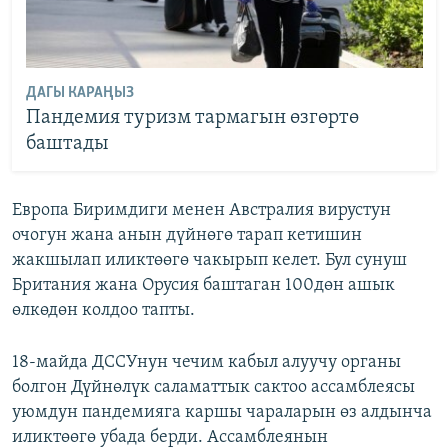
ДАГЫ КАРАҢЫЗ
Пандемия туризм тармагын өзгөртө
баштады
Европа Биримдиги менен Австралия вирустун
очогун жана анын дүйнөгө тарап кетишин
жакшылап иликтөөгө чакырып келет. Бул сунуш
Британия жана Орусия баштаган 100дөн ашык
өлкөдөн колдоо тапты.
18-майда ДССУнун чечим кабыл алуучу органы
болгон Дүйнөлүк саламаттык сактоо ассамблеясы
уюмдун пандемияга каршы чараларын өз алдынча
иликтөөгө убада берди. Ассамблеянын