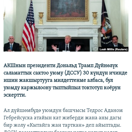
ОНЛАЙН ШЕРИНЕ
ЭЖЕ-СИҢДИЛЕР
АЗАТТЫК+
ЫҢГАЙСЫЗ СУРООЛОР
ЭЕ/АРнун бардык сайттары
АКШнын президенти Дональд Трамп Дүйнөлүк
саламаттык сактоо уюму (ДССУ) 30 күндүн ичинде
ишин жакшыртууга милдеттенме албаса, бул
уюмду каржылоону тыптыйпыл токтотуп коёрун
эскертти.
Ал дүйшөмбүдө уюмдун башчысы Тедрос Аданом
Гебрейсуска атайын кат жиберди жана аны дагы
бир жолу «Кытайга жан тарткан» деп айыптады.