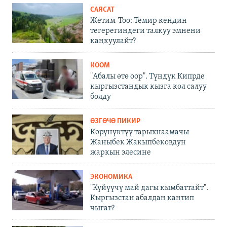
САЯСАТ
Жетим-Тоо: Темир кендин
тегерегиндеги талкуу эмнени
каңкуулайт?
КООМ
"Абалы өтө оор". Түндүк Кипрде
кыргызстандык кызга кол салуу
болду
ӨЗГӨЧӨ ПИКИР
Көрүнүктүү тарыхнаамачы
Жаныбек Жакыпбековдун
жаркын элесине
ЭКОНОМИКА
"Күйүүчү май дагы кымбаттайт".
Кыргызстан абалдан кантип
чыгат?