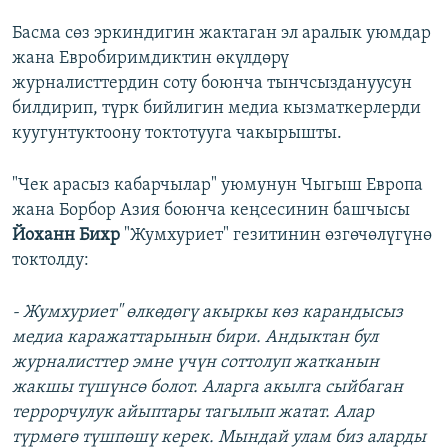
Басма сөз эркиндигин жактаган эл аралык уюмдар
жана Евробиримдиктин өкүлдөрү
журналисттердин соту боюнча тынчсыздануусун
билдирип, түрк бийлигин медиа кызматкерлерди
куугунтуктоону токтотууга чакырышты.
"Чек арасыз кабарчылар" уюмунун Чыгыш Европа
жана Борбор Азия боюнча кеңсесинин башчысы
Йоханн Бихр
"Жумхуриет" гезитинин өзгөчөлүгүнө
токтолду:
- Жумхуриет" өлкөдөгү акыркы көз карандысыз
медиа каражаттарынын бири. Андыктан бул
журналисттер эмне үчүн соттолуп жатканын
жакшы түшүнсө болот. Аларга акылга сыйбаган
террорчулук айыптары тагылып жатат. Алар
түрмөгө түшпөшү керек. Мындай улам биз аларды