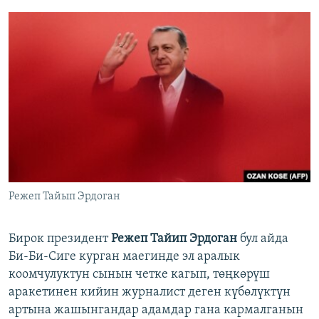
Режеп Тайып Эрдоган
Бирок президент
Режеп Тайип Эрдоган
бул айда
Би-Би-Сиге курган маегинде эл аралык
коомчулуктун сынын четке кагып, төңкөрүш
аракетинен кийин журналист деген күбөлүктүн
артына жашынгандар адамдар гана кармалганын