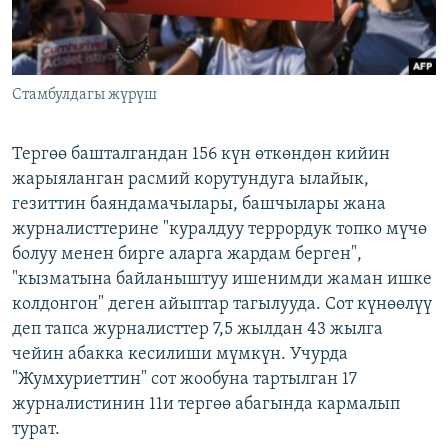
Стамбулдагы жүрүш
Тергөө башталгандан 156 күн өткөндөн кийин
жарыяланган расмий корутундуга ылайык,
гезиттин баяндамачылары, башчылары жана
журналисттерине "куралдуу террордук топко мүчө
болуу менен бирге аларга жардам берген",
"кызматына байланыштуу ишенимди жаман ишке
колдонгон" деген айыптар тагылууда. Сот күнөөлүү
деп тапса журналисттер 7,5 жылдан 43 жылга
чейин абакка кесилиши мүмкүн. Учурда
"Жумхуриеттин" сот жообуна тартылган 17
журналистинин 11и тергөө абагында кармалып
турат.