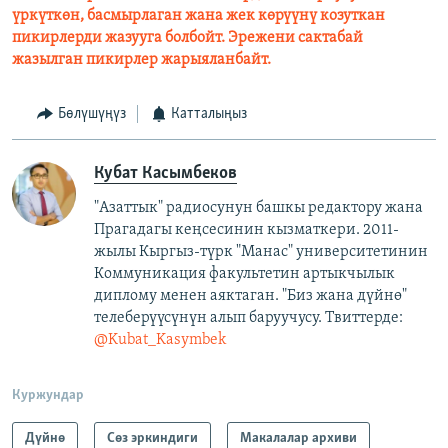
үркүткөн, басмырлаган жана жек көрүүнү козуткан
пикирлерди жазууга болбойт. Эрежени сактабай
жазылган пикирлер жарыяланбайт.
Бөлүшүңүз
Катталыңыз
Кубат Касымбеков
"Азаттык" радиосунун башкы редактору жана
Прагадагы кеңсесинин кызматкери. 2011-
жылы Кыргыз-түрк "Манас" университетинин
Коммуникация факультетин артыкчылык
диплому менен аяктаган. "Биз жана дүйнө"
телеберүүсүнүн алып баруучусу. Твиттерде:
@Kubat_Kasymbek
Куржундар
Дүйнө
Сөз эркиндиги
Макалалар архиви