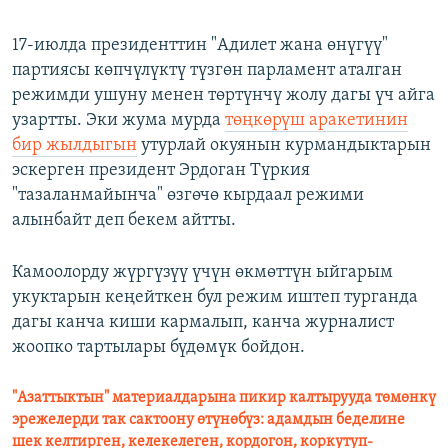
17-июлда президенттин "Адилет жана өнүгүү"
партиясы көпчүлүктү түзгөн парламент аталган
режимди ушуну менен төртүнчү жолу дагы үч айга
узартты. Эки жума мурда
төңкөрүш аракетинин
бир жылдыгын
утурлай окуянын курмандыктарын
эскерген президент Эрдоган Түркия
"тазаланмайынча" өзгөчө кырдаал режими
алынбайт деп бекем айтты.
Камоолорду жүргүзүү үчүн өкмөттүн ыйгарым
укуктарын кеңейткен бул режим иштеп турганда
дагы канча киши кармалып, канча журналист
жоопко тартылары бүдөмүк бойдон.
"Азаттыктын" материалдарына пикир калтырууда төмөнкү
эрежелерди так сактоону өтүнөбүз: адамдын беделине
шек келтирген, келекелеген, кордогон, коркутуп-