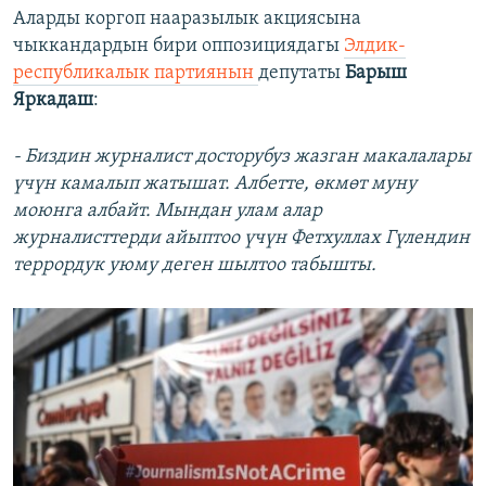
Аларды коргоп нааразылык акциясына
чыккандардын бири оппозициядагы
Элдик-
республикалык партиянын
депутаты
Барыш
Яркадаш
:
- Биздин журналист досторубуз жазган макалалары
үчүн камалып жатышат. Албетте, өкмөт муну
моюнга албайт. Мындан улам алар
журналисттерди айыптоо үчүн Фетхуллах Гүлендин
террордук уюму деген шылтоо табышты.