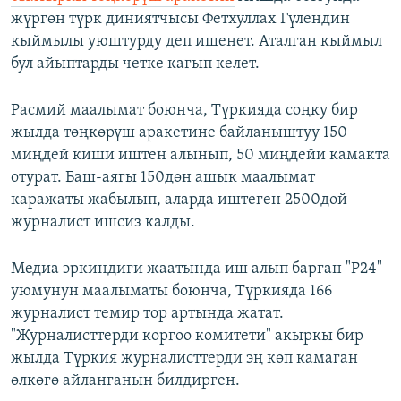
жүргөн түрк диниятчысы Фетхуллах Гүлендин
кыймылы уюштурду деп ишенет. Аталган кыймыл
бул айыптарды четке кагып келет.
Расмий маалымат боюнча, Түркияда соңку бир
жылда төңкөрүш аракетине байланыштуу 150
миңдей киши иштен алынып, 50 миңдейи камакта
отурат. Баш-аягы 150дөн ашык маалымат
каражаты жабылып, аларда иштеген 2500дөй
журналист ишсиз калды.
Медиа эркиндиги жаатында иш алып барган "P24"
уюмунун маалыматы боюнча, Түркияда 166
журналист темир тор артында жатат.
"Журналисттерди коргоо комитети" акыркы бир
жылда Түркия журналисттерди эң көп камаган
өлкөгө айланганын билдирген.