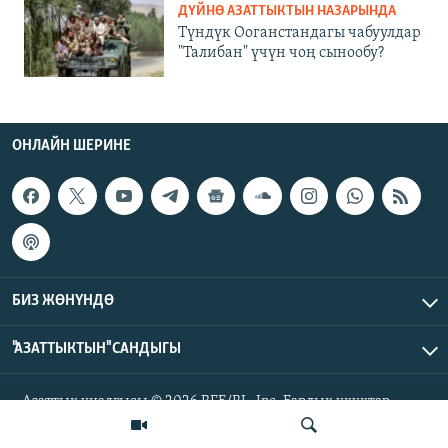
ДҮЙНӨ АЗАТТЫКТЫН НАЗАРЫНДА
Түндүк Ооганстандагы чабуулдар
"Талибан" үчүн чоң сынообу?
ОНЛАЙН ШЕРИНЕ
БИЗ ЖӨНҮНДӨ
"АЗАТТЫКТЫН" САНДЫГЫ
Азаттык үналгысы © 2026 RFE/RL, Inc. Бардык укуктар
корголгон.