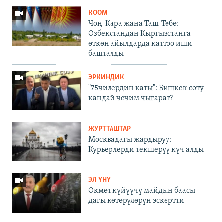
КООМ
Чоң-Кара жана Таш-Төбө:
Өзбекстандан Кыргызстанга
өткөн айылдарда каттоо иши
башталды
ЭРКИНДИК
"75чилердин каты": Бишкек соту
кандай чечим чыгарат?
ЖУРТТАШТАР
Москвадагы жардыруу:
Курьерлерди текшерүү күч алды
ЭЛ ҮНҮ
Өкмөт күйүүчү майдын баасы
дагы көтөрүлөрүн эскертти