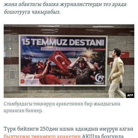
жана абактагы башка журналисттерди тез арада
бошотууга чакырабыз.
Стамбулдагы төңкөрүш аракетинин бир жылдыгына
арналган баннер.
Түрк бийлиги 250дөн ашык адамдын өмүрүн алган
былтыркы төңкөрүш аракетин
АКШда бозгунда