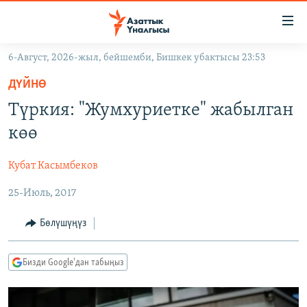
Линктер
Мазмунга
өтүңүз
6-Август, 2026-жыл, бейшемби, Бишкек убактысы 23:53
Навигацияга
ЖАҢЫЛЫКТАР
өтүңүз
ДҮЙНӨ
КЫРГЫЗСТАН
Издөөгө
Түркия: "Жумхуриетке" жабылган
салыңыз
ДҮЙНӨ
КЫРГЫЗСТАН
көө
УКРАИНА
САЯСАТ
ДҮЙНӨ
Кубат Касымбеков
АТАЙЫН ИЛИКТӨӨ
ЭКОНОМИКА
БОРБОР АЗИЯ
25-Июль, 2017
ТВ ПРОГРАММАЛАР
МАДАНИЯТ
ПОДКАСТ
БҮГҮН АЗАТТЫКТА
Бөлүшүңүз
ӨЗГӨЧӨ ПИКИР
ЭКСПЕРТТЕР ТАЛДАЙТ
Бизди Google'дан табыңыз
БИЗ ЖАНА ДҮЙНӨ
Русский
ДАНИСТЕ