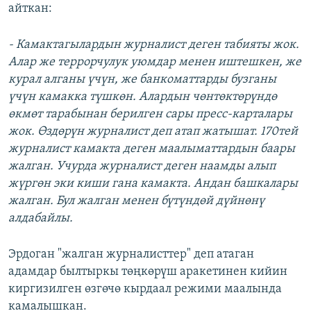
айткан:
- Камактагылардын журналист деген табияты жок.
Алар же террорчулук уюмдар менен иштешкен, же
курал алганы үчүн, же банкоматтарды бузганы
үчүн камакка түшкөн. Алардын чөнтөктөрүндө
өкмөт тарабынан берилген сары пресс-карталары
жок. Өздөрүн журналист деп атап жатышат. 170тей
журналист камакта деген маалыматтардын баары
жалган. Учурда журналист деген наамды алып
жүргөн эки киши гана камакта. Андан башкалары
жалган. Бул жалган менен бүтүндөй дүйнөнү
алдабайлы.
Эрдоган "жалган журналисттер" деп атаган
адамдар былтыркы төңкөрүш аракетинен кийин
киргизилген өзгөчө кырдаал режими маалында
камалышкан.