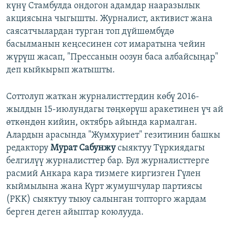
күнү Стамбулда ондогон адамдар нааразылык
акциясына чыгышты. Журналист, активист жана
саясатчылардан турган топ дүйшөмбүдө
басылманын кеңсесинен сот имаратына чейин
жүрүш жасап, "Прессанын оозун баса албайсыңар"
деп кыйкырып жатышты.
Соттолуп жаткан журналисттердин көбү 2016-
жылдын 15-июлундагы төңкөрүш аракетинен үч ай
өткөндөн кийин, октябрь айында кармалган.
Алардын арасында "Жумхуриет" гезитинин башкы
редактору
Мурат Сабунжу
сыяктуу Түркиядагы
белгилүү журналисттер бар. Бул журналисттерге
расмий Анкара кара тизмеге киргизген Гүлен
кыймылына жана Күрт жумушчулар партиясы
(PKK) сыяктуу тыюу салынган топторго жардам
берген деген айыптар коюлууда.