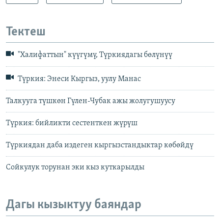
Тектеш
"Халифаттын" күүгүмү, Түркиядагы бөлүнүү
Түркия: Энеси Кыргыз, уулу Манас
Талкууга түшкөн Гүлен-Чубак ажы жолугушуусу
Түркия: бийликти сестенткен жүрүш
Түркиядан даба издеген кыргызстандыктар көбөйдү
Сойкулук торунан эки кыз куткарылды
Дагы кызыктуу баяндар