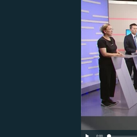
ЭЖЕ-СИҢДИЛЕР
АЗАТТЫК+
ЫҢГАЙСЫЗ СУРООЛОР
0:00