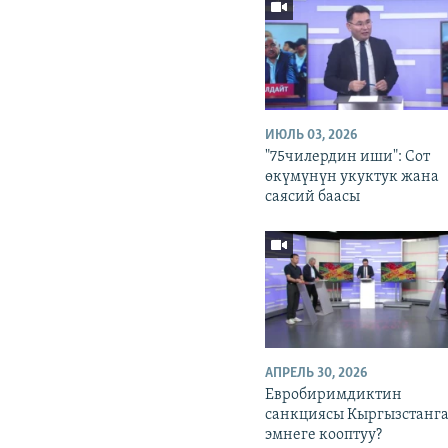
ИЮЛЬ 03, 2026
"75чилердин иши": Сот
өкүмүнүн укуктук жана
саясий баасы
АПРЕЛЬ 30, 2026
Евробиримдиктин
санкциясы Кыргызстанг
эмнеге кооптуу?