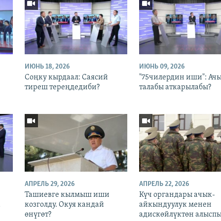
ИЮНЬ 18, 2026
ИЮНЬ 09, 2026
Соңку кырдаал: Саясий
"75чилердин иши": Ачы
тиреш тереңдедиби?
талабы аткарылабы?
АПРЕЛЬ 29, 2026
АПРЕЛЬ 22, 2026
Ташиевге кылмыш иши
Күч органдары ачык-
а
козголду. Окуя кандай
айкындуулук менен
өнүгөт?
адискөйлүктөн алыспы