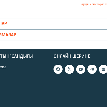
Бардык чыгары
ЛАР
ММАЛАР
КТЫН" САНДЫГЫ
ОНЛАЙН ШЕРИНЕ
лим