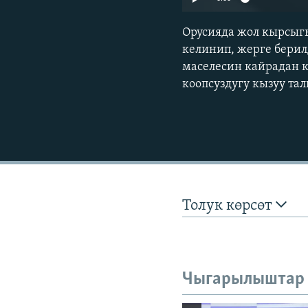
Орусияда жол кырсыг
келинип, жерге бери
маселесин кайрадан к
коопсуздугу кызуу та
Толук көрсөт
Чыгарылыштар