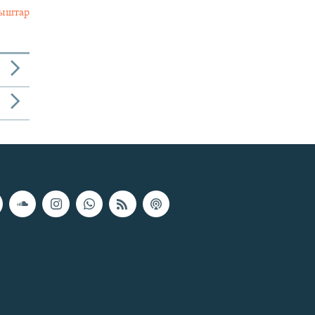
лыштар