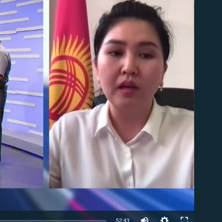
able
Auto
52:43