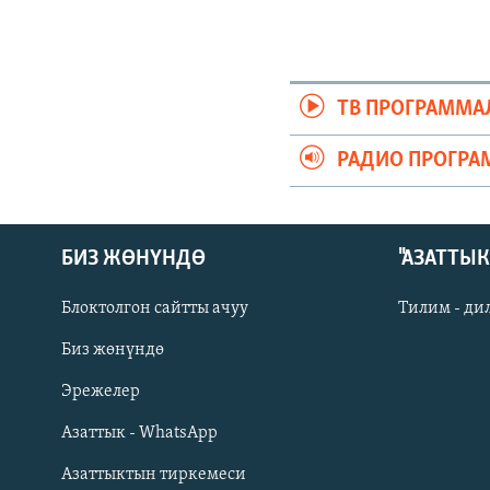
ТВ ПРОГРАММА
РАДИО ПРОГРА
БИЗ ЖӨНҮНДӨ
"АЗАТТЫ
Блоктолгон сайтты ачуу
Тилим - ди
Биз жөнүндө
Русский
Эрежелер
Азаттык - WhatsApp
ОНЛАЙН ШЕРИНЕ
Азаттыктын тиркемеси