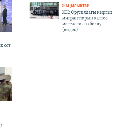
ЖАҢЫЛЫКТАР
ЖК: Орусиядагы кыргыз
мигранттарын каттоо
маселеси сөз болду
(видео)
к сот
?