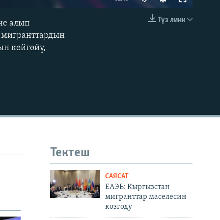
240p
Түз линк
не алып
EMBED
360p
, мигранттардын
ын көйгөйү,
480p
720p
480p
Тектеш
САЯСАТ
ЕАЭБ: Кыргызстан
мигранттар маселесин
козгоду