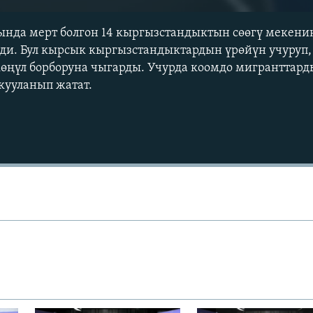
ында мерт болгон 14 кыргызстандыктын сөөгү мекени
лди. Бул кырсык кыргызстандыктардын үрөйүн учуруп
өңүл борборуна чыгарды. Учурда коомдо мигранттард
лкууланып жатат.
Auto
240p
360p
720p