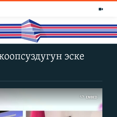
коопсуздугун эске
EMBED