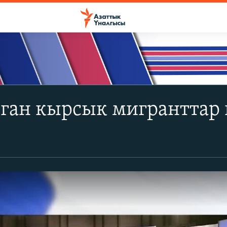
ган кырсык мигранттар 