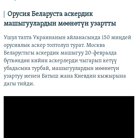
Орусия Беларуста аскердик
машыгуулардын мөөнөтүн узартты
Ушул тапта Украинанын айланасында 150 миңдей
орусиялык аскер топтолуп турат. Москва
Беларустагы аскердик машыгуу 20-февралда
бүткөндөн кийин аскерлерди чыгарып кетүү
убадасына турбай, машыгуулардын мөөнөтүн
узартуу менен Батыш жана Киевдин кыжырына
дагы тийди.