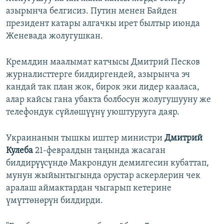
азырынча белгисиз. Путин менен Байден
президент катары алгачкы ирет былтыр июнда
Женевада жолугушкан.
Кремлдин маалымат катчысы Дмитрий Песков
журналисттерге билдиргендей, азырынча эч
кандай так план жок, бирок эки лидер кааласа,
алар кайсы гана убакта болбосун жолугушууну же
телефондук сүйлөшүүнү уюштурууга даяр.
Украинанын тышкы иштер министри
Дмитрий
Кулеба
21-февралдын таңында жасаган
билдирүүсүндө Макрондун демилгесин кубаттап,
мунун жыйынтыгында орустар аскерлерин чек
аралаш аймактардан чыгарып кетерине
үмүттөнөрүн билдирди.