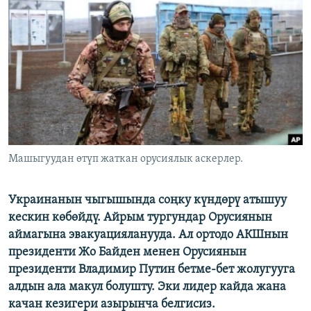
ОНЛАЙН ШЕРИНЕ
ЭЖЕ-СИҢДИЛЕР
АЗАТТЫК+
ЫҢГАЙСЫЗ СУРООЛОР
ЭЕ/АРнун бардык сайттары
Машыгуудан өтүп жаткан орусиялык аскерлер.
Украинанын чыгышында соңку күндөрү атышуу
кескин көбөйдү. Айрым тургундар Орусиянын
аймагына эвакуацияланууда. Ал ортодо АКШнын
президенти Жо Байден менен Орусиянын
президенти Владимир Путин бетме-бет жолугууга
алдын ала макул болушту. Эки лидер кайда жана
качан кезигери азырынча белгисиз.