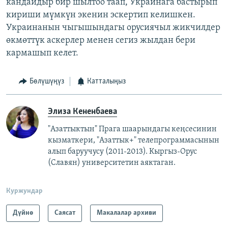
кандайдыр бир шылтоо таап, Украинага бастырып
кириши мүмкүн экенин эскертип келишкен.
Украинанын чыгышындагы орусиячыл жикчилдер
өкмөттүк аскерлер менен сегиз жылдан бери
кармашып келет.
Бөлүшүңүз
Катталыңыз
Элиза Кененбаева
"Азаттыктын" Прага шаарындагы кеңсесинин
кызматкери, "Азаттык+" телепрограммасынын
алып баруучусу (2011-2013).
Кыргыз-Орус
(Славян)
университетин аяктаган.
Куржундар
Дүйнө
Саясат
Макалалар архиви