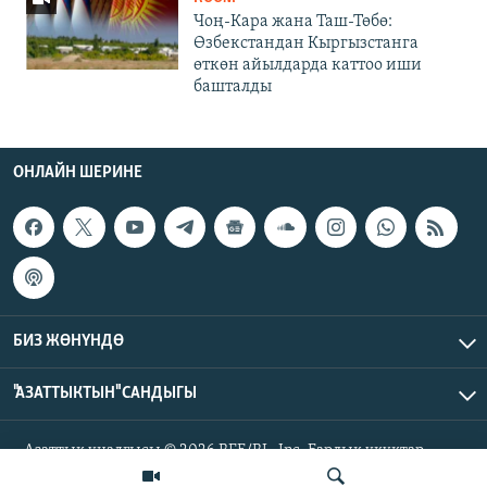
Чоң-Кара жана Таш-Төбө:
Өзбекстандан Кыргызстанга
өткөн айылдарда каттоо иши
башталды
ОНЛАЙН ШЕРИНЕ
БИЗ ЖӨНҮНДӨ
"АЗАТТЫКТЫН" САНДЫГЫ
Азаттык үналгысы © 2026 RFE/RL, Inc. Бардык укуктар
корголгон.