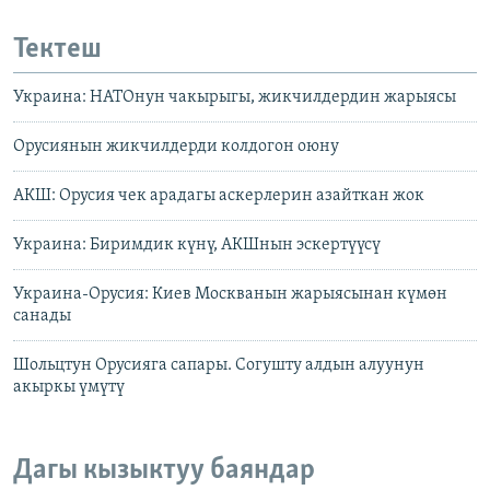
Тектеш
Украина: НАТОнун чакырыгы, жикчилдердин жарыясы
Орусиянын жикчилдерди колдогон оюну
АКШ: Орусия чек арадагы аскерлерин азайткан жок
Украина: Биримдик күнү, АКШнын эскертүүсү
Украина-Орусия: Киев Москванын жарыясынан күмөн
санады
Шольцтун Орусияга сапары. Согушту алдын алуунун
акыркы үмүтү
Дагы кызыктуу баяндар