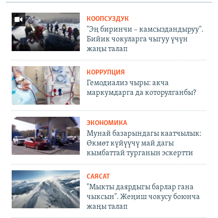
КООПСУЗДУК
"Эң биринчи – камсыздандыруу".
Бийик чокуларга чыгуу үчүн
жаңы талап
КОРРУПЦИЯ
Гемодиализ чыры: акча
маркумдарга да которулганбы?
ЭКОНОМИКА
Мунай базарындагы каатчылык:
Өкмөт күйүүчү май дагы
кымбаттай турганын эскертти
САЯСАТ
"Мыкты даярдыгы барлар гана
чыксын". Жеңиш чокусу боюнча
жаңы талап