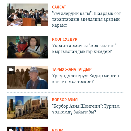
САЯСАТ
"75чилердин каты": Шаардык сот
тараптардын апелляция арызын
карайт
КООПСУЗДУК
Украин армиясы "жок кылган"
кыргызстандыктар кимдер?
ТАРЫХ ЖАНА ТАГДЫР
Үркүндү эскерүү: Кадыр мерген
кантип жол тоскон?
БОРБОР АЗИЯ
"Борбор Азия Шенгени": Туризм
чөлкөмдү байытабы?
КООМ