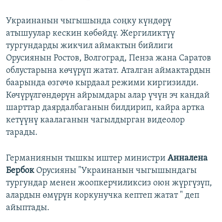
Украинанын чыгышында соңку күндөрү
атышуулар кескин көбөйдү. Жергиликтүү
тургундарды жикчил аймактын бийлиги
Орусиянын Ростов, Волгоград, Пенза жана Саратов
облустарына көчүрүп жатат. Аталган аймактардын
баарында өзгөчө кырдаал режими киргизилди.
Көчүрүлгөндөрүн айрымдары алар үчүн эч кандай
шарттар даярдалбаганын билдирип, кайра артка
кетүүнү каалаганын чагылдырган видеолор
тарады.
Германиянын тышкы иштер министри
Анналена
Бербок
Орусияны "Украинанын чыгышындагы
тургундар менен жоопкерчиликсиз оюн жүргүзүп,
алардын өмүрүн коркунучка кептеп жатат " деп
айыптады.