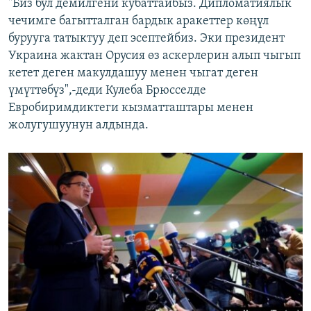
"Биз бул демилгени кубаттайбыз. Дипломатиялык
чечимге багытталган бардык аракеттер көңүл
бурууга татыктуу деп эсептейбиз. Эки президент
Украина жактан Орусия өз аскерлерин алып чыгып
кетет деген макулдашуу менен чыгат деген
үмүттөбүз",-деди Кулеба Брюсселде
Евробиримдиктеги кызматташтары менен
жолугушуунун алдында.