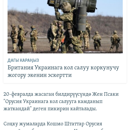
ДАГЫ КАРАҢЫЗ
Британия Украинага кол салуу коркунучу
жогору экенин эскертти
20-февралда жасаган билдирүүсүндө Жен Псаки
"Орусия Украинага кол салууга камданып
жаткандай" деген пикирин кайталады.
Соңку жумаларда Кошмо Штаттар Орусия