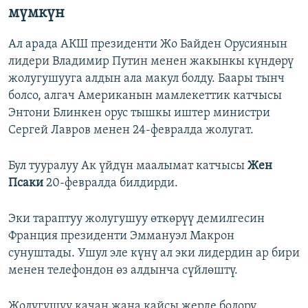
мүмкүн
Ал арада АКШ президенти Жо Байден Орусиянын
лидери Владимир Путин менен жакынкы күндөрү
жолугушууга алдын ала макул болду. Баары тынч
болсо, алгач Американын мамлекеттик катчысы
Энтони Блинкен орус тышкы иштер министри
Сергей Лавров менен 24-февралда жолугат.
Бул тууралуу Ак үйдүн маалымат катчысы
Жен
Псаки
20-февралда билдирди.
Эки тараптуу жолугушуу өткөрүү демилгесин
Франция президенти Эммануэл Макрон
сунуштады. Ушул эле күнү ал эки лидердин ар бири
менен телефондон өз алдынча сүйлөштү.
Жолугушуу качан жана кайсы жерде болору