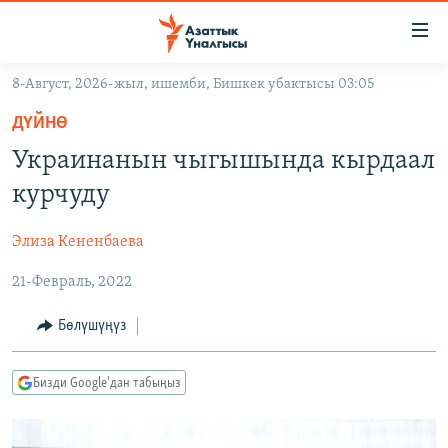
Линктер
Мазмунга
өтүңүз
8-Август, 2026-жыл, ишемби, Бишкек убактысы 03:05
Навигацияга
ЖАҢЫЛЫКТАР
өтүңүз
ДҮЙНӨ
КЫРГЫЗСТАН
Издөөгө
Украинанын чыгышында кырдаал
салыңыз
ДҮЙНӨ
КЫРГЫЗСТАН
курчуду
УКРАИНА
САЯСАТ
ДҮЙНӨ
Элиза Кененбаева
АТАЙЫН ИЛИКТӨӨ
ЭКОНОМИКА
БОРБОР АЗИЯ
21-Февраль, 2022
ТВ ПРОГРАММАЛАР
МАДАНИЯТ
ПОДКАСТ
БҮГҮН АЗАТТЫКТА
Бөлүшүңүз
ӨЗГӨЧӨ ПИКИР
ЭКСПЕРТТЕР ТАЛДАЙТ
Бизди Google'дан табыңыз
БИЗ ЖАНА ДҮЙНӨ
Русский
ДАНИСТЕ