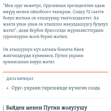
"Мен орус өкмөтүн, Орусиянын президентин адам
өмүрү менен ойнобоого чакырам. Соңку 72 саатта
болуп жаткан ок атышуулар тынчсыздантат. Ал
жакта улам-улам ок атышпоо макулдашуусу бузулуп
жатат",-деди Бербок Брюсселде журналисттердин
суроолоруна жооп берип жатып.
Ок атышуунун күч алганы боюнча Киев
жикчилдерди күнөөлөсө, Путин украин
армиясынан көрүп жатат.
ДАГЫ КАРАҢЫЗ
Орус-украин тирешинде күчөгөн соода
Байден менен Путин жолугушу