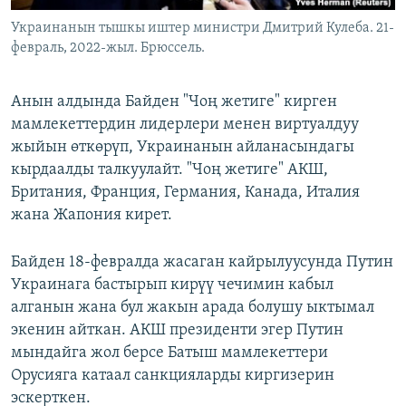
Украинанын тышкы иштер министри Дмитрий Кулеба. 21-
февраль, 2022-жыл. Брюссель.
Анын алдында Байден "Чоң жетиге" кирген
мамлекеттердин лидерлери менен виртуалдуу
жыйын өткөрүп, Украинанын айланасындагы
кырдаалды талкуулайт. "Чоң жетиге" АКШ,
Британия, Франция, Германия, Канада, Италия
жана Жапония кирет.
Байден 18-февралда жасаган кайрылуусунда Путин
Украинага бастырып кирүү чечимин кабыл
алганын жана бул жакын арада болушу ыктымал
экенин айткан. АКШ президенти эгер Путин
мындайга жол берсе Батыш мамлекеттери
Орусияга катаал санкцияларды киргизерин
эскерткен.