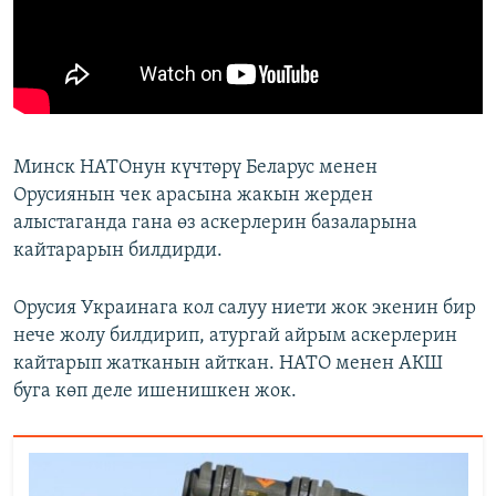
Минск НАТОнун күчтөрү Беларус менен
Орусиянын чек арасына жакын жерден
алыстаганда гана өз аскерлерин базаларына
кайтарарын билдирди.
Орусия Украинага кол салуу ниети жок экенин бир
нече жолу билдирип, атургай айрым аскерлерин
кайтарып жатканын айткан. НАТО менен АКШ
буга көп деле ишенишкен жок.