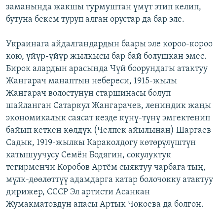
заманында жакшы турмуштан үмүт этип келип,
бутуна бекем туруп алган орустар да бар эле.
Украинага айдалгандардын баары эле короо-короо
кою, үйүр-үйүр жылкысы бар бай болушкан эмес.
Бирок алардын арасында Чүй боорундагы атактуу
Жангарач манаптын небереси, 1915-жылы
Жангарач волостунун старшинасы болуп
шайланган Сатаркул Жангарачев, лениндик жаңы
экономикалык саясат кезде күнү-түнү эмгектенип
байып кеткен көлдүк (Челпек айылынан) Шаргаев
Садык, 1919-жылкы Караколдогу көтөрүлүштүн
катышуучусу Семён Бодягин, сокулуктук
тегирменчи Коробов Артём сыяктуу чарбага тың,
мүлк-дөөлөттүү адамдарга катар болочокку атактуу
дирижер, СССР Эл артисти Асанкан
Жумакматовдун апасы Артык Чокоева да болгон.