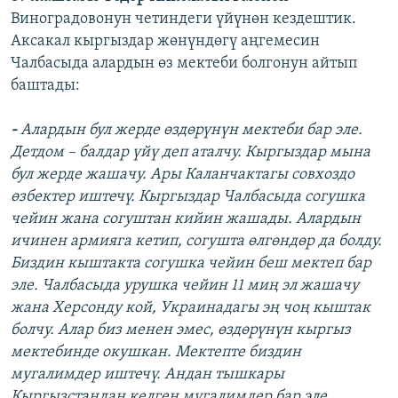
Виноградовонун четиндеги үйүнөн кездештик.
Аксакал кыргыздар жөнүндөгү аңгемесин
Чалбасыда алардын өз мектеби болгонун айтып
баштады:
-
Алардын бул жерде өздөрүнүн мектеби бар эле.
Детдом – балдар үйү деп аталчу. Кыргыздар мына
бул жерде жашачу. Ары Каланчактагы совхоздо
өзбектер иштечү. Кыргыздар Чалбасыда согушка
чейин жана согуштан кийин жашады. Алардын
ичинен армияга кетип, согушта өлгөндөр да болду.
Биздин кыштакта согушка чейин беш мектеп бар
эле. Чалбасыда урушка чейин 11 миң эл жашачу
жана Херсонду кой, Украинадагы эң чоң кыштак
болчу. Алар биз менен эмес, өздөрүнүн кыргыз
мектебинде окушкан. Мектепте биздин
мугалимдер иштечү. Андан тышкары
Кыргызстандан келген мугалимдер бар эле.