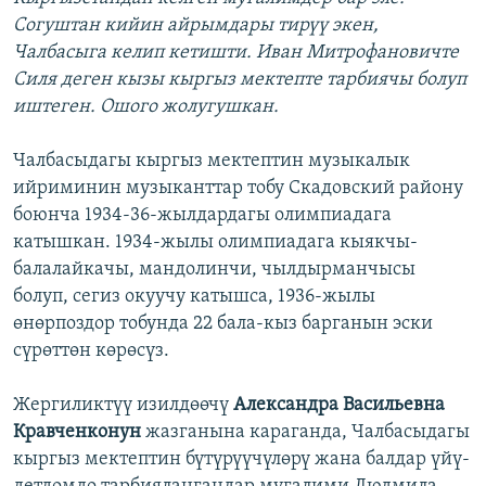
Согуштан кийин айрымдары тирүү экен,
Чалбасыга келип кетишти. Иван Митрофановичте
Силя деген кызы кыргыз мектепте тарбиячы болуп
иштеген. Ошого жолугушкан.
Чалбасыдагы кыргыз мектептин музыкалык
ийриминин музыканттар тобу Скадовский району
боюнча 1934-36-жылдардагы олимпиадага
катышкан. 1934-жылы олимпиадага кыякчы-
балалайкачы, мандолинчи, чылдырманчысы
болуп, сегиз окуучу катышса, 1936-жылы
өнөрпоздор тобунда 22 бала-кыз барганын эски
сүрөттөн көрөсүз.
Жергиликтүү изилдөөчү
Александра Васильевна
Кравченконун
жазганына караганда, Чалбасыдагы
кыргыз мектептин бүтүрүүчүлөрү жана балдар үйү-