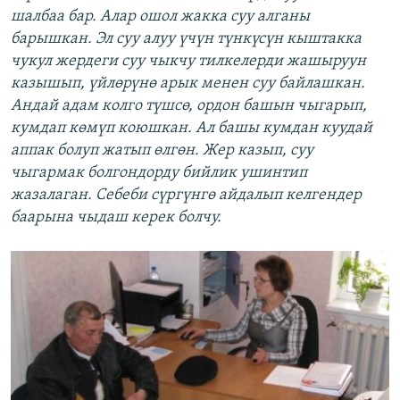
шалбаа бар. Алар ошол жакка суу алганы
барышкан. Эл суу алуу үчүн түнкүсүн кыштакка
чукул жердеги суу чыкчу тилкелерди жашыруун
казышып, үйлөрүнө арык менен суу байлашкан.
Андай адам колго түшсө, ордон башын чыгарып,
кумдап көмүп коюшкан. Ал башы кумдан куудай
аппак болуп жатып өлгөн. Жер казып, суу
чыгармак болгондорду бийлик ушинтип
жазалаган. Себеби сүргүнгө айдалып келгендер
баарына чыдаш керек болчу.