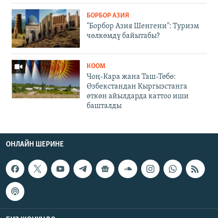
БОРБОР АЗИЯ
"Борбор Азия Шенгени": Туризм
чөлкөмдү байытабы?
КООМ
Чоң-Кара жана Таш-Төбө:
Өзбекстандан Кыргызстанга
өткөн айылдарда каттоо иши
башталды
ОНЛАЙН ШЕРИНЕ