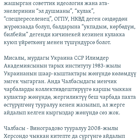
жашырган советтик идеология жана ата-
энелеринин “эл душманы”, “кулак”,
“спецпереселенец”, ОГПУ, НКВД деген сөздөрдөн
жүрөкзаада болуп, балдарына “укпадым, көрбөдүм,
билбейм” дегенди кичинекей кезинен кулакка
куюп үйрөткөнү менен түшүндүрсө болот.
Мисалы, мурдагы Украина ССР Илимдер
Академиясынын тарых институту 1983-жылы
Украинанын шаар-кыштактары жөнүндө көлөмдүү
эмгек чыгарган. Анда Чалбасыдагы менчик
чарбаларды коллективдештирүүгө каршы чыккан
кулактар жөнүндө, жергиликтүү беш чарбада пахта
өстүрүлгөнү тууралуу кенен жазылып, ал жерге
айдалып келген кыргыздар жөнүндө сөз жок.
Чалбасы - Виноградово тууралуу 2008-жылы
Херсондо чыккан китепте да сүргүнгө айдалып