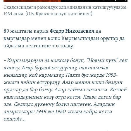
Cкадовскидеги райондук олимпиаданын катышуучулары,
1934-жыл. (О.В. Кравченконун китебинен)
​89 жаштагы карыя
Федор Николаевич
да
кыргыздар менен кошо Кыргызстандан орустар да
айдалып келгенине токтолду:
-
Кыргыздардын өз колхозу болуп, “Новый путь” деп
аталчу. Алар буудай өстүрүшчү, пахтачылык
кылышчу, кой кармашчу. Пахта бул жерде 1953-
жылга чейин өстүрүлдү. Алар менен кошо биздин
орустар да бар болчу. Алар кайтып кетишти. Кетпей
калгандарынын көзү өтүп кетти. Клава деген бар
эле. Селподо дүкөнчү болуп иштеген. Алардын
акыркылары 1949 же 1950-жылы кайра кетти
окшойт...