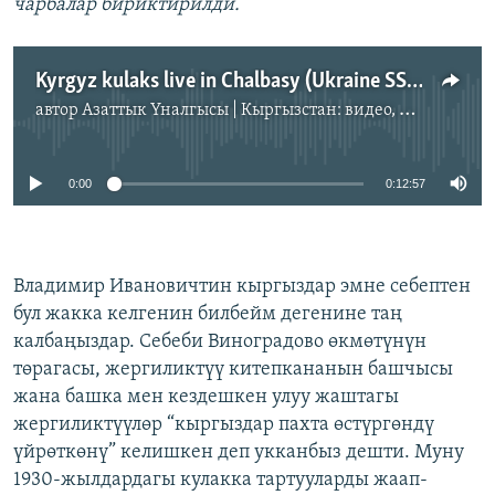
чарбалар бириктирилди.
Kyrgyz kulaks live in Chalbasy (Ukraine SSR)
автор
Азаттык Үналгысы | Кыргызстан: видео, фото, кабарлар
No media source currently available
0:00
0:12:57
Владимир Ивановичтин кыргыздар эмне себептен
бул жакка келгенин билбейм дегенине таң
калбаңыздар. Себеби Виноградово өкмөтүнүн
төрагасы, жергиликтүү китепкананын башчысы
жана башка мен кездешкен улуу жаштагы
жергиликтүүлөр “кыргыздар пахта өстүргөндү
үйрөткөнү” келишкен деп укканбыз дешти. Муну
1930-жылдардагы кулакка тартууларды жаап-