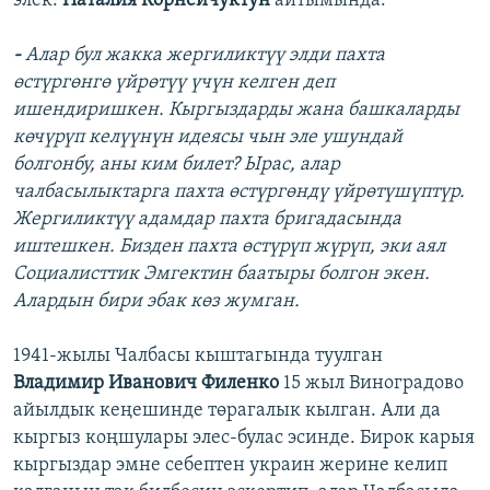
элек.
Наталия Корнейчуктун
айтымында:
-
Алар бул жакка жергиликтүү элди пахта
өстүргөнгө үйрөтүү үчүн келген деп
ишендиришкен. Кыргыздарды жана башкаларды
көчүрүп келүүнүн идеясы чын эле ушундай
болгонбу, аны ким билет? Ырас, алар
чалбасылыктарга пахта өстүргөндү үйрөтүшүптүр.
Жергиликтүү адамдар пахта бригадасында
иштешкен. Бизден пахта өстүрүп жүрүп, эки аял
Социалисттик Эмгектин баатыры болгон экен.
Алардын бири эбак көз жумган.
1941-жылы Чалбасы кыштагында туулган
Владимир Иванович Филенко
15 жыл Виноградово
айылдык кеңешинде төрагалык кылган. Али да
кыргыз коңшулары элес-булас эсинде. Бирок карыя
кыргыздар эмне себептен украин жерине келип