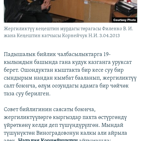
Жергиликтүү кеңештин мурдагы төрагасы Филенко В. И.
жана Кеңештин катчысы Корнейчук Н.И. 3.04.2013
​Падышалык бийлик чалбасылыктарга 19-
кылымдын башында гана кудук казганга уруксат
берет. Ошондуктан кыштакта бир кесе суу бир
сындырым нандан кымбат бааланып, жергиликтүү
салт боюнча, өлүм оозундагы адамга бир чөйчөк
таза суу берилген.
Совет бийлигинин саясаты боюнча,
жергиликтүүлөргө кыргыздар пахта өстүргөндү
үйрөткөнү келди деп түшүндүрүлгөн. Мындай
түшүнүктөн Виноградовонун калкы али айрыла