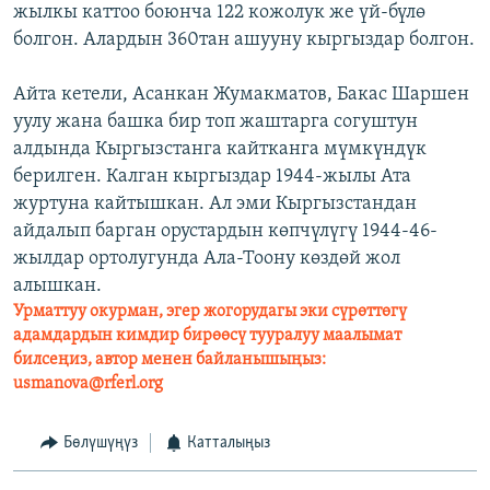
жылкы каттоо боюнча 122 кожолук же үй-бүлө
болгон. Алардын 360тан ашууну кыргыздар болгон.
Айта кетели, Асанкан Жумакматов, Бакас Шаршен
уулу жана башка бир топ жаштарга согуштун
алдында Кыргызстанга кайтканга мүмкүндүк
берилген. Калган кыргыздар 1944-жылы Ата
журтуна кайтышкан. Ал эми Кыргызстандан
айдалып барган орустардын көпчүлүгү 1944-46-
жылдар ортолугунда Ала-Тоону көздөй жол
алышкан.
Урматтуу окурман, эгер жогорудагы эки сүрөттөгү
адамдардын кимдир бирөөсү тууралуу маалымат
билсеңиз, автор менен байланышыңыз:
usmanova@rferl.org
Бөлүшүңүз
Катталыңыз