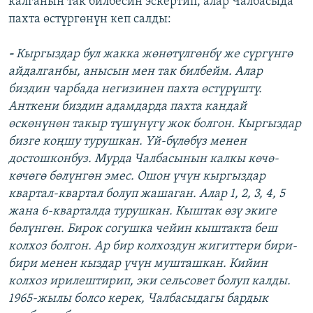
калганын так билбесин эскертип, алар Чалбасыда
пахта өстүргөнүн кеп салды:
-
Кыргыздар бул жакка жөнөтүлгөнбү же сүргүнгө
айдалганбы, анысын мен так билбейм. Алар
биздин чарбада негизинен пахта өстүрүштү.
Анткени биздин адамдарда пахта кандай
өскөнүнөн такыр түшүнүгү жок болгон. Кыргыздар
бизге коңшу турушкан. Үй-бүлөбүз менен
достошконбуз. Мурда Чалбасынын калкы көчө-
көчөгө бөлүнгөн эмес. Ошон үчүн кыргыздар
квартал-квартал болуп жашаган. Алар 1, 2, 3, 4, 5
жана 6-кварталда турушкан. Кыштак өзү экиге
бөлүнгөн. Бирок согушка чейин кыштакта беш
колхоз болгон. Ар бир колхоздун жигиттери бири-
бири менен кыздар үчүн мушташкан. Кийин
колхоз ирилештирип, эки сельсовет болуп калды.
1965-жылы болсо керек, Чалбасыдагы бардык