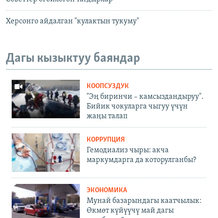
Херсонго айдалган "кулактын тукуму"
Дагы кызыктуу баяндар
КООПСУЗДУК
"Эң биринчи – камсыздандыруу".
Бийик чокуларга чыгуу үчүн
жаңы талап
КОРРУПЦИЯ
Гемодиализ чыры: акча
маркумдарга да которулганбы?
ЭКОНОМИКА
Мунай базарындагы каатчылык:
Өкмөт күйүүчү май дагы