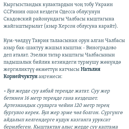
Кыргызстандык кулактардын чоң тобу Украин
ССРинин ошол кездеги Одесса облусунун
Скадовский районундагы Чалбасы кыштагына
жайгаштырылат (азыр Херсон облусуна карайт).
Кум-чөлдүү Таврия талаасынан орун алган Чалбасы
азыр бак-шактуу жашыл кыштак - Виноградово
деп аталат. Эзелки татар кыштагы Чалбасынын
падышалык бийлик кезиндеги турмушу жөнүндө
жергиликтүү өкмөттүн катчысы
Наталия
Корнейчуктун
аңгемеси:
-
Бул жерде суу аябай тереңде жатат. Суу жер
бетинен 16 метр тереңде гана кездешет.
Артезиандык сууларга чейин 120 метр терең
бургулоо керек. Бул жер эрме чөл болгон. Сүргүнгө
айдалып келгендерге кудук казганга уруксат
берилбеген. Кыштактан алыс жерде суу каптама