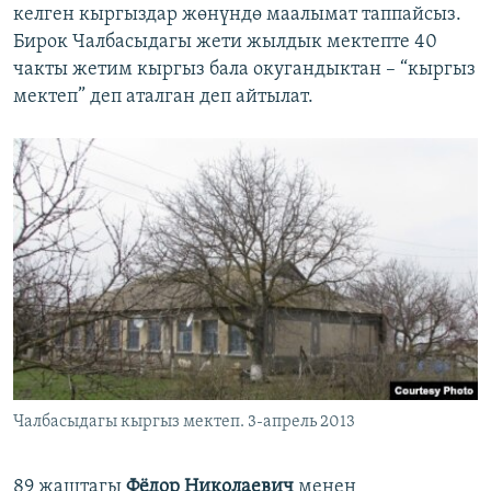
келген кыргыздар жөнүндө маалымат таппайсыз.
Бирок Чалбасыдагы жети жылдык мектепте 40
чакты жетим кыргыз бала окугандыктан – “кыргыз
мектеп” деп аталган деп айтылат.
Чалбасыдагы кыргыз мектеп. 3-апрель 2013
​89 жаштагы
Фёдор Николаевич
менен