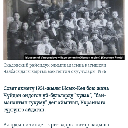
ОНЛАЙН ШЕРИНЕ
ЭЖЕ-СИҢДИЛЕР
АЗАТТЫК+
ЫҢГАЙСЫЗ СУРООЛОР
ЭЕ/АРнун бардык сайттары
Скадовский райондук олимпиадасына катышкан
Чалбасыдагы кыргыз мектептин окуучулары. 1936
Совет өкмөтү 1931-жылы Ысык-Көл бою жана
Чүйдөн ондогон үй-бүлөлөрдү “кулак”, “бай-
манаптын тукуму” деп айыптап, Украинага
сүргүнгө айдаган.
Алардын ичинде кыргыздарга катар падыша