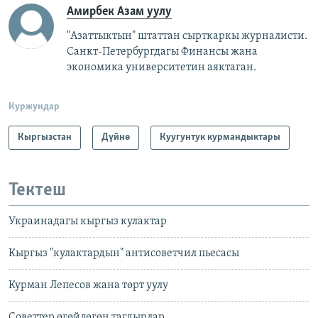
Амирбек Азам уулу
"Азаттыктын" штаттан сырткаркы журналисти.
Санкт-Петербургдагы Финансы жана
экономика университетин аяктаган.
Куржундар
Кыргызстан
Дүйнө
Куугунтук курмандыктары
Тектеш
Украинадагы кыргыз кулактар
Кыргыз "кулактардын" антисоветчил пьесасы
Курман Лепесов жана төрт уулу
Советтер өгөйлөгөн тагдырлар