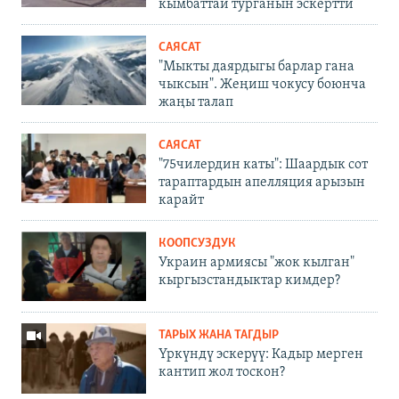
кымбаттай турганын эскертти
САЯСАТ
"Мыкты даярдыгы барлар гана
чыксын". Жеңиш чокусу боюнча
жаңы талап
САЯСАТ
"75чилердин каты": Шаардык сот
тараптардын апелляция арызын
карайт
КООПСУЗДУК
Украин армиясы "жок кылган"
кыргызстандыктар кимдер?
ТАРЫХ ЖАНА ТАГДЫР
Үркүндү эскерүү: Кадыр мерген
кантип жол тоскон?