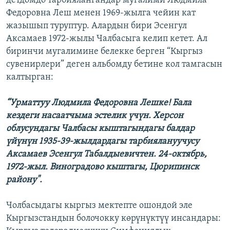
детдомдо тарбиялангандар мугалими Людмила
Федоровна Леш менен 1969-жылга чейин кат
жазышып туруптур. Алардын бири Эсенгул
Аксамаев 1972-жылы Чалбасыга келип кетет. Ал
биринчи мугалимине белекке берген “Кыргыз
сувенирлери” деген альбомду бетине кол тамгасын
калтырган:
“Урматтуу Людмила Федоровна Лешке! Бала
кездеги насаатчыма эстелик үчүн. Херсон
облусундагы Чалбасы кыштагындагы балдар
үйүнүн 1935-39-жылдардагы тарбиялануучусу
Аксамаев Эсенгул Табалдыевичтен. 24-октябрь,
1972-жыл. Виноградово кыштагы, Цюрипинск
району".
Чолбасыдагы кыргыз мектепте ошондой эле
Кыргызстандын болочокку көрүнүктүү инсандары: