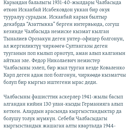
Карыядан балалыгы 1931-40-жылдары Чалбасыда
өткөн Искакбай Исабековдон уккан бир окуя
тууралуу сурадым. Искакбай карыя былтыр
декабрда “Азаттыкка” берген интервьюда, согуш
кезинде Чалбасыда немиске кызмат кылган
Тыналиев Орозакун деген унтер-офицер болгонун,
ал жергиликтүү чиркөөгө Султангазы деген
тууганын поп кылып орнотуп, аман алып калганын
айткан эле. Федор Николаевич немистер
Чалбасыны ээлеп, бир жыл турган кезде Коваленко
Карп деген адам поп болгонун, чиркөөдө кызматчы
болуп бир кыргыз иштегени ырас деди.
Чалбасыны фашисттик аскерлер 1941-жылы басып
алгандан кийин 130 улан-кызды Германияга алып
кеткен. Алардын арасында кыргызстандыктар да
болушу толук мүмкүн. Себеби Чалбасыдагы
кыргызстандык жашаган алты кварталда 1944-