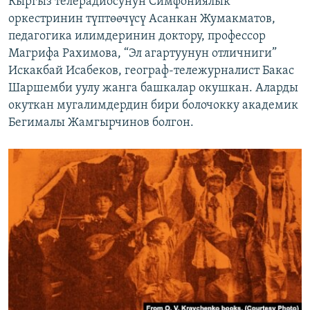
Кыргыз телерадиосунун Симфониялык
оркестринин түптөөчүсү Асанкан Жумакматов,
педагогика илимдеринин доктору, профессор
Магрифа Рахимова, “Эл агартуунун отличниги”
Искакбай Исабеков, географ-тележурналист Бакас
Шаршемби уулу жанга башкалар окушкан. Аларды
окуткан мугалимдердин бири болочокку академик
Бегималы Жамгырчинов болгон.