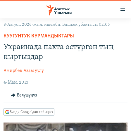
Линктер
Мазмунга
өтүңүз
8-Август, 2026-жыл, ишемби, Бишкек убактысы 02:05
Навигацияга
ЖАҢЫЛЫКТАР
өтүңүз
КУУГУНТУК КУРМАНДЫКТАРЫ
КЫРГЫЗСТАН
Издөөгө
Украинада пахта өстүргөн тың
салыңыз
ДҮЙНӨ
КЫРГЫЗСТАН
кыргыздар
УКРАИНА
САЯСАТ
ДҮЙНӨ
Амирбек Азам уулу
АТАЙЫН ИЛИКТӨӨ
ЭКОНОМИКА
БОРБОР АЗИЯ
4-Май, 2013
ТВ ПРОГРАММАЛАР
МАДАНИЯТ
ПОДКАСТ
БҮГҮН АЗАТТЫКТА
Бөлүшүңүз
ӨЗГӨЧӨ ПИКИР
ЭКСПЕРТТЕР ТАЛДАЙТ
Бизди Google'дан табыңыз
БИЗ ЖАНА ДҮЙНӨ
Русский
ДАНИСТЕ