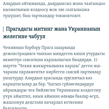
Алардын айтымында, даярдыксыз жана чалгындоо
кызматынын колдоосу жок эле салгылашка
түшүшөт, баш тарткандар токмоктолот.
Прагадагы митинг жана Украинанын
желегине чабуул
Чехиянын борбору Прага шаарында
демонстрацияга чыккан миңдеген киши учурдагы
өкмөттүн саясатына каршылыгын билдирди. 11-
мартта "Чехия жакырчылыкка каршы" деген иш-
чараны парламентке кирбеген саясий партиялар
уюштурду. Алардын арасында орусиячыл көз
караштагылар да бар. Чыгып сүйлөгөндөрдүн
айрымдары чех бийлигин Украинаны колдогону
үчүн айыптап, анын айынан өлкөдө баалар өсүп,
жашоонун деңгээли начарлап кеткенин
белгилешти.