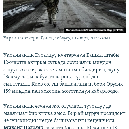
Украин жоокери. Донецк облусу, 10-март, 2023-жыл.
Украинанын Куралдуу күчтөрүнүн Башкы штабы
12-мартта акыркы суткада орусиялык миңден
ашуун жоокер жок кылынганын билдирип, муну
"Бахмуттагы чабуулга каршы күрөш" деп
сыпаттады. Киев согуш башталгандан бери Орусия
159 миңден көп аскерин жоготконун кабарлоодо.
Украинанын өзүнүн жоготуулары тууралуу да
маалымат бир кылка эмес. Бир ай мурун президент
Зеленскийдин кеңсе башчысынын кеңешчиси
Михаил Подоляк
согушта Украина 10 миңден 13