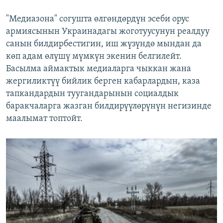
"Медиазона" согушта өлгөндөрдүн эсеби орус
армиясынын Украинадагы жоготуусунун реалдуу
санын билдирбестигин, иш жүзүндө мындан да
көп адам өлүшү мүмкүн экенин белгилейт.
Басылма аймактык медиаларга чыккан жана
жергиликтүү бийлик берген кабарлардын, каза
тапкандардын туугандарынын социалдык
баракчаларга жазган билдирүүлөрүнүн негизинде
маалымат топтойт.