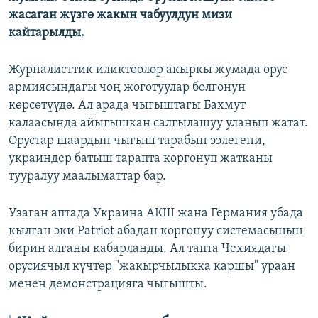
жасаган жүзгө жакын чабуулдун мизи
кайтарылды.
Журналисттик иликтөөлөр акыркы жумада орус
армиясындагы чоң жоготуулар болгонун
көрсөтүүдө. Ал арада чыгыштагы Бахмут
калаасында айыгышкан салгылашуу уланып жатат.
Орустар шаардын чыгыш тарабын ээлегени,
украиндер батыш тарапта коргонуп жатканы
тууралуу маалыматтар бар.
Узаган аптада Украина АКШ жана Германия убада
кылган эки Patriot абадан коргонуу системасынын
бирин алганы кабарланды. Ал тапта Чехиядагы
орусиячыл күчтөр "жакырчылыкка каршы" ураан
менен демонстрацияга чыгышты.