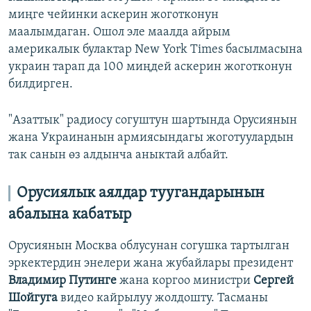
миңге чейинки аскерин жоготконун
маалымдаган. Ошол эле маалда айрым
америкалык булактар New York Times басылмасына
украин тарап да 100 миңдей аскерин жоготконун
билдирген.
"Азаттык" радиосу согуштун шартында Орусиянын
жана Украинанын армиясындагы жоготуулардын
так санын өз алдынча аныктай албайт.
Орусиялык аялдар туугандарынын
абалына кабатыр
Орусиянын Москва облусунан согушка тартылган
эркектердин энелери жана жубайлары президент
Владимир Путинге
жана коргоо министри
Сергей
Шойгуга
видео кайрылуу жолдошту. Тасманы