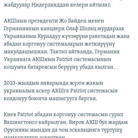
жабдуулар Нидерланддан келери айтылат.
АКШнын президенти Жо Байден менен
Германиянын канцлери Олаф Шольц мурдараак
Украинанын Куралдуу күчтөрүнө ракетадан жана
абадан коргонуу системаларын жеткирүүнү
макулдашышкан. Тактап айтканда, Германия
Украинага АКШнын Patriot системасынын
кошумча батареясын берүүнү убада кылган.
2023-жылдын январында жүзгө жакын
украиналык аскер АКШга Patriot системасын
колдонуу боюнча машыгууга барган.
Киев Patriot абадан коргонуу системасын сурап
Вашингтонго кайрылган. Бирок АКШ бул жардам
Орусияны мындан да чоң эскалацияга түртүшү
мүмкүндүгүн эскерткен.