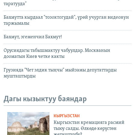
таратууда"
Бахмутта кырдаал "тозоктогудай", үрөй учурган видеонун
таржымалы
Бахмут, эгеменчил Бахмут!
Орусиядагы табышмактуу чабуулдар. Москванын
дооматын Киев четке какты
Грузияда "Чет элдик тыңчы" мыйзамы депутаттарды
мушташтырды
Дагы кызыктуу баяндар
КЫРГЫЗСТАН
Кыргызстан кремацияга расмий
тыюу салды. Өлкөдө көрүстөн
жетиштүүбү?