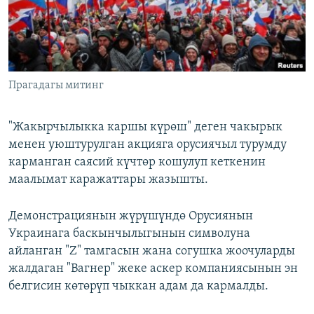
Прагадагы митинг
"Жакырчылыкка каршы күрөш" деген чакырык
менен уюштурулган акцияга орусиячыл турумду
карманган саясий күчтөр кошулуп кеткенин
маалымат каражаттары жазышты.
Демонстрациянын жүрүшүндө Орусиянын
Украинага баскынчылыгынын символуна
айланган "Z" тамгасын жана согушка жоочуларды
жалдаган "Вагнер" жеке аскер компаниясынын эн
белгисин көтөрүп чыккан адам да кармалды.