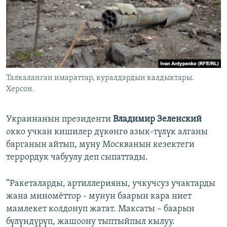
Талкаланган имараттар, куралдардын калдыктары.
Херсон.
Украинанын президенти
Владимир Зеленский
окко учкан кишилер дүкөнгө азык-түлүк алганы
барганын айтып, муну Москванын кезектеги
террордук чабуулу деп сыпаттады.
“Ракеталарды, артиллерияны, учкучсуз учактарды
жана миномёттор - мунун баарын кара ниет
мамлекет колдонуп жатат. Максаты – баарын
бүлүндүрүп, жашоону тыптыйпыл кылуу.