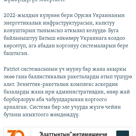
2022-жылдын күзүнөн бери Орусия Украинанын
энергетикалык инфраструктурасын, калктуу
конуштарын тынымсыз аткылап келүүдө. Буга
байланыштуу Батыш өлкөлөрү Украинага колдоо
көрсөтүп, ага абадан коргонуу системаларын бере
баштаган.
Patriot системасынын үч мууну бар жана акыркы
экөө гана баллистикалык ракеталарды атып түшүрө
алат. Зениттик-ракеталык комплекс аскердик
базаларды жана ири административдик, өнөр жай
борборлорун аба чабуулдарынан коргоого
арналган. Система бир эле учурда жүзгө чейин
бутаны аныктоого жөндөмдүү.
"Азаттыктын" жетимишинчи