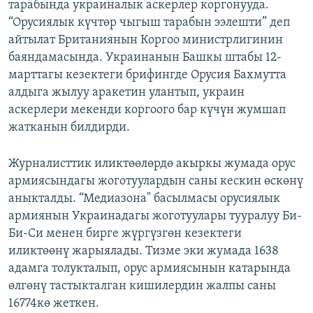
тарабында украиналык аскерлер коргонууда.
“Орусиялык күчтөр чыгыш тарабын ээлешти” деп
айтылат Британиянын Коргоо министрлигинин
баяндамасында. Украинанын Башкы штабы 12-
марттагы кезектеги брифингде Орусия Бахмутта
алдыга жылуу аракетин улантып, украин
аскерлери мекенди коргоого бар күчүн жумшап
жатканын билдирди.
Журналисттик иликтөөлөрдө акыркы жумада орус
армиясындагы жоготуулардын саны кескин өскөнү
аныкталды. “Медиазона" басылмасы орусиялык
армиянын Украинадагы жоготуулары тууралуу Би-
Би-Си менен бирге жүргүзгөн кезектеги
иликтөөнү жарыялады. Тизме эки жумада 1638
адамга толукталып, орус армиясынын катарында
өлгөнү тастыкталган кишилердин жалпы саны
16774кө жеткен.