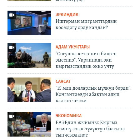
ЭРКИНДИК
Иштерман мигранттардын
коомдогу орду кандай?
АДАМ УКУКТАРЫ
"Согушка кеткенин билген
эмеспиз". Украинада эки
кыргызстандык окко учту
САЯСАТ
"15 млн долларлык мүлкүн берди".
Конгантиевди абактан алып
калган чечим
ЭКОНОМИКА
ЕАЭБдин жыйыны: Кыргыз
өкмөтү азык-түлүктүн баасына
тынчсызданат