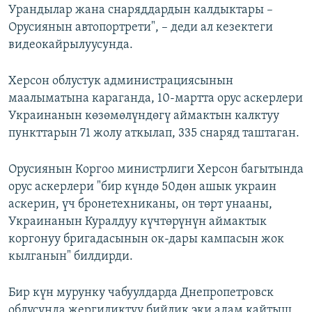
Урандылар жана снаряддардын калдыктары –
Орусиянын автопортрети", – деди ал кезектеги
видеокайрылуусунда.
Херсон облустук администрациясынын
маалыматына караганда, 10-мартта орус аскерлери
Украинанын көзөмөлүндөгү аймактын калктуу
пункттарын 71 жолу аткылап, 335 снаряд таштаган.
Орусиянын Коргоо министрлиги Херсон багытында
орус аскерлери "бир күндө 50дөн ашык украин
аскерин, үч бронетехниканы, он төрт унааны,
Украинанын Куралдуу күчтөрүнүн аймактык
коргонуу бригадасынын ок-дары кампасын жок
кылганын" билдирди.
Бир күн мурунку чабуулдарда Днепропетровск
облусунда жергиликтүү бийлик эки адам кайтыш