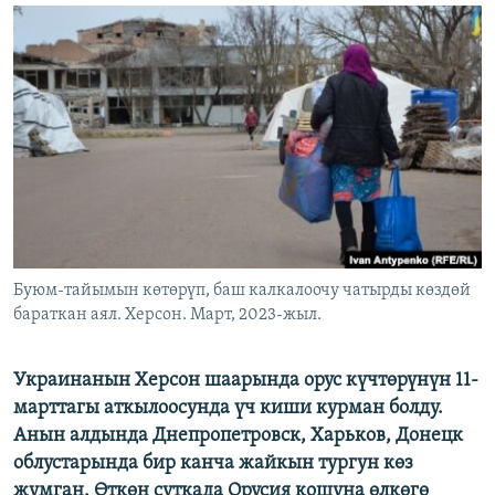
ОНЛАЙН ШЕРИНЕ
ЭЖЕ-СИҢДИЛЕР
АЗАТТЫК+
ЫҢГАЙСЫЗ СУРООЛОР
ЭЕ/АРнун бардык сайттары
Буюм-тайымын көтөрүп, баш калкалоочу чатырды көздөй
бараткан аял. Херсон. Март, 2023-жыл.
Украинанын Херсон шаарында орус күчтөрүнүн 11-
марттагы аткылоосунда үч киши курман болду.
Анын алдында Днепропетровск, Харьков, Донецк
облустарында бир канча жайкын тургун көз
жумган. Өткөн суткада Орусия кошуна өлкөгө