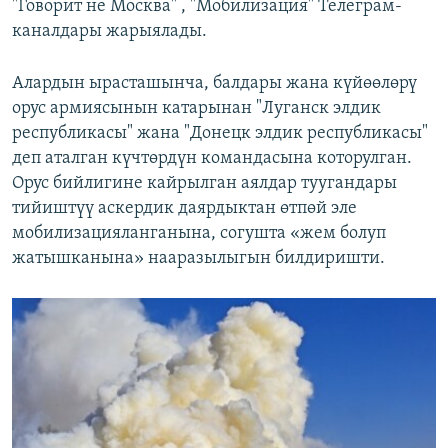
"Говорит не Москва" , "Мобилизация" Телеграм-
каналдары жарыялады.
Алардын ырасташынча, балдары жана күйөөлөрү
орус армиясынын катарынан "Луганск элдик
республикасы" жана "Донецк элдик республикасы"
деп аталган күчтөрдүн командасына которулган.
Орус бийлигине кайрылган аялдар туугандары
тийиштүү аскердик даярдыктан өтпөй эле
мобилизацияланганына, согушта «жем болуп
жатышканына» нааразылыгын билдиришти.