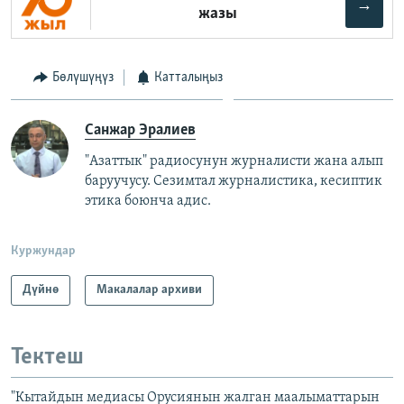
→
жазы
Бөлүшүңүз
Катталыңыз
Санжар Эралиев
"Азаттык" радиосунун журналисти жана алып
баруучусу. Сезимтал журналистика, кесиптик
этика боюнча адис.
Куржундар
Дүйнө
Макалалар архиви
Тектеш
"Кытайдын медиасы Орусиянын жалган маалыматтарын