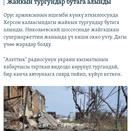
Жайкын тургундар бутага алынды
Орус армиясынын ишемби күнкү аткылоосунда
Херсон калаасындагы жайкын тургундар бутага
алынды. Николаевский шоссесинде жайгашкан
супермаркеттин жанында үч киши окко учту. Дагы
үчөө жарадар болду.
"Азаттык" радиосунун украин кызматынын
кабарчысы тарткан видеодо көрүнүп тургандай,
бир канча автоунаага снярд тийип, күйүп кеткен.