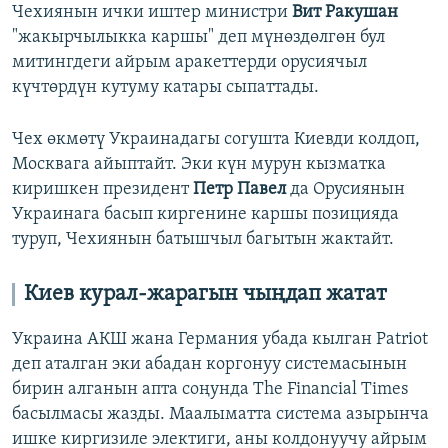
Чехиянын ички иштер министри
Вит Ракушан
"жакырчылыкка каршы" деп мүнөздөлгөн бул
митингдеги айрым аракеттерди орусиячыл
күчтөрдүн кутуму катары сыпаттады.
Чех өкмөтү Украинадагы согушта Киевди колдоп,
Москвага айыптайт. Эки күн мурун кызматка
киришкен президент
Петр Павел
да Орусиянын
Украинага басып киргенине каршы позицияда
туруп, Чехиянын батышчыл багытын жактайт.
Киев курал-жарагын чыңдап жатат
Украина АКШ жана Германия убада кылган Patriot
деп аталган эки абадан коргонуу системасынын
бирин алганын апта соңунда The Financial Times
басылмасы жазды. Маалыматта система азырынча
ишке киргизиле электиги, аны колдонуучу айрым