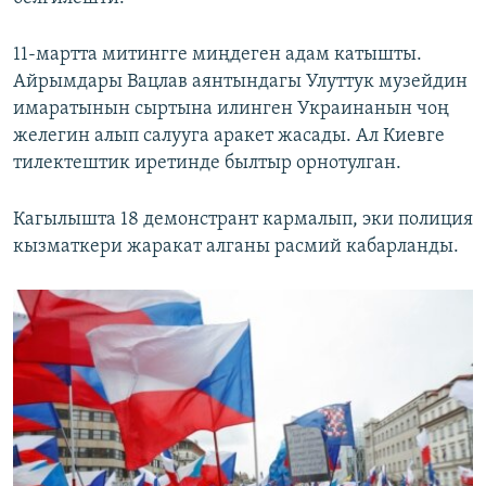
11-мартта митингге миңдеген адам катышты.
Айрымдары Вацлав аянтындагы Улуттук музейдин
имаратынын сыртына илинген Украинанын чоң
желегин алып салууга аракет жасады. Ал Киевге
тилектештик иретинде былтыр орнотулган.
Кагылышта 18 демонстрант кармалып, эки полиция
кызматкери жаракат алганы расмий кабарланды.