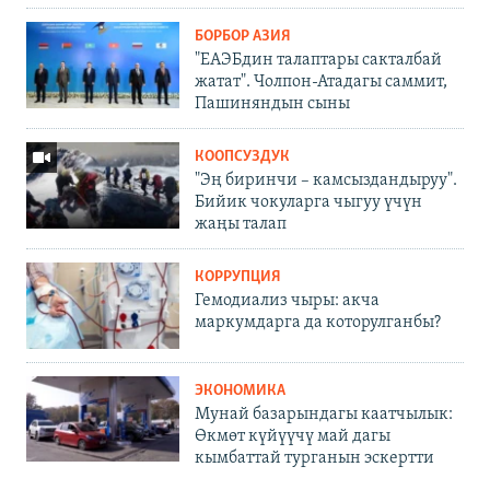
БОРБОР АЗИЯ
"ЕАЭБдин талаптары сакталбай
жатат". Чолпон-Атадагы саммит,
Пашиняндын сыны
КООПСУЗДУК
"Эң биринчи – камсыздандыруу".
Бийик чокуларга чыгуу үчүн
жаңы талап
КОРРУПЦИЯ
Гемодиализ чыры: акча
маркумдарга да которулганбы?
ЭКОНОМИКА
Мунай базарындагы каатчылык:
Өкмөт күйүүчү май дагы
кымбаттай турганын эскертти