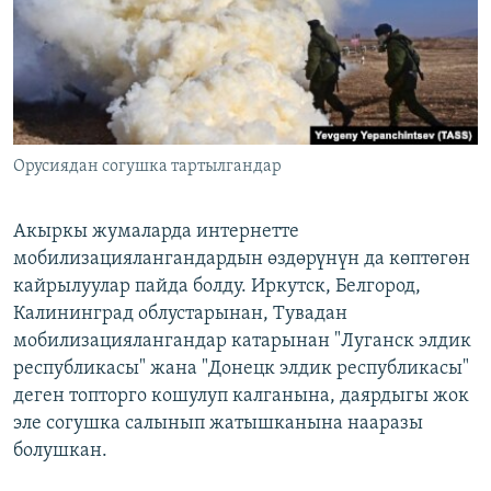
Орусиядан согушка тартылгандар
Акыркы жумаларда интернетте
мобилизациялангандардын өздөрүнүн да көптөгөн
кайрылуулар пайда болду. Иркутск, Белгород,
Калининград облустарынан, Тувадан
мобилизациялангандар катарынан "Луганск элдик
республикасы" жана "Донецк элдик республикасы"
деген топторго кошулуп калганына, даярдыгы жок
эле согушка салынып жатышканына нааразы
болушкан.