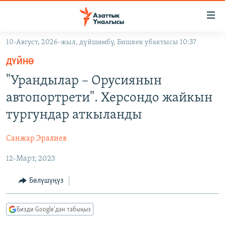
Линктер
Мазмунга
өтүңүз
10-Август, 2026-жыл, дүйшөмбү, Бишкек убактысы 10:37
Навигацияга
ЖАҢЫЛЫКТАР
өтүңүз
ДҮЙНӨ
КЫРГЫЗСТАН
Издөөгө
"Урандылар – Орусиянын
салыңыз
ДҮЙНӨ
КЫРГЫЗСТАН
автопортрети". Херсондо жайкын
УКРАИНА
САЯСАТ
ДҮЙНӨ
тургундар аткыланды
АТАЙЫН ИЛИКТӨӨ
ЭКОНОМИКА
БОРБОР АЗИЯ
Санжар Эралиев
ТВ ПРОГРАММАЛАР
МАДАНИЯТ
12-Март, 2023
ПОДКАСТ
БҮГҮН АЗАТТЫКТА
ӨЗГӨЧӨ ПИКИР
ЭКСПЕРТТЕР ТАЛДАЙТ
Бөлүшүңүз
БИЗ ЖАНА ДҮЙНӨ
Русский
Бизди Google'дан табыңыз
ДАНИСТЕ