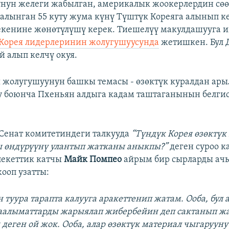
нун желеги жабылган, америкалык жоокерлердин сө
алынган 55 куту жума күнү Түштүк Кореяга алынып к
екенине жөнөтүлүшү керек. Тиешелүү макулдашууга 
Корея лидерлеринин жолугушуусунда
жетишкен. Бул 
й алып келчү окуя.
 жолугушуунун башкы темасы - өзөктүк куралдан ары
 боюнча Пхеньян алдыга кадам таштаганынын белгис
Сенат комитетиндеги талкууда
“Түндүк Корея өзөктүк
ы өндүрүүнү улантып жатканы аныкпы?”
деген суроо 
лекеттик катчы
Майк Помпео
айрым бир сырларды ач
жооп узатты:
н туура тарапта калууга аракеттенип жатам. Ооба, бул 
алыматтарды жарыялап жибербейин деп сактанып жа
деген ой жок. Ооба, алар өзөктүк материал чыгарууну