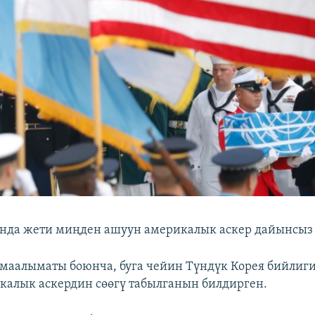
нда жети миңден ашуун америкалык аскер дайынсыз 
маалыматы боюнча, буга чейин Түндүк Корея бийлиги
алык аскердин сөөгү табылганын билдирген.