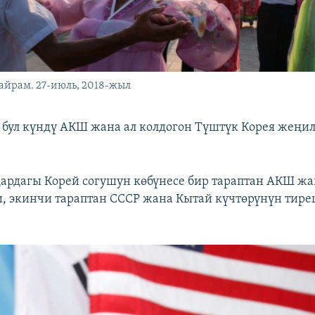
айрам. 27-июль, 2018-жыл
 бул күндү АКШ жана ал колдогон Түштүк Корея жеңил
ардагы Корей согушун көбүнесе бир тараптан АКШ ж
, экинчи тараптан СССР жана Кытай күчтөрүнүн тире