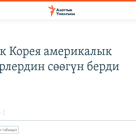
к Корея америкалык
рлердин сөөгүн берди
в
з
ан табыңыз