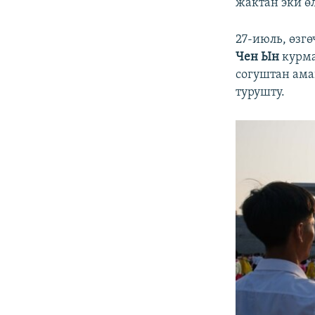
жактан эки өл
27-июль, өзг
Чен Ын
курма
согуштан аман
турушту.