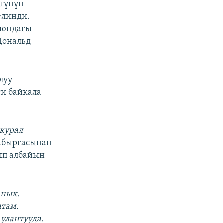
өгүнүн
елинди.
июндагы
Дональд
луу
и байкала
 курал
кабыргасынан
ып албайын
анык.
там.
 улантууда.