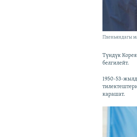
Пхеньяндагы м
Түндүк Корея
белгилейт.
1950-53-жылд
тилектештери
карашат.