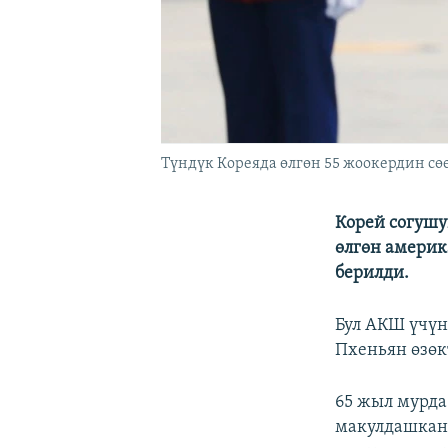
Түндүк Кореяда өлгөн 55 жоокердин с
Корей согушу
өлгөн амери
берилди.
Бул АКШ үчүн
Пхеньян өзөк
65 жыл мурда
макулдашкан