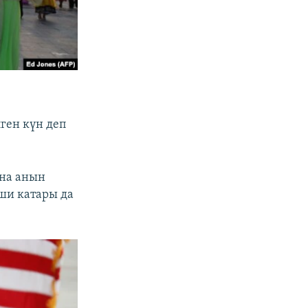
ген күн деп
ана анын
ши катары да