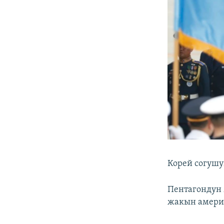
Корей согушу
Пентагондун 
жакын америк