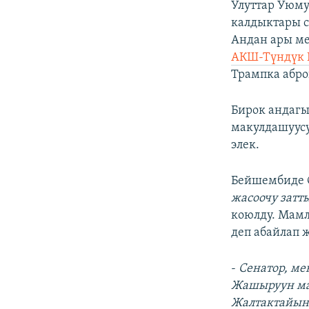
Улуттар Уюму
калдыктары с
Андан ары м
АКШ-Түндүк 
Трампка абро
Бирок андагы
макулдашуусу
элек.
Бейшембиде 
жасоочу затт
коюлду. Мам
деп абайлап 
-
Сенатор, ме
Жашыруун ма
Жалтактайын 