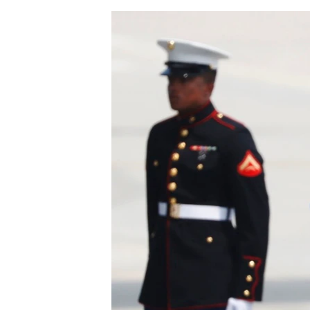
ЭЖЕ-СИҢДИЛЕР
АЗАТТЫК+
ЫҢГАЙСЫЗ СУРООЛОР