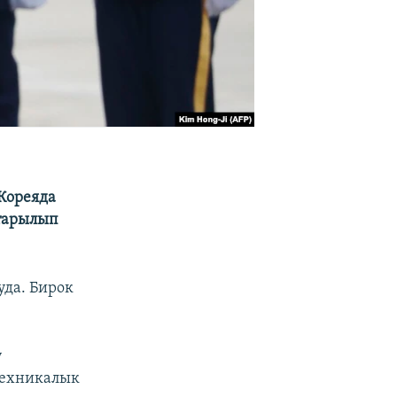
 Кореяда
тарылып
да. Бирок
у
техникалык