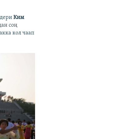
идери
Ким
дан соң
акка кол чаап