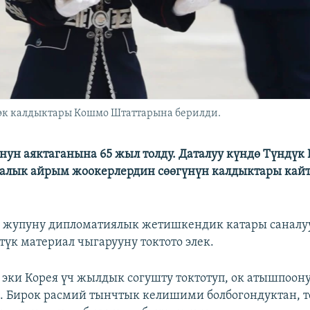
өөк калдыктары Кошмо Штаттарына берилди.
нун аяктаганына 65 жыл толду. Даталуу күндө Түндүк
калык айрым жоокерлердин сөөгүнүн калдыктары кай
 жупуну дипломатиялык жетишкендик катары саналуу
түк материал чыгарууну токтото элек.
 эки Корея үч жылдык согушту токтотуп, ок атышпоон
. Бирок расмий тынчтык келишими болбогондуктан, 