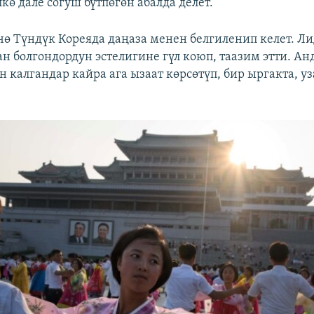
кө дале согуш бүтпөгөн абалда делет.
өчө Түндүк Кореяда даңаза менен белгиленип келет. Л
н болгондордун эстелигине гүл коюп, таазим этти. Ан
 калгандар кайра ага ызаат көрсөтүп, бир ыргакта, уз