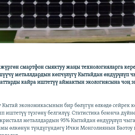
 жүргөн смартфон сыяктуу жаңы технологияларга кер
шүүчү металлдардын көпчүлүгү Кытайдан өндүрүлүп 
 заттарды кайра иштетүү аймактын экологиясына чоң 
у Кытай экономикасынын бир бөлүгүн өлкөдө сейрек 
ып иштетүү түзгөнү белгилүү. Статистика боюнча дүйн
кристалл металлдардын 95% Кытайдан өндүрүлүп чыг
мы өлкөнүн түндүгүндөгү Ички Монголиянын Баотоу