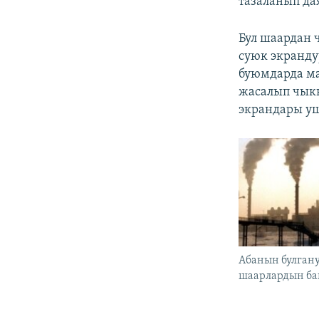
тазаланып да
Бул шаардан 
суюк экранду
буюмдарда ма
жасалып чыкк
экрандары уш
Абанын булгану
шаарлардын ба