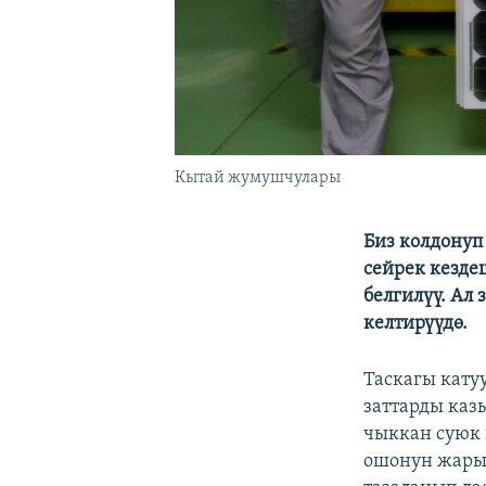
Кытай жумушчулары
Биз колдонуп
сейрек кезде
белгилүү. Ал
келтирүүдө.
Таскагы кату
заттарды каз
чыккан суюк 
ошонун жары