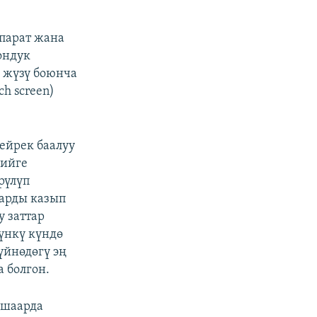
ппарат жана
ондук
 жүзү боюнча
h screen)
ейрек баалуу
мийге
рүлүп
ларды казып
у заттар
үнкү күндө
үйнөдөгү эң
 болгон.
 шаарда