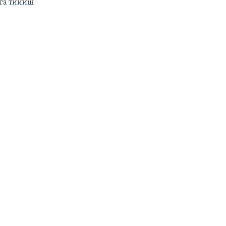
га тийиш