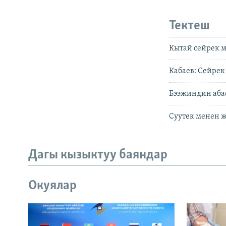
Тектеш
Кытай сейрек м
Кабаев: Сейрек
Бээжиндин абас
Суутек менен 
Дагы кызыктуу баяндар
Окуялар