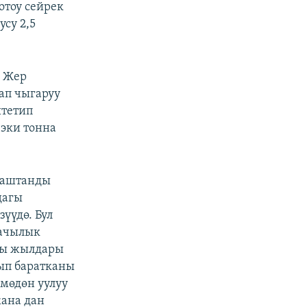
отоу сейрек
су 2,5
ы Жер
ап чыгаруу
штетип
 эки тонна
таштанды
дагы
үүдө. Бул
бачылык
кы жылдары
ып баратканы
мөдөн уулуу
жана дан