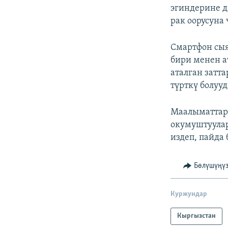
эгиндерине д
рак оорусуна
Смартфон сыя
бири менен а
аталган затт
түрткү болууд
Маалыматтар
окумуштуулар
издеп, пайда
Бөлүшүңү
Куржундар
Кыргызстан