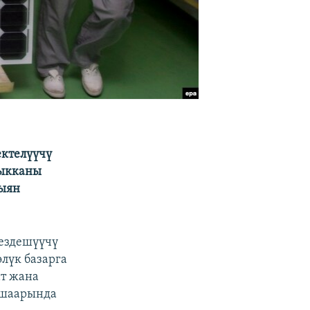
ектелүүчү
чыкканы
зыян
кездешүүчү
өлүк базарга
ат жана
 шаарында