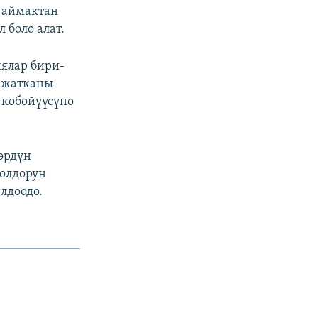
л аймактан
 боло алат.
ялар бири-
п жатканы
 көбөйүүсүнө
өрдүн
олдорун
лдөөдө.