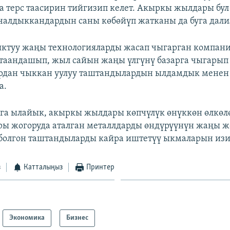
а терс таасирин тийгизип келет. Акыркы жылдары бу
 чалдыккандардын саны көбөйүп жатканы да буга далил
ктуу жаңы технологияларды жасап чыгарган компани
таандашып, жыл сайын жаңы үлгүнү базарга чыгары
ардан чыккан уулуу таштандылардын ылдамдык менен
а.
га ылайык, акыркы жылдары көпчүлүк өнүккөн өлкөл
ы жогоруда аталган металлдарды өндүрүүнүн жаңы ж
 болгон таштандыларды кайра иштетүү ыкмаларын изи
з
Катталыңыз
Принтер
Экономика
Бизнес