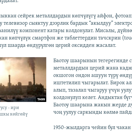
ярдалат.
чыккан сейрек металлдардын көпчүлүгү айфон, фотоа
у телевизор сыяктуу дээрлик бардык “акылдуу” электр
анилүү компонент катары колдонулат. Мисалы, дүйнө
ан көпчүлүк смартфон же таблеттердин тачскрин (touc
ул шаарда өндүрүлгөн церий оксидден жасалат.
Баотоу шаарынын тегерегинде с
металлдардын церий жана кад
окшогон ондон ашуун түрү өндү
иштетилип чыгарылат. Бирок а
алып, тазалап чыгаруу үчүн уулу
колдонулуп келет. Андыктан бүг
Баотоу шаарына жакын жерде д
усу - ири
чоң уулуу саркынды көлмө пайда
шкы көйгөйү
1950-жылдарга чейин бул чакан