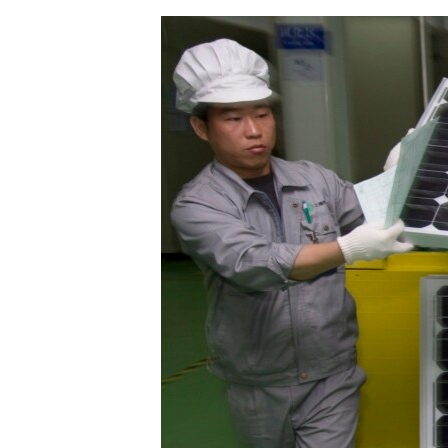
ЭЖЕ-СИҢДИЛЕР
АЗАТТЫК+
ЫҢГАЙСЫЗ СУРООЛОР