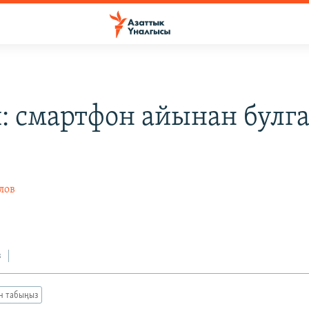
: смартфон айынан булг
лов
з
ан табыңыз