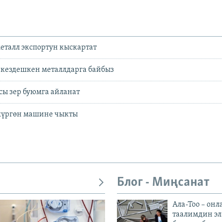
еталл экспортун кыскартат
 кездешкен металлдарга байбыз
ы зер буюмга айланат
жүргөн машине чыкты
Блог - Миңсанат
Ала-Тоо – онл
таалимдин эл