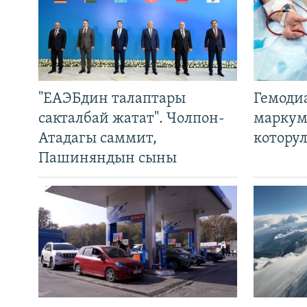
"ЕАЭБдин талаптары
Гемоди
сакталбай жатат". Чолпон-
маркум
Атадагы саммит,
котору
Пашиняндын сыны