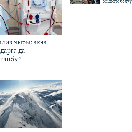
бешиги болуу
ализ чыры: акча
дарга да
лганбы?