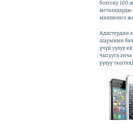
болгону 100 
металлдарды 
миллионго ж
Адистердин а
шарынын башк
үчүн уулуу к
чыгууга анча
уулуу таштан