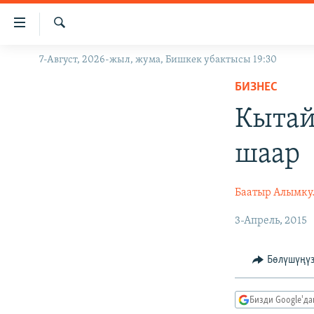
Линктер
Мазмунга
өтүңүз
Издөө
7-Август, 2026-жыл, жума, Бишкек убактысы 19:30
ЖАҢЫЛЫКТАР
Навигацияга
өтүңүз
БИЗНЕС
КЫРГЫЗСТАН
Издөөгө
Кытай
ДҮЙНӨ
КЫРГЫЗСТАН
салыңыз
УКРАИНА
САЯСАТ
ДҮЙНӨ
шаар
АТАЙЫН ИЛИКТӨӨ
ЭКОНОМИКА
БОРБОР АЗИЯ
ТВ ПРОГРАММАЛАР
МАДАНИЯТ
Баатыр Алымку
ПОДКАСТ
БҮГҮН АЗАТТЫКТА
3-Апрель, 2015
ӨЗГӨЧӨ ПИКИР
ЭКСПЕРТТЕР ТАЛДАЙТ
Бөлүшүңү
БИЗ ЖАНА ДҮЙНӨ
ДАНИСТЕ
Бизди Google'д