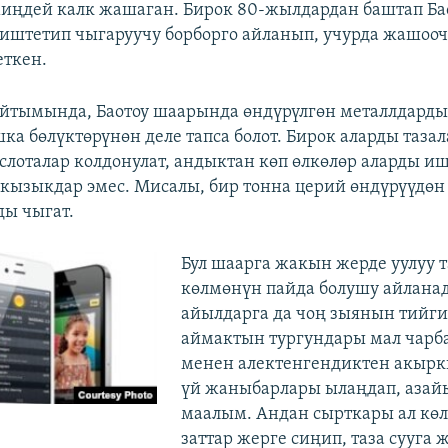
миңдей калк жашаган. Бирок 80-жылдардан баштап Ба
иштетип чыгаруучу борборго айланып, учурда жашоочу
еткен.
йтымында, Баотоу шаарында өндүрүлгөн металлдард
а бөлүктөрүнөн деле тапса болот. Бирок аларды тазал
ислоталар колдонулат, андыктан көп өлкөлөр аларды и
 кызыкдар эмес. Мисалы, бир тонна церий өндүрүүдөн
ды чыгат.
Бул шаарга жакын жерде уулуу 
көлмөнүн пайда болушу айлана
айылдарга да чоң зыянын тийгиз
аймактын тургундары мал чар
менен алектенгендиктен акыр
үй жаныбарлары ылаңдап, азай
маалым. Андан сырткары ал көл
заттар жерге сиңип, таза сууга 