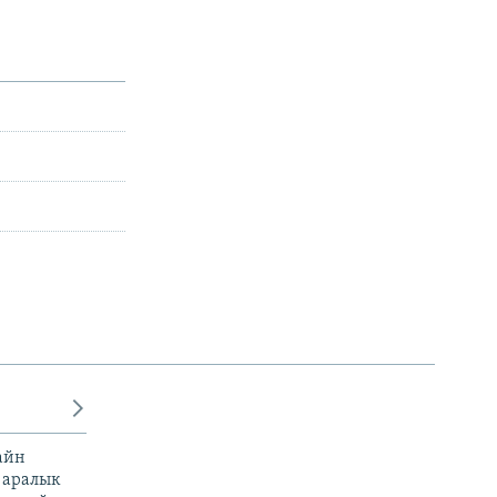
айн
 аралык