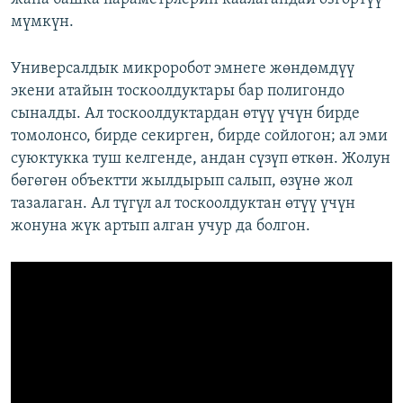
мүмкүн.
Универсалдык микроробот эмнеге жөндөмдүү
экени атайын тоскоолдуктары бар полигондо
сыналды. Ал тоскоолдуктардан өтүү үчүн бирде
томолонсо, бирде секирген, бирде сойлогон; ал эми
суюктукка туш келгенде, андан сүзүп өткөн. Жолун
бөгөгөн объектти жылдырып салып, өзүнө жол
тазалаган. Ал түгүл ал тоскоолдуктан өтүү үчүн
жонуна жүк артып алган учур да болгон.