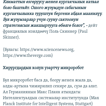
Климаттын өзгөрүүсү менен кургакчылык катаал
боло баштайт. Ошого жүзүмдүн сабагынын
кургакчылыкка туруштук бергени абдан маанилүү.
Бул жүзүмзарлар үчүн сууну сактоонун
стратегиясын жакшыртууга өбөлгө болот”, -
дейт
франциялык изилдөөчү Поль Скиннер (Paul
Skinner).
(Булагы: https://www.sciencenews.org,
https://www.theverge.com)
Хирургдардын колун узартчу микроробот
Бул микроробот баса да, боору менен жыла да,
алды-артына чимирилип секире да, сүзө да алат.
Ал Германиянын Макс Планк атындагы
Интеллектуалдык системалар институтунда (Max
Planck Institute for Intelligent Systems, Stuttgart)