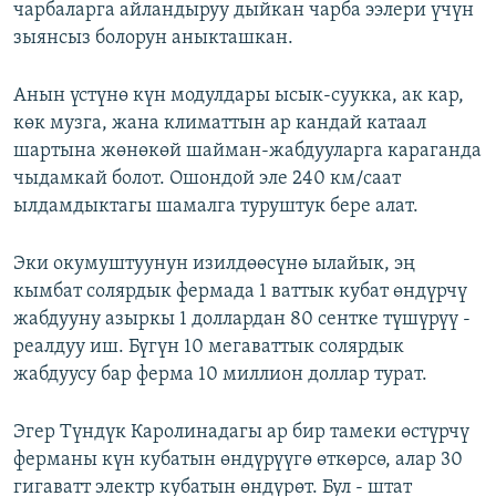
чарбаларга айландыруу дыйкан чарба ээлери үчүн
зыянсыз болорун аныкташкан.
Анын үстүнө күн модулдары ысык-суукка, ак кар,
көк музга, жана климаттын ар кандай катаал
шартына жөнөкөй шайман-жабдууларга караганда
чыдамкай болот. Ошондой эле 240 км/саат
ылдамдыктагы шамалга туруштук бере алат.
Эки окумуштуунун изилдөөсүнө ылайык, эң
кымбат солярдык фермада 1 ваттык кубат өндүрчү
жабдууну азыркы 1 доллардан 80 сентке түшүрүү -
реалдуу иш. Бүгүн 10 мегаваттык солярдык
жабдуусу бар ферма 10 миллион доллар турат.
Эгер Түндүк Каролинадагы ар бир тамеки өстүрчү
ферманы күн кубатын өндүрүүгө өткөрсө, алар 30
гигаватт электр кубатын өндүрөт. Бул - штат