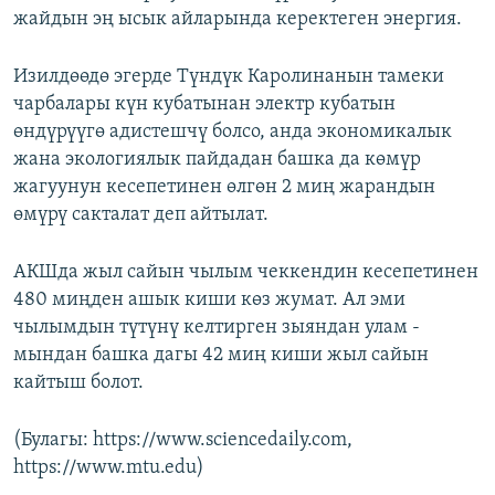
жайдын эң ысык айларында керектеген энергия.
Изилдөөдө эгерде Түндүк Каролинанын тамеки
чарбалары күн кубатынан электр кубатын
өндүрүүгө адистешчү болсо, анда экономикалык
жана экологиялык пайдадан башка да көмүр
жагуунун кесепетинен өлгөн 2 миң жарандын
өмүрү сакталат деп айтылат.
АКШда жыл сайын чылым чеккендин кесепетинен
480 миңден ашык киши көз жумат. Ал эми
чылымдын түтүнү келтирген зыяндан улам -
мындан башка дагы 42 миң киши жыл сайын
кайтыш болот.
(Булагы: https://www.sciencedaily.com,
https://www.mtu.edu)