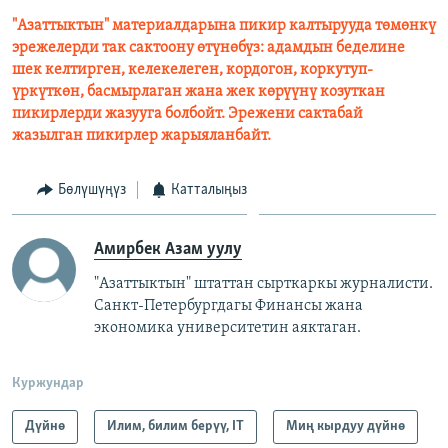
"Азаттыктын" материалдарына пикир калтырууда төмөнкү
эрежелерди так сактоону өтүнөбүз: адамдын беделине
шек келтирген, келекелеген, кордогон, коркутуп-
үркүткөн, басмырлаган жана жек көрүүнү козуткан
пикирлерди жазууга болбойт. Эрежени сактабай
жазылган пикирлер жарыяланбайт.
Бөлүшүңүз
Катталыңыз
Амирбек Азам уулу
"Азаттыктын" штаттан сырткаркы журналисти.
Санкт-Петербургдагы Финансы жана
экономика университетин аяктаган.
Куржундар
Дүйнө
Илим, билим берүү, IT
Миң кырдуу дүйнө