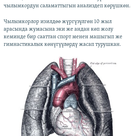
чылымкордун саламаттыгын анализдеп көрүшкөн.
Чылымкорлор изилдөө жүргүзүлгөн 10 жыл
арасында жумасына эки же андан көп жолу
кеминде бир сааттан спорт менен машыгып же
гимнастикалык көнүгүүлөрдү жасап турушкан.