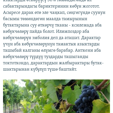
азыктарды өткөрүүсү 50% төмөндөгөндө ал
сабактарындагы бариктеринин көбүн жоготот.
Асыресе дарак өтө эле чаңкап, сөңгөгүндө суунун
басымы төмөндөгөн маалда тамырынын
бутактарына суу өткөрчү тканы - ксилемада аба
көбүкчөлөрү пайда болот. Илимпоздор аба
көбүкчөлөрүн эмболия деп да аташат. Дарактар
үчүн аба көбүкчөлөрүнүн тамактык азыктарды
ташыбай калганы өлүмгө барабар. Анткени аба
көбүкчөлөрү түрдүү туздарды ташыганды
токтоткондо, дарактардын жалбырактары бутак-
шактарынан күбүлүп түшө баштайт.