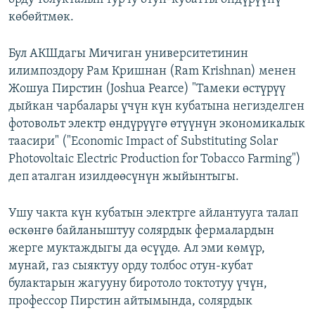
көбөйтмөк.
Бул АКШдагы Мичиган университетинин
илимпоздору Рам Кришнан (Ram Krishnan) менен
Жошуа Пирстин (Joshua Pearce) "Тамеки өстүрүү
дыйкан чарбалары үчүн күн кубатына негизделген
фотовольт электр өндүрүүгө өтүүнүн экономикалык
таасири" ("Economic Impact of Substituting Solar
Photovoltaic Electric Production for Tobacco Farming")
деп аталган изилдөөсүнүн жыйынтыгы.
Ушу чакта күн кубатын электрге айлантууга талап
өскөнгө байланыштуу солярдык фермалардын
жерге муктаждыгы да өсүүдө. Ал эми көмүр,
мунай, газ сыяктуу орду толбос отун-кубат
булактарын жагууну биротоло токтотуу үчүн,
профессор Пирстин айтымында, солярдык