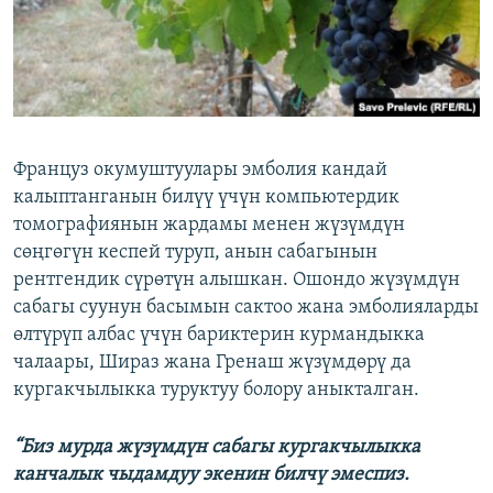
Француз окумуштуулары эмболия кандай
калыптанганын билүү үчүн компьютердик
томографиянын жардамы менен жүзүмдүн
сөңгөгүн кеспей туруп, анын сабагынын
рентгендик сүрөтүн алышкан. Ошондо жүзүмдүн
сабагы суунун басымын сактоо жана эмболияларды
өлтүрүп албас үчүн бариктерин курмандыкка
чалаары, Шираз жана Гренаш жүзүмдөрү да
кургакчылыкка туруктуу болору аныкталган.
“Биз мурда жүзүмдүн сабагы кургакчылыкка
канчалык чыдамдуу экенин билчү эмеспиз.