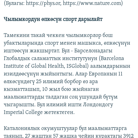
(Булагы: https://phys.or, https://www.nature.com)
Чылымкордун өпкөсүн спорт дарылайт
Тамекини такай чеккен чылымкорлор бош
убактыларында спорт менен машыкса, өпкөсүнүн
иштөөсүн жакшыртат. Бул - Барселонадагы
Глобалдык саламаттык институтунун (Barcelona
Institute of Global Health, ISGlobal) аалымдарынын
изилдөөсүнүн жыйынтыгы. Алар Европанын 11
өлкөсүндөгү 25 илимий борбор өз ара
кызматташып, 10 жыл бою жыйнаган
маалыматтарды талдаган соң ушундай бүтүм
чыгарышты. Бул илимий ишти Лондондогу
Imperial College жетектеген.
Каталониялык окумуштуулар бул маалыматтарга
таянып, 27 жаштан 57 жашка чейин курактагы 3912