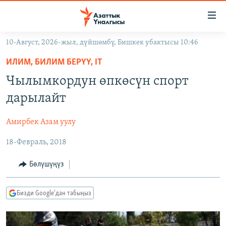
Линктер
Мазмунга
өтүңүз
10-Август, 2026-жыл, дүйшөмбү, Бишкек убактысы 10:46
Навигацияга
ЖАҢЫЛЫКТАР
өтүңүз
ИЛИМ, БИЛИМ БЕРҮҮ, IT
КЫРГЫЗСТАН
Издөөгө
Чылымкордун өпкөсүн спорт
салыңыз
ДҮЙНӨ
КЫРГЫЗСТАН
дарылайт
УКРАИНА
САЯСАТ
ДҮЙНӨ
Амирбек Азам уулу
АТАЙЫН ИЛИКТӨӨ
ЭКОНОМИКА
БОРБОР АЗИЯ
18-Февраль, 2018
ТВ ПРОГРАММАЛАР
МАДАНИЯТ
ПОДКАСТ
БҮГҮН АЗАТТЫКТА
Бөлүшүңүз
ӨЗГӨЧӨ ПИКИР
ЭКСПЕРТТЕР ТАЛДАЙТ
Бизди Google'дан табыңыз
БИЗ ЖАНА ДҮЙНӨ
Русский
ДАНИСТЕ