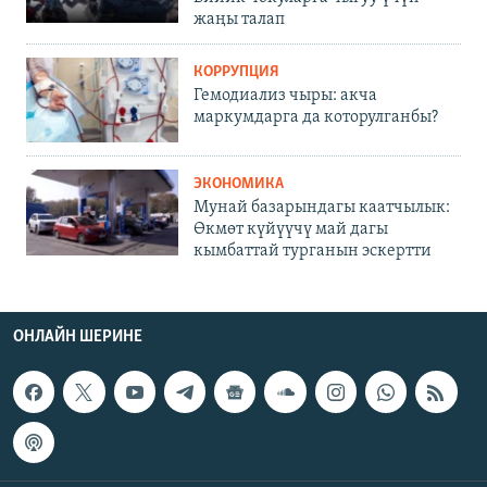
жаңы талап
КОРРУПЦИЯ
Гемодиализ чыры: акча
маркумдарга да которулганбы?
ЭКОНОМИКА
Мунай базарындагы каатчылык:
Өкмөт күйүүчү май дагы
кымбаттай турганын эскертти
ОНЛАЙН ШЕРИНЕ