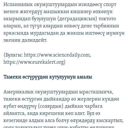
Испаниялык окумуштуулардын изилдөөсү спорт
менен жигердүү машыккан кишилер өпкөнүн
акырындап бузулушун (деградациясын) токтото
аларын, ал түгүл алардын өпкөсү дене тарбиянын
аркасында мурдагыдан да жакшы иштөөсү мүмкүн
экенин далилдейт.
(Булагы: https://www.sciencedaily.com,
https://www.eurekalert.org)
Тамеки өстүрүүдөн кутулуунун амалы
Америкалык окумуштуулардын ырасташынча,
тамеки өстүргөн дыйкандар өз жерлерин күндөн
кубат өндүрчү (солярдык) дыйкан чарбага
айлантса, анда кирешени көп алат. Бул өз
кезегинде алдын алса болчу өлүмдөрдү кыскартып,
орду толукталып турчу отун-кубатты өндүрүүнү