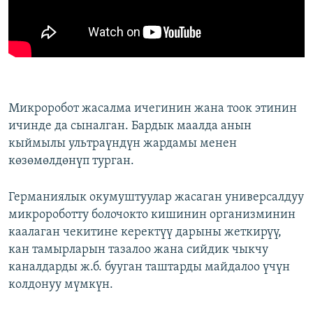
Микроробот жасалма ичегинин жана тоок этинин
ичинде да сыналган. Бардык маалда анын
кыймылы ультраүндүн жардамы менен
көзөмөлдөнүп турган.
Германиялык окумуштуулар жасаган универсалдуу
микророботту болочокто кишинин организминин
каалаган чекитине керектүү дарыны жеткирүү,
кан тамырларын тазалоо жана сийдик чыкчу
каналдарды ж.б. бууган таштарды майдалоо үчүн
колдонуу мүмкүн.