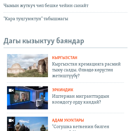
Чымын жуткуч чөп бешке чейин санайт
"Кара туңгуюктун" табышмагы
Дагы кызыктуу баяндар
КЫРГЫЗСТАН
Кыргызстан кремацияга расмий
тыюу салды. Өлкөдө көрүстөн
жетиштүүбү?
ЭРКИНДИК
Иштерман мигранттардын
коомдогу орду кандай?
АДАМ УКУКТАРЫ
"Согушка кеткенин билген