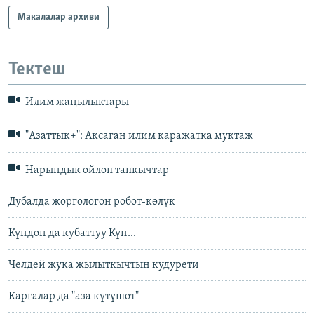
Макалалар архиви
Тектеш
Илим жаңылыктары
"Азаттык+": Аксаган илим каражатка муктаж
Нарындык ойлоп тапкычтар
Дубалда жоргологон робот-көлүк
Күндөн да кубаттуу Күн...
Челдей жука жылыткычтын кудурети
Каргалар да "аза күтүшөт"