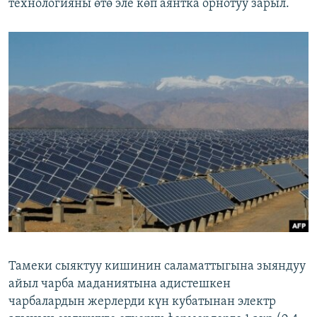
технологияны өтө эле көп аянтка орнотуу зарыл.
Тамеки сыяктуу кишинин саламаттыгына зыяндуу
айыл чарба маданиятына адистешкен
чарбалардын жерлерди күн кубатынан электр