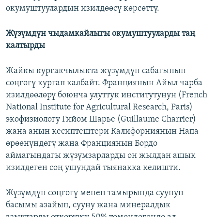
окумуштуулардын изилдөөсү көрсөттү.
Жүзүмдүн чыдамкайлыгы окумуштууларды таң
калтырды
Жайкы кургакчылыкта жүзүмдүн сабагынын
сөңгөгү кургап калбайт. Франциянын Айыл чарба
изилдөөлөрү боюнча улуттук институтунун (French
National Institute for Agricultural Research, Paris)
экофизиологу Гийом Шарье (Guillaume Charrier)
жана анын кесиптештери Калифорниянын Напа
өрөөнүндөгү жана Франциянын Бордо
аймагындагы жүзүмзарларды он жылдан ашык
изилдеген соң ушундай тыянакка келишти.
Жүзүмдүн сөңгөгү менен тамырында суунун
басымы азайып, сууну жана минералдык