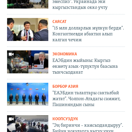
эмеспиз". Украинада эки
кыргызстандык окко учту
САЯСАТ
"15 млн долларлык мүлкүн берди".
Конгантиевди абактан алып
калган чечим
ЭКОНОМИКА
ЕАЭБдин жыйыны: Кыргыз
өкмөтү азык-түлүктүн баасына
тынчсызданат
БОРБОР АЗИЯ
"ЕАЭБдин талаптары сакталбай
жатат". Чолпон-Атадагы саммит,
Пашиняндын сыны
КООПСУЗДУК
"Эң биринчи – камсыздандыруу".
Бийик чокуларга чыгуу үчүн