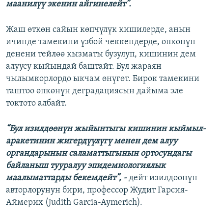
маанилүү экенин айгинелейт”.
Жаш өткөн сайын көпчүлүк кишилерде, анын
ичинде тамекини үзбөй чеккендерде, өпкөнүн
денени тейлөө кызматы бузулуп, кишинин дем
алуусу кыйындай баштайт. Бул жараян
чылымкорлордо ыкчам өнүгөт. Бирок тамекини
таштоо өпкөнүн деградациясын дайыма эле
токтото албайт.
“Бул изилдөөнүн жыйынтыгы кишинин кыймыл-
аракетинин жигердүүлүгү менен дем алуу
органдарынын саламаттыгынын ортосундагы
байланыш тууралуу эпидемиологиялык
маалыматтарды бекемдейт”, -
дейт изилдөөнүн
авторлорунун бири, профессор Жудит Гарсия-
Аймерих (Judith Garcia-Aymerich).