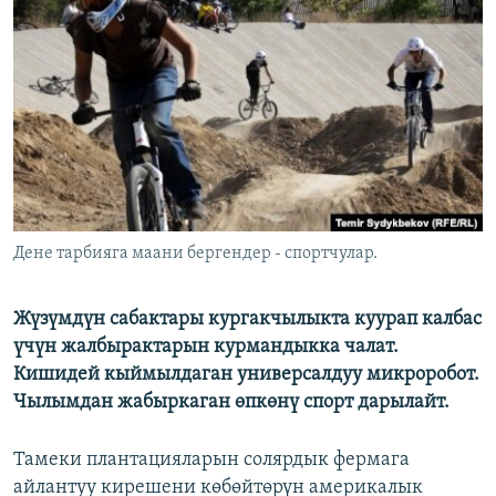
ОНЛАЙН ШЕРИНЕ
ЭЖЕ-СИҢДИЛЕР
АЗАТТЫК+
ЫҢГАЙСЫЗ СУРООЛОР
ЭЕ/АРнун бардык сайттары
Дене тарбияга маани бергендер - спортчулар.
Жүзүмдүн сабактары кургакчылыкта куурап калбас
үчүн жалбырактарын курмандыкка чалат.
Кишидей кыймылдаган универсалдуу микроробот.
Чылымдан жабыркаган өпкөнү спорт дарылайт.
Тамеки плантацияларын солярдык фермага
айлантуу кирешени көбөйтөрүн америкалык