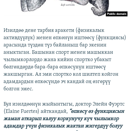
Изилдөө дене тарбия аракети (физикалык
активдүүлүк) менен өпкөнүн иштөөсү (функциясы)
арасында түздөн түз байланыш бар экенин
аныктаган. Башынан спорт менен машыккан
чылымкорлордо жана кийин спортко убакыт
бөлгөндөрдө бара-бара өпкөсүнүн иштөөсү
жакшырган. Ал эми спортко кол шилтеп койгон
адамдардын өпкөсүндө эч кандай оң өзгөрүү
болгон эмес.
Бул изилдөөнүн жыйынтыгы, доктор Элейн Фуэртс
(Elaine Fuertes) айткандай,
“өпкөсү өз функциясын
жаман аткарып калуу коркунучу күч чылымкор
адамдар үчүн физикалык жактан жигердүү болуу