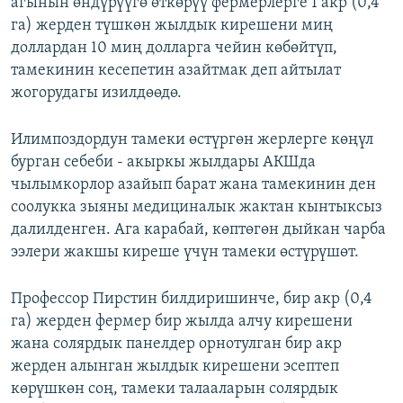
агынын өндүрүүгө өткөрүү фермерлерге 1 акр (0,4
га) жерден түшкөн жылдык кирешени миң
доллардан 10 миң долларга чейин көбөйтүп,
тамекинин кесепетин азайтмак деп айтылат
жогорудагы изилдөөдө.
Илимпоздордун тамеки өстүргөн жерлерге көңүл
бурган себеби - акыркы жылдары АКШда
чылымкорлор азайып барат жана тамекинин ден
соолукка зыяны медициналык жактан кынтыксыз
далилденген. Ага карабай, көптөгөн дыйкан чарба
ээлери жакшы киреше үчүн тамеки өстүрүшөт.
Профессор Пирстин билдиришинче, бир акр (0,4
га) жерден фермер бир жылда алчу кирешени
жана солярдык панелдер орнотулган бир акр
жерден алынган жылдык кирешени эсептеп
көрүшкөн соң, тамеки талааларын солярдык