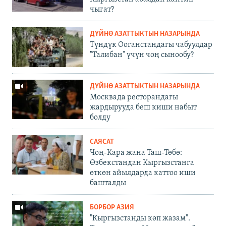
чыгат?
ДҮЙНӨ АЗАТТЫКТЫН НАЗАРЫНДА
Түндүк Ооганстандагы чабуулдар
"Талибан" үчүн чоң сынообу?
ДҮЙНӨ АЗАТТЫКТЫН НАЗАРЫНДА
Москвада ресторандагы
жардырууда беш киши набыт
болду
САЯСАТ
Чоң-Кара жана Таш-Төбө:
Өзбекстандан Кыргызстанга
өткөн айылдарда каттоо иши
башталды
БОРБОР АЗИЯ
"Кыргызстанды көп жазам".