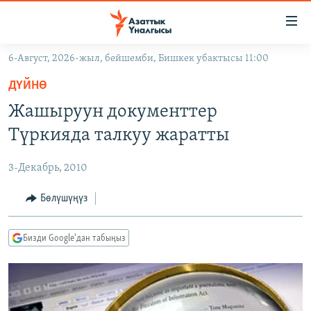
Линктер
Мазмунга
өтүңүз
6-Август, 2026-жыл, бейшемби, Бишкек убактысы 11:00
Навигацияга
ЖАҢЫЛЫКТАР
өтүңүз
ДҮЙНӨ
КЫРГЫЗСТАН
Издөөгө
Жашыруун документтер
салыңыз
ДҮЙНӨ
КЫРГЫЗСТАН
Түркияда талкуу жаратты
УКРАИНА
САЯСАТ
ДҮЙНӨ
3-Декабрь, 2010
АТАЙЫН ИЛИКТӨӨ
ЭКОНОМИКА
БОРБОР АЗИЯ
ТВ ПРОГРАММАЛАР
Бөлүшүңүз
МАДАНИЯТ
ПОДКАСТ
БҮГҮН АЗАТТЫКТА
Бизди Google'дан табыңыз
ӨЗГӨЧӨ ПИКИР
ЭКСПЕРТТЕР ТАЛДАЙТ
БИЗ ЖАНА ДҮЙНӨ
Русский
ДАНИСТЕ