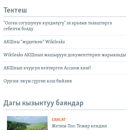
Тектеш
"Ооган согушунун күндөлүгү" эл аралык талаштарга
себепчи болду
АКШны “жүдөткөн” Wikileaks
Wikileaks АКШнын жашыруун документтерин жарыялады
АКШнын ачуусун келтирген Ассанж ким?
Орусия: өкүм сүргөн кош бийлик
Дагы кызыктуу баяндар
САЯСАТ
Жетим-Тоо: Темир кендин