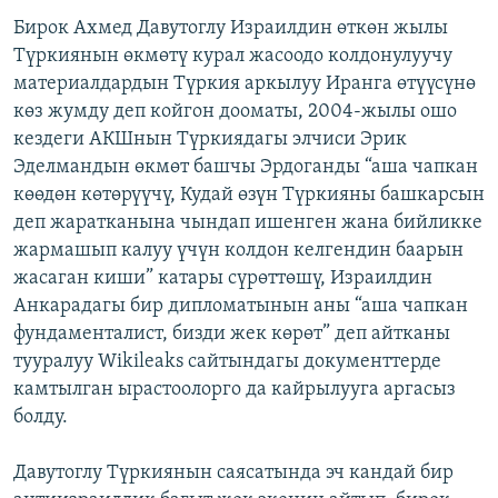
Бирок Ахмед Давутоглу Израилдин өткөн жылы
Түркиянын өкмөтү курал жасоодо колдонулуучу
материалдардын Түркия аркылуу Иранга өтүүсүнө
көз жумду деп койгон дооматы, 2004-жылы ошо
кездеги АКШнын Түркиядагы элчиси Эрик
Эделмандын өкмөт башчы Эрдоганды “аша чапкан
көөдөн көтөрүүчү, Кудай өзүн Түркияны башкарсын
деп жаратканына чындап ишенген жана бийликке
жармашып калуу үчүн колдон келгендин баарын
жасаган киши” катары сүрөттөшү, Израилдин
Анкарадагы бир дипломатынын аны “аша чапкан
фундаменталист, бизди жек көрөт” деп айтканы
тууралуу Wikileaks сайтындагы документтерде
камтылган ырастоолорго да кайрылууга аргасыз
болду.
Давутоглу Түркиянын саясатында эч кандай бир