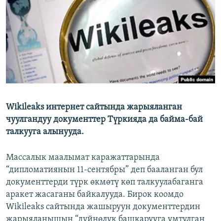
ОНЛАЙН ШЕРИНЕ
ЭЖЕ-СИҢДИЛЕР
АЗАТТЫК+
ЫҢГАЙСЫЗ СУРООЛОР
ЭЕ/АРнун бардык сайттары
Wikileaks интернет сайтында жарыяланган
чуулгандуу документтер Түркияда да байма-бай
талкууга алынууда.
Массалык маалымат каражаттарында
“дипломатиянын 11-сентябры” деп бааланган бул
документтерди түрк өкмөтү көп талкуулабаганга
аракет жасаганы байкалууда. Бирок коомдо
Wikileaks сайтында жашыруун документтердин
жарыяланышын “дүйнөлүк башкарууга умтулган