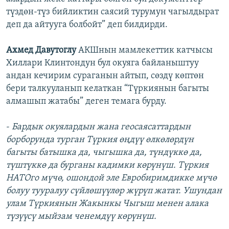
түздөн-түз бийликтин саясий турумун чагылдырат
деп да айтууга болбойт” деп билдирди.
Ахмед Давутоглу
АКШнын мамлекеттик катчысы
Хиллари Клинтондун бул окуяга байланыштуу
андан кечирим сураганын айтып, сөздү көптөн
бери талкууланып келаткан “Түркиянын багыты
алмашып жатабы” деген темага бурду.
-
Бардык окуялардын жана геосаясаттардын
борборунда турган Түркия өңдүү өлкөлөрдүн
багыты батышка да, чыгышка да, түндүккө да,
түштүккө да бурганы кадимки көрүнүш. Түркия
НАТОго мүчө, ошондой эле Евробиримдикке мүчө
болуу тууралуу сүйлөшүүлөр жүрүп жатат. Ушундан
улам Түркиянын Жакынкы Чыгыш менен алака
түзүүсү мыйзам ченемдүү көрүнүш.