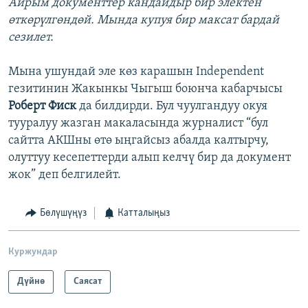
Айрым документтер кандайдыр бир электен
өткөрүлгөндөй. Мында купуя бир максат бардай
сезилет.
Мына ушундай эле көз карашын Independent
гезитинин Жакынкы Чыгыш боюнча кабарчысы
Роберт Фиск
да билдирди. Бул чуулгандуу окуя
тууралуу жазган макаласында журналист “бул
сайтта АКШны өтө ыңгайсыз абалда калтырчу,
олуттуу кесепеттерди алып келчү бир да документ
жок” деп белгилейт.
Бөлүшүңүз
Катталыңыз
Куржундар
Дүйнө
Саясат