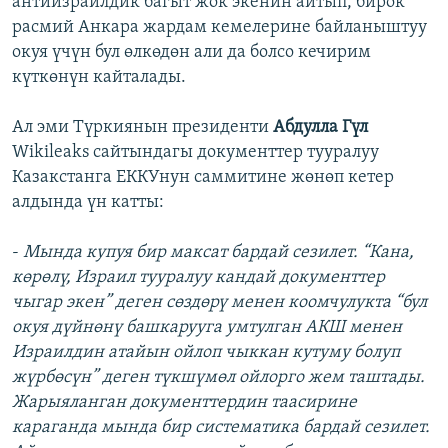
антиизраилдик багыт жок экенин айтып, бирок
расмий Анкара жардам кемелерине байланыштуу
окуя үчүн бул өлкөдөн али да болсо кечирим
күткөнүн кайталады.
Ал эми Түркиянын президенти
Абдулла Гүл
Wikileaks сайтындагы документтер тууралуу
Казакстанга ЕККУнун саммитине жөнөп кетер
алдында үн катты:
-
Мында купуя бир максат бардай сезилет. “Кана,
көрөлү, Израил тууралуу кандай документтер
чыгар экен” деген сөздөрү менен коомчулукта “бул
окуя дүйнөнү башкарууга умтулган АКШ менен
Израилдин атайын ойлоп чыккан кутуму болуп
жүрбөсүн” деген түкшүмөл ойлорго жем таштады.
Жарыяланган документтердин таасирине
караганда мында бир систематика бардай сезилет.