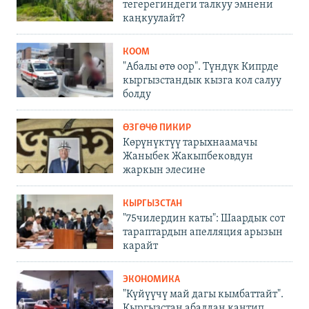
тегерегиндеги талкуу эмнени
каңкуулайт?
КООМ
"Абалы өтө оор". Түндүк Кипрде
кыргызстандык кызга кол салуу
болду
ӨЗГӨЧӨ ПИКИР
Көрүнүктүү тарыхнаамачы
Жаныбек Жакыпбековдун
жаркын элесине
КЫРГЫЗСТАН
"75чилердин каты": Шаардык сот
тараптардын апелляция арызын
карайт
ЭКОНОМИКА
"Күйүүчү май дагы кымбаттайт".
Кыргызстан абалдан кантип