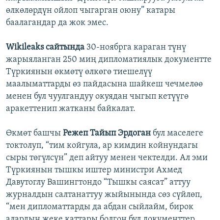
өлкөлөрдүн ойлоп чыгарган оюну” катары
баалагандар да жок эмес.
Wikileaks сайтында
30-ноябрга караган түнү
жарыяланган 250 миң дипломатиялык документте
Түркиянын өкмөтү өлкөгө тиешелүү
маалыматтарды өз пайдасына шайкеш чечмелөө
менен бул чуулгандуу окуядан чыгып кетүүгө
аракеттенип жатканы байкалат.
Өкмөт башчы
Режеп Тайып Эрдоган
бул маселеге
токтолуп, “тим койгула, ар кимдин койнундагы
сыры төгүлсүн” деп айтуу менен чектелди. Ал эми
Түркиянын тышкы иштер министри Ахмед
Давутоглу Вашингтондо “Тышкы саясат” аттуу
журналдын салтанаттуу жыйынында сөз сүйлөп,
“мен дипломаттарды да абдан сыйлайм, бирок
алардын жеке каттары болгон бул документтер