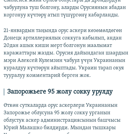
Смоленск жана Орлов облустары да дрондордун
чабуулуна туш болгону, аларды Орусиянын абадан
коргонуу күчтөрү атып түшүргөнү кабарланды.
21-январдын таңында орус аскери көзөмөлдөгөн
Донецк артиллериялык соккуга кабылып, андан
20дан ашык киши мерт болгонун маалымат
каражаттары жазды. Орусия дайындаган шаардын
мэри Алексей Кулемзин чабуул үчүн Украинанын
куралдуу күчтөрүн айыптады. Украин тарап окуя
тууралуу комментарий берген жок.
Запорожьеге 95 жолу сокку урулду
Өткөн суткаларда орус аскерлери Украинанын
Запорожье облусуна 95 жолу сокку урганын
облустук аскер администрациясынын башчысы
Юрий Малашко билдирди. Мындан тышкары