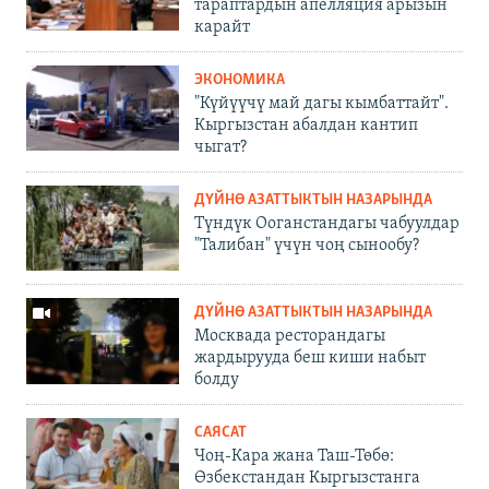
тараптардын апелляция арызын
карайт
ЭКОНОМИКА
"Күйүүчү май дагы кымбаттайт".
Кыргызстан абалдан кантип
чыгат?
ДҮЙНӨ АЗАТТЫКТЫН НАЗАРЫНДА
Түндүк Ооганстандагы чабуулдар
"Талибан" үчүн чоң сынообу?
ДҮЙНӨ АЗАТТЫКТЫН НАЗАРЫНДА
Москвада ресторандагы
жардырууда беш киши набыт
болду
САЯСАТ
Чоң-Кара жана Таш-Төбө:
Өзбекстандан Кыргызстанга