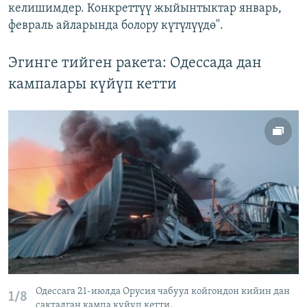
келишимдер. Конкреттүү жыйынтыктар январь,
февраль айларында болору күтүлүүдө".
Эгинге тийген ракета: Одессада дан
кампалары күйүп кетти
Одессага 21-июлда Орусия чабуул койгондон кийин дан
1/8
сакталган кампа күйүп кетти.