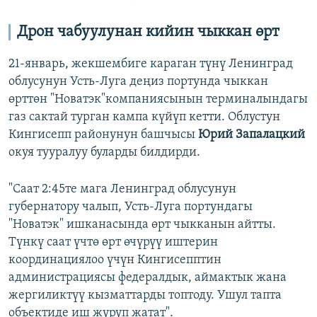
Дрон чабуулунан кийин чыккан өрт
21-январь, жекшембиге караган түнү Ленинград
облусунун Усть-Луга деңиз портунда чыккан
өрттөн "Новатэк"компаниясынын терминалындагы
газ сактай турган кампа күйүп кетти. Облустун
Кингисепп районунун башчысы
Юрий Запалацкий
окуя тууралуу буларды билдирди.
"Саат 2:45те мага Ленинград облусунун
губернатору чалып, Усть-Луга портундагы
"Новатэк" ишканасында өрт чыкканын айтты.
Түнкү саат үчтө өрт өчүрүү иштерин
координациялоо үчүн Кингисепптин
администрациясы федералдык, аймактык жана
жергиликтүү кызматтарды топтоду. Ушул тапта
объектиде иш жүрүп жатат".