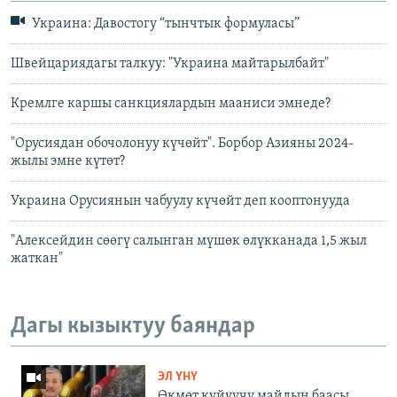
Украина: Давостогу “тынчтык формуласы”
Швейцариядагы талкуу: "Украина майтарылбайт"
Кремлге каршы санкциялардын мааниси эмнеде?
"Орусиядан обочолонуу күчөйт". Борбор Азияны 2024-
жылы эмне күтөт?
Украина Орусиянын чабуулу күчөйт деп кооптонууда
"Алексейдин сөөгү салынган мүшөк өлүкканада 1,5 жыл
жаткан"
Дагы кызыктуу баяндар
ЭЛ ҮНҮ
Өкмөт күйүүчү майдын баасы