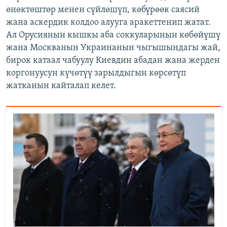
өнөктөштөр менен сүйлөшүп, көбүрөөк саясий
жана аскердик колдоо алууга аракеттенип жатат.
Ал Орусиянын кышкы аба соккуларынын көбөйүшү
жана Москванын Украинанын чыгышындагы жай,
бирок катаал чабуулу Киевдин абадан жана жерден
коргонуусун күчөтүү зарылдыгын көрсөтүп
жатканын кайталап келет.