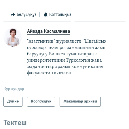
Бөлүшүңүз
Катталыңыз
Айзада Касмалиева
"Азаттыктын" журналисти, "Ыңгайсыз
суроолор" телепрограммасынын алып
баруучусу. Бишкек гуманитардык
университетинин Түркология жана
маданияттар аралык коммуникация
факультетин аяктаган.
Куржундар
Дүйнө
Коопсуздук
Макалалар архиви
Тектеш