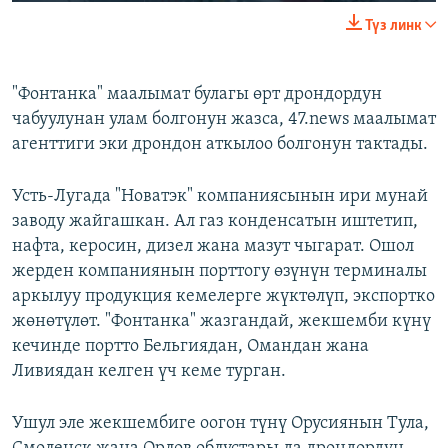
240p
Түз линк
360p
Auto
240p
360p
480p
480p
"Фонтанка" маалымат булагы өрт дрондордун
чабуулунан улам болгонун жазса, 47.news маалымат
720p
720p
1080p
агенттиги эки дрондон аткылоо болгонун тактады.
1080p
Усть-Лугада "Новатэк" компаниясынын ири мунай
заводу жайгашкан. Ал газ конденсатын иштетип,
нафта, керосин, дизел жана мазут чыгарат. Ошол
жерден компаниянын порттогу өзүнүн терминалы
аркылуу продукция кемелерге жүктөлүп, экспортко
жөнөтүлөт. "Фонтанка" жазгандай, жекшемби күнү
кечинде портто Бельгиядан, Омандан жана
Ливиядан келген үч кеме турган.
Ушул эле жекшембиге оогон түнү Орусиянын Тула,