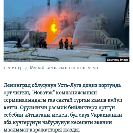
ОНЛАЙН ШЕРИНЕ
ЭЖЕ-СИҢДИЛЕР
АЗАТТЫК+
ЫҢГАЙСЫЗ СУРООЛОР
ЭЕ/АРнун бардык сайттары
Ленинград. Мунай кампасы өрттөнгөн учур.
Ленинград облусунун Усть-Луга деңиз портунда
өрт чыгып, "Новатэк" компаниясынын
терминалындагы газ сактай турган кампа күйүп
кетти. Орусиянын расмий бийликтери өрттүн
себебин айтпаганы менен, бул окуя Украинанын
аба күчтөрүнүн чабуулунун кесепети экенин
маалымат каражаттары жазды.