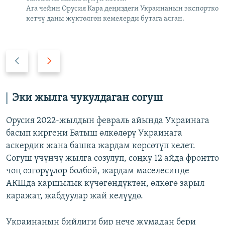
Ага чейин Орусия Кара деңиздеги Украинанын экспортко
кетчү даны жүктөлгөн кемелерди бутага алган.
А
А
р
л
т
д
к
ы
Эки жылга чукулдаган согуш
а
г
а
Орусия 2022-жылдын февраль айында Украинага
басып киргени Батыш өлкөлөрү Украинага
аскердик жана башка жардам көрсөтүп келет.
Согуш үчүнчү жылга созулуп, соңку 12 айда фронтто
чоң өзгөрүүлөр болбой, жардам маселесинде
АКШда каршылык күчөгөндүктөн, өлкөгө зарыл
каражат, жабдуулар жай келүүдө.
Украинанын бийлиги бир нече жумадан бери