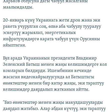
Харьков облусуна дагы чабуул жасалганы
маалымдалды.
20-январь күнү Украинага жети дрон жана эки
ракета учурулган соң, өлкө аба чабуулу тууралуу
эскертүү жарыялап, энергетикалык
инфратүзүмдөргө карата чабуул үчүн Орусияны
айыптаган.
Бул арада Украинанын президенти Владимир
Зеленский Батыш менен жаңы келишимдерге кол
коюларын билдирди. Ишембинин кечинде
жасаган видеокайрылуусунда ал Батыштагы
өнөктөштөр менен бир катар жаңы, эки тараптуу
келишимдер даярдалып жатканын айтты.
"Биз өнөктөштөр менен жаңы макулдашууларды
даярдап жатабыз. Алар абдан күчтүү, эки тараптуу