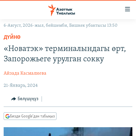
Линктер
Мазмунга
өтүңүз
6-Август, 2026-жыл, бейшемби, Бишкек убактысы 13:50
Навигацияга
ЖАҢЫЛЫКТАР
өтүңүз
ДҮЙНӨ
КЫРГЫЗСТАН
Издөөгө
«Новатэк» терминалындагы өрт,
салыңыз
ДҮЙНӨ
КЫРГЫЗСТАН
Запорожьеге урулган сокку
УКРАИНА
САЯСАТ
ДҮЙНӨ
Айзада Касмалиева
АТАЙЫН ИЛИКТӨӨ
ЭКОНОМИКА
БОРБОР АЗИЯ
21-Январь, 2024
ТВ ПРОГРАММАЛАР
МАДАНИЯТ
ПОДКАСТ
БҮГҮН АЗАТТЫКТА
Бөлүшүңүз
ӨЗГӨЧӨ ПИКИР
ЭКСПЕРТТЕР ТАЛДАЙТ
Бизди Google'дан табыңыз
БИЗ ЖАНА ДҮЙНӨ
Русский
ДАНИСТЕ