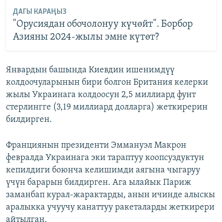
ДАГЫ КАРАҢЫЗ
"Орусиядан обочолонуу күчөйт". Борбор
Азияны 2024-жылы эмне күтөт?
Январдын башында Киевдин ишенимдүү
колдоочуларынын бири болгон Британия келерки
жылы Украинага колдоосун 2,5 миллиард фунт
стерлингге (3,19 миллиард долларга) жеткирерин
билдирген.
Франциянын президенти Эммануэл Макрон
февралда Украинага эки тараптуу коопсуздуктун
кепилдиги боюнча келишимди аягына чыгаруу
үчүн барарын билдирген. Ага ылайык Париж
заманбап курал-жарактарды, анын ичинде алыскы
аралыкка учуучу канаттуу ракеталарды жеткирери
айтылган.