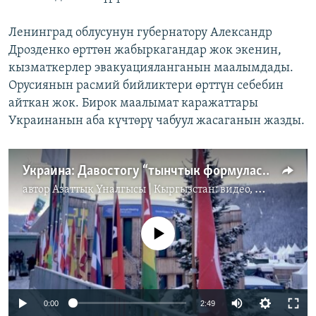
Ленинград облусунун губернатору Александр
Дрозденко өрттөн жабыркагандар жок экенин,
кызматкерлер эвакуацияланганын маалымдады.
Орусиянын расмий бийликтери өрттүн себебин
айткан жок. Бирок маалымат каражаттары
Украинанын аба күчтөрү чабуул жасаганын жазды.
Украина: Давостогу “тынчтык формуласы”
автор
Азаттык Үналгысы | Кыргызстан: видео, фото, кабарлар
No media source currently available
Auto
0:00
2:49