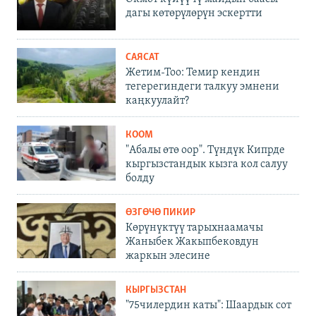
дагы көтөрүлөрүн эскертти
САЯСАТ
Жетим-Тоо: Темир кендин
тегерегиндеги талкуу эмнени
каңкуулайт?
КООМ
"Абалы өтө оор". Түндүк Кипрде
кыргызстандык кызга кол салуу
болду
ӨЗГӨЧӨ ПИКИР
Көрүнүктүү тарыхнаамачы
Жаныбек Жакыпбековдун
жаркын элесине
КЫРГЫЗСТАН
"75чилердин каты": Шаардык сот