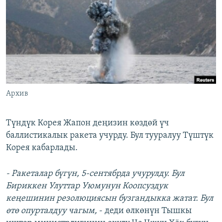
ОНЛАЙН ШЕРИНЕ
ЭЖЕ-СИҢДИЛЕР
АЗАТТЫК+
ЫҢГАЙСЫЗ СУРООЛОР
ЭЕ/АРнун бардык сайттары
Архив
Түндүк Корея Жапон деңизин көздөй үч
баллистикалык ракета учурду. Бул тууралуу Түштүк
Корея кабарлады.
- Ракеталар бүгүн, 5-сентябрда учурулду. Бул
Бириккен Улуттар Уюмунун Коопсуздук
кеңешинин резолюциясын бузгандыкка жатат. Бул
өтө опурталдуу чагым,
- деди өлкөнүн Тышкы