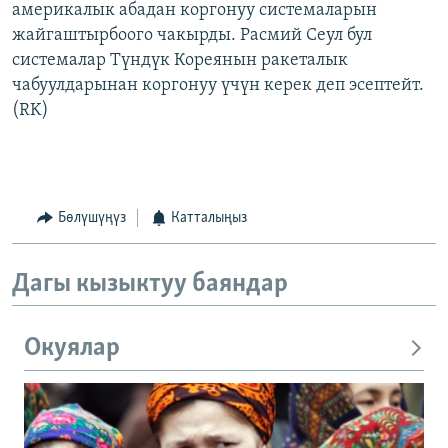
америкалык абадан коргонуу системаларын
жайгаштырбоого чакырды. Расмий Сеул бул
системалар Түндүк Кореянын ракеталык
чабуулдарынан коргонуу үчүн керек деп эсептейт.
(RK)
Бөлүшүңүз
Катталыңыз
Дагы кызыктуу баяндар
Окуялар