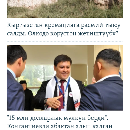
Кыргызстан кремацияга расмий тыюу
салды. Өлкөдө көрүстөн жетиштүүбү?
"15 млн долларлык мүлкүн берди".
Конгантиевди абактан алып калган