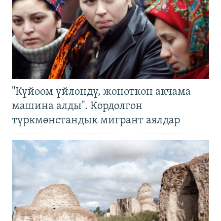
"Күйөөм үйлөндү, жөнөткөн акчама
машина алды". Кордолгон
түркмөнстандык мигрант аялдар