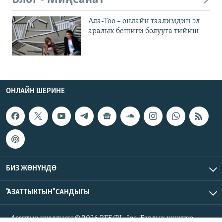
Ала-Тоо – онлайн таалимдин эл
аралык бешиги болууга тийиш
ОНЛАЙН ШЕРИНЕ
БИЗ ЖӨНҮНДӨ
"АЗАТТЫКТЫН" САНДЫГЫ
Азаттык үналгысы © 2026 RFE/RL, Inc. Бардык укуктар