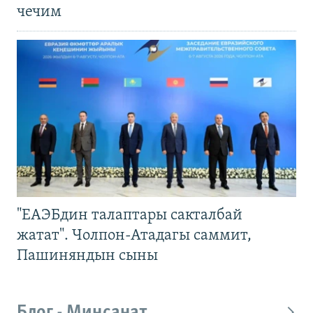
чечим
"ЕАЭБдин талаптары сакталбай
жатат". Чолпон-Атадагы саммит,
Пашиняндын сыны
Блог - Миңсанат