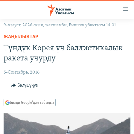
Линктер
Мазмунга
өтүңүз
9-Август, 2026-жыл, жекшемби, Бишкек убактысы 14:01
Навигацияга
ЖАҢЫЛЫКТАР
өтүңүз
ЖАҢЫЛЫКТАР
КЫРГЫЗСТАН
Издөөгө
Түндүк Корея үч баллистикалык
салыңыз
ДҮЙНӨ
КЫРГЫЗСТАН
ракета учурду
УКРАИНА
САЯСАТ
ДҮЙНӨ
5-Сентябрь, 2016
АТАЙЫН ИЛИКТӨӨ
ЭКОНОМИКА
БОРБОР АЗИЯ
ТВ ПРОГРАММАЛАР
Бөлүшүңүз
МАДАНИЯТ
ПОДКАСТ
БҮГҮН АЗАТТЫКТА
Бизди Google'дан табыңыз
ӨЗГӨЧӨ ПИКИР
ЭКСПЕРТТЕР ТАЛДАЙТ
БИЗ ЖАНА ДҮЙНӨ
Русский
ДАНИСТЕ