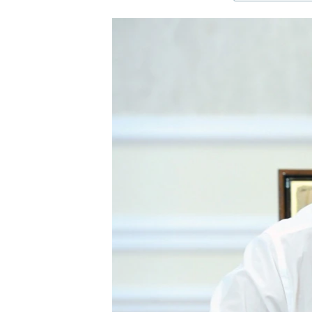
ЭЖЕ-СИҢДИЛЕР
АЗАТТЫК+
ЫҢГАЙСЫЗ СУРООЛОР