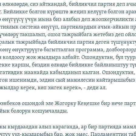
 өлкөлөрдө, сиз айткандай, бийликчил партия деп ач
. Бийликке болгон күрөштө жеңип келүүгө болгон ара
 өнүгүүсү үчүн мына биз алабыз деп жоопкерчиликти а
ртиялык система өнүгүп, партиялардын ачык-айкын п
үчөлөрү такшалып, ошол тажрыйбага жетебиз деп ойл
аралык тажрыйбада бийликчил партия деген түшүнүк
көнү өнүктүрүүгө багытталган программа, долбоорлор
 колдоосу жок жылдыра албайт. Ошондуктан, бул туур
екке каршы, биздин өлкөдө бийликке байланыштуу тү
гативдик маанайда кабылданып калган. Ошондуктан,
лгон ишенимди, элдин сый мамилесин кайтарышыбыз 
 жылдар керек, көп эмгек керек», - деди ал.
энбеков ошондой эле Жогорку Кеңешке бир нече парти
йык болорун кошумчалады.
кы кырдаалдан алып караганда, ар бир партияда мам
чтүү уул-кыздарыбыз бар, жок эмес. Парламенттин та