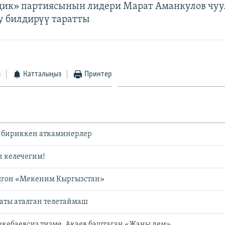
ик» партиясынын лидери Марат Аманкулов чуу
у билдирүү таратты
з
Катталыңыз
Принтер
 бириккен аткаминерлер
н келечегим!
лгон «Мекеним Кыргызстан»
аты аталган телетаймаш
екебаевсиз тизме, Акаев баштаган «Жаңы дем»