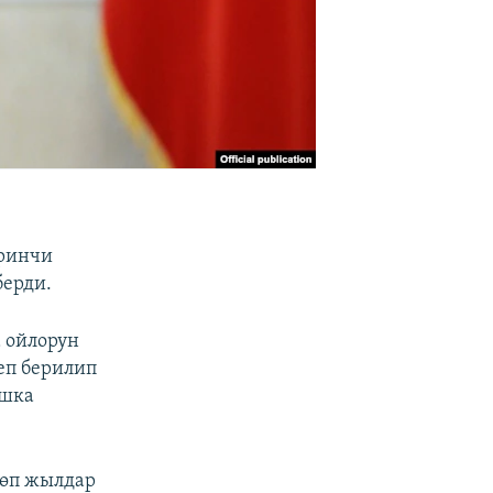
иринчи
берди.
 ойлорун
еп берилип
ашка
көп жылдар