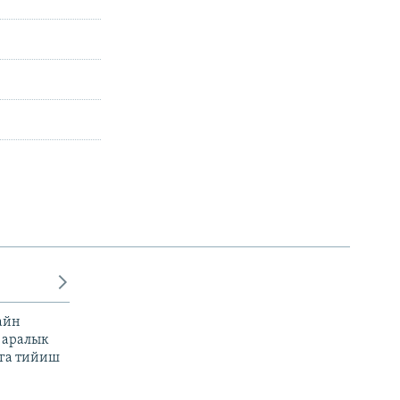
айн
 аралык
га тийиш