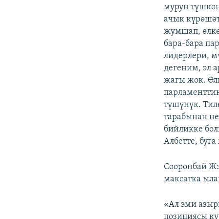
мурун түшкөн
ачык күрөшөт
жумшап, өлкө
бара-бара па
лидерлери, м
дегеним, эл 
жагы жок. Өл
парламенттин
түшүнүк. Тил
тарабынан не
бийликке бо
Албетте, буга
Сооронбай Жэ
максатка ыла
«Ал эми азыр
позициясы кү