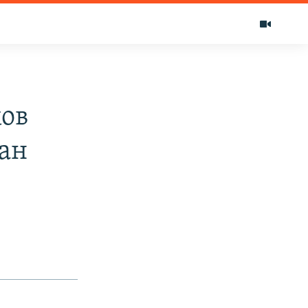
ков
ан