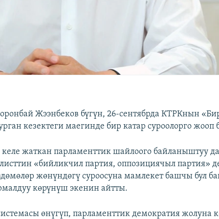
оронбай Жээнбеков бүгүн, 26-сентябрда КТРКнын «Б
урган кезектеги маегинде бир катар суроолорго жооп 
келе жаткан парламенттик шайлоого байланыштуу да
листтин «бийликчил партия, оппозициячыл партия» д
дөмөлөр жөнүндөгү суроосуна мамлекет башчы бул б
рмалдуу көрүнүш экенин айтты.
истемасы өнүгүп, парламенттик демократия жолуна 