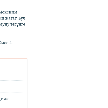
«Мекеним
п жатат. Бул
муну төгүнгө
йлоо 4-
ция»