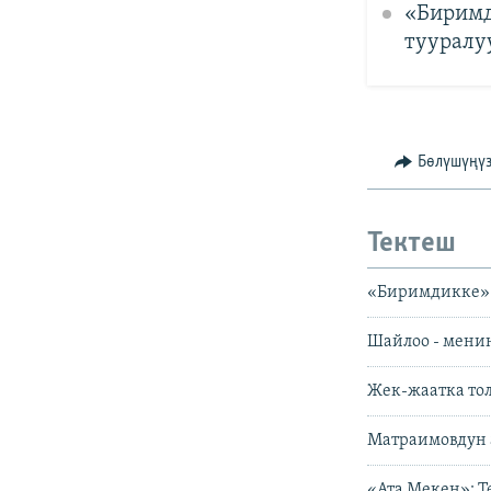
«Биримд
тууралу
Бөлүшүңү
Тектеш
«Биримдикке»
Шайлоо - мени
Жек-жаатка то
Матраимовдун 
«Ата Мекен»: Т