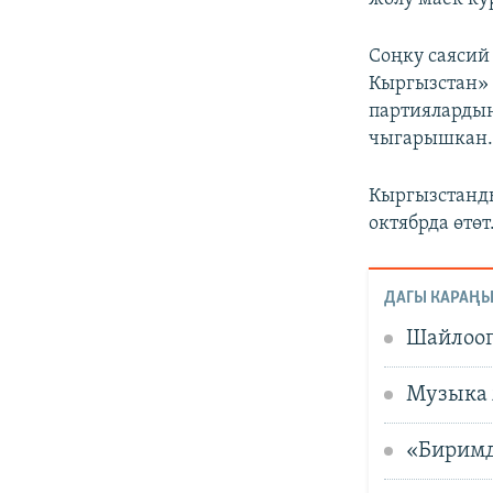
Соңку саяси
Кыргызстан» 
партиялардын
чыгарышкан
Кыргызстанды
октябрда өтөт
ДАГЫ КАРАҢЫ
Шайлоог
Музыка 
«Биримд