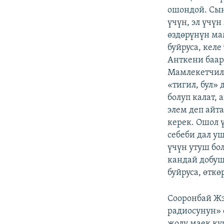
ошондой. Сын
үчүн, эл үчү
өздөрүнүн ма
буйруса, кел
Анткени баар
Мамлекетчил 
«тигил, бул» 
болуп калат,
элем деп айта
керек. Ошол 
себеби дал уш
үчүн утуш бо
кандай добуш
буйруса, өткө
Сооронбай Ж
радиосунун» 
жолу маек ку