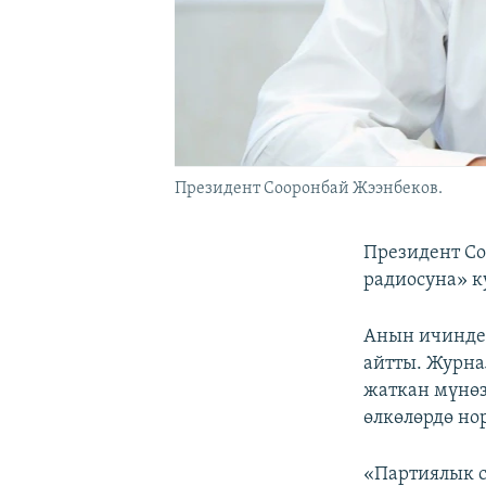
Президент Сооронбай Жээнбеков.
Президент Со
радиосуна» к
Анын ичинде 
айтты. Журна
жаткан мүнөз
өлкөлөрдө но
«Партиялык с