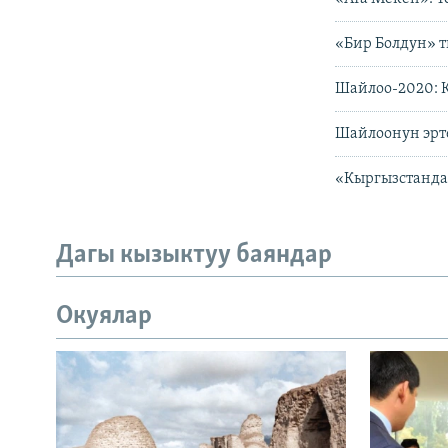
«Бир Болдун» 
Шайлоо-2020: К
Шайлоонун эрт
«Кыргызстанда
Дагы кызыктуу баяндар
Окуялар