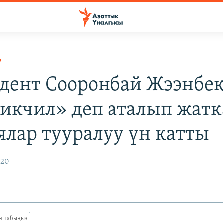
Р
дент Сооронбай Жээнбе
икчил» деп аталып жатк
ялар тууралуу үн катты
020
з
ан табыңыз