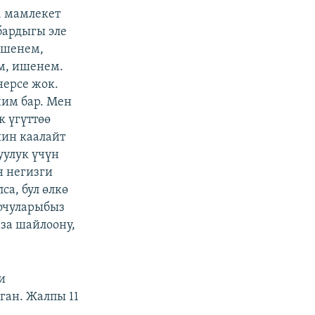
, мамлекет
бардыгы эле
ишенем,
өм, ишенем.
нерсе жок.
чим бар. Мен
к үгүттөө
шин каалайт
уулук үчүн
н негизги
са, бул өлкө
оочуларыбыз
за шайлоону,
и
ган. Жалпы 11