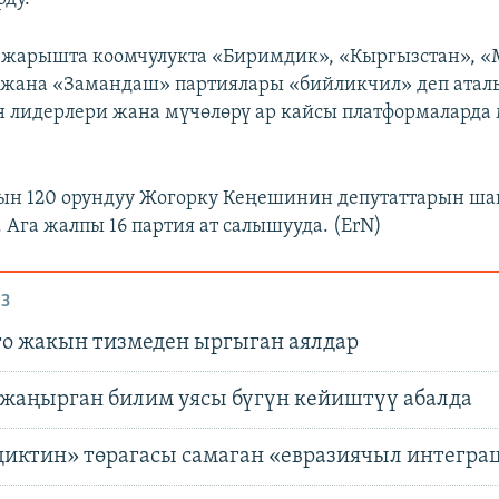
й жарышта коомчулукта «Биримдик», «Кыргызстан», 
жана «Замандаш» партиялары «бийликчил» деп аталы
 лидерлери жана мүчөлөрү ар кайсы платформаларда 
.
н 120 орундуу Жогорку Кеңешинин депутаттарын ша
. Ага жалпы 16 партия ат салышууда. (ErN)
З
о жакын тизмеден ыргыган аялдар
жаңырган билим уясы бүгүн кейиштүү абалда
иктин» төрагасы самаган «евразиячыл интегра