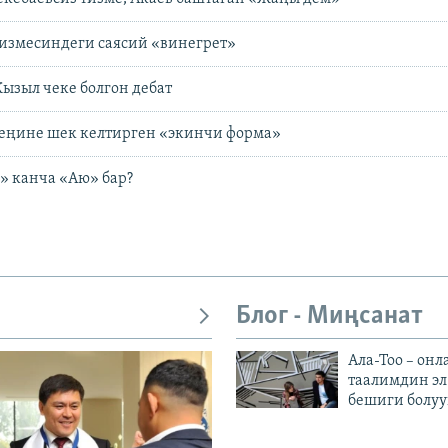
тизмесиндеги саясий «винегрет»
ызыл чеке болгон дебат
еңине шек келтирген «экинчи форма»
» канча «Аю» бар?
Блог - Миңсанат
Ала-Тоо – онл
таалимдин эл
бешиги болуу