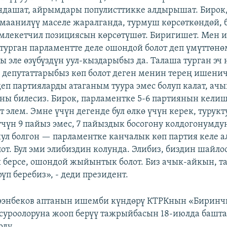
дашат, айрымдары популисттикке алдырышат. Бирок
н маанилүү маселе жаралганда, турмуш көрсөткөндөй, 
млекетчил позициясын көрсөтүшөт. Биригишет. Мен 
е турган парламентте деле ошондой болот деп үмүттөн
ы эле өзүбүздүн уул-кыздарыбыз да. Талаша турган эч 
депутаттарыбыз көп болот деген менин терең ишени
деп партияларды атаганым туура эмес болуп калат, ачы
 аны билесиз. Бирок, парламентке 5-6 партиянын кели
т элем. Эмне үчүн дегенде бул өлкө үчүн керек, турукт
үчүн 9 пайыз эмес, 7 пайыздык босогону колдогонумду
ул болгон — парламентке канчалык көп партия келе ал
лот. Бул эми элибиздин колунда. Элибиз, биздин шайл
 берсе, ошондой жыйынтык болот. Биз ачык-айкын, та
рүп беребиз», - деди президент.
ээнбеков аптанын ишемби күндөрү КТРКнын «Биринч
суроолоруна жооп берүү тажрыйбасын 18-июлда башта
рду.