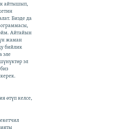
ык айтышып,
кетин
лат. Бизде да
рограммасы,
ойм. Айтайын
түн жаман
ду бийлик
а эле
шүнүктөр эл
 биз
керек.
я өтүп келсе,
лекетчил
бияты