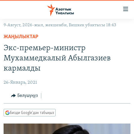
Линктер
Мазмунга
өтүңүз
9-Август, 2026-жыл, жекшемби, Бишкек убактысы 18:43
Навигацияга
ЖАҢЫЛЫКТАР
өтүңүз
ЖАҢЫЛЫКТАР
КЫРГЫЗСТАН
Издөөгө
Экс-премьер-министр
салыңыз
ДҮЙНӨ
КЫРГЫЗСТАН
Мухаммедкалый Абылгазиев
УКРАИНА
САЯСАТ
ДҮЙНӨ
кармалды
АТАЙЫН ИЛИКТӨӨ
ЭКОНОМИКА
БОРБОР АЗИЯ
26-Январь, 2021
ТВ ПРОГРАММАЛАР
МАДАНИЯТ
Бөлүшүңүз
ПОДКАСТ
БҮГҮН АЗАТТЫКТА
ӨЗГӨЧӨ ПИКИР
ЭКСПЕРТТЕР ТАЛДАЙТ
Бизди Google'дан табыңыз
БИЗ ЖАНА ДҮЙНӨ
Русский
ДАНИСТЕ