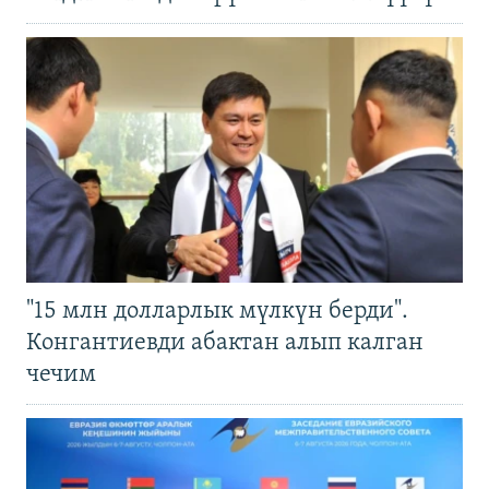
"15 млн долларлык мүлкүн берди".
Конгантиевди абактан алып калган
чечим