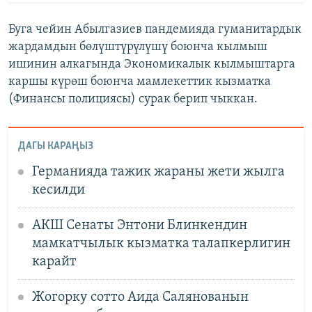
Буга чейин Абылгазиев пандемияда гуманитардык
жардамдын бөлүштүрүлүшү боюнча кылмыш
ишинин алкагында Экономикалык кылмыштарга
каршы күрөш боюнча мамлекеттик кызматка
(Финансы полициясы) сурак берип чыккан.
ДАГЫ КАРАҢЫЗ
Германияда тажик жараны жети жылга
кесилди
АКШ Сенаты Энтони Блинкендин
мамкатчылык кызматка талапкерлигин
карайт
Жогорку сотто Аида Салянованын