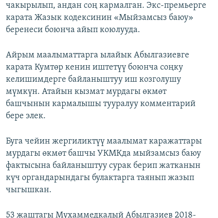
чакырылып, андан соң кармалган. Экс-премьерге
карата Жазык кодексинин «Мыйзамсыз баюу»
беренеси боюнча айып коюлууда.
Айрым маалыматтарга ылайык Абылгазиевге
карата Кумтөр кенин иштетүү боюнча соңку
келишимдерге байланыштуу иш козголушу
мүмкүн. Атайын кызмат мурдагы өкмөт
башчынын кармалышы тууралуу комментарий
бере элек.
Буга чейин жергиликтүү маалымат каражаттары
мурдагы өкмөт башчы УКМКда мыйзамсыз баюу
фактысына байланыштуу сурак берип жатканын
күч органдарындагы булактарга таянып жазып
чыгышкан.
53 жаштагы Мухаммедкалый Абылгазиев 2018-