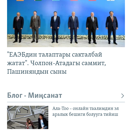
"ЕАЭБдин талаптары сакталбай
жатат". Чолпон-Атадагы саммит,
Пашиняндын сыны
Блог - Миңсанат
Ала-Тоо – онлайн таалимдин эл
аралык бешиги болууга тийиш