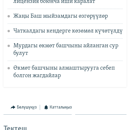
лицензия боюнча иши каралат
Жаңы Баш мыйзамдагы өзгөрүүлөр
Чаткалдагы кендерге көзөмөл күчөтүлдү
Мурдагы өкмөт башчыны айланган сур
булут
Өкмөт башчыны алмаштырууга себеп
болгон жагдайлар
Бөлүшүңүз
Катталыңыз
Тектеш