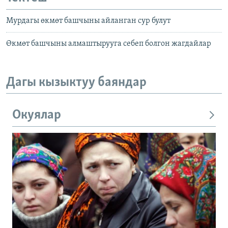
Мурдагы өкмөт башчыны айланган сур булут
Өкмөт башчыны алмаштырууга себеп болгон жагдайлар
Дагы кызыктуу баяндар
Окуялар