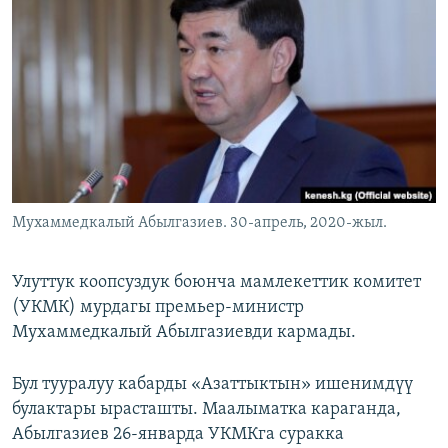
ОНЛАЙН ШЕРИНЕ
ЭЖЕ-СИҢДИЛЕР
АЗАТТЫК+
ЫҢГАЙСЫЗ СУРООЛОР
ЭЕ/АРнун бардык сайттары
Мухаммедкалый Абылгазиев. 30-апрель, 2020-жыл.
Улуттук коопсуздук боюнча мамлекеттик комитет
(УКМК) мурдагы премьер-министр
Мухаммедкалый Абылгазиевди кармады.
Бул тууралуу кабарды «Азаттыктын» ишенимдүү
булактары ырасташты. Маалыматка караганда,
Абылгазиев 26-январда УКМКга суракка