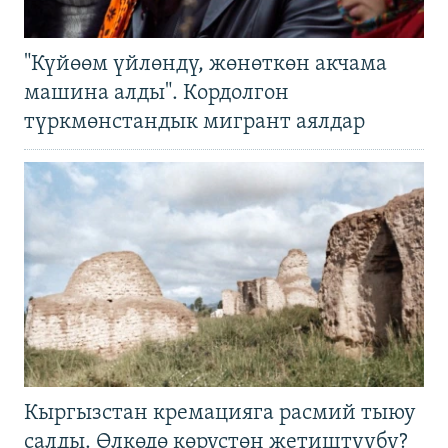
"Күйөөм үйлөндү, жөнөткөн акчама
машина алды". Кордолгон
түркмөнстандык мигрант аялдар
Кыргызстан кремацияга расмий тыюу
салды. Өлкөдө көрүстөн жетиштүүбү?