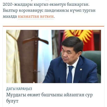
2020-жылдары кыргыз өкмөтүн башкарган.
Былтыр коронавирус пандемиясы күчөп турган
маалда
кызматтан кеткен
.
ДАГЫ КАРАҢЫЗ
Мурдагы өкмөт башчыны айланган сур
булут