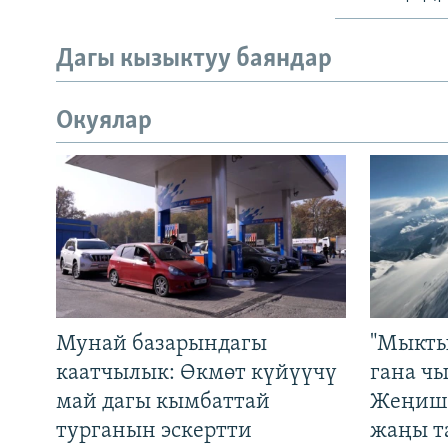
Дагы кызыктуу баяндар
Окуялар
Мунай базарындагы
"Мыкты
каатчылык: Өкмөт күйүүчү
гана ч
май дагы кымбаттай
Жеңиш 
турганын эскертти
жаңы т