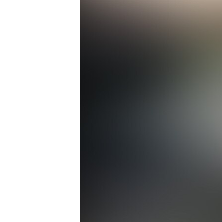
ЭЖЕ-СИҢДИЛЕР
АЗАТТЫК+
ЫҢГАЙСЫЗ СУРООЛОР