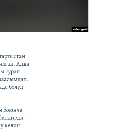
 тартылган
ылган. Анда
м сурап
маалымдап,
нде болуп
я боюнча
билдирди.
у келин