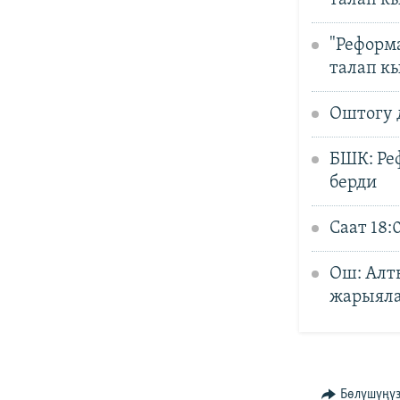
талап к
"Реформ
талап к
Оштогу 
БШК: Ре
берди
Саат 18
Ош: Алт
жарыял
Бөлүшүңү