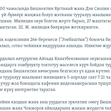
9:00 чамасында Бишкектин Кустанай жана Дэн Сяопин
үй-бүлөлүк жаңжал болуп жатканы тууралуу маалыма
шкөн. Милиция окуя болгон жерге барып, 27 жаштагы
ыктаган. Ш. Ж. милиция бөлүмүнө жеткирилген.
ык кодексинин 266-беренеси ("Ээнбаштык") боюнча б
талып, сотко чейинки өндүрүшкө алынды. Иликтөө жүр
урдалып өлтүрүлгөн Айзада Канатбекованын окуясынан
ялдарга зомбулукту токтотуу маселеси курч бойдон тур
даны Бишкектин көчөсүнөн белгисиз үч адам күчтөп 
и тууралуу маалымат милицияга 5-апрелде саат 7:21 ч
л учур жол боюндагы кафенин видеокамерасына түшүп
ле күнү интернетке тараган.
ийин кыздын жана аны уурдаган эркектин сөөгү Биш
рашан жана Чокморов айылдарына жакын жердеги та