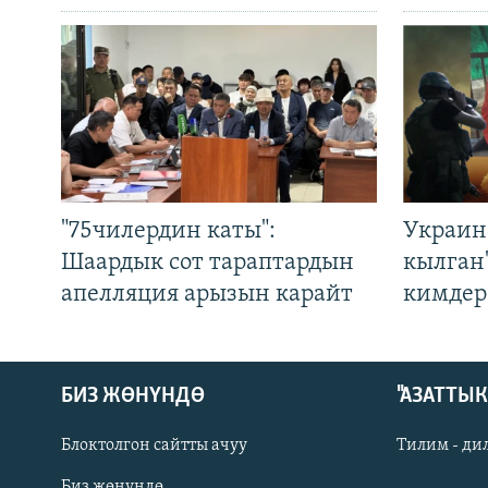
"75чилердин каты":
Украин
Шаардык сот тараптардын
кылган
апелляция арызын карайт
кимдер
БИЗ ЖӨНҮНДӨ
"АЗАТТЫ
Блоктолгон сайтты ачуу
Тилим - ди
Биз жөнүндө