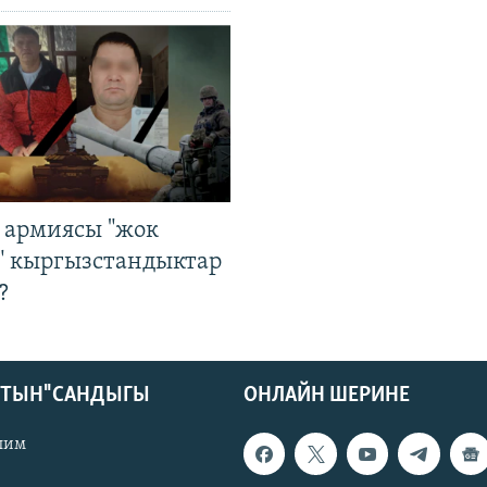
 армиясы "жок
" кыргызстандыктар
?
КТЫН" САНДЫГЫ
ОНЛАЙН ШЕРИНЕ
лим