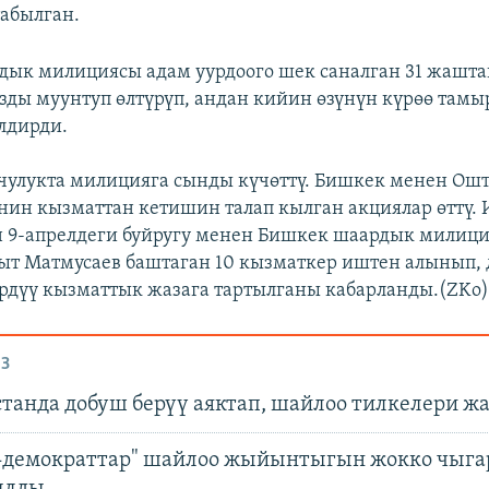
табылган.
ык милициясы адам уурдоого шек саналган 31 жашт
зды муунтуп өлтүрүп, андан кийин өзүнүн күрөө там
лдирди.
мчулукта милицияга сынды күчөттү. Бишкек менен О
ин кызматтан кетишин талап кылган акциялар өттү.
 9-апрелдеги буйругу менен Бишкек шаардык милиц
т Матмусаев баштаган 10 кызматкер иштен алынып, 
рдүү кызматтык жазага тартылганы кабарланды.(ZKo
З
танда добуш берүү аяктап, шайлоо тилкелери 
-демократтар" шайлоо жыйынтыгын жокко чыга