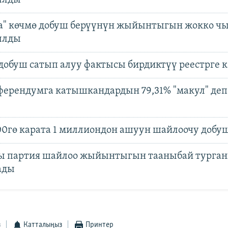
ылды
а" көчмө добуш берүүнүн жыйынтыгын жокко ч
ылды
добуш сатып алуу фактысы бирдиктүү реестрге 
ферендумга катышкандардын 79,31% "макул" деп
:00гө карата 1 миллиондон ашуун шайлоочу добу
ы партия шайлоо жыйынтыгын тааныбай турга
ады
з
Катталыңыз
Принтер