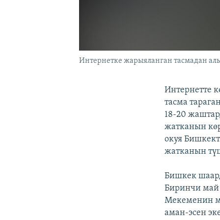
Интернетке жарыяланган тасмадан алын
Интернетте к
тасма тарага
18-20 жаштар
жатканын көр
окуя Бишкект
жатканын түш
Бишкек шаар
Биринчи май
Мекеменин ма
аман-эсен эк