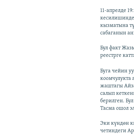
11-апрелде 1
кесилишинде 
кызматына тү
сабаганын ан
Бул факт Жаз
реестрге кат
Буга чейин у
коомчулукта а
жаштагы Айза
салып кеткен
берилген. Бу
Тасма ошол э
Эки күндөн к
четиндеги А