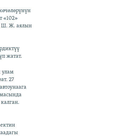
 көчөлөрүнүн
т «102»
 Ш. Ж. аялын
ирдиктүү
үп жатат.
 улам
ат. 27
автоунаага
амасында
 калган.
кектин
лаадагы