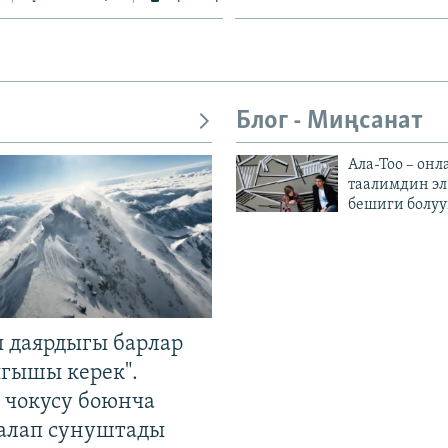
Блог - Миңсанат
Ала-Тоо – онл
таалимдин эл
бешиги болуу
 даярдыгы барлар
ыгышы керек".
чокусу боюнча
алап сунуштады