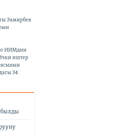
агы Замирбек
ырын
што ИИМдин
 Ички иштер
иясынын
дагы 34
)
жабылды
рууну