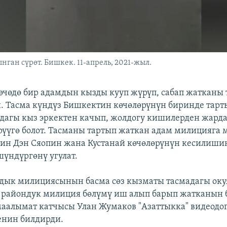
ган сүрөт. Бишкек. 11-апрель, 2021-жыл.
өчөдө бир адамдын кызды кууп жүрүп, сабап жатканы
н. Тасма күндүз Бишкектин көчөлөрүнүн биринде тарт
дагы кыз эркектен качып, жолдогу кишилерден жарда
үүгө болот. Тасманы тартып жаткан адам милицияга 
ин Дэн Сяопин жана Кустанай көчөлөрүнүн кесилиши
үндүргөнү угулат.
дык милициясынын басма сөз кызматы тасмадагы оку
 райондук милиция бөлүмү иш алып барып жатканын 
алымат катчысы Улан Жумаков "Азаттыкка" видеодог
енин билдирди.