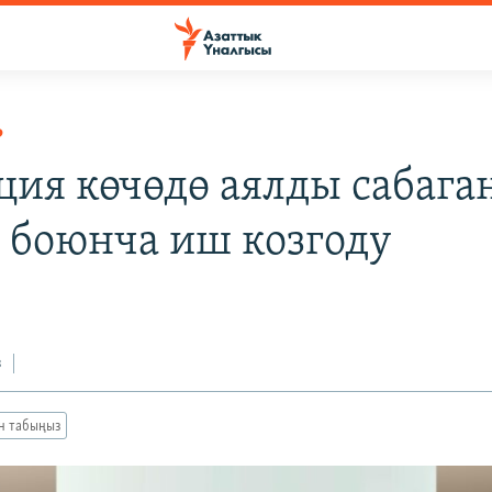
Р
ия көчөдө аялды сабага
 боюнча иш козгоду
з
ан табыңыз