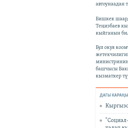
автоунаадан 
Бишкек шаард
Теңизбаев кы
кыйганын би
Бул окуя коо
жетекчилигин
министринин
башчысы Бакы
кызматкер тү
ДАГЫ КАРАҢЫ
Кыргызс
"Социал