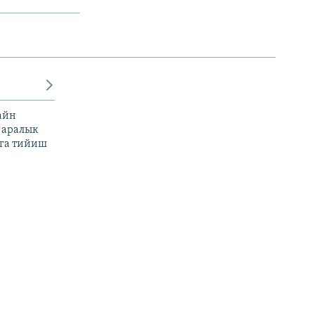
айн
 аралык
га тийиш