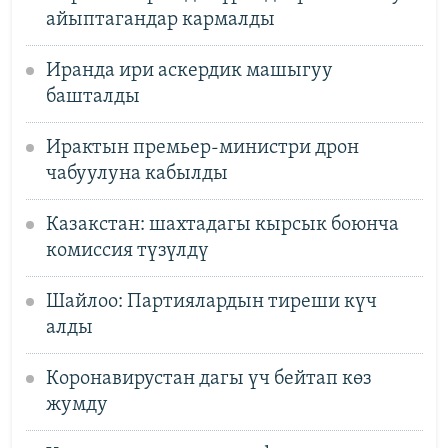
айыптагандар кармалды
Иранда ири аскердик машыгуу
башталды
Ирактын премьер-министри дрон
чабуулуна кабылды
Казакстан: шахтадагы кырсык боюнча
комиссия түзүлдү
Шайлоо: Партиялардын тиреши күч
алды
Коронавирустан дагы үч бейтап көз
жумду