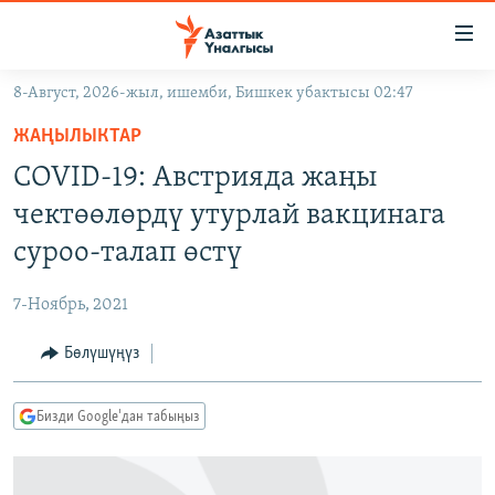
Линктер
Мазмунга
өтүңүз
8-Август, 2026-жыл, ишемби, Бишкек убактысы 02:47
Навигацияга
ЖАҢЫЛЫКТАР
өтүңүз
ЖАҢЫЛЫКТАР
КЫРГЫЗСТАН
Издөөгө
COVID-19: Австрияда жаңы
салыңыз
ДҮЙНӨ
КЫРГЫЗСТАН
чектөөлөрдү утурлай вакцинага
УКРАИНА
САЯСАТ
ДҮЙНӨ
суроо-талап өстү
АТАЙЫН ИЛИКТӨӨ
ЭКОНОМИКА
БОРБОР АЗИЯ
7-Ноябрь, 2021
ТВ ПРОГРАММАЛАР
МАДАНИЯТ
Бөлүшүңүз
ПОДКАСТ
БҮГҮН АЗАТТЫКТА
ӨЗГӨЧӨ ПИКИР
ЭКСПЕРТТЕР ТАЛДАЙТ
Бизди Google'дан табыңыз
БИЗ ЖАНА ДҮЙНӨ
Русский
ДАНИСТЕ