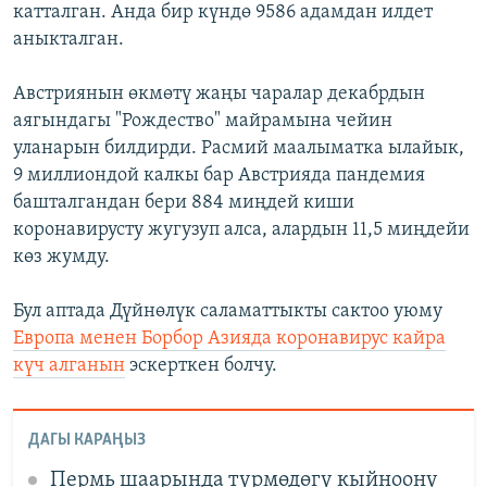
катталган. Анда бир күндө 9586 адамдан илдет
аныкталган.
Австриянын өкмөтү жаңы чаралар декабрдын
аягындагы "Рождество" майрамына чейин
уланарын билдирди. Расмий маалыматка ылайык,
9 миллиондой калкы бар Австрияда пандемия
башталгандан бери 884 миңдей киши
коронавирусту жугузуп алса, алардын 11,5 миңдейи
көз жумду.
Бул аптада Дүйнөлүк саламаттыкты сактоо уюму
Европа менен Борбор Азияда коронавирус кайра
күч алганын
эскерткен болчу.
ДАГЫ КАРАҢЫЗ
Пермь шаарында түрмөдөгү кыйноону