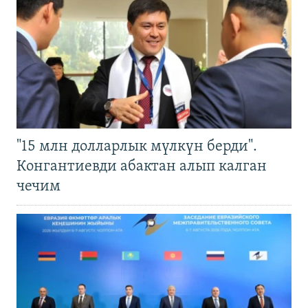
"15 млн долларлык мүлкүн берди".
Конгантиевди абактан алып калган
чечим