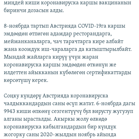
миңдей киши коронавируска каршы вакцинанын
биринчи дозасын алды.
8-ноябрда тартып Австрияда COVID-19га каршы
эмдөөдөн өтпөгөн адамдар ресторандарга,
мейманканаларга, чач тарачтарга кире албайт
жана коомдук иш-чараларга да катыштырылбайт.
Мындай жайларга кирүү үчүн жаран
коронавируска каршы эмдөөдөн өткөнүн же
илдеттен айыкканын күбөлөгөн сертификаттарды
көрсөтүшү керек.
Соңку күндөрү Австрияда коронавируска
чалдыккандардын саны өсүп жатат. 6-ноябрда дагы
9943 киши өпкөнү сезгентүүчү бул вирусту жугузуп
алганы ырасталды. Акыркы жолу өлкөдө
коронавируска кабылгандардын бир күндүк
жогорку саны 2020-жылдын ноябрь айында