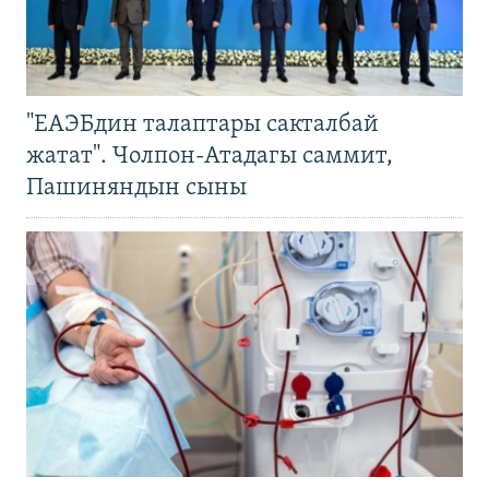
"ЕАЭБдин талаптары сакталбай
жатат". Чолпон-Атадагы саммит,
Пашиняндын сыны