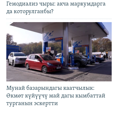
Гемодиализ чыры: акча маркумдарга
да которулганбы?
Мунай базарындагы каатчылык:
Өкмөт күйүүчү май дагы кымбаттай
турганын эскертти