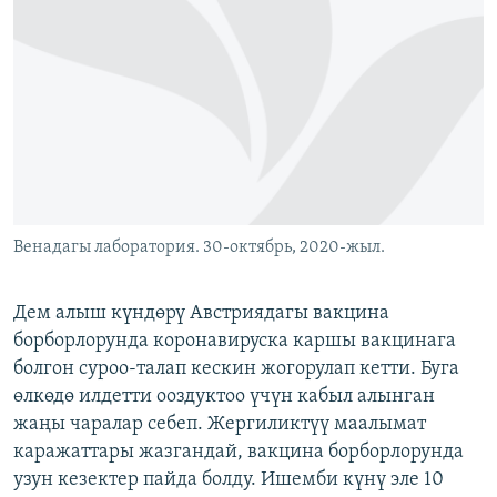
ОНЛАЙН ШЕРИНЕ
ЭЖЕ-СИҢДИЛЕР
АЗАТТЫК+
ЫҢГАЙСЫЗ СУРООЛОР
ЭЕ/АРнун бардык сайттары
Венадагы лаборатория. 30-октябрь, 2020-жыл.
Дем алыш күндөрү Австриядагы вакцина
борборлорунда коронавируска каршы вакцинага
болгон суроо-талап кескин жогорулап кетти. Буга
өлкөдө илдетти ооздуктоо үчүн кабыл алынган
жаңы чаралар себеп. Жергиликтүү маалымат
каражаттары жазгандай, вакцина борборлорунда
узун кезектер пайда болду. Ишемби күнү эле 10