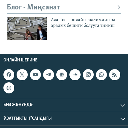
Блог - Миңсанат
Ала-Тоо – онлайн таалимдин эл
аралык бешиги болууга тийиш
ОНЛАЙН ШЕРИНЕ
БИЗ ЖӨНҮНДӨ
"АЗАТТЫКТЫН" САНДЫГЫ