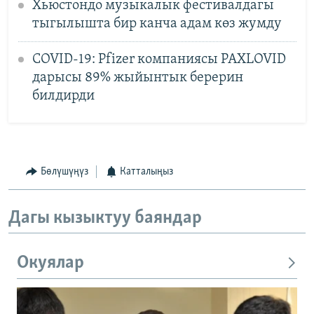
Хьюстондо музыкалык фестивалдагы
тыгылышта бир канча адам көз жумду
COVID-19: Pfizer компаниясы PAXLOVID
дарысы 89% жыйынтык берерин
билдирди
Бөлүшүңүз
Катталыңыз
Дагы кызыктуу баяндар
Окуялар