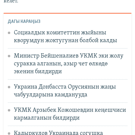
келет.
ДАГЫ КАРАҢЫЗ
Социалдык комитеттин жыйыны
кворумдун жоктугунан болбой калды
Министр Бейшеналиев УКМК эки жолу
суракка алганын, азыр чет өлкөдө
экенин билдирди
Украина Донбасста Орусиянын жаңы
чабуулдарына камданууда
УКМК Арзыбек Кожошевдин кеңешчиси
кармалганын билдирди
Кадыркулов Украинада согушка