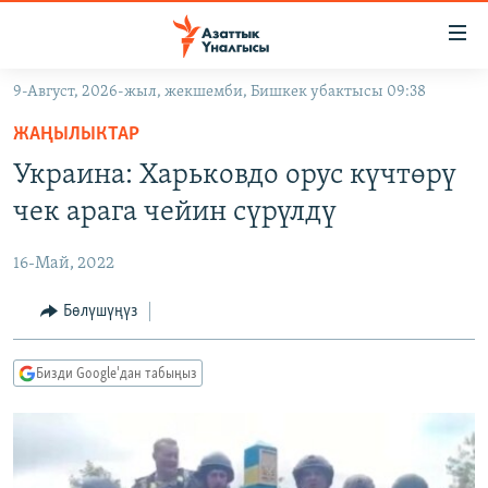
Линктер
Мазмунга
өтүңүз
9-Август, 2026-жыл, жекшемби, Бишкек убактысы 09:38
Навигацияга
ЖАҢЫЛЫКТАР
өтүңүз
ЖАҢЫЛЫКТАР
КЫРГЫЗСТАН
Издөөгө
Украина: Харьковдо орус күчтөрү
салыңыз
ДҮЙНӨ
КЫРГЫЗСТАН
чек арага чейин сүрүлдү
УКРАИНА
САЯСАТ
ДҮЙНӨ
16-Май, 2022
АТАЙЫН ИЛИКТӨӨ
ЭКОНОМИКА
БОРБОР АЗИЯ
ТВ ПРОГРАММАЛАР
Бөлүшүңүз
МАДАНИЯТ
ПОДКАСТ
БҮГҮН АЗАТТЫКТА
Бизди Google'дан табыңыз
ӨЗГӨЧӨ ПИКИР
ЭКСПЕРТТЕР ТАЛДАЙТ
БИЗ ЖАНА ДҮЙНӨ
Русский
ДАНИСТЕ