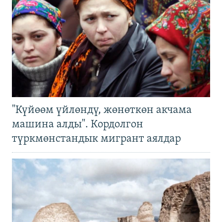
"Күйөөм үйлөндү, жөнөткөн акчама
машина алды". Кордолгон
түркмөнстандык мигрант аялдар