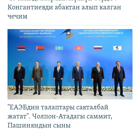
Конгантиевди абактан алып калган
чечим
"ЕАЭБдин талаптары сакталбай
жатат". Чолпон-Атадагы саммит,
Пашиняндын сыны