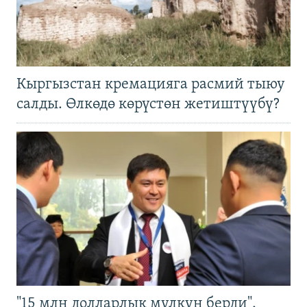
Кыргызстан кремацияга расмий тыюу
салды. Өлкөдө көрүстөн жетиштүүбү?
"15 млн долларлык мүлкүн берди".