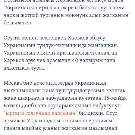
Орусиянын армиясы Харьковдон чегинүү менен
"Украинанын ири шаарларын басып алууга чама-
чаркы жетпей турганын моюнуна алып жатканын"
белгилеген.
Орусия менен чектешкен Харьков облусу
Украинанын түндүк-чыгышында жайгашкан.
Украинанын экинчи ири шаары деп саналган
Харьков орус чек арасынан 40 чакырым гана
алыстыкта турат.
Москва бир нече апта мурда Украинанын
чыгышындагы жана түштүгүндөгү айыл-кыштак
жана шаарларга чабуулдарын күчөткөн. 15-майда
Батыш Донбасста орус армиясынын чабуулунун
“ыргагы солгундап калганын”
билдирди. Орус
армиясы Украинадагы "атайын операциясы"
планга ылайык уланып жатканын маалымдап