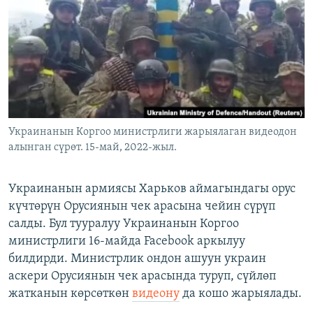
ОНЛАЙН ШЕРИНЕ
ЭЖЕ-СИҢДИЛЕР
АЗАТТЫК+
ЫҢГАЙСЫЗ СУРООЛОР
ЭЕ/АРнун бардык сайттары
Украинанын Коргоо министрлиги жарыялаган видеодон
алынган сүрөт. 15-май, 2022-жыл.
Украинанын армиясы Харьков аймагындагы орус
күчтөрүн Орусиянын чек арасына чейин сүрүп
салды. Бул тууралуу Украинанын Коргоо
министрлиги 16-майда Facebook аркылуу
билдирди. Министрлик ондон ашуун украин
аскери Орусиянын чек арасында туруп, сүйлөп
жатканын көрсөткөн
видеону
да кошо жарыялады.