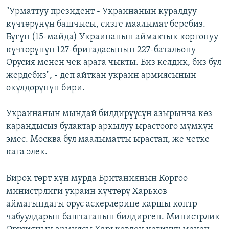
"Урматтуу президент - Украинанын куралдуу
күчтөрүнүн башчысы, сизге маалымат беребиз.
Бүгүн (15-майда) Украинанын аймактык коргонуу
күчтөрүнүн 127-бригадасынын 227-батальону
Орусия менен чек арага чыкты. Биз келдик, биз бул
жердебиз", - деп айткан украин армиясынын
өкүлдөрүнүн бири.
Украинанын мындай билдирүүсүн азырынча көз
карандысыз булактар аркылуу ырастоого мүмкүн
эмес. Москва бул маалыматты ырастап, же четке
кага элек.
Бирок төрт күн мурда Британиянын Коргоо
министрлиги украин күчтөрү Харьков
аймагындагы орус аскерлерине каршы контр
чабуулдарын баштаганын билдирген. Министрлик