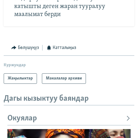
катышты деген жаран тууралуу
маалымат берди
Бөлүшүңүз
Катталыңыз
Куржундар
Жаңылыктар
Макалалар архиви
Дагы кызыктуу баяндар
Окуялар