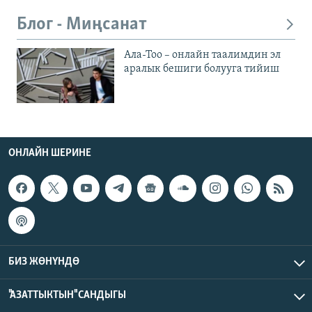
Блог - Миңсанат
Ала-Тоо – онлайн таалимдин эл
аралык бешиги болууга тийиш
ОНЛАЙН ШЕРИНЕ
БИЗ ЖӨНҮНДӨ
"АЗАТТЫКТЫН" САНДЫГЫ