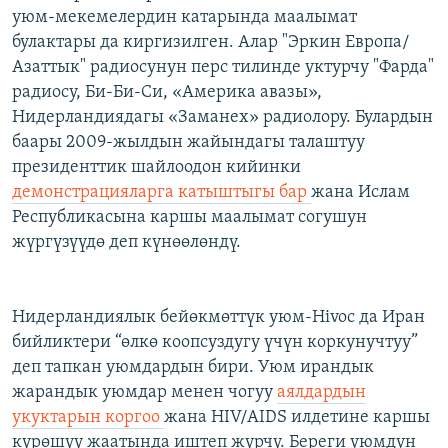
уюм-мекемелердин катарында маалымат
булактары да киргизилген. Алар "Эркин Европа/
Азаттык" радиосунун перс тилинде уктурчу "Фарда"
радиосу, Би-Би-Си, «Америка авазы»,
Нидерландиядагы «Заманех» радиолору. Булардын
баары 2009-жылдын жайындагы талаштуу
президенттик шайлоодон кийинки
демонстрацияларга катыштыгы бар
жана Ислам
Республикасына каршы маалымат согушун
жүргүзүүдө деп күнөөлөндү.
Нидерландиялык бейөкмөттүк уюм-Hivoc да Иран
бийликтери “өлкө коопсуздугу үчүн коркунучтуу”
деп тапкан уюмдардын бири. Уюм ирандык
жарандык уюмдар менен чогуу
аялдардын
укуктарын коргоо
жана HIV/AIDS илдетине каршы
күрөшүү жаатында иштеп жүрчү. Береги уюмдун