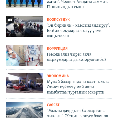
жатат". Чолпон-Атадагы саммит,
Пашиняндын сыны
КООПСУЗДУК
"Эң биринчи – камсыздандыруу".
Бийик чокуларга чыгуу үчүн
жаңы талап
КОРРУПЦИЯ
Гемодиализ чыры: акча
маркумдарга да которулганбы?
ЭКОНОМИКА
Мунай базарындагы каатчылык:
Өкмөт күйүүчү май дагы
кымбаттай турганын эскертти
САЯСАТ
"Мыкты даярдыгы барлар гана
чыксын". Жеңиш чокусу боюнча