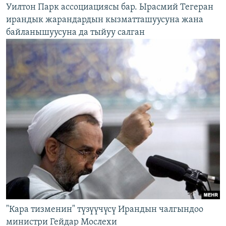
Уилтон Парк ассоциациясы бар. Ырасмий Тегеран
ирандык жарандардын кызматташуусуна жана
байланышуусуна да тыйуу салган
"Кара тизменин" түзүүчүсү Ирандын чалгындоо
министри Гейдар Мослехи