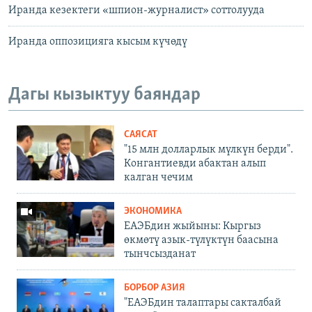
Иранда кезектеги «шпион-журналист» соттолууда
Иранда оппозицияга кысым күчөдү
Дагы кызыктуу баяндар
САЯСАТ
"15 млн долларлык мүлкүн берди".
Конгантиевди абактан алып
калган чечим
ЭКОНОМИКА
ЕАЭБдин жыйыны: Кыргыз
өкмөтү азык-түлүктүн баасына
тынчсызданат
БОРБОР АЗИЯ
"ЕАЭБдин талаптары сакталбай