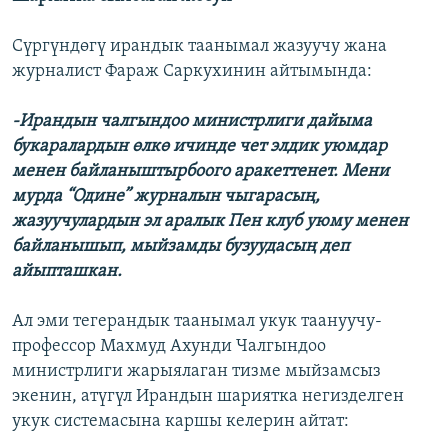
Сүргүндөгү ирандык таанымал жазуучу жана
журналист Фараж Саркухинин айтымында:
-Ирандын чалгындоо министрлиги дайыма
букаралардын өлкө ичинде чет элдик уюмдар
менен байланыштырбоого аракеттенет. Мени
мурда “Одине” журналын чыгарасың,
жазуучулардын эл аралык Пен клуб уюму менен
байланышып, мыйзамды бузуудасың деп
айыпташкан.
Ал эми тегерандык таанымал укук таануучу-
профессор Махмуд Ахунди Чалгындоо
министрлиги жарыялаган тизме мыйзамсыз
экенин, атүгүл Ирандын шариятка негизделген
укук системасына каршы келерин айтат: