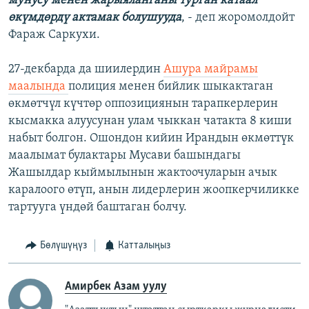
мунусу менен жарыяланганы турган катаал
өкүмдөрдү актамак болушууда
, - деп жоромолдойт
Фараж Саркухи.
27-декбарда да шиилердин
Ашура майрамы
маалында
полиция менен бийлик шыкактаган
өкмөтчүл күчтөр оппозициянын тарапкерлерин
кысмакка алуусунан улам чыккан чатакта 8 киши
набыт болгон. Ошондон кийин Ирандын өкмөттүк
маалымат булактары Мусави башындагы
Жашылдар кыймылынын жактоочуларын ачык
каралоого өтүп, анын лидерлерин жоопкерчиликке
тартууга үндөй баштаган болчу.
Бөлүшүңүз
Катталыңыз
Амирбек Азам уулу