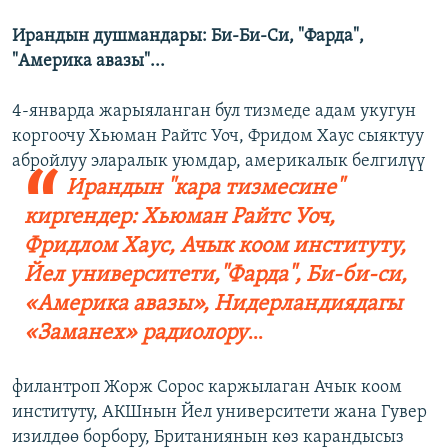
Ирандын душмандары: Би-Би-Си, "Фарда",
"Америка авазы"...
4-январда жарыяланган бул тизмеде адам укугун
коргоочу Хьюман Райтс Уоч, Фридом Хаус сыяктуу
абройлуу эларалык уюмдар,
америкалык белгилүү
Ирандын "кара тизмесине"
киргендер: Хьюман Райтс Уоч,
Фридлом Хаус, Ачык коом институту,
Йел университети,"Фарда", Би-би-си,
«Америка авазы», Нидерландиядагы
«Заманех» радиолору
...
филантроп Жорж Сорос каржылаган Ачык коом
институту, АКШнын Йел университети жана Гувер
изилдөө борбору, Британиянын көз карандысыз