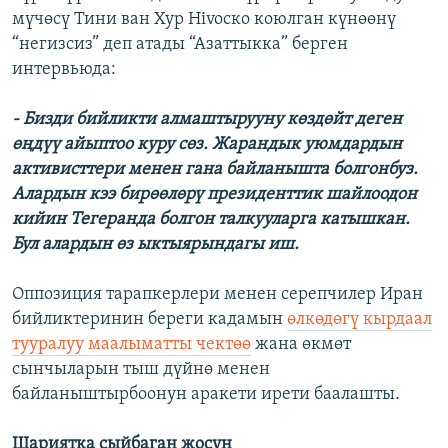
мүчөсү Тини ван Хур Hivocко коюлган күнөөнү
“негизсиз” деп атады “Азаттыкка” берген
интервьюда:
- Бизди бийликти алмаштырууну көздөйт деген
өңдүү айыптоо куру сөз. Жарандык уюмдардын
активисттери менен гана байланышта болгонбуз.
Алардын кээ бирөөлөрү президенттик шайлоодон
кийин Тегеранда болгон талкууларга катышкан.
Бул алардын өз ыктыярындагы иш.
Оппозиция тарапкерлери менен серепчилер Иран
бийликтеринин береги кадамын
өлкөдөгү кырдаал
тууралуу маалыматты чектөө
жана өкмөт
сынчыларын тыш дүйнө менен
байланыштырбоонун аракети ирети баалашты.
Шариятка сыйбаган жосун