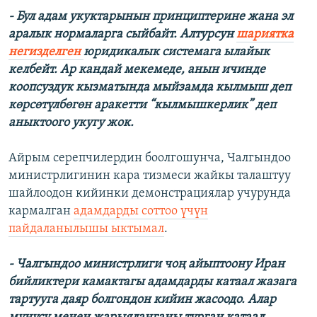
- Бул адам укуктарынын принциптерине жана эл
аралык нормаларга сыйбайт. Алтурсун
шариятка
негизделген
юридикалык системага ылайык
келбейт. Ар кандай мекемеде, анын ичинде
коопсуздук кызматында мыйзамда кылмыш деп
көрсөтүлбөгөн аракетти “кылмышкерлик” деп
аныктоого укугу жок.
Айрым серепчилердин боолгошунча, Чалгындоо
министрлигинин кара тизмеси жайкы талаштуу
шайлоодон кийинки демонстрациялар учурунда
кармалган
адамдарды соттоо үчүн
пайдаланылышы ыктымал
.
- Чалгындоо министрлиги чоң айыптоону Иран
бийликтери камактагы адамдарды катаал жазага
тартууга даяр болгондон кийин жасоодо. Алар