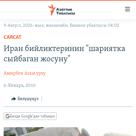
Линктер
Мазмунга
өтүңүз
9-Август, 2026-жыл, жекшемби, Бишкек убактысы 04:02
Навигацияга
ЖАҢЫЛЫКТАР
өтүңүз
САЯСАТ
КЫРГЫЗСТАН
Издөөгө
Иран бийликтеринин "шариятка
салыңыз
ДҮЙНӨ
КЫРГЫЗСТАН
сыйбаган жосуну"
УКРАИНА
САЯСАТ
ДҮЙНӨ
Амирбек Азам уулу
АТАЙЫН ИЛИКТӨӨ
ЭКОНОМИКА
БОРБОР АЗИЯ
6-Январь, 2010
ТВ ПРОГРАММАЛАР
МАДАНИЯТ
ПОДКАСТ
БҮГҮН АЗАТТЫКТА
Бөлүшүңүз
ӨЗГӨЧӨ ПИКИР
ЭКСПЕРТТЕР ТАЛДАЙТ
Бизди Google'дан табыңыз
БИЗ ЖАНА ДҮЙНӨ
Русский
ДАНИСТЕ