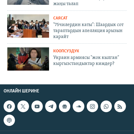
жаңы талап
САЯСАТ
"75чилердин каты": Шаардык сот
тараптардын апелляция арызын
карайт
КООПСУЗДУК
Украин армиясы "жок кылган"
кыргызстандыктар кимдер?
ОНЛАЙН ШЕРИНЕ