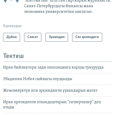
"Азаттыктын" штаттан сырткаркы журналисти.
Санкт-Петербургдагы Финансы жана
экономика университетин аяктаган.
Куржундар
Дүйнө
Саясат
Эркиндик
Сөз эркиндиги
Тектеш
Иран бийликтери элди оппозицияга каршы тукурууда
Эбадинин Нобел сыйлыгы опуздалды
Жемсөөлүктүн иси эркиндикти ууландырып жатат
Иран президенти атаандаштарын "гитлерчилер" деп
атады