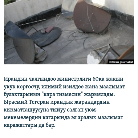
ОНЛАЙН ШЕРИНЕ
ЭЖЕ-СИҢДИЛЕР
АЗАТТЫК+
ЫҢГАЙСЫЗ СУРООЛОР
ЭЕ/АРнун бардык сайттары
Ирандын чалгындоо министрлиги 60ка жакын
укук коргоочу, илимий изилдөө жана маалымат
булактарынын "кара тизмесин" жарыялады.
Ырасмий Тегеран ирандык жарандардын
кызматташуусуна тыйуу салган уюм-
мекемелердин катарында эл аралык маалымат
каражаттары да бар.