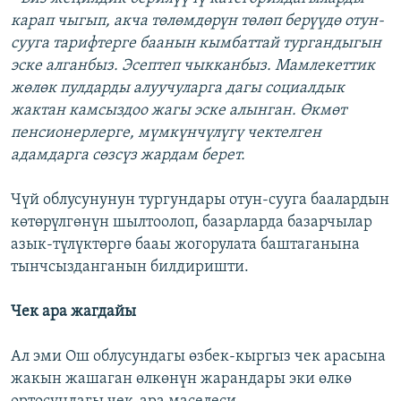
карап чыгып, акча төлөмдөрүн төлөп берүүдө отун-
сууга тарифтерге баанын кымбаттай тургандыгын
эске алганбыз. Эсептеп чыкканбыз. Мамлекеттик
жөлөк пулдарды алуучуларга дагы социалдык
жактан камсыздоо жагы эске алынган. Өкмөт
пенсионерлерге, мүмкүнчүлүгү чектелген
адамдарга сөзсүз жардам берет.
Чүй облусунунун тургундары отун-сууга баалардын
көтөрүлгөнүн шылтоолоп, базарларда базарчылар
азык-түлүктөргө бааы жогорулата баштаганына
тынчсызданганын билдиришти.
Чек ара жагдайы
Ал эми Ош облусундагы өзбек-кыргыз чек арасына
жакын жашаган өлкөнүн жарандары эки өлкө