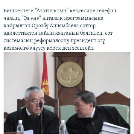
Бишкектеги “Азаттыктын” кеңсесине телефон
чалып, “Эл үнү” апталык программасына
кайрылган Орозбү Ашымбаева соттор
адилеттиктен тайып калганын белгилеп, сот
системасын реформалоону президент өзү
көзөмөлгө алуусу керек деп эсептейт.