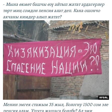
-
Мына өкмөт башчы өзү айтып жатат ардагерлер
төрт миң сомдон пенсия алат деп. Кана ошончо
акчаны кимдер алып жатат?
Менин эмгек стажым 35 жыл, Бологну 1500 сом эле
пенсия алам. Ушуга жашаса болобу? Ал эми