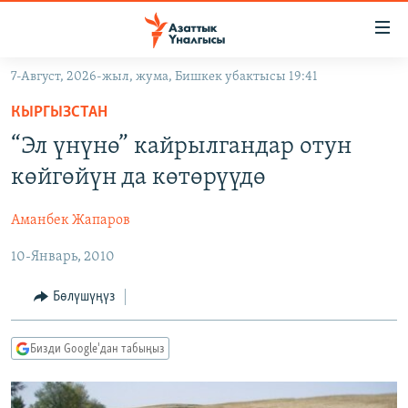
Линктер
Мазмунга
өтүңүз
7-Август, 2026-жыл, жума, Бишкек убактысы 19:41
Навигацияга
ЖАҢЫЛЫКТАР
өтүңүз
КЫРГЫЗСТАН
КЫРГЫЗСТАН
Издөөгө
“Эл үнүнө” кайрылгандар отун
салыңыз
ДҮЙНӨ
КЫРГЫЗСТАН
көйгөйүн да көтөрүүдө
УКРАИНА
САЯСАТ
ДҮЙНӨ
Аманбек Жапаров
АТАЙЫН ИЛИКТӨӨ
ЭКОНОМИКА
БОРБОР АЗИЯ
10-Январь, 2010
ТВ ПРОГРАММАЛАР
МАДАНИЯТ
ПОДКАСТ
БҮГҮН АЗАТТЫКТА
Бөлүшүңүз
ӨЗГӨЧӨ ПИКИР
ЭКСПЕРТТЕР ТАЛДАЙТ
Бизди Google'дан табыңыз
БИЗ ЖАНА ДҮЙНӨ
Русский
ДАНИСТЕ