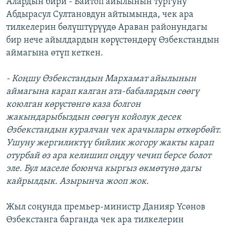
Алардын бири - Байтоп айылынын тургуну
Абдырасул Султановдун айтымында, чек ара
тилкелерин бөлүштүрүүдө Араван районундагы
бир нече айылдардын көрүстөндөрү Өзбекстандын
аймагына өтүп кеткен.
- Коңшу Өзбекстандын Мархамат айылынын
аймагына карап калган ата-бабалардын сөөгү
коюлган көрүстөнгө каза болгон
жакындарыбыздын сөөгүн койолук десек
Өзбекстандын куралчан чек арачылары өткөрбөйт.
Ушуну жергиликтүү бийлик жогору жакты карап
отурбай өз ара келишип оңдуу чечип берсе болот
эле. Бул маселе боюнча кыргыз өкмөтүнө дагы
кайрылдык. Азырынча жооп жок.
Жыл соңунда премьер-министр Данияр Үсөнов
Өзбекстанга барганда чек ара тилкелерин