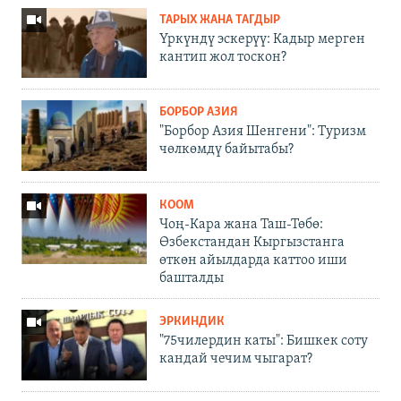
ТАРЫХ ЖАНА ТАГДЫР
Үркүндү эскерүү: Кадыр мерген
кантип жол тоскон?
БОРБОР АЗИЯ
"Борбор Азия Шенгени": Туризм
чөлкөмдү байытабы?
КООМ
Чоң-Кара жана Таш-Төбө:
Өзбекстандан Кыргызстанга
өткөн айылдарда каттоо иши
башталды
ЭРКИНДИК
"75чилердин каты": Бишкек соту
кандай чечим чыгарат?