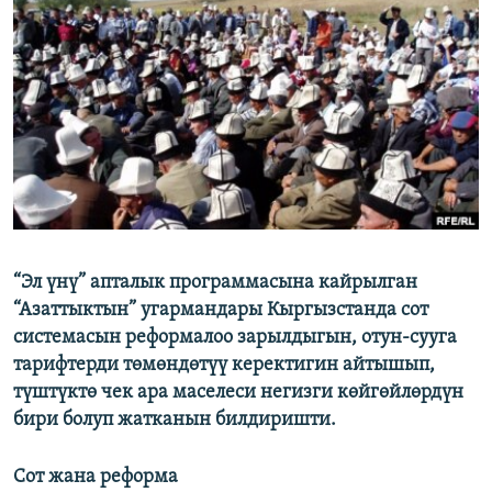
ОНЛАЙН ШЕРИНЕ
ЭЖЕ-СИҢДИЛЕР
АЗАТТЫК+
ЫҢГАЙСЫЗ СУРООЛОР
ЭЕ/АРнун бардык сайттары
“Эл үнү” апталык программасына кайрылган
“Азаттыктын” угармандары Кыргызстанда сот
системасын реформалоо зарылдыгын, отун-сууга
тарифтерди төмөндөтүү керектигин айтышып,
түштүктө чек ара маселеси негизги көйгөйлөрдүн
бири болуп жатканын билдиришти.
Сот жана реформа