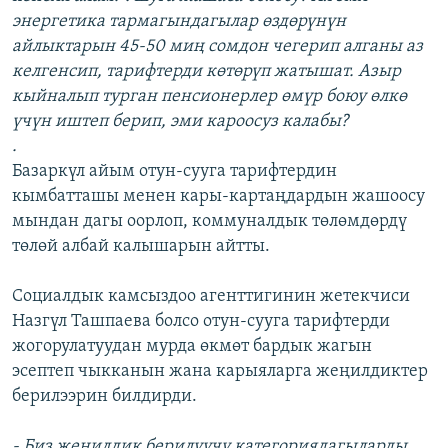
энергетика тармагындагылар өздөрүнүн
айлыктарын 45-50 миң сомдон чегерип алганы аз
келгенсип, тарифтерди көтөрүп жатышат. Азыр
кыйналып турган пенсионерлер өмүр боюу өлкө
үчүн иштеп берип, эми кароосуз калабы?
.
Базаркүл айым отун-сууга тарифтердин
кымбатташы менен кары-картаңдардын жашоосу
мындан дагы оорлоп, коммуналдык төлөмдөрдү
төлөй албай калышарын айтты.
Социалдык камсыздоо агенттигинин жетекчиси
Назгүл Ташпаева болсо отун-сууга тарифтерди
жогорулатуудан мурда өкмөт бардык жагын
эсептеп чыкканын жана карыяларга жеңилдиктер
берилээрин билдирди.
- Биз жеңилдик берилүүчү категориядагыларды