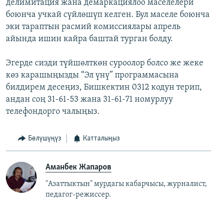
делимитация жана демаркациялоо маселелери
боюнча учкай сүйлөшүп келген. Бул маселе боюнча
эки тараптын расмий комиссиялары апрель
айында ишин кайра баштай турган болду.
Эгерде сизди түйшөлткөн суроолор болсо же жеке
көз карашыңызды “Эл үнү” программасына
билдирем десеңиз, Бишкектин 0312 кодун терип,
андан соң 31-61-53 жана 31-61-71 номурлуу
телефондорго чалыңыз.
Бөлүшүңүз
Катталыңыз
Аманбек Жапаров
"Азаттыктын" мурдагы кабарчысы, журналист,
педагог-режиссер.