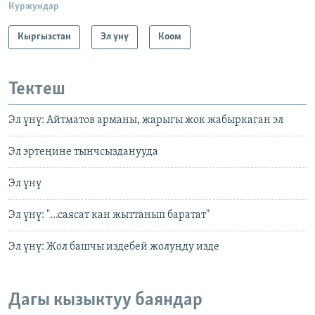
Куржундар
Кыргызстан
Эл үнү
Коом
Тектеш
Эл үнү: Айтматов арманы, жарыгы жок жабыркаган эл
Эл эртеңине тынчсызданууда
Эл үнү
Эл үнү: "...саясат кан жыттанып баратат"
Эл үнү: Жол башчы издебей жолуңду изде
Дагы кызыктуу баяндар