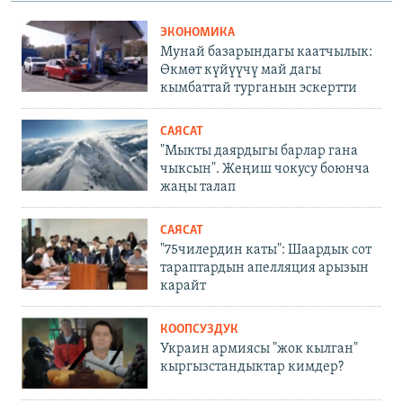
ЭКОНОМИКА
Мунай базарындагы каатчылык:
Өкмөт күйүүчү май дагы
кымбаттай турганын эскертти
САЯСАТ
"Мыкты даярдыгы барлар гана
чыксын". Жеңиш чокусу боюнча
жаңы талап
САЯСАТ
"75чилердин каты": Шаардык сот
тараптардын апелляция арызын
карайт
КООПСУЗДУК
Украин армиясы "жок кылган"
кыргызстандыктар кимдер?