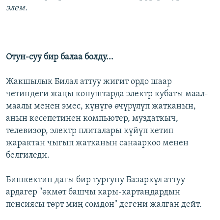
элем.
Отун-суу бир балаа болду...
Жакшылык Билал аттуу жигит ордо шаар
четиндеги жаңы конуштарда электр кубаты маал-
маалы менен эмес, күнүгө өчүрүлүп жатканын,
анын кесепетинен компьютер, муздаткыч,
телевизор, электр плиталары күйүп кетип
жарактан чыгып жатканын санааркоо менен
белгиледи.
Бишкектин дагы бир тургуну Базаркүл аттуу
ардагер "өкмөт башчы кары-картаңдардын
пенсиясы төрт миң сомдон" дегени жалган дейт.