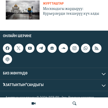
ЖУРТТАШТАР
Москвадагы жардыруу:
Курьерлерди текшерүү күч алды
ОНЛАЙН ШЕРИНЕ
БИЗ ЖӨНҮНДӨ
"АЗАТТЫКТЫН" САНДЫГЫ
Азаттык үналгысы © 2026 RFE/RL, Inc. Бардык укуктар
корголгон.