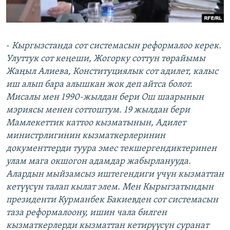
-
Кыргызстанда сот системасын реформалоо керек.
Улуттук сот кеңеши, Жогорку соттун төрайымы
Жаңыл Алиева, Конституциялык сот адилет, калыс
иш алып бара алышкан жок деп айтса болот.
Мисалы мен 1990-жылдан бери Ош шаарынын
мэриясы менен соттоштум. 19 жылдан бери
Мамлекеттик каттоо кызматынын, Адилет
министрлигинин кызматкерлеринин
документтерди туура эмес текшергендиктеринен
улам мага окшогон адамдар жабырланууда.
Алардын мыйзамсыз иштегендиги үчүн кызматтан
кетүүсүн талап кылат элем. Мен Кырыгзатындын
президенти Курманбек Бакиевден сот системасын
таза реформалоону, ишин чала билген
кызматкерлерди кызматтан кетирүүсүн суранат