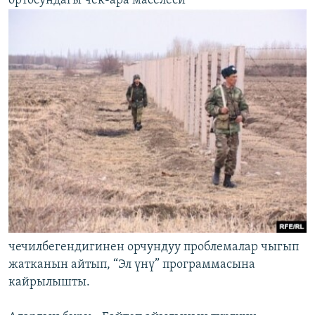
ортосундагы чек-ара маселеси
чечилбегендигинен орчундуу проблемалар чыгып
жатканын айтып, “Эл үнү” программасына
кайрылышты.