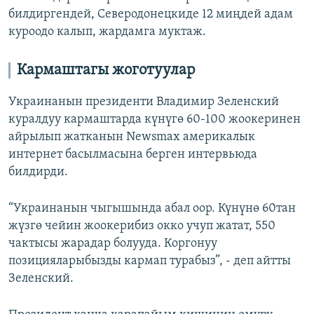
билдиргендей, Северодонецкиде 12 миңдей адам
куроодо калып, жардамга муктаж.
Кармаштагы жоготуулар
Украинанын президенти Владимир Зеленский
куралдуу кармаштарда күнүгө 60-100 жоокеринен
айрылып жатканын Newsmax америкалык
интернет басылмасына берген интервьюда
билдирди.
“Украинанын чыгышында абал оор. Күнүнө 60тан
жүзгө чейин жоокерибиз окко учуп жатат, 550
чактысы жарадар болууда. Коргонуу
позицияларыбызды кармап турабыз”, - деп айтты
Зеленский.