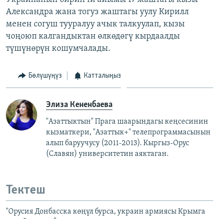
Александра жана тогуз жаштагы уулу Кирилл
менен согуш тууралуу ачык талкуулап, кызы
чоңоюп калгандыктан өлкөдөгү кырдаалды
түшүнөрүн кошумчалады.
Бөлүшүңүз
Катталыңыз
Элиза Кененбаева
"Азаттыктын" Прага шаарындагы кеңсесинин
кызматкери, "Азаттык+" телепрограммасынын
алып баруучусу (2011-2013).
Кыргыз-Орус
(Славян)
университетин аяктаган.
Тектеш
"Орусия Донбасска көңүл бурса, украин армиясы Крымга