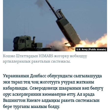
ОНЛАЙН ШЕРИНЕ
ЭЖЕ-СИҢДИЛЕР
АЗАТТЫК+
ЫҢГАЙСЫЗ СУРООЛОР
ЭЕ/АРнун бардык сайттары
Кошмо Штаттардын HIMARS жогорку мобилдүү
артиллериялык ракеталык системасы.
Украинанын Донбасс облусундагы салгылашууда
эки тарап тең чоң жоготууга учурап жатканы
кабарланды. Северодонецк шаарынын көп бөлүгү
орус аскерлеринин көзөмөлүнө өттү. Ал арада
Вашингтон Киевге алдыңкы ракета системасын
бере турганы маалым болду.