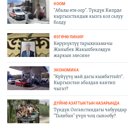
КООМ
"Абалы өтө оор". Түндүк Кипрде
кыргызстандык кызга кол салуу
болду
ӨЗГӨЧӨ ПИКИР
Көрүнүктүү тарыхнаамачы
Жаныбек Жакыпбековдун
жаркын элесине
ЭКОНОМИКА
"Күйүүчү май дагы кымбаттайт".
Кыргызстан абалдан кантип
чыгат?
ДҮЙНӨ АЗАТТЫКТЫН НАЗАРЫНДА
Түндүк Ооганстандагы чабуулдар
"Талибан" үчүн чоң сынообу?