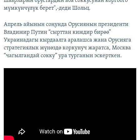
шаарларын орустардын аба соккусунан коргоого
мүмкүнчүлүк берет",-деди Шольц.
Апрель айынын соңунда Орусиянын президенти
Владимир Путин “сырттан кимдир бирөө”
Украинадагы кырдаалга аралашса жана Орусияга
стратегиялык мүнөздө коркунуч жаратса, Москва
“чагылгандай сокку” ура турганын эскерткен.