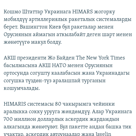
Кошмо Штаттар Украинага HIMARS жогорку
мобилдүү артиллериялык ракеталык системаларды
берет. Вашингтон Киев бул ракеталар менен
Орусиянын аймагын аткылабайт деген шарт менен
жөнөтүүгө макул болду.
АКШ президенти Жо Байден The New York Times
басылмасына АКШ НАТО менен Орусиянын
ортосунда согушту каалабасын жана Украинадагы
согушка түздөн-түз аралашпай турганын
кошумчалады.
HIMARIS системасы 80 чакырымга чейинки
аралыкка сокку урууга жөндөмдүү. Алар Украинага
700 миллион долларлык аскердик жардамдын
алкагында жөнөтүлөт. Бул пакетте андан башка тик
учактар, аскердик автоунаалар жана Javelin