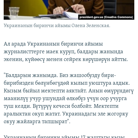
Украинанын биринчи айымы Олена Зеленская.
Ал арада Украинанын биринчи айымы
журналисттерге маек куруп, балдары жанында
экенин, күйөөсү менен сейрек көрүшөрүн айтты.
"Балдарым жанымда. Биз жашообузду бири-
бирибизден бөлүнбөгүдөй кылып уюштура алдык.
Кызым быйыл мектепти аяктайт. Анын өмүрүндөгү
маанилүү учур ушундай өлкөбүз үчүн оор учурга
туш келди. Бүтүрүү кечеси болбойт. Мектепти
аралыктан окуп жатат. Украинадагы эле жогорку
окуу жайларга тапшырат".
Украинанын биринчи айымы 17 жаштагы кызы