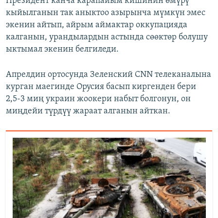
Президент канча карапайым кишинин өмүрү
кыйылганын так аныктоо азырынча мүмкүн эмес
экенин айтып, айрым аймактар оккупацияда
калганын, урандылардын астында сөөктөр болушу
ыктымал экенин белгиледи.
Апрелдин ортосунда Зеленский CNN телеканалына
курган маегинде Орусия басып киргенден бери
2,5-3 миң украин жоокери набыт болгонун, он
миңдейи түрдүү жараат алганын айткан.