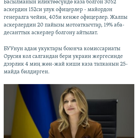
Басылманын иликтөөсүндө каза болгон 3052
аскердин 152си улук офицерлер - майордон
генералга чейин, 405и кенже офицерлер. Жалпы
аскерлердин 20 пайызы мотоаткычтар, 19% аба-
десанттык аскерлер болгону айтылат.
БУУнун адам укуктары боюнча комиссариаты
Орусия кол салгандан бери украин жергесинде
дээрлик 4 миң жөн-жай киши каза тапканын 25-
майда билдирген.