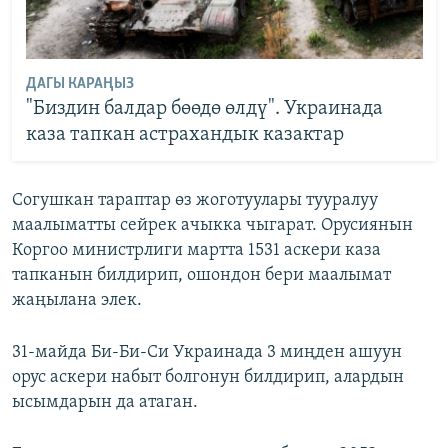
ДАГЫ КАРАҢЫЗ
"Биздин балдар бөөдө өлдү". Украинада
каза тапкан астрахандык казактар
Согушкан тараптар өз жоготуулары тууралуу
маалыматты сейрек ачыкка чыгарат. Орусиянын
Коргоо министрлиги мартта 1531 аскери каза
тапканын билдирип, ошондон бери маалымат
жаңылана элек.
31-майда Би-Би-Си Украинада 3 миңден ашуун
орус аскери набыт болгонун билдирип, алардын
ысымдарын да атаган.