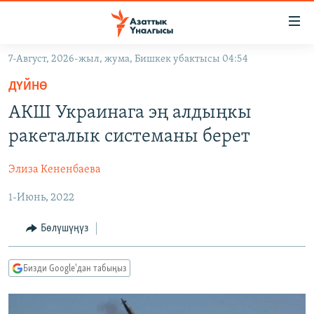
Линктер
Мазмунга
өтүңүз
7-Август, 2026-жыл, жума, Бишкек убактысы 04:54
Навигацияга
ЖАҢЫЛЫКТАР
өтүңүз
ДҮЙНӨ
КЫРГЫЗСТАН
Издөөгө
АКШ Украинага эң алдыңкы
салыңыз
ДҮЙНӨ
КЫРГЫЗСТАН
ракеталык системаны берет
УКРАИНА
САЯСАТ
ДҮЙНӨ
Элиза Кененбаева
АТАЙЫН ИЛИКТӨӨ
ЭКОНОМИКА
БОРБОР АЗИЯ
1-Июнь, 2022
ТВ ПРОГРАММАЛАР
МАДАНИЯТ
ПОДКАСТ
БҮГҮН АЗАТТЫКТА
Бөлүшүңүз
ӨЗГӨЧӨ ПИКИР
ЭКСПЕРТТЕР ТАЛДАЙТ
Бизди Google'дан табыңыз
БИЗ ЖАНА ДҮЙНӨ
Русский
ДАНИСТЕ