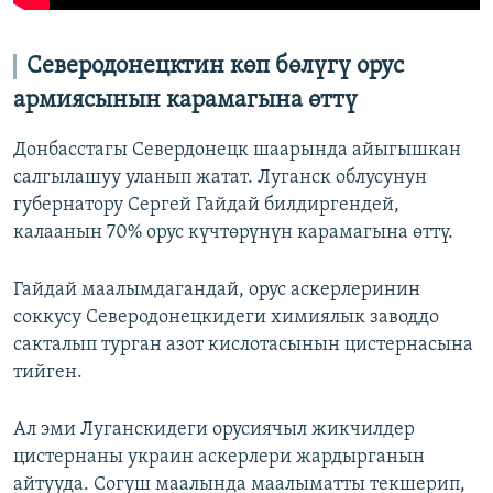
Северодонецктин көп бөлүгү орус
армиясынын карамагына өттү
Донбасстагы Севердонецк шаарында айыгышкан
салгылашуу уланып жатат. Луганск облусунун
губернатору Сергей Гайдай билдиргендей,
калаанын 70% орус күчтөрүнүн карамагына өттү.
Гайдай маалымдагандай, орус аскерлеринин
соккусу Северодонецкидеги химиялык заводдо
сакталып турган азот кислотасынын цистернасына
тийген.
Ал эми Луганскидеги орусиячыл жикчилдер
цистернаны украин аскерлери жардырганын
айтууда. Согуш маалында маалыматты текшерип,