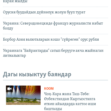
карай жылды"
Орусия буудайдын дүйнөлүк жолун бууп турат
Украина: Северодонецкиде француз журналисти набыт
болду
Борбор Азия валюталарын кошо "сүйрөгөн" орус рубли
Украинага "Байрактарды" сатып берүүгө акча жыйнаган
литвалыктар
Дагы кызыктуу баяндар
КООМ
Чоң-Кара жана Таш-Төбө:
Өзбекстандан Кыргызстанга
өткөн айылдарда каттоо иши
башталды