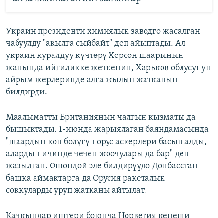
Украин президенти химиялык заводго жасалган
чабуулду "акылга сыйбайт" деп айыптады. Ал
украин куралдуу күчтөрү Херсон шаарынын
жанында ийгиликке жеткенин, Харьков облусунун
айрым жерлеринде алга жылып жатканын
билдирди.
Маалыматты Британиянын чалгын кызматы да
бышыктады. 1-июнда жарыялаган баяндамасында
"шаардын көп бөлүгүн орус аскерлери басып алды,
алардын ичинде чечен жоочулары да бар" деп
жазылган. Ошондой эле билдирүүдө Донбасстан
башка аймактарга да Орусия ракеталык
соккуларды уруп жатканы айтылат.
Качкындар иштери боюнча Норвегия кеңеши