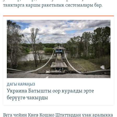
танктарга каршы ракеталык системалары бар.
ДАГЫ КАРАҢЫЗ
Украина Батышты оор куралды эрте
берүүгө чакырды
Буга чейин Киев Кошмо Штаттардан узак аралыкка