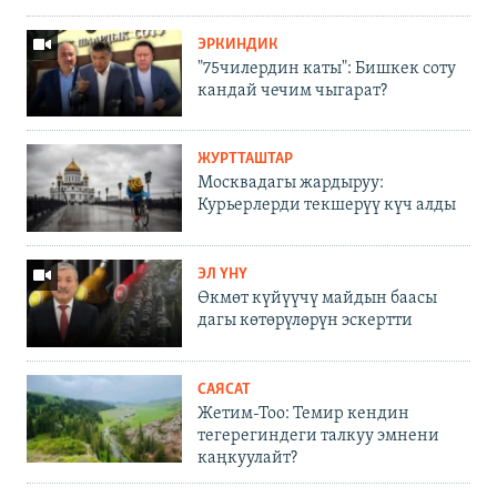
ЭРКИНДИК
"75чилердин каты": Бишкек соту
кандай чечим чыгарат?
ЖУРТТАШТАР
Москвадагы жардыруу:
Курьерлерди текшерүү күч алды
ЭЛ ҮНҮ
Өкмөт күйүүчү майдын баасы
дагы көтөрүлөрүн эскертти
САЯСАТ
Жетим-Тоо: Темир кендин
тегерегиндеги талкуу эмнени
каңкуулайт?