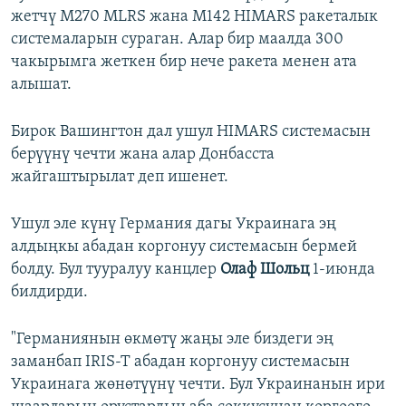
жетчү M270 MLRS жана M142 HIMARS ракеталык
системаларын сураган. Алар бир маалда 300
чакырымга жеткен бир нече ракета менен ата
алышат.
Бирок Вашингтон дал ушул HIMARS системасын
берүүнү чечти жана алар Донбасста
жайгаштырылат деп ишенет.
Ушул эле күнү Германия дагы Украинага эң
алдыңкы абадан коргонуу системасын бермей
болду. Бул тууралуу канцлер
Олаф Шольц
1-июнда
билдирди.
"Германиянын өкмөтү жаңы эле биздеги эң
заманбап IRIS-T абадан коргонуу системасын
Украинага жөнөтүүнү чечти. Бул Украинанын ири