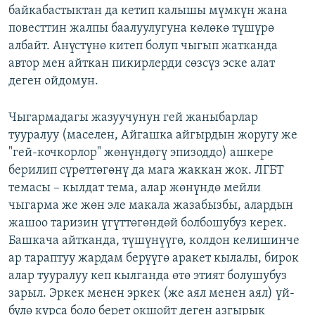
байкабастыктан да кетип калышы мүмкүн жана
повесттин жалпы баалуулугуна көлөкө түшүрө
албайт. Анүстүнө китеп болуп чыгып жатканда
автор мен айткан пикирлерди сөзсүз эске алат
деген ойдомун.
Чыгармадагы жазуучунун гей жаныбарлар
тууралуу (маселен, Айгашка айгырдын жоругу же
"гей-кочкорлор" жөнүндөгү эпизоддо) ашкере
берилип сүрөттөгөнү да мага жаккан жок. ЛГБТ
темасы – кылдат тема, алар жөнүндө мейли
чыгарма же жөн эле макала жазабызбы, алардын
жашоо таризин үгүттөгөндөй болбошубуз керек.
Башкача айтканда, түшүнүүгө, колдон келишинче
ар тараптуу жардам берүүгө аракет кылалы, бирок
алар тууралуу кеп кылганда өтө этият болушубуз
зарыл. Эркек менен эркек (же аял менен аял) үй-
бүлө курса боло берет окшойт деген азгырык