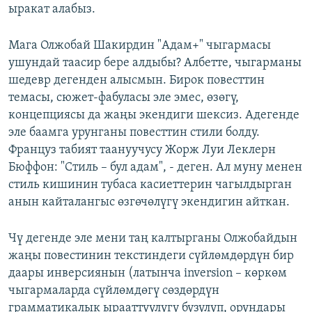
ыракат алабыз.
Мага Олжобай Шакирдин "Адам+" чыгармасы
ушундай таасир бере алдыбы? Албетте, чыгарманы
шедевр дегенден алысмын. Бирок повесттин
темасы, сюжет-фабуласы эле эмес, өзөгү,
концепциясы да жаңы экендиги шексиз. Адегенде
эле баамга урунганы повесттин стили болду.
Француз табият таануучусу Жорж Луи Леклерн
Бюффон: "Стиль – бул адам", - деген. Ал муну менен
стиль кишинин тубаса касиеттерин чагылдырган
анын кайталангыс өзгөчөлүгү экендигин айткан.
Чү дегенде эле мени таң калтырганы Олжобайдын
жаңы повестинин текстиндеги сүйлөмдөрдүн бир
даары инверсиянын (латынча inversion – көркөм
чыгармаларда сүйлөмдөгү сөздөрдүн
грамматикалык ырааттуулугу бузулуп, орундары