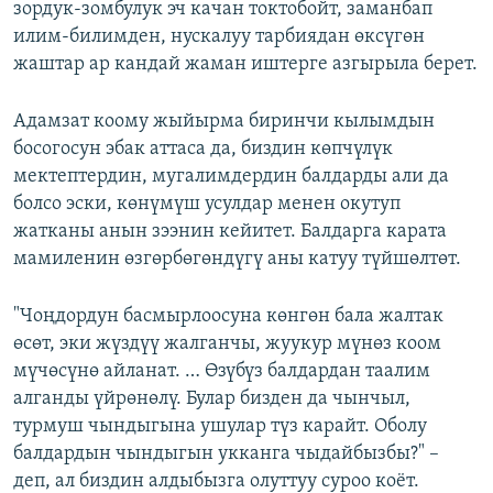
зордук-зомбулук эч качан токтобойт, заманбап
илим-билимден, нускалуу тарбиядан өксүгөн
жаштар ар кандай жаман иштерге азгырыла берет.
Адамзат коому жыйырма биринчи кылымдын
босогосун эбак аттаса да, биздин көпчүлүк
мектептердин, мугалимдердин балдарды али да
болсо эски, көнүмүш усулдар менен окутуп
жатканы анын зээнин кейитет. Балдарга карата
мамиленин өзгөрбөгөндүгү аны катуу түйшөлтөт.
"Чоңдордун басмырлоосуна көнгөн бала жалтак
өсөт, эки жүздүү жалганчы, жуукур мүнөз коом
мүчөсүнө айланат. … Өзүбүз балдардан таалим
алганды үйрөнөлү. Булар бизден да чынчыл,
турмуш чындыгына ушулар түз карайт. Оболу
балдардын чындыгын укканга чыдайбызбы?" –
деп, ал биздин алдыбызга олуттуу суроо коёт.