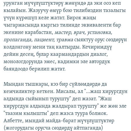
урунган мүчүлүштүктөрү жөнүндө да эки ооз кеп
кылайын. Жазуучу өмүр бою тилибиздин тазалыгы
үчүн күрөшүп келе жатат. Бирок жаңы
чыгармасында кыргыз тилинде эквиваленти бар
экенине карабастан,
мастер, врач, установка,
пропаганда, пациент, травма
сыяктуу
орус сөздөрүн
колдонгону мени таң калтырды.
Кечиримдүү
дейин десең, булар каармандардын диалог,
монологдорунда эмес, кадимки эле автордук
баяндоодо берилип жатат.
Мындан тышкары, кээ бир сүйлөмдөрдө да
кемчиликтер кеткен. Мисалы, ал "…жаш хирургдун
алдында сыйынып турушту" деп жазат. "Жаш
хирургдун алдында жалдырап турушту" же жөн эле
"таазим кылышты" деп жазса туура болмок.
Албетте, мындай майда-барат мүчүлүштүктөр
(жогорудагы орусча сөздөрдү айтпаганда)