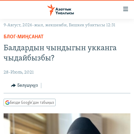
Линктер
Мазмунга
өтүңүз
9-Август, 2026-жыл, жекшемби, Бишкек убактысы 12:31
Навигацияга
ЖАҢЫЛЫКТАР
өтүңүз
БЛОГ-МИҢСАНАТ
КЫРГЫЗСТАН
Издөөгө
Балдардын чындыгын укканга
салыңыз
ДҮЙНӨ
КЫРГЫЗСТАН
чыдайбызбы?
УКРАИНА
САЯСАТ
ДҮЙНӨ
28-Июль, 2021
АТАЙЫН ИЛИКТӨӨ
ЭКОНОМИКА
БОРБОР АЗИЯ
ТВ ПРОГРАММАЛАР
Бөлүшүңүз
МАДАНИЯТ
ПОДКАСТ
БҮГҮН АЗАТТЫКТА
Бизди Google'дан табыңыз
ӨЗГӨЧӨ ПИКИР
ЭКСПЕРТТЕР ТАЛДАЙТ
БИЗ ЖАНА ДҮЙНӨ
Русский
ДАНИСТЕ