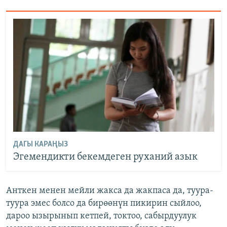
ДАГЫ КАРАҢЫЗ
Эгемендикти бекемдеген руханий азык
Анткен менен мейли жакса да жакпаса да, туура-
туура эмес болсо да бирөөнүн пикирин сыйлоо,
дароо ызырынып кетпей, токтоо, сабырдуулук