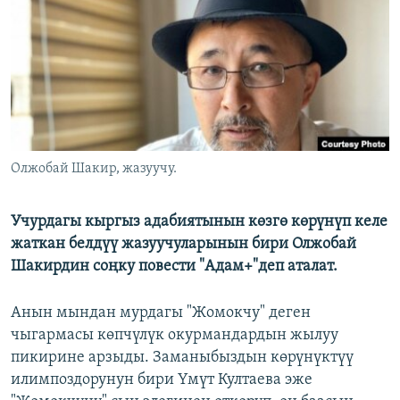
ОНЛАЙН ШЕРИНЕ
ЭЖЕ-СИҢДИЛЕР
АЗАТТЫК+
ЫҢГАЙСЫЗ СУРООЛОР
ЭЕ/АРнун бардык сайттары
Олжобай Шакир, жазуучу.
Учурдагы кыргыз адабиятынын көзгө көрүнүп келе
жаткан белдүү жазуучуларынын бири Олжобай
Шакирдин соңку повести "Адам+"деп аталат.
Анын мындан мурдагы "Жомокчу" деген
чыгармасы көпчүлүк окурмандардын жылуу
пикирине арзыды. Заманыбыздын көрүнүктүү
илимпоздорунун бири Үмүт Култаева эже