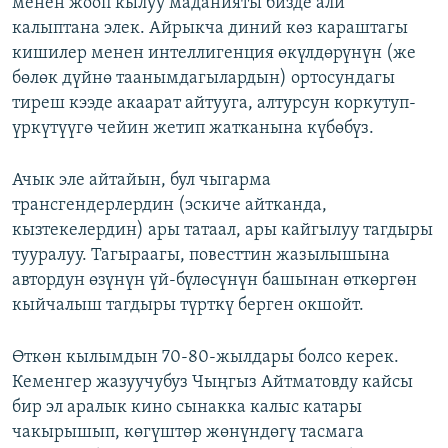
менен жооп кылуу маданияты бизде али
калыптана элек. Айрыкча диний көз караштагы
кишилер менен интеллигенция өкүлдөрүнүн (же
бөлөк дүйнө таанымдагылардын) ортосундагы
тиреш кээде акаарат айтууга, алтурсун коркутуп-
үркүтүүгө чейин жетип жатканына күбөбүз.
Ачык эле айтайын, бул чыгарма
трансгендерлердин (эскиче айтканда,
кызтекелердин) ары татаал, ары кайгылуу тагдыры
тууралуу. Тагыраагы, повесттин жазылышына
автордун өзүнүн үй-бүлөсүнүн башынан өткөргөн
кыйчалыш тагдыры түрткү берген окшойт.
Өткөн кылымдын 70-80-жылдары болсо керек.
Кеменгер жазуучубуз Чыңгыз Айтматовду кайсы
бир эл аралык кино сынакка калыс катары
чакырышып, көгүштөр жөнүндөгү тасмага