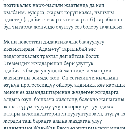
поэтикалык нарк-насили жаатында да кеп
кылбайм. Буюрса, жарык көрүп калса, чыныгы
адистер (адабиятчылар сынчылар ж.б.) тарабынан
бул чыгарма жөнүндө олуттуу сөз болору талашсыз.
Мени повесттин дидактикалык баалуулугу
кызыктырды. "Адам+ту" тартынбай эле
педагогикалык трактат деп айтсак болот.
Эгемендик жылдарынан бери улуттук
адабиятыбызда ушундай маанидеги чыгарма
жазылганы эсимде жок. Он сегизинчи кылымда
өзүнүн прогрессивдүү ойлору, алдыңкы көз карашы
менен өз замандаштарынан жүздөгөн жылдарга
алдыга озуп, башкача ойлогону, бөлөкчө жашаганы
жана жүрүм-туруму үчүн «коркунучтуу адам»
катары мекендештеринен куугунтук жеп, атүгүл аз
жерден таш бараңга алына жаздаган улуу
даанышман Жан-Жак Руссо өз чыгармалары менен