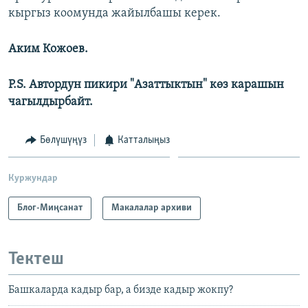
кыргыз коомунда жайылбашы керек.
Аким Кожоев.
P.S. Автордун пикири "Азаттыктын" көз карашын
чагылдырбайт.
Бөлүшүңүз
Катталыңыз
Куржундар
Блог-Миңсанат
Макалалар архиви
Тектеш
Башкаларда кадыр бар, а бизде кадыр жокпу?