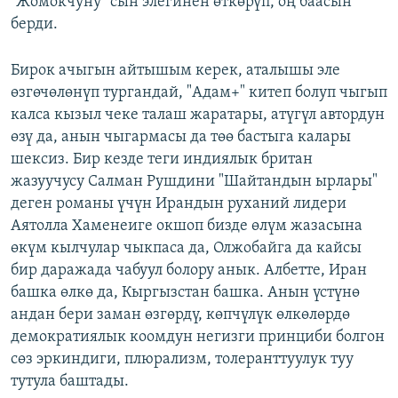
"Жомокчуну" сын элегинен өткөрүп, оң баасын
берди.
Бирок ачыгын айтышым керек, аталышы эле
өзгөчөлөнүп тургандай, "Адам+" китеп болуп чыгып
калса кызыл чеке талаш жаратары, атүгүл автордун
өзү да, анын чыгармасы да төө бастыга калары
шексиз. Бир кезде теги индиялык британ
жазуучусу Салман Рушдини "Шайтандын ырлары"
деген романы үчүн Ирандын руханий лидери
Аятолла Хаменеиге окшоп бизде өлүм жазасына
өкүм кылчулар чыкпаса да, Олжобайга да кайсы
бир даражада чабуул болору анык. Албетте, Иран
башка өлкө да, Кыргызстан башка. Анын үстүнө
андан бери заман өзгөрдү, көпчүлүк өлкөлөрдө
демократиялык коомдун негизги принциби болгон
сөз эркиндиги, плюрализм, толеранттуулук туу
тутула баштады.