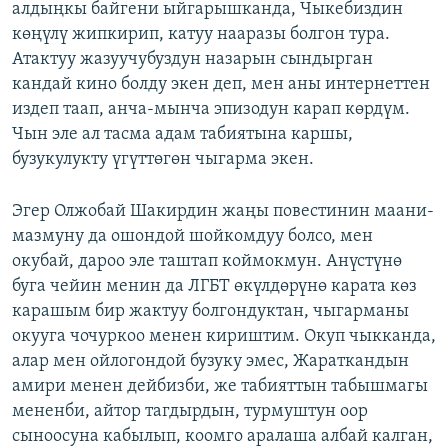
алдыңкы байгени ыйгарышканда, Чыкебиздин
көңүлү жипкирип, катуу нааразы болгон тура.
Атактуу жазуучубуздун назарын сындырган
кандай кино болду экен деп, мен аны интернеттен
издеп таап, анча-мынча эпизодун карап көрдүм.
Чын эле ал тасма адам табиятына каршы,
бузукулукту үгүттөгөн чыгарма экен.
Эгер Олжобай Шакирдин жаңы повестинин маани-
мазмуну да ошондой шойкомдуу болсо, мен
окубай, дароо эле таштап коймокмун. Анүстүнө
буга чейин менин да ЛГБТ өкүлдөрүнө карата көз
карашым бир жактуу болгондуктан, чыгарманы
окууга чочуркоо менен кириштим. Окуп чыкканда,
алар мен ойлогондой бузуку эмес, Жараткандын
амири менен дейбизби, же табияттын табышмагы
мененби, айтор тагдырдын, турмуштун оор
сыноосуна кабылып, коомго аралаша албай калган,