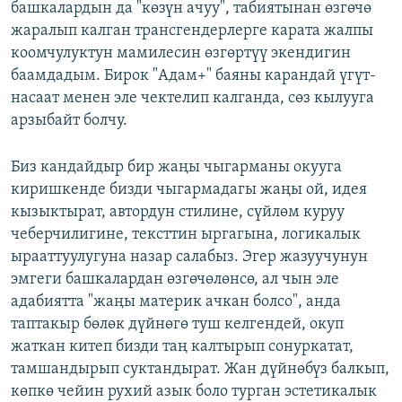
башкалардын да "көзүн ачуу", табиятынан өзгөчө
жаралып калган трансгендерлерге карата жалпы
коомчулуктун мамилесин өзгөртүү экендигин
баамдадым. Бирок "Адам+" баяны карандай үгүт-
насаат менен эле чектелип калганда, сөз кылууга
арзыбайт болчу.
Биз кандайдыр бир жаңы чыгарманы окууга
киришкенде бизди чыгармадагы жаңы ой, идея
кызыктырат, автордун стилине, сүйлөм куруу
чеберчилигине, тексттин ыргагына, логикалык
ырааттуулугуна назар салабыз. Эгер жазуучунун
эмгеги башкалардан өзгөчөлөнсө, ал чын эле
адабиятта "жаңы материк ачкан болсо", анда
таптакыр бөлөк дүйнөгө туш келгендей, окуп
жаткан китеп бизди таң калтырып сонуркатат,
тамшандырып суктандырат. Жан дүйнөбүз балкып,
көпкө чейин рухий азык боло турган эстетикалык