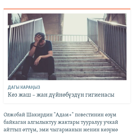
ДАГЫ КАРАҢЫЗ
Көз жаш – жан дүйнөбүздүн гигиенасы
Олжобай Шакирдин "Адам+" повестинин өзүм
байкаган алгылыктуу жактары тууралуу учкай
айттып өттүм, эми чыгарманын менин көзүмө