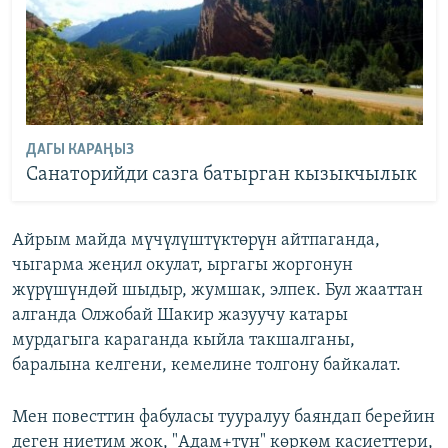
ДАГЫ КАРАҢЫЗ
Санаторийди сазга батырган кызыкчылык
Айрым майда мүчүлүштүктөрүн айтпаганда,
чыгарма жеңил окулат, ыргагы жоргонун
жүрүшүндөй шыдыр, жумшак, элпек. Бул жааттан
алганда Олжобай Шакир жазуучу катары
мурдагыга караганда кыйла такшалганы,
баралына келгени, кемелине толгону байкалат.
Мен повесттин фабуласы тууралуу баяндап берейин
деген ниетим жок, "Адам+тун" көркөм касиеттери,