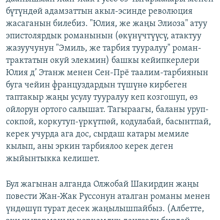
бүтүндөй адамзаттын акыл-эсинде революция
жасаганын билебиз. "Юлия, же жаңы Элиоза" атуу
эпистолярдык романынын (өкүнүчтүүсү, атактуу
жазуучунун "Эмиль, же тарбия тууралуу" роман-
трактатын окуй элекмин) башкы кейипкерлери
Юлия д’ Этанж менен Сен-Прё таалим-тарбиянын
буга чейин француздардын түшүнө кирбеген
таптакыр жаңы усулу тууралуу кеп козгошуп, өз
ойлорун ортого салышат. Тагыраагы, баланы уруп-
сокпой, коркутуп-үркүтпөй, кодулабай, басынтпай,
керек учурда ага дос, сырдаш катары мемиле
кылып, аны эркин тарбиялоо керек деген
жыйынтыкка келишет.
Бул жагынан алганда Олжобай Шакирдин жаңы
повести Жан-Жак Руссонун аталган романы менен
үндөшүп турат десек жаңылышпайбыз. (Албетте,