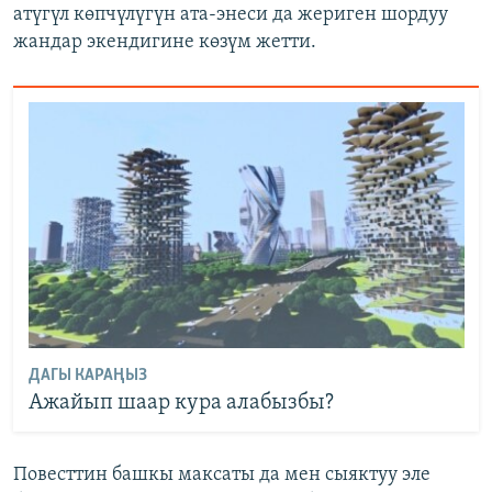
атүгүл көпчүлүгүн ата-энеси да жериген шордуу
жандар экендигине көзүм жетти.
ДАГЫ КАРАҢЫЗ
Ажайып шаар кура алабызбы?
Повесттин башкы максаты да мен сыяктуу эле