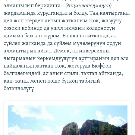
алмашылып берилиши -
Энциклопедиядан
)
жардамында курулгандыгы болду. Таң калтырганы
деп жөн жерден айтып жатканым жок, жазуучу
оозеки кебинде да ушул ыкманы колдонорун
дайыма байкап жүрөм. Башкача айтканда, ал
сүйлөп жатканда да сүйлөм мүчөлөрүнүн ордун
алмаштырып айтат. Демек, ал инверсияны
чыгарманын көркөмдүүлүгүн арттырайын деп эле
пайдаланып жаткан жок, жогоруда Бюффон
белгилегендей, ал анын стили, тактап айтканда,
кан-жаны менен кошо бүткөн табигый
бөтөнчөлүгү.