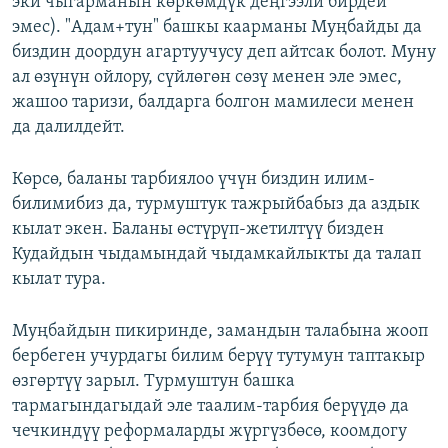
эки чыгарманын көркөмдүк деңгээли бирдей
эмес). "Адам+тун" башкы каарманы Муңбайды да
биздин доордун агартуучусу деп айтсак болот. Муну
ал өзүнүн ойлору, сүйлөгөн сөзү менен эле эмес,
жашоо таризи, балдарга болгон мамилеси менен
да далилдейт.
Көрсө, баланы тарбиялоо үчүн биздин илим-
билимибиз да, турмуштук тажрыйбабыз да аздык
кылат экен. Баланы өстүрүп-жетилтүү бизден
Кудайдын чыдамындай чыдамкайлыкты да талап
кылат тура.
Муңбайдын пикиринде, замандын талабына жооп
бербеген учурдагы билим берүү тутумун таптакыр
өзгөртүү зарыл. Турмуштун башка
тармагындагыдай эле таалим-тарбия берүүдө да
чечкиндүү реформаларды жүргүзбөсө, коомдогу