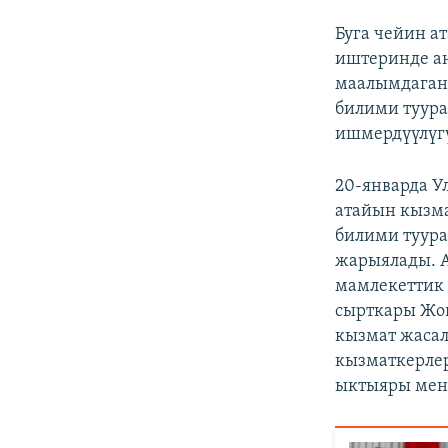
Буга чейин а
иштеринде ан
маалымдаган.
билими туура
ишмердүүлүг
20-январда У
атайын кызма
билими туур
жарыялады. А
мамлекеттик
сырткары Жог
кызмат жаса
кызматкерлер
ыктыяры мен