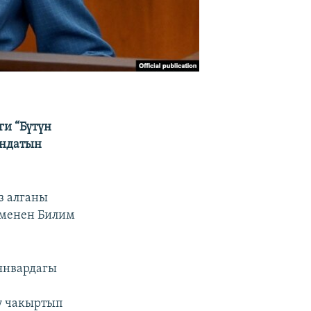
ги “Бүтүн
андатын
з алганы
 менен Билим
январдагы
к
у чакыртып