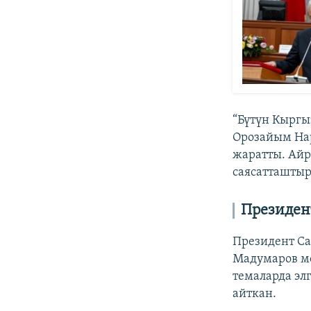
“Бүтүн Кыргы
Орозайым На
жаратты. Айр
саясатташтыр
Президен
Президент Са
Мадумаров ме
темаларда эл
айткан.