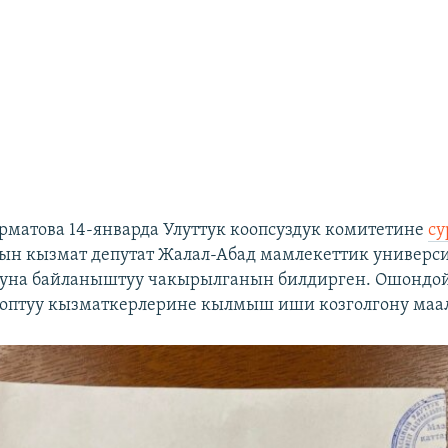
матова 14-январда Улуттук коопсуздук комитетине
су
ын кызмат депутат Жалал-Абад мамлекеттик универс
муна байланыштуу чакырылганын билдирген. Ошондой
птуу кызматкерлерине кылмыш иши козголгону маа