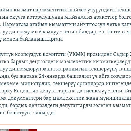
тайын кызмат парламенттик шайлоо учурундагы текш
ын окууга которулушунда мыйзамсыз аракеттер болг
 Нарматова атайын кызматтын айыптоосун четке каг
луу диплому мыйзамдуу экенин билдирген. Ишти сая
ү менен байланыштырган.
луттук коопсуздук комитети (УКМК) президент Садыр
тка бардык деңгээлдеги мамлекеттик кызматкерлерд
алуу дипломдорун жана жарандыгын текшерүүнү тап
нда бул жараян 24-январда башталып үч айга созулар
 мекеме-министрлик, текшерүү органдарда иштегенд
орку Кеңештин депутаттарына да тиешелүү экени ай
лма документтери бар мамлекеттик жана муниципалд
ди, бардык деңгээлдеги депутаттарды ээлеген кызмат
ен бошотууга чакырды.