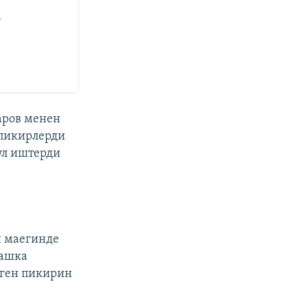
у
аров менен
пикирлерди
ул иштерди
н маегинде
башка
еген пикирин