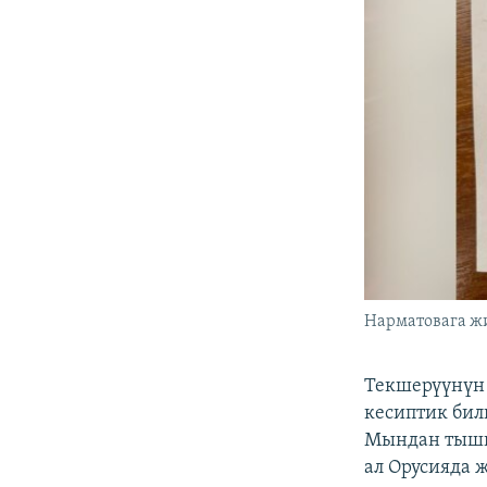
Нарматовага ж
Текшерүүнүн
кесиптик бил
Мындан тышк
ал Орусияда 