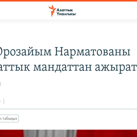
розайым Нарматованы
аттык мандаттан ажыра
2
з
ан табыңыз