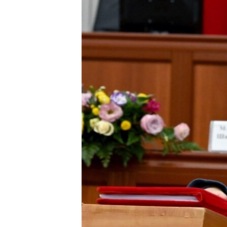
ЭЖЕ-СИҢДИЛЕР
АЗАТТЫК+
ЫҢГАЙСЫЗ СУРООЛОР