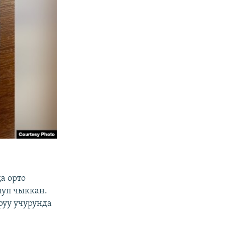
а орто
луп чыккан.
уу учурунда