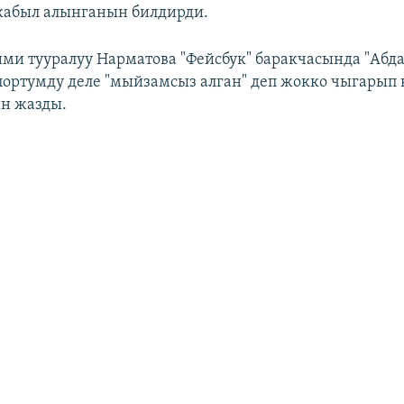
кабыл алынганын билдирди.
и тууралуу Нарматова "Фейсбук" баракчасында "Абда
портумду деле "мыйзамсыз алган" деп жокко чыгарып
н жазды.