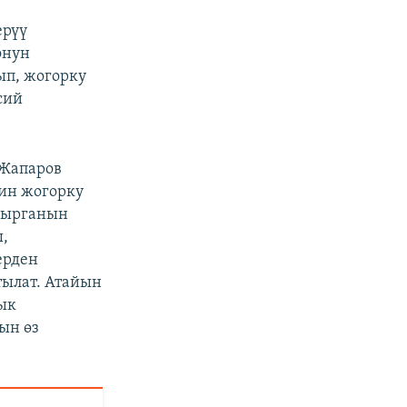
ерүү
онун
ып, жогорку
сий
 Жапаров
ин жогорку
шырганын
ы,
ерден
тылат. Атайын
ык
ын өз