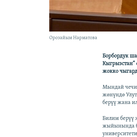
Орозайым Нарматова
Борбордук ша
Кыгрызстан”
жокко чыгар
Мындай чечим
жөнүндө Улут
берүү жана и
Билим берүү
жыйынында б
университети