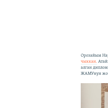
Орозайым Нар
чыккан.
Атай
алган дипло
ЖАМУнун жоо