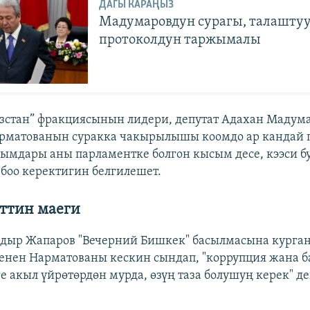
ДАГЫ КАРАҢЫЗ
Мадумаровдун сурагы, талашту
протоколдун таржымалы
зстан” фракциясынын лидери, депутат Адахан Мадум
рматованын суракка чакырылышы коомдо ар кандай 
ымдары аны парламентке болгон кысым десе, кээси б
боо керектигин белгилешет.
ттин маеги
дыр Жапаров "Вечерний Бишкек" басылмасына курга
нен Нарматованы кескин сындап, "коррупция жана 
ге акыл үйрөтөрдөн мурда, өзүң таза болушуң керек" д