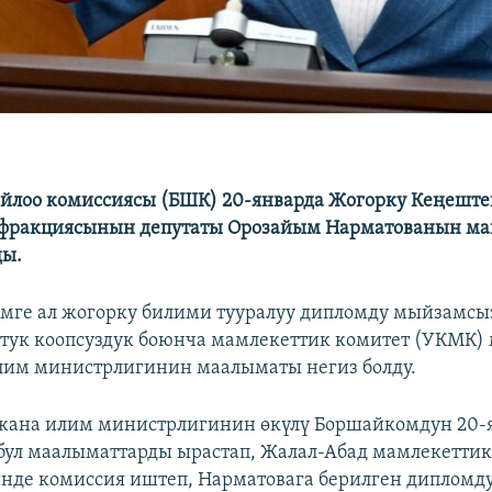
йлоо комиссиясы (БШК) 20-январда Жогорку Кеңеште
 фракциясынын депутаты Орозайым Нарматованын м
ды.
ге ал жогорку билими тууралуу дипломду мыйзамсы
тук коопсуздук боюнча мамлекеттик комитет (УКМК)
лим министрлигинин маалыматы негиз болду.
 жана илим министрлигинин өкүлү Боршайкомдун 20-
ул маалыматтарды ырастап, Жалал-Абад мамлекетти
нде комиссия иштеп, Нарматовага берилген дипломд