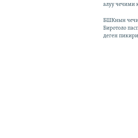
алуу чечими 
БШКнын чечим
Биротоло пас
деген пикири