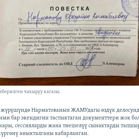
иберилген чакыруу кагазы.
 жүрүшүндө Нарматованын ЖАМУдагы өздүк делосунд
ими бар экендигин тастыктаган документтери жок бо
ары, сессияларды жана тиешелүү сынактарды тапшыр
жүргөнү аныкталганы кабарланган.