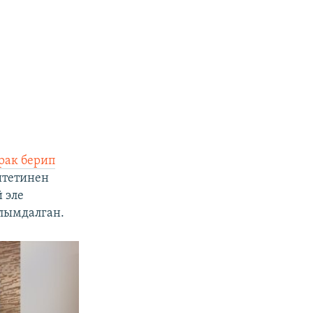
рак берип
итетинен
 эле
лымдалган.