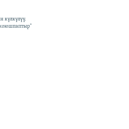
н күлкүлүү.
 коюшпаптыр"