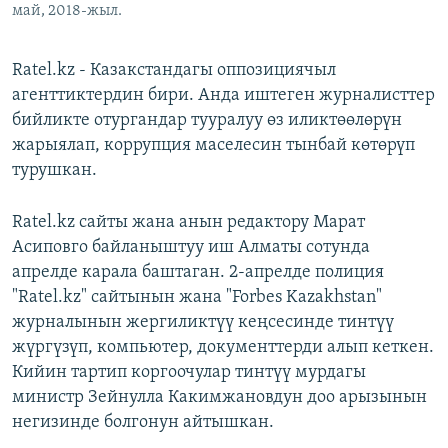
май, 2018-жыл.
Ratel.kz - Казакстандагы оппозициячыл
агенттиктердин бири. Анда иштеген журналисттер
бийликте отургандар тууралуу өз иликтөөлөрүн
жарыялап, коррупция маселесин тынбай көтөрүп
турушкан.
Ratel.kz сайты жана анын редактору Марат
Асиповго байланыштуу иш Алматы сотунда
апрелде карала баштаган. 2-апрелде полиция
"Ratel.kz" сайтынын жана "Forbes Kazakhstan"
журналынын жергиликтүү кеңсесинде тинтүү
жүргүзүп, компьютер, документтерди алып кеткен.
Кийин тартип коргоочулар тинтүү мурдагы
министр Зейнулла Какимжановдун доо арызынын
негизинде болгонун айтышкан.