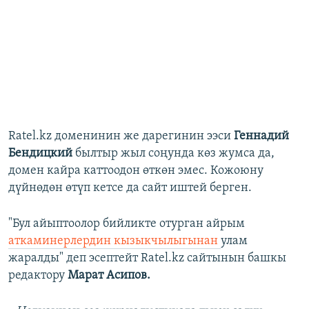
Ratel.kz доменинин же дарегинин ээси
Геннадий
Бендицкий
былтыр жыл соңунда көз жумса да,
домен кайра каттоодон өткөн эмес. Кожоюну
дүйнөдөн өтүп кетсе да сайт иштей берген.
"Бул айыптоолор бийликте отурган айрым
аткаминерлердин кызыкчылыгынан
улам
жаралды" деп эсептейт Ratel.kz сайтынын башкы
редактору
Марат Асипов.