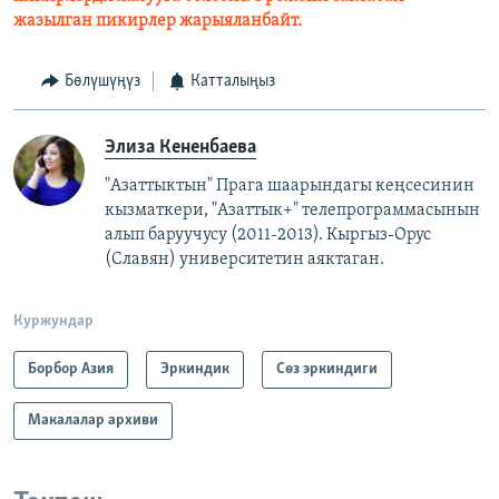
жазылган пикирлер жарыяланбайт.
Бөлүшүңүз
Катталыңыз
Элиза Кененбаева
"Азаттыктын" Прага шаарындагы кеңсесинин
кызматкери, "Азаттык+" телепрограммасынын
алып баруучусу (2011-2013).
Кыргыз-Орус
(Славян)
университетин аяктаган.
Куржундар
Борбор Азия
Эркиндик
Сөз эркиндиги
Макалалар архиви