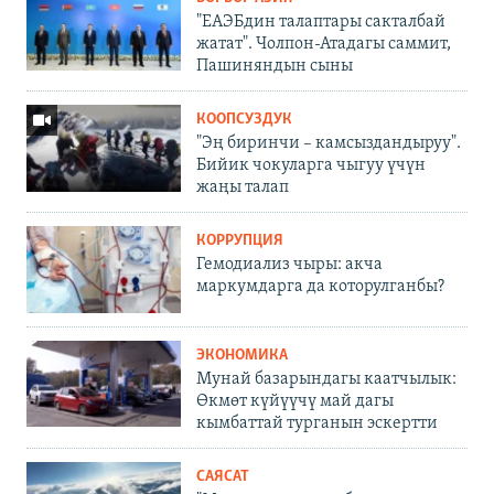
"ЕАЭБдин талаптары сакталбай
жатат". Чолпон-Атадагы саммит,
Пашиняндын сыны
КООПСУЗДУК
"Эң биринчи – камсыздандыруу".
Бийик чокуларга чыгуу үчүн
жаңы талап
КОРРУПЦИЯ
Гемодиализ чыры: акча
маркумдарга да которулганбы?
ЭКОНОМИКА
Мунай базарындагы каатчылык:
Өкмөт күйүүчү май дагы
кымбаттай турганын эскертти
САЯСАТ