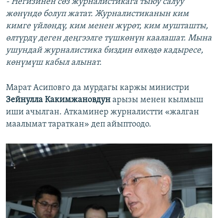
- Негизинен сөз журналистикага тыюу салуу
жөнүндө болуп жатат. Журналистиканын ким
кимге үйлөндү, ким менен жүрөт, ким мушташты,
өлтүрдү деген деңгээлге түшкөнүн каалашат. Мына
ушундай журналистика биздин өлкөдө кадыресе,
көнүмүш кабыл алынат.
Марат Асиповго да мурдагы каржы министри
Зейнулла Какимжановдун
арызы менен кылмыш
иши ачылган. Аткаминер журналистти «жалган
маалымат тараткан» деп айыптоодо.