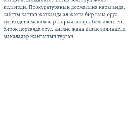
катар алешимдиктер негиз болгонун жүйө
келтирди. Прокуратуранын дооматына караганда,
сайтты каттап жатканда ал жакта бир гана орус
тилиндеги макалалар жарыяланары белгиленген,
бирок порталда орус, англис жана казак тилиндеги
макалалар жайгашып турган.