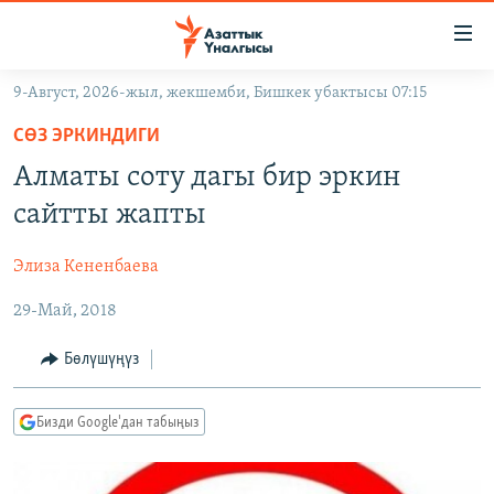
Линктер
Мазмунга
өтүңүз
9-Август, 2026-жыл, жекшемби, Бишкек убактысы 07:15
Навигацияга
ЖАҢЫЛЫКТАР
өтүңүз
СӨЗ ЭРКИНДИГИ
КЫРГЫЗСТАН
Издөөгө
Алматы соту дагы бир эркин
салыңыз
ДҮЙНӨ
КЫРГЫЗСТАН
сайтты жапты
УКРАИНА
САЯСАТ
ДҮЙНӨ
Элиза Кененбаева
АТАЙЫН ИЛИКТӨӨ
ЭКОНОМИКА
БОРБОР АЗИЯ
29-Май, 2018
ТВ ПРОГРАММАЛАР
МАДАНИЯТ
ПОДКАСТ
БҮГҮН АЗАТТЫКТА
Бөлүшүңүз
ӨЗГӨЧӨ ПИКИР
ЭКСПЕРТТЕР ТАЛДАЙТ
Бизди Google'дан табыңыз
БИЗ ЖАНА ДҮЙНӨ
Русский
ДАНИСТЕ