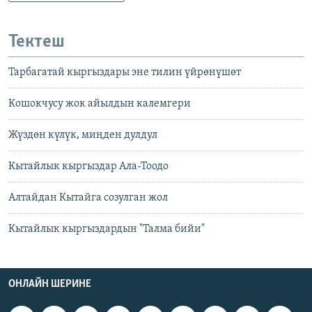
Тектеш
Тарбагатай кыргыздары эне тилин үйрөнүшөт
Кошокчусу жок айылдын калемгери
Жүздөн күлүк, миңден дулдул
Кытайлык кыргыздар Ала-Тоодо
Алтайдан Кытайга созулган жол
Кытайлык кыргыздардын "Талма бийи"
ОНЛАЙН ШЕРИНЕ