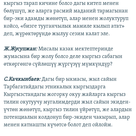
кыргыз тарап кичине болсо дагы китеп менен
бөлүшүп, же аларга расмий маданий тармагынан
бир-эки адамды жөнөтүп, алар менен жолуктуруп
койсо, «бизге тууганчылык мамиле кылып атат»
деп, жүрөктөрүндө жылуу сезим калат эле.
Ж.Жусупжан:
Мисалы казак мектептеринде
жумасына бир жолу болсо деле кыргыз сабагын
өткөргөнгө сүйлөшүү жүргүзүү мүмкүндүр?
С.Качкынбаев:
Дагы бир ыкмасы, жыл сайын
Тарбагатайдагы этникалык кыргыздарга
Кыргызстандагы жогорку окуу жайларга кыргыз
тилин окутуучу мугалимдерди жыл сайын экиден-
үчтөн жөнөтүп, кыргыз тилин үйрөтүп, же алардын
потенциалын колдонуп бир-экиден чакырып, алар
менен катнашты күчөтсө болот деп ойлойм.