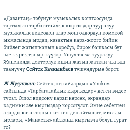
«Давангаң» тобунун музыкалык коштоосунда
тартылган тарбагатайлык кыргыздар тууралуу
музыкалык видеодон алар монголдордун көмөкөй
ыкмасында ырдап, казактын кара-жорго бийин
бийлеп жатышканын көрөбүз, бирок башкасы бүт
эле кыргызча ыр-күүлөр. Ушул тасма тууралуу
Жапонияда докторлук ишин жазып жаткан чыгыш
таануучу
Сейтек Качкынбаев
түшүндүрмө берет.
Ж.Жусупжан:
Сейтек, кытайлардын «Youku»
сайтында «Тарбагатайлык кыргыздар» деген видео
турат. Ошол видеону карап көрсөк, экрандар
кадимки эле кыргыздар көрсөтүлөт. Эмне себептен
аларды казакташып кеткен деп айтышат, мисалы
ырлары, «Манасты» айтканы кыргызча болуп турат
го?