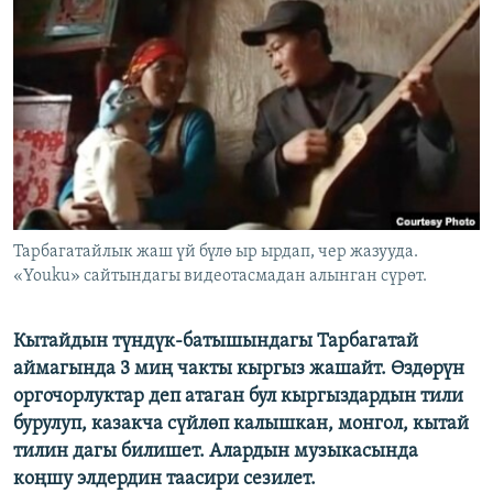
ОНЛАЙН ШЕРИНЕ
ЭЖЕ-СИҢДИЛЕР
АЗАТТЫК+
ЫҢГАЙСЫЗ СУРООЛОР
ЭЕ/АРнун бардык сайттары
Тарбагатайлык жаш үй бүлө ыр ырдап, чер жазууда.
«Youku» сайтындагы видеотасмадан алынган сүрөт.
Кытайдын түндүк-батышындагы Тарбагатай
аймагында 3 миң чакты кыргыз жашайт. Өздөрүн
оргочорлуктар деп атаган бул кыргыздардын тили
бурулуп, казакча сүйлөп калышкан, монгол, кытай
тилин дагы билишет. Алардын музыкасында
коңшу элдердин таасири сезилет.