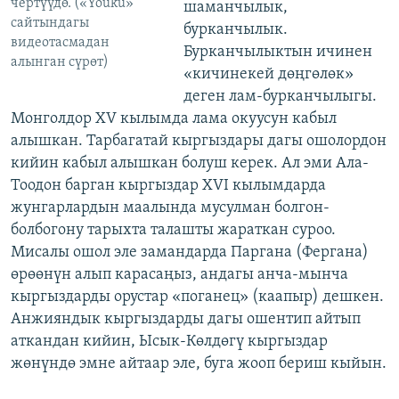
чертүүдө. («Youku»
шаманчылык,
сайтындагы
бурканчылык.
видеотасмадан
Бурканчылыктын ичинен
алынган сүрөт)
«кичинекей дөңгөлөк»
деген лам-бурканчылыгы.
Монголдор XV кылымда лама окуусун кабыл
алышкан. Тарбагатай кыргыздары дагы ошолордон
кийин кабыл алышкан болуш керек. Ал эми Ала-
Тоодон барган кыргыздар XVI кылымдарда
жунгарлардын маалында мусулман болгон-
болбогону тарыхта талашты жараткан суроо.
Мисалы ошол эле замандарда Паргана (Фергана)
өрөөнүн алып карасаңыз, андагы анча-мынча
кыргыздарды орустар «поганец» (каапыр) дешкен.
Анжияндык кыргыздарды дагы ошентип айтып
аткандан кийин, Ысык-Көлдөгү кыргыздар
жөнүндө эмне айтаар эле, буга жооп бериш кыйын.