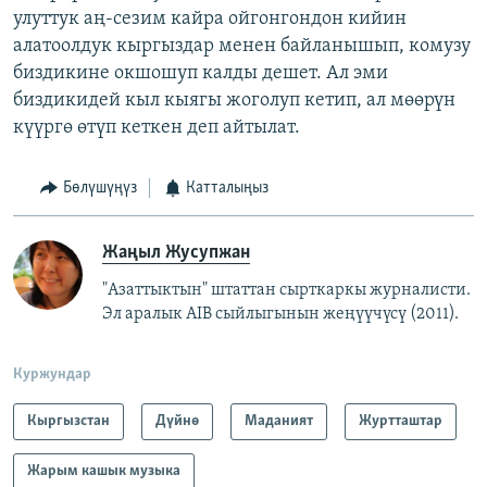
улуттук аң-сезим кайра ойгонгондон кийин
алатоолдук кыргыздар менен байланышып, комузу
биздикине окшошуп калды дешет. Ал эми
биздикидей кыл кыягы жоголуп кетип, ал мөөрүн
күүргө өтүп кеткен деп айтылат.
Бөлүшүңүз
Катталыңыз
Жаңыл Жусупжан
"Азаттыктын" штаттан сырткаркы журналисти.
Эл аралык AIB сыйлыгынын жеңүүчүсү (2011).
Куржундар
Кыргызстан
Дүйнө
Маданият
Журтташтар
Жарым кашык музыка