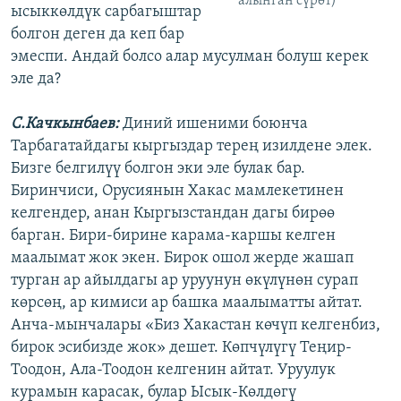
алынган сүрөт)
ысыккөлдүк сарбагыштар
болгон деген да кеп бар
эмеспи. Андай болсо алар мусулман болуш керек
эле да?
С
.
Качкынбаев
:
Диний ишеними боюнча
Тарбагатайдагы кыргыздар терең изилдене элек.
Бизге белгилүү болгон эки эле булак бар.
Биринчиси, Орусиянын Хакас мамлекетинен
келгендер, анан Кыргызстандан дагы бирөө
барган. Бири-бирине карама-каршы келген
маалымат жок экен. Бирок ошол жерде жашап
турган ар айылдагы ар уруунун өкүлүнөн сурап
көрсөң, ар кимиси ар башка маалыматты айтат.
Анча-мынчалары «Биз Хакастан көчүп келгенбиз,
бирок эсибизде жок» дешет. Көпчүлүгү Теңир-
Тоодон, Ала-Тоодон келгенин айтат. Уруулук
курамын карасак, булар Ысык-Көлдөгү