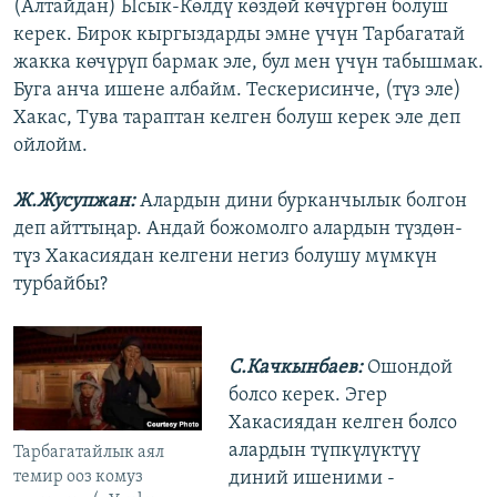
(Алтайдан) Ысык-Көлдү көздөй көчүргөн болуш
керек. Бирок кыргыздарды эмне үчүн Тарбагатай
жакка көчүрүп бармак эле, бул мен үчүн табышмак.
Буга анча ишене албайм. Тескерисинче, (түз эле)
Хакас, Тува тараптан келген болуш керек эле деп
ойлойм.
Ж.Жусупжан:
Алардын дини бурканчылык болгон
деп айттыңар. Андай божомолго алардын түздөн-
түз Хакасиядан келгени негиз болушу мүмкүн
турбайбы?
С.Качкынбаев:
Ошондой
болсо керек. Эгер
Хакасиядан келген болсо
алардын түпкүлүктүү
Тарбагатайлык аял
темир ооз комуз
диний ишеними -