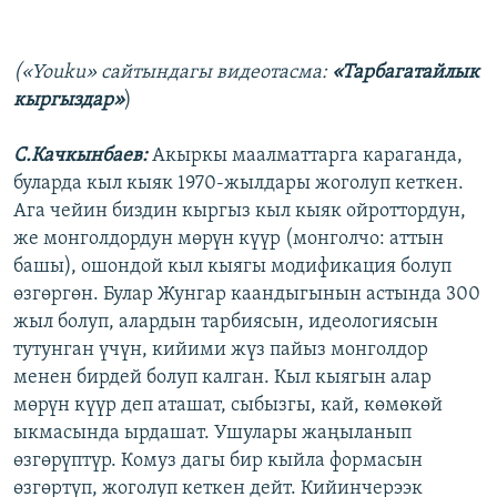
(«Youku» сайтындагы
видеотасма:
«Тарбагатайлык
кыргыздар»
)
С.Качкынбаев:
Акыркы маалматтарга караганда,
буларда кыл кыяк 1970-жылдары жоголуп кеткен.
Ага чейин биздин кыргыз кыл кыяк ойроттордун,
же монголдордун мөрүн күүр (монголчо: аттын
башы), ошондой кыл кыягы модификация болуп
өзгөргөн. Булар Жунгар каандыгынын астында 300
жыл болуп, алардын тарбиясын, идеологиясын
тутунган үчүн, кийими жүз пайыз монголдор
менен бирдей болуп калган. Кыл кыягын алар
мөрүн күүр деп аташат, сыбызгы, кай, көмөкөй
ыкмасында ырдашат. Ушулары жаңыланып
өзгөрүптүр. Комуз дагы бир кыйла формасын
өзгөртүп, жоголуп кеткен дейт. Кийинчерээк