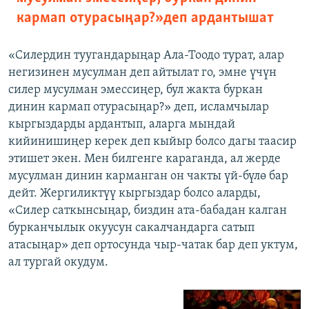
кармап отурасыңар?» деп ардантышат
«Силердин туугандарыңар Ала-Тоодо турат, алар
негизинен мусулман деп айтылат го, эмне үчүн
силер мусулман эмессиңер, бул жакта буркан
динин кармап отурасыңар?» деп, исламчылар
кыргыздарды ардантып, аларга мындай
кийинишиңер керек деп кыйыр болсо дагы таасир
этишет экен. Мен билгенге караганда, ал жерде
мусулман динин карманган он чакты үй-бүлө бар
дейт. Жергиликтүү кыргыздар болсо аларды,
«Силер саткынсыңар, биздин ата-бабадан калган
бурканчылык окуусун сакалчандарга сатып
атасыңар» деп ортосунда чыр-чатак бар деп уктум,
ал тургай окудум.