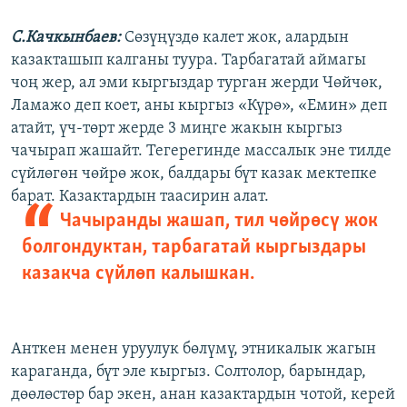
С.Качкынбаев:
Сөзүңүздө калет жок, алардын
казакташып калганы туура. Тарбагатай аймагы
чоң жер, ал эми кыргыздар турган жерди Чөйчөк,
Ламажо деп коет, аны кыргыз «Күрө», «Емин» деп
атайт, үч-төрт жерде 3 миңге жакын кыргыз
чачырап жашайт. Тегерегинде массалык эне тилде
сүйлөгөн чөйрө жок, балдары бүт казак мектепке
барат. Казактардын таасирин алат.
Чачыранды жашап, тил чөйрөсү жок
болгондуктан, тарбагатай кыргыздары
казакча сүйлөп калышкан.
Анткен менен уруулук бөлүмү, этникалык жагын
караганда, бүт эле кыргыз. Солтолор, барындар,
дөөлөстөр бар экен, анан казактардын чотой, керей