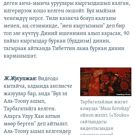
деген анча-мынча уруулары кыргыздашып калган,
илгерирээк кошо келген окшойт. Бул мыйзам
ченемдүү нерсе. Тили казакча болуп калганы
менен, аң-сезиминде, "мен кыргызмын" деп бир
топ эле күчтүү. Диний ишенимин алып карасак, 90
пайыз кыргыздар буркан (буддизм) динин,
тагыраак айтканда Тибеттин лама буркан динин
карманышат.
Ж.Жусупжан:
Видеодо
кытайча, алдында англисче
жазуулар бар, анда "Бул эл
Ала-Тоону ашып,
Тарбагатайлык жигит
Тарбагатайга келген.
комузда "Маш ботойду"
ойноп жатат. («Youku»
Аларга Улуу Хан алтын
сайтындагы
мөөр берген" деп айтылат.
видеотасмадан
Ала-Тоону ашып келгендер