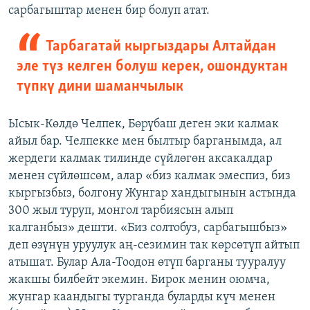
сарбагыштар менен бир болуп атат.
Тарбагатай кыргыздары Алтайдан
эле түз келген болуш керек, ошондуктан
түпкү дини шаманчылык
Ысык-Көлдө Челпек, Бөрүбаш деген эки калмак
айыл бар. Челпекке мен былтыр барганымда, ал
жердеги калмак тилинде сүйлөгөн аксакалдар
менен сүйлөшсөм, алар «биз калмак эмеспиз, биз
кыргызбыз, болгону Жунгар хандыгынын астында
300 жыл туруп, монгол тарбиясын алып
калганбыз» дешти. «Биз солтобуз, сарбагышбыз»
деп өзүнүн уруулук аң-сезимин так көрсөтүп айтып
атышат. Булар Ала-Тоодон өтүп барганы тууралуу
жакшы билбейт экемин. Бирок менин оюмча,
жунгар каандыгы турганда буларды күч менен