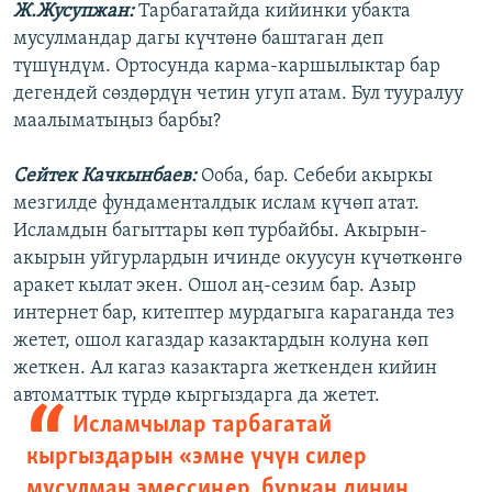
Ж.Жусупжан:
Тарбагатайда кийинки убакта
мусулмандар дагы күчтөнө баштаган деп
түшүндүм. Ортосунда карма-каршылыктар бар
дегендей сөздөрдүн четин угуп атам. Бул тууралуу
маалыматыңыз барбы?
Сейтек Качкынбаев:
Ооба, бар. Себеби акыркы
мезгилде фундаменталдык ислам күчөп атат.
Исламдын багыттары көп турбайбы. Акырын-
акырын уйгурлардын ичинде окуусун күчөткөнгө
аракет кылат экен. Ошол аң-сезим бар. Азыр
интернет бар, китептер мурдагыга караганда тез
жетет, ошол кагаздар казактардын колуна көп
жеткен. Ал кагаз казактарга жеткенден кийин
автоматтык түрдө кыргыздарга да жетет.
Исламчылар тарбагатай
кыргыздарын « эмне үчүн силер
мусулман эмессиңер, буркан динин