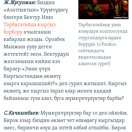
Ж.Жусупжан:
Биздин
«Азаттыктын» Үрүмчүдөгү
блогери Бектур Иляз
Тарбагатайда кыргыз
Тарбагатайлык улан
комуздун коштоосунда
борбору
ачылганын
отургандарга ырдап
кабарлап жазды. Оролбек
берүүдө. («Youku»
Манжын уулу деген
сайтындагы
жетектейт экен. Бектурдун
видеотасмадан
жазганынан кийин кээ
алынган сүрөт)
бирлер «Эмне үчүн
Кыргызстандын өкмөтү
аларга каралашпайт?» деп сурап жатышат. Кыргыз
өкмөтү, же кыргыз тарап алар менен кандай
байланыш түзө алат, буга мүмкүнчүлүктөр барбы?
С.Качкынбаев:
Мүмкүнчүлүктөр бар го деп ойлойм.
Бирок азыр биздин өкмөт чет өлкөдөгү кыргыздар
эмес, биринчи өзүн да эптей албай атпайбы. Бирок