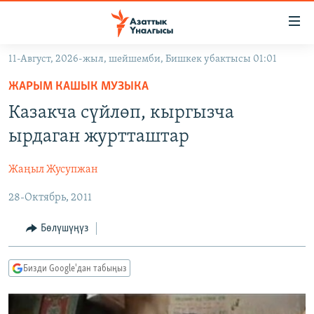
Линктер
Мазмунга
өтүңүз
11-Август, 2026-жыл, шейшемби, Бишкек убактысы 01:01
Навигацияга
ЖАҢЫЛЫКТАР
өтүңүз
ЖАРЫМ КАШЫК МУЗЫКА
КЫРГЫЗСТАН
Издөөгө
Казакча сүйлөп, кыргызча
салыңыз
ДҮЙНӨ
КЫРГЫЗСТАН
ырдаган журтташтар
УКРАИНА
САЯСАТ
ДҮЙНӨ
Жаңыл Жусупжан
АТАЙЫН ИЛИКТӨӨ
ЭКОНОМИКА
БОРБОР АЗИЯ
28-Октябрь, 2011
ТВ ПРОГРАММАЛАР
МАДАНИЯТ
ПОДКАСТ
БҮГҮН АЗАТТЫКТА
Бөлүшүңүз
ӨЗГӨЧӨ ПИКИР
ЭКСПЕРТТЕР ТАЛДАЙТ
Бизди Google'дан табыңыз
БИЗ ЖАНА ДҮЙНӨ
Русский
ДАНИСТЕ