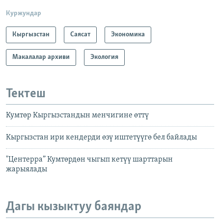
Куржундар
Кыргызстан
Саясат
Экономика
Макалалар архиви
Экология
Тектеш
Кумтөр Кыргызстандын менчигине өттү
Кыргызстан ири кендерди өзү иштетүүгө бел байлады
"Центерра” Кумтөрдөн чыгып кетүү шарттарын
жарыялады
Дагы кызыктуу баяндар