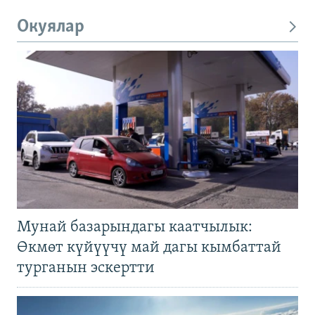
Окуялар
Мунай базарындагы каатчылык:
Өкмөт күйүүчү май дагы кымбаттай
турганын эскертти