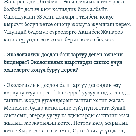
Жапаров дагы билбейт. Экологиялык катастрофа
болбойт деп эч ким кепилдик бере албайт.
Ошондуктан 53 млн. долларга тийбей, кокус
кырсык болуп кетсе ошону жоюуга жумшаш керек.
Ушундай бүдөмүк суроолорго Акылбек Жапаров
кагаз түрүндө элге жооп берип койсо болмок.
- Экологиялык доодон баш тартуу деген эмнени
билдирет? Экологиялык шарттарды сактоо үчүн
эмнелерге көңүл буруу керек?
- Экологиялык доодон баш тартуу дегендин өзү
коркунучтуу нерсе. "Центерра" уулуу калдыктарды
таштап, жерди ууландырып таштап кетип жатат.
Менимче, булар кеткенине сүйүнүп жатат. Кудай
сактасын, эгерде уулуу калдыктарды сактаган жай
жылып, же жарылып кетсе, Петров көлү жарылып
кетсе Кыргызстан эле эмес, Орто Азия үчүн да эң