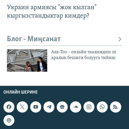
Украин армиясы "жок кылган"
кыргызстандыктар кимдер?
Блог - Миңсанат
Ала-Тоо – онлайн таалимдин эл
аралык бешиги болууга тийиш
ОНЛАЙН ШЕРИНЕ