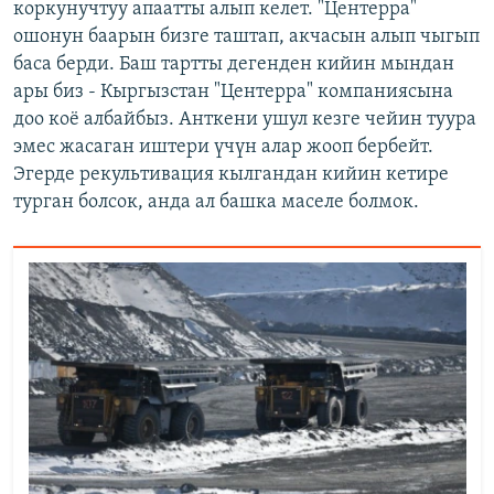
коркунучтуу апаатты алып келет. "Центерра"
ошонун баарын бизге таштап, акчасын алып чыгып
баса берди. Баш тартты дегенден кийин мындан
ары биз - Кыргызстан "Центерра" компаниясына
доо коё албайбыз. Анткени ушул кезге чейин туура
эмес жасаган иштери үчүн алар жооп бербейт.
Эгерде рекультивация кылгандан кийин кетире
турган болсок, анда ал башка маселе болмок.