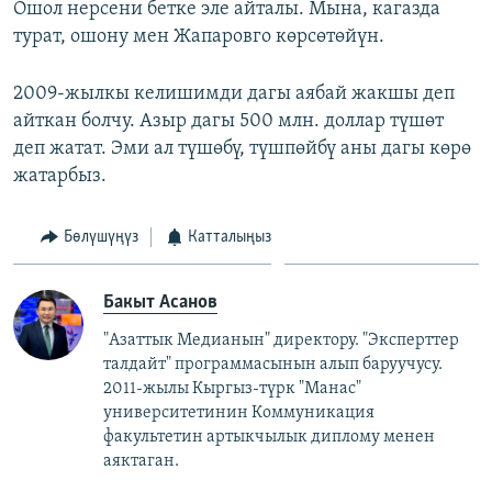
Ошол нерсени бетке эле айталы. Мына, кагазда
турат, ошону мен Жапаровго көрсөтөйүн.
2009-жылкы келишимди дагы аябай жакшы деп
айткан болчу. Азыр дагы 500 млн. доллар түшөт
деп жатат. Эми ал түшөбү, түшпөйбү аны дагы көрө
жатарбыз.
Бөлүшүңүз
Катталыңыз
Бакыт Асанов
"Азаттык Медианын" директору. "Эксперттер
талдайт" программасынын алып баруучусу.
2011-жылы Кыргыз-түрк "Манас"
университетинин Коммуникация
факультетин артыкчылык диплому менен
аяктаган.