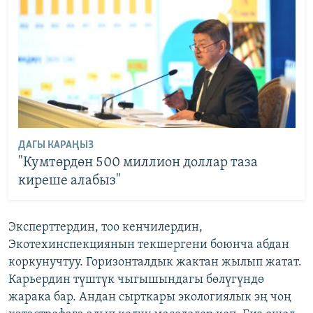
ДАГЫ КАРАҢЫЗ
"Кумтөрдөн 500 миллион доллар таза
киреше алабыз"
Эксперттердин, тоо кенчилердин,
Экотехинспекциянын текшергени боюнча абдан
коркунучтуу. Горизонталдык жактан жылып жатат.
Карьердин түштүк чыгышындагы бөлүгүндө
жарака бар. Андан сырткары экологиялык эң чоң