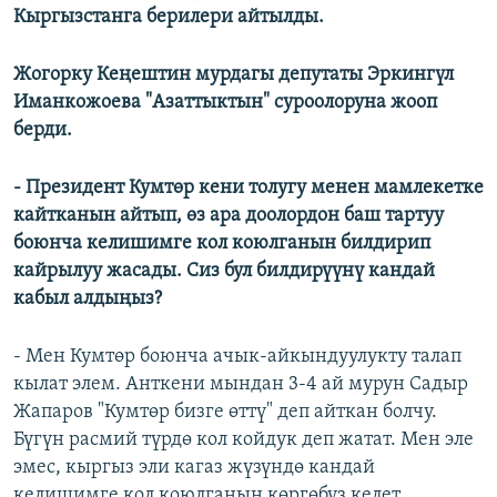
Кыргызстанга берилери айтылды.
Жогорку Кеңештин мурдагы депутаты Эркингүл
Иманкожоева "Азаттыктын" суроолоруна жооп
берди.
- Президент Кумтөр кени толугу менен мамлекетке
кайтканын айтып, өз ара доолордон баш тартуу
боюнча келишимге кол коюлганын билдирип
кайрылуу жасады. Сиз бул билдирүүнү кандай
кабыл алдыңыз?
- Мен Кумтөр боюнча ачык-айкындуулукту талап
кылат элем. Анткени мындан 3-4 ай мурун Садыр
Жапаров "Кумтөр бизге өттү" деп айткан болчу.
Бүгүн расмий түрдө кол койдук деп жатат. Мен эле
эмес, кыргыз эли кагаз жүзүндө кандай
келишимге кол коюлганын көргөбүз келет.