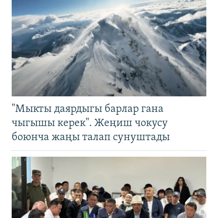
"Мыкты даярдыгы барлар гана
чыгышы керек". Жеңиш чокусу
боюнча жаңы талап сунуштады