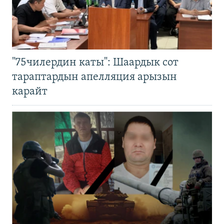
"75чилердин каты": Шаардык сот
тараптардын апелляция арызын
карайт