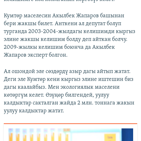
Кумтөр маселесин Акылбек Жапаров башынан
бери жакшы билет. Анткени ал депутат болуп
турганда 2003-2004-жылдагы келишимди кыргыз
элине жакшы келишим болду деп айткан болчу.
2009-жылкы келишим боюнча да Акылбек
Жапаров эксперт болгон.
Ал ошондой эле сөздөрдү азыр дагы айтып жатат.
Деги эле Кумтөр кени кыргыз элине иштешин биз
дагы каалайбыз. Мен экологиялык маселени
көтөргүм келет. Өзүңөр билгендей, уулуу
калдыктар сакталган жайда 2 млн. тоннага жакын
уулуу калдыктар жатат.