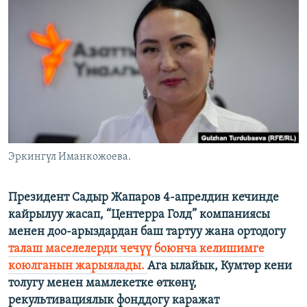
ОНЛАЙН ШЕРИНЕ
ЭЖЕ-СИҢДИЛЕР
АЗАТТЫК+
ЫҢГАЙСЫЗ СУРООЛОР
ЭЕ/АРнун бардык сайттары
Эркингүл Иманкожоева.
Президент Садыр Жапаров 4-апрелдин кечинде
кайрылуу жасап, “Центерра Голд” компаниясы
менен доо-арыздардан баш тартуу жана ортодогу
талаш маселелерди чечүү боюнча келишимге
коюлганын жарыялады.
Ага ылайык, Кумтөр кени
толугу менен мамлекетке өткөнү,
рекультивациялык фонддогу каражат