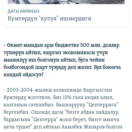
ДАГЫ КАРАҢЫЗ
Кумтөрдүн "купуя" ишмердиги
- Өкмөт мындан ары бюджетке 500 млн. доллар
түшөрүн айтып, кыргыз экономикасы үчүн
маанилүү иш болгонун айтып, буга чейин
болбогондой шарт түзүлдү деп жатат. Бул боюнча
кандай ойдосуз?
- 2003-2004-жылкы келишимде Кыргызстан
Кумтөрдү жоготкон. Биз 15% гана акция алып,
калганын сатканбыз. Башкарууну "Центеррага"
бергенбиз. Ошондо дагы "бизге абдан пайдалуу,
бардыгына "Центерра" жооп берет, бизге мынча
акча түшөт" деп айткан Акылбек Жапаров болгон.