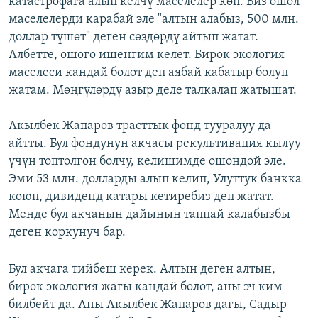
катастрофага алып келчү маселелер көп. Биз ошол
маселелерди карабай эле "алтын алабыз, 500 млн.
доллар түшөт" деген сөздөрдү айтып жатат.
Албетте, ошого ишенгим келет. Бирок экология
маселеси кандай болот деп аябай кабатыр болуп
жатам. Мөңгүлөрдү азыр деле талкалап жатышат.
Акылбек Жапаров трасттык фонд тууралуу да
айтты. Бул фондунун акчасы рекультивация кылуу
үчүн топтолгон болчу, келишимде ошондой эле.
Эми 53 млн. долларды алып келип, Улуттук банкка
коюп, дивиденд катары кетиребиз деп жатат.
Менде бул акчанын дайынын таппай калабызбы
деген коркунуч бар.
Бул акчага тийбеш керек. Алтын деген алтын,
бирок экология жагы кандай болот, аны эч ким
билбейт да. Аны Акылбек Жапаров дагы, Садыр