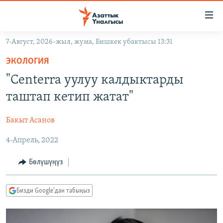
Линктер
Мазмунга
өтүңүз
7-Август, 2026-жыл, жума, Бишкек убактысы 13:31
Навигацияга
ЖАҢЫЛЫКТАР
өтүңүз
ЭКОЛОГИЯ
КЫРГЫЗСТАН
Издөөгө
"Centerra уулуу калдыктарды
салыңыз
ДҮЙНӨ
КЫРГЫЗСТАН
таштап кетип жатат"
УКРАИНА
САЯСАТ
ДҮЙНӨ
Бакыт Асанов
АТАЙЫН ИЛИКТӨӨ
ЭКОНОМИКА
БОРБОР АЗИЯ
4-Апрель, 2022
ТВ ПРОГРАММАЛАР
МАДАНИЯТ
ПОДКАСТ
БҮГҮН АЗАТТЫКТА
Бөлүшүңүз
ӨЗГӨЧӨ ПИКИР
ЭКСПЕРТТЕР ТАЛДАЙТ
Бизди Google'дан табыңыз
БИЗ ЖАНА ДҮЙНӨ
Русский
ДАНИСТЕ