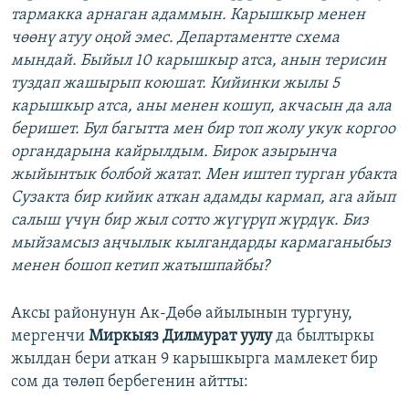
тармакка арнаган адаммын. Карышкыр менен
чөөнү атуу оңой эмес. Департаментте схема
мындай. Быйыл 10 карышкыр атса, анын терисин
туздап жашырып коюшат. Кийинки жылы 5
карышкыр атса, аны менен кошуп, акчасын да ала
беришет. Бул багытта мен бир топ жолу укук коргоо
органдарына кайрылдым. Бирок азырынча
жыйынтык болбой жатат. Мен иштеп турган убакта
Сузакта бир кийик аткан адамды кармап, ага айып
салыш үчүн бир жыл сотто жүгүрүп жүрдүк. Биз
мыйзамсыз аңчылык кылгандарды кармаганыбыз
менен бошоп кетип жатышпайбы?
Аксы районунун Ак-Дөбө айылынын тургуну,
мергенчи
Миркыяз Дилмурат уулу
да былтыркы
жылдан бери аткан 9 карышкырга мамлекет бир
сом да төлөп бербегенин айтты: