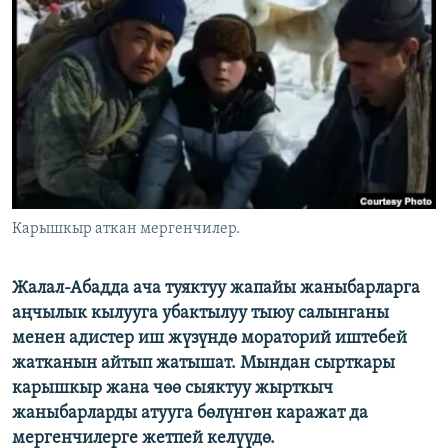
ОНЛАЙН ШЕРИНЕ
ЭЖЕ-СИҢДИЛЕР
АЗАТТЫК+
ЫҢГАЙСЫЗ СУРООЛОР
ЭЕ/АРнун бардык сайттары
Карышкыр аткан мергенчилер.
Жалал-Абадда ача туяктуу жапайы жаныбарларга
аңчылык кылууга убактылуу тыюу салынганы
менен адистер иш жүзүндө мораторий иштебей
жатканын айтып жатышат. Мындан сырткары
карышкыр жана чөө сыяктуу жырткыч
жаныбарларды атууга бөлүнгөн каражат да
мергенчилерге жетпей келүүдө.