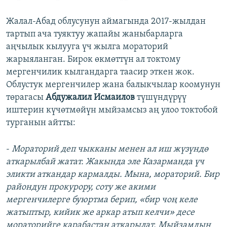
Жалал-Абад облусунун аймагында 2017-жылдан
тартып ача туяктуу жапайы жаныбарларга
аңчылык кылууга үч жылга мораторий
жарыяланган. Бирок өкмөттүн ал токтому
мергенчилик кылгандарга таасир эткен жок.
Облустук мергенчилер жана балыкчылар коомунун
төрагасы
Абдужалил Исмаилов
түшүндүрүү
иштерин күчөтмөйүн мыйзамсыз аң улоо токтобой
турганын айтты:
-
Мораторий деп чыкканы менен ал иш жүзүндө
аткарылбай жатат. Жакында эле Казарманда үч
эликти аткандар кармалды. Мына, мораторий. Бир
райондун прокурору, соту же акими
мергенчилерге буюртма берип, «бир чоң келе
жатыптыр, кийик же аркар атып келчи» десе
мораторийге карабастан аткарылат. Мыйзамдын