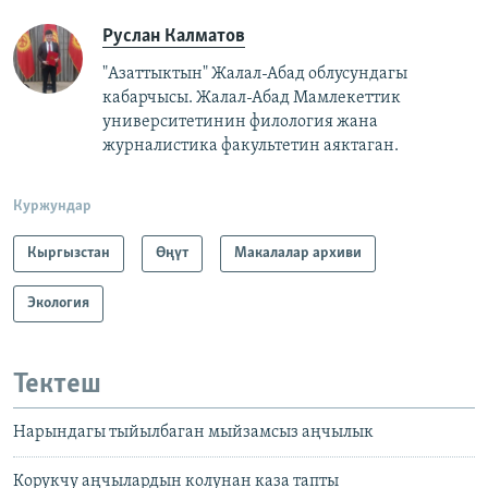
Руслан Калматов
"Азаттыктын" Жалал-Абад облусундагы
кабарчысы. Жалал-Абад Мамлекеттик
университетинин филология жана
журналистика факультетин аяктаган.
Куржундар
Кыргызстан
Өңүт
Макалалар архиви
Экология
Тектеш
Нарындагы тыйылбаган мыйзамсыз аңчылык
Корукчу аңчылардын колунан каза тапты