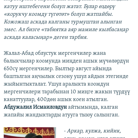
катуу иштебегени болуп жатат. Булар өздөрү
«корукчу коомду түгөтөт» болуп жатпайбы.
Кожожаш аскада калганы турмуштан алынган
эмес. Ал бизге «табиятка аяр мамиле кылбасаңар
аскада каласыңар» деген тарбия.
Жалал-Абад облустук мергенчилер жана
балыкчылар коомунда миңден ашык мүчөлөрдүн
650сү мергенчилер. Былтыр август айында
башталган аңчылык сезону ушул айдын этегинде
жыйынтыкталат. Ушул аралыкта коомдун
мергенчилери тарабынан 10 миңге жакын түрдүү
канаттуулар, 400дөн ашык коен атылган.
Абдужалил Исмаиловдун
айтымында, калган
жапайы жандыктарды атууга тыюу салынган.
- Аркар, кулжа, кийик,