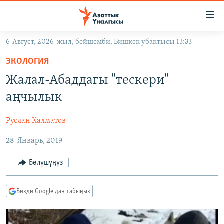
Линктер
Мазмунга
өтүңүз
6-Август, 2026-жыл, бейшемби, Бишкек убактысы 13:33
Навигацияга
ЖАҢЫЛЫКТАР
өтүңүз
ЭКОЛОГИЯ
КЫРГЫЗСТАН
Издөөгө
Жалал-Абаддагы "тескери"
салыңыз
ДҮЙНӨ
КЫРГЫЗСТАН
аңчылык
УКРАИНА
САЯСАТ
ДҮЙНӨ
Руслан Калматов
АТАЙЫН ИЛИКТӨӨ
ЭКОНОМИКА
БОРБОР АЗИЯ
28-Январь, 2019
ТВ ПРОГРАММАЛАР
МАДАНИЯТ
ПОДКАСТ
БҮГҮН АЗАТТЫКТА
Бөлүшүңүз
ӨЗГӨЧӨ ПИКИР
ЭКСПЕРТТЕР ТАЛДАЙТ
Бизди Google'дан табыңыз
БИЗ ЖАНА ДҮЙНӨ
Русский
ДАНИСТЕ