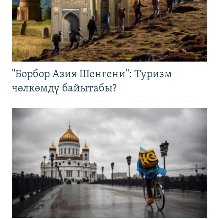
"Борбор Азия Шенгени": Туризм
чөлкөмдү байытабы?