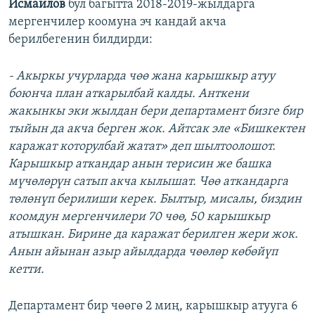
Исмаилов
бул багытта 2018-2019-жылдарга
мергенчилер коомуна эч кандай акча
берилбегенин билдирди:
- Акыркы учурларда чөө жана карышкыр атуу
боюнча план аткарылбай калды. Анткени
жакынкы эки жылдан бери департамент бизге бир
тыйын да акча берген жок. Айтсак эле «Бишкектен
каражат которулбай жатат» деп шылтоолошот.
Карышкыр аткандар анын терисин же башка
мүчөлөрүн сатып акча кылышат. Чөө аткандарга
төлөнүп берилиши керек. Былтыр, мисалы, биздин
коомдун мергенчилери 70 чөө, 50 карышкыр
атышкан. Бирине да каражат берилген жери жок.
Анын айынан азыр айылдарда чөөлөр көбөйүп
кетти.
Департамент бир чөөгө 2 миң, карышкыр атууга 6