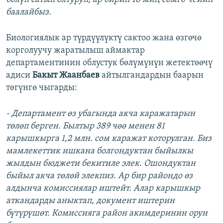
баалайбыз.
Биологиялык ар түрдүүлүктү сактоо жана өзгөчө
корголуучу жаратылыш аймактар
департаментинин облустук бөлүмүнүн жетектөөчү
адиси
Бакыт Жаанбаев
айтылгандардын баарын
төгүнгө чыгарды:
- Департамент өз убагында акча каражатарын
төлөп берген. Былтыр 389 чөө менен 81
карышкырга 1,2 млн. сом каражат которулган. Биз
мамлекеттик ишкана болгондуктан быйылкы
жылдын бюджети бекитиле элек. Ошондуктан
быйыл акча төлөй элекпиз. Ар бир райондо өз
алдынча комиссиялар иштейт. Алар карышкыр
аткандарды аныктап, документ иштерин
бүтүрүшөт. Комиссияга район акимдеринин орун