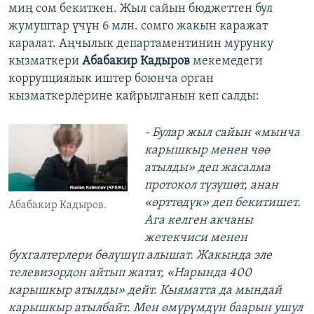
миң сом бекиткен. Жыл сайын бюджеттен бул
жумуштар үчүн 6 млн. сомго жакын каражат
каралат. Аңчылык департаментинин мурунку
кызматкери
Абабакир Кадыров
мекемедеги
коррупциялык иштер боюнча орган
кызматкерлерине кайрылганын кеп салды:
- Булар жыл сайын «мынча
карышкыр менен чөө
атылды» деп жасалма
протокол түзүшөт, анан
«өрттөдүк» деп бекитишет.
Абабакир Кадыров.
Ага келген акчаны
жетекчиси менен
бухгалтерлери бөлүшүп алышат. Жакында эле
телевизордон айтып жатат, «Нарында 400
карышкыр атылды» дейт. Кыяматта да мындай
карышкыр атылбайт. Мен өмүрүмдүн баарын ушул