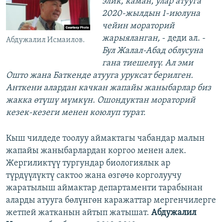
элик, каман, улар атууга
2020-жылдын 1-июлуна
чейин мораторий
жарыяланган,
- деди ал. -
Абдужалил Исмаилов.
Бул Жалал-Абад облусуна
гана тиешелүү. Ал эми
Ошто жана Баткенде атууга уруксат берилген.
Анткени алардан качкан жапайы жаныбарлар биз
жакка өтүшү мүмкүн. Ошондуктан мораторий
кезек-кезеги менен коюлуп турат.
Кыш чилдеде тоолуу аймактагы чабандар малын
жапайы жаныбарлардан коргоо менен алек.
Жергиликтүү тургундар биологиялык ар
түрдүүлүктү сактоо жана өзгөчө корголуучу
жаратылыш аймактар департаменти тарабынан
аларды атууга бөлүнгөн каражаттар мергенчилерге
жетпей жатканын айтып жатышат.
Абдужалил