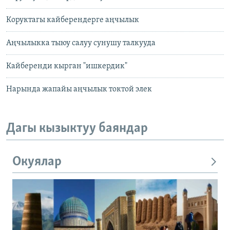
Коруктагы кайберендерге аңчылык
Аңчылыкка тыюу салуу сунушу талкууда
Кайберенди кырган "ишкердик"
Нарында жапайы аңчылык токтой элек
Дагы кызыктуу баяндар
Окуялар