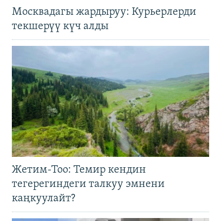
Москвадагы жардыруу: Курьерлерди
текшерүү күч алды
Жетим-Тоо: Темир кендин
тегерегиндеги талкуу эмнени
каңкуулайт?