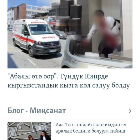
"Абалы өтө оор". Түндүк Кипрде
кыргызстандык кызга кол салуу болду
Блог - Миңсанат
Ала-Тоо – онлайн таалимдин эл
аралык бешиги болууга тийиш