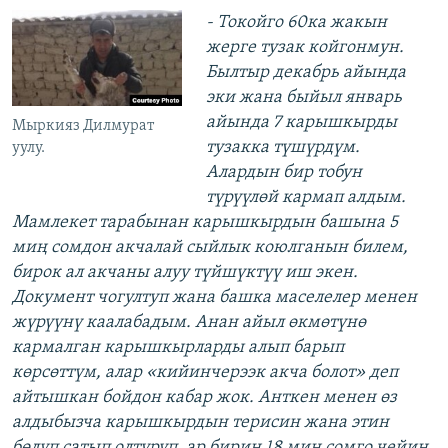
- Токойго 60ка жакын
жерге тузак койгонмун.
Былтыр декабрь айында
эки жана быйыл январь
айында 7 карышкырды
Мыркияз Дилмурат
тузакка түшүрдүм.
уулу.
Алардын бир тобун
түрүүлөй кармап алдым.
Мамлекет тарабынан карышкырдын башына 5
миң сомдон акчалай сыйлык коюлганын билем,
бирок ал акчаны алуу түйшүктүү иш экен.
Документ чогултуп жана башка маселелер менен
жүрүүнү каалабадым. Анан айыл өкмөтүнө
кармалган карышкырларды алып барып
көрсөттүм, алар «кийинчерээк акча болот» деп
айтышкан бойдон кабар жок. Анткен менен өз
алдыбызча карышкырдын терисин жана этин
бөлүп сатып олтуруп, ар бирин 18 миң сомго чейин