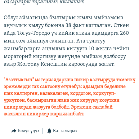
басарлары төрагалык кылышат.
Облус аймагында былтыркы жылы мыйзамсыз
аңчылык кылуу боюнча 38 факт катталган. Өткөн
айда Тогуз-Тородо үч кийик аткан адамдарга 260
миң сом айыппул салынган. Ача туяктуу
жаныбарларга аңчылык кылууга 10 жылга чейин
мораторий киргизүү жөнүндө мыйзам долбоору
азыр Жогорку Кеңештин кароосунда жатат.
"Азаттыктын" материалдарына пикир калтырууда төмөнкү
эрежелерди так сактоону өтүнөбүз: адамдын беделине
шек келтирген, келекелеген, кордогон, коркутуп-
үркүткөн, басмырлаган жана жек көрүүнү козуткан
пикирлерди жазууга болбойт. Эрежени сактабай
жазылган пикирлер жарыяланбайт.
Бөлүшүңүз
Катталыңыз