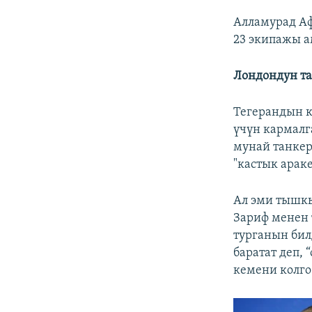
Алламурад А
23 экипажы а
Лондондун т
Тегерандын 
үчүн кармалг
мунай танке
"кастык араке
Ал эми тышк
Зариф менен 
турганын бил
баратат деп, 
кемени колго