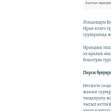
Азаттык тиркеме
Лондондун Б
Иран колго т
сууларында м
Ирандын тыш
эл аралык мы
бошотула тур
Перси булуңу
Негизги соод
жакын суулар
чыңалууну жа
чыгып кетпей
анын коопсуз