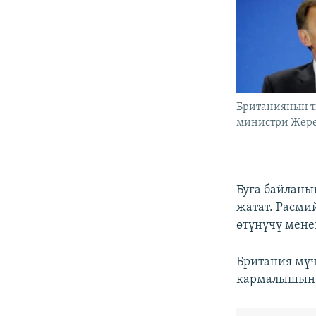
Британиянын 
министри Жере
Буга байланы
жатат. Расми
өтүнүчү мене
Британия мү
кармалышын с