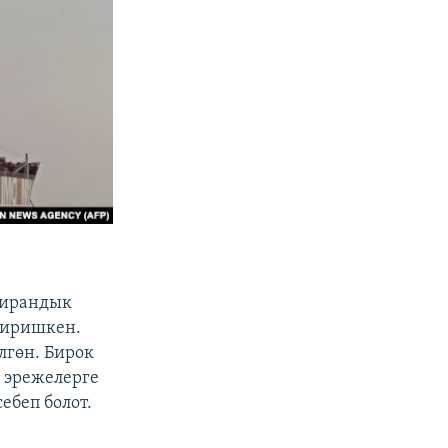
 ирандык
диришкен.
лгөн. Бирок
к эрежелерге
ебеп болот.