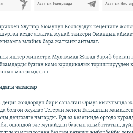
си
Азаттык Телеграмда
Азаттык Инстаг
ириккен Улуттар Уюмунун Коопсуздук кеңешине жөнө
үшүргөн кезде аталган мунай танкери Омандын айма
ыйзамга ылайык бара жатканы айтылат.
кы иштер министри Мухаммад Жавад Зариф британ 
йзамдарды бузган кеме юридикалык териштирүүдөн 
ганын маалымдаган.
ндагы чатактар
а деңиз жолдордун бири саналган Ормуз кысыгында ж
да болгон окуялар Тегеран менен Батыштын мамилес
ңы деңгээлге чыгарды. Бул өз кезегинде ортодо кура
би, ошондой эле мунайдын баасын кымбаттатып, дүй
дугун камсыздоонун баасын көтөрүп жибербейби деге