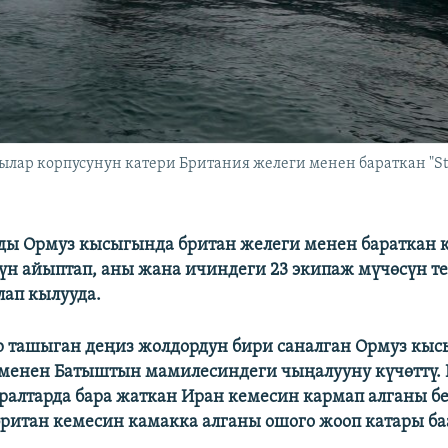
ар корпусунун катери Британия желеги менен бараткан "St
ы Ормуз кысыгында британ желеги менен бараткан 
үн айыптап, аны жана ичиндеги 23 экипаж мүчөсүн те
лап кылууда.
р ташыган деңиз жолдордун бири саналган Ормуз кы
 менен Батыштын мамилесиндеги чыңалууну күчөттү. 
ралтарда бара жаткан Иран кемесин кармап алганы бе
ритан кемесин камакка алганы ошого жооп катары ба