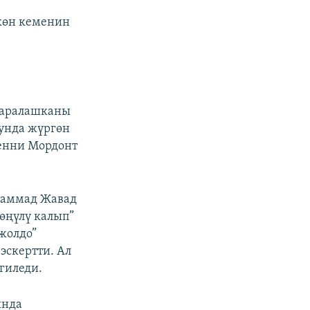
көн кеменин
 аралашканы
ңунда жүргөн
енни Мордонт
хаммад Жавад
өңүлү калып”
жолдо”
эскертти. Ал
гиледи.
ында