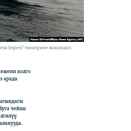
ena Impero" танкерине жакындап
кемени колго
з арада
сыгындагы
Буга чейин
лгилүү.
аланууда.