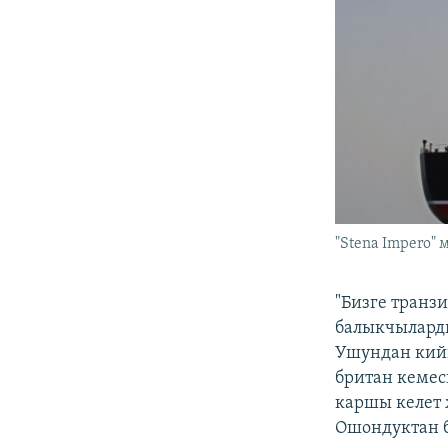
"Stena Impero"
"Бизге транз
балыкчылард
Ушундан кийи
британ кемес
каршы келет 
Ошондуктан б