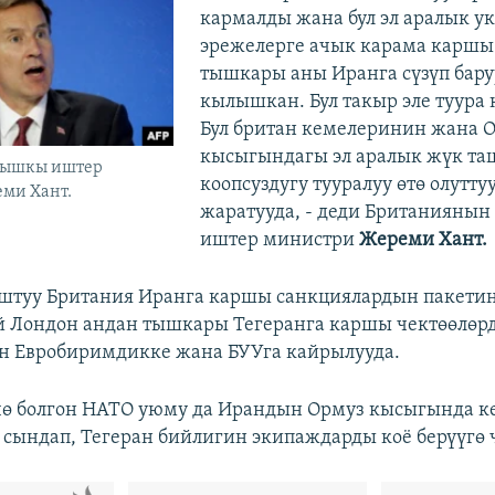
кармалды жана бул эл аралык у
эрежелерге ачык карама каршы 
тышкары аны Иранга сүзүп бару
кылышкан. Бул такыр эле туура 
Бул британ кемелеринин жана 
кысыгындагы эл аралык жүк та
тышкы иштер
коопсуздугу тууралуу өтө олутту
ми Хант.
жаратууда, - деди Британияны
иштер министри
Жереми Хант.
штуу Британия Иранга каршы санкциялардын пакетин
й Лондон андан тышкары Тегеранга каршы чектөөлөрд
н Евробиримдикке жана БУУга кайрылууда.
чө болгон НАТО уюму да Ирандын Ормуз кысыгында 
ындап, Тегеран бийлигин экипаждарды коё берүүгө 