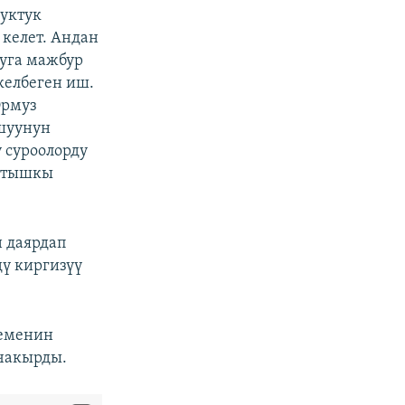
куктук
келет. Андан
уга мажбур
келбеген иш.
Ормуз
шуунун
у суроолорду
н тышкы
 даярдап
ү киргизүү
кеменин
чакырды.