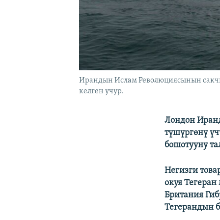
Ирандын Ислам Революциясынын сакчыл
келген учур.
Лондон Иранд
түшүргөнү үч
бошотууну та
Негизги това
окуя Тегеран
Британия Гиб
Тегерандын б