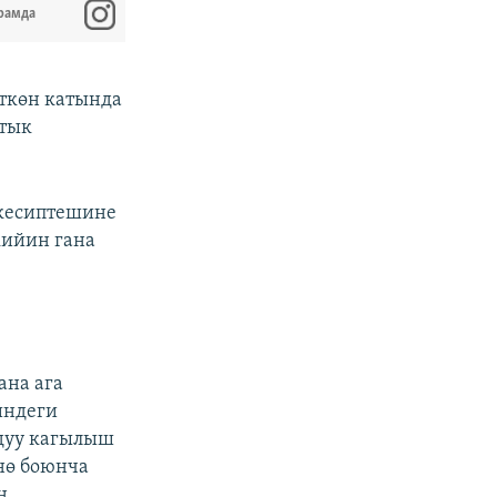
рамда
ткөн катында
ктык
кесиптешине
кийин гана
ана ага
индеги
лдуу кагылыш
нө боюнча
н