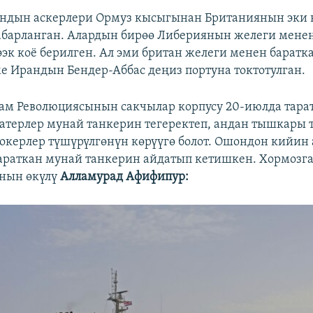
андын аскерлери Ормуз кысыгынан Британиянын эки
барланган. Алардын бирөө Либериянын желеги менен
эк коё берилген. Ал эми британ желеги менен баратка
е Ирандын Бендер-Аббас деңиз портуна токтотулган.
м Революциясынын сакчылар корпусу 20-июлда тара
катерлер мунай танкерин тегеректеп, андан тышкары 
окерлер түшүрүлгөнүн көрүүгө болот. Ошондон кийин
раткан мунай танкерин айдатып кетишкен. Хормозг
нын өкүлү
Алламурад Афифипур: