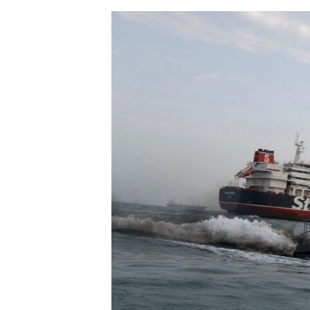
ЭЖЕ-СИҢДИЛЕР
АЗАТТЫК+
ЫҢГАЙСЫЗ СУРООЛОР