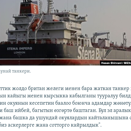
 мунай танкери.
иттик жолдо британ желеги менен бара жаткан танкер
ын кайыгы менен кырсыкка кабылганы тууралуу бил
н окуянын кесепетин баалоо боюнча адамдар жөнөтү
и баш ийбей, багытын өзгөртө баштаган. Бул эл аралы
жана башка да ушундай окуялардын кайталанышына с
из аскерлерге жана сотторго кайрылдык".