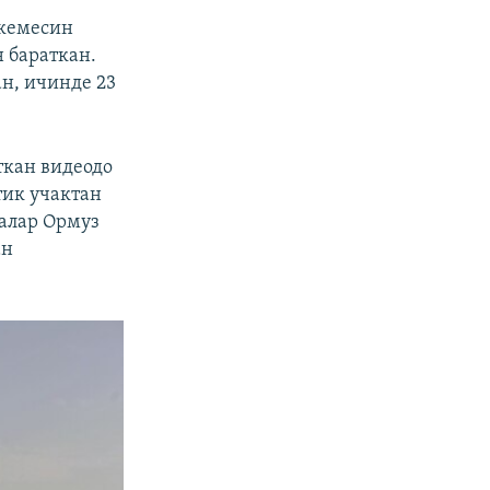
 кемесин
 бараткан.
н, ичинде 23
ткан видеодо
тик учактан
 алар Ормуз
ан