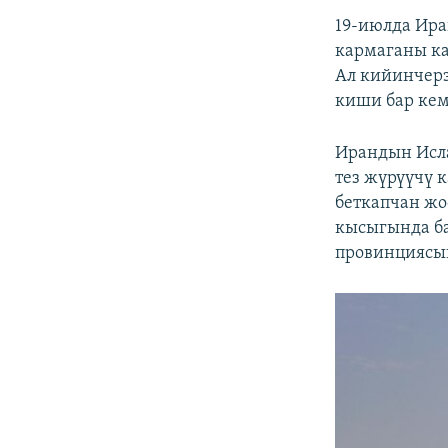
19-июлда Ир
кармаганы ка
Ал кийинчерэ
киши бар кем
Ирандын Исла
тез жүрүүчү 
беткапчан жо
кысыгында ба
провинциясы