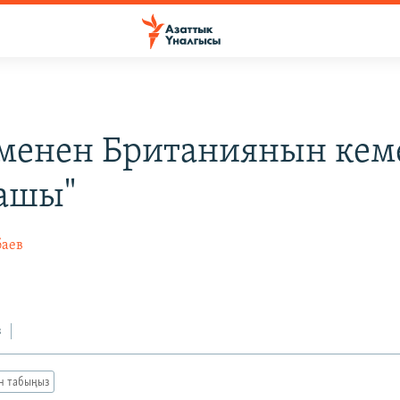
менен Британиянын кем
ашы"
баев
з
ан табыңыз