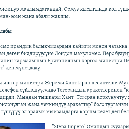
фифипур маалымдагандай, Ормуз кысыгында кол түш
ман-эсен жана абалы жакшы.
алабы
кеме ирандык балыкчылардын кайыгы менен чатакка
ан деген билдирүүсүнө Лондон макул эмес. Перс булу
ринин кармалышын Британиянын коргоо министри П
т" деп мүнөздөдү.
ы иштер министри Жереми Хант Иран кесиптеши Му
телефон сүйлөшүүсүндө Тегерандын аракеттеринен “к
дирди. Мындан тышкары Хант “Тегеран коркунучтуу 
“ойлонулган жана чечкиндүү аракеттер” боло турганын 
 түшүрүү эл аралык мыйзамдарга каршы келет деп бел
"Stena Impero" Омандын суулар