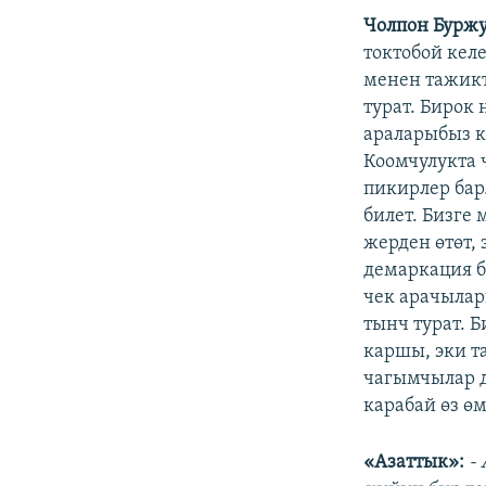
Чолпон Буржу
токтобой келе
менен тажикт
турат. Бирок 
араларыбыз к
Коомчулукта 
пикирлер бар
билет. Бизге
жерден өтөт,
демаркация б
чек арачылар
тынч турат. 
каршы, эки т
чагымчылар д
карабай өз ө
«Азаттык»:
-