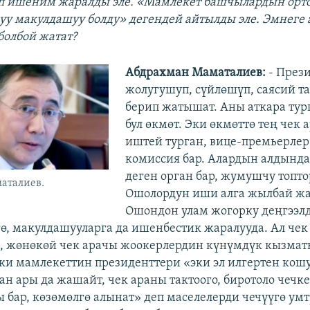
п ишеним жаралды эле. «Мамлекет башчылардын орт
у макулдашуу болду» дегендей айтылды эле. Эмнеге
олбой жатат?
Абдрахман Маматалиев:
- През
жолугушуп, сүйлөшүп, саясий 
берип жатышат. Аны аткара тург
бул өкмөт. Эки өкмөттө тең чек 
иштей турган, вице-премьерлер
комиссия бар. Алардын алдынд
деген орган бар, жумушчу топтор
аталиев.
Ошолордун иши алга жылбай жат
Ошондон улам жогорку деңгээл
ө, макулдашууларга да ишенбестик жаралууда. Ал чек
, жөнөкөй чек арачы жоокерлердин күнүмдүк кызмат
Эки мамлекеттин президенттери «эки эл илгертен ко
ан ары да жашайт, чек араны тактоого, биротоло чечк
бар, көзөмөлгө алынат» деп маселелерди чечүүгө ум