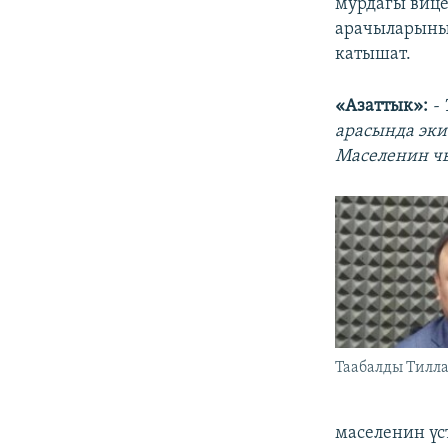
мурдагы виц
арачыларынын
катышат.
«Азаттык»:
-
арасында эки
Маселенин ч
Таабалды Тилла
маселенин үс