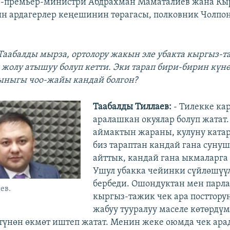
е-премьер-министри Абдрахман Маматалиев жана Кы
 ардагерлер кеңешинин төрагасы, полковник Чолпо
 Таабалды мырза, ортолору жакын эле убакта кыргыз-т
 жолу атышуу болуп кетти. Эки тарап бири-бирин күнө
ыныгы чоо-жайы кандай болгон?
Таабалды Тиллаев:
- Тилекке ка
аралашкан окуялар болуп жатат
аймактын жараны, кулуну катар
биз тараптан кандай гана суну
айттык, кандай гана ыкмаларга
Ушул убакка чейинки сүйлөшүү
бербеди. Ошондуктан мен парл
ев.
кыргыз-тажик чек ара посттору
жабуу тууралуу маселе көтөрдүм
түнөн өкмөт иштеп жатат. Менин жеке оюмда чек ара