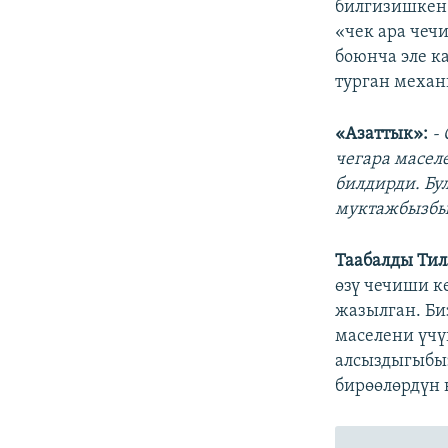
билгизишкен
«чек ара чеч
боюнча эле к
турган механ
«Азаттык»:
-
чегара масел
билдирди. Бу
муктажбызбы
Таабалды Тил
өзү чечиши к
жазылган. Би
маселени үчү
алсыздыгыбыз
бирөөлөрдүн 