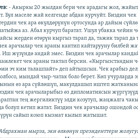
ев:
- Акыркы 20 жылдан бери чек арадагы жол, жайыт,
т. Бул маселе жай келгенде абдан курчуйт. Биздин че
ердин чек ара өкүлдөрүнүн ортосунда ар дайым сүйл
натыйжа аз. Абал курчуп баратат. Ушул убакка чейин ч
айсы жерден өтөрүн кыргыз тарап да, тажик тарап да т
чек арачылар чек араны кантип кайтарууну билбей ж
. Иш жүзүндө андай эмес. Биздин чек арачылар канд
 мамлекет чек араны тактап берсин. «Кыргызстандын ч
 эми эч ким талашпайт» деп айтышсын. Чек арабыз де
олбосо, мындай чыр-чатак боло берет. Көп учурларда 
ынын өз ара сүйлөшүп, макулдашып иштеп жатканына
Биздин чек арачыларыбыз өз дипломатиясын жүргүзүүд
араптан тең жергиликтүү элди козутуп, жаңжалга чак
а болуп кетип жатат. Биздин чек арачылар ошондой о
мүрүн сайып коюп кызмат кылып жатышат.
 Абдрахман мырза, эки өлкөнүн президенттери жолуг