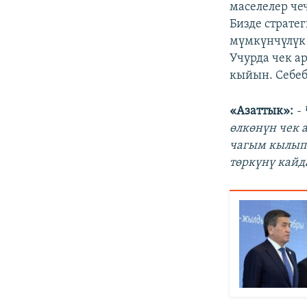
маселелер че
Бизде страте
мүмкүнчүлүк 
Учурда чек ар
кыйын. Себеби
«Азаттык»:
-
өлкөнүн чек 
чагым кылып 
төркүнү кайд