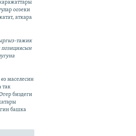
 каражаттары
улар оозеки
атат, аткара
кыргыз-тажик
н позициясын
лугуна
 өз маселесин
 так
Эгер биздеги
 катары
игин башка
.