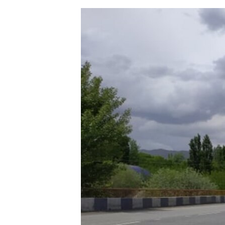
ЭЖЕ-СИҢДИЛЕР
АЗАТТЫК+
ЫҢГАЙСЫЗ СУРООЛОР