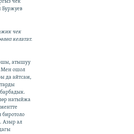
ргыз чек
н Буржуев
ажик чек
өлөп келатат.
ршы, атышуу
. Мен ошол
ы да айтсам,
штарды
 барбадык.
лөр натыйжа
аментте
н биротоло
. Азыр ал
дагы