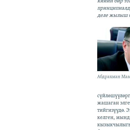
кийин бир то
принципиалду
деле жылыш б
Абдрахман Мам
сүйлөшүүлөрг
жашаган элге
тийгизүүдө. 
келген, мынд
кызыкчылыгы 