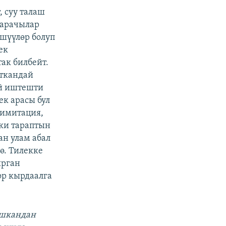
 суу талаш
к арачылар
өшүүлөр болуп
ек
ак билбейт.
аткандай
ай иштешти
ек арасы бул
лимитация,
эки тараптын
н улам абал
ө. Тилекке
ырган
ор кырдаалга
ушкандан