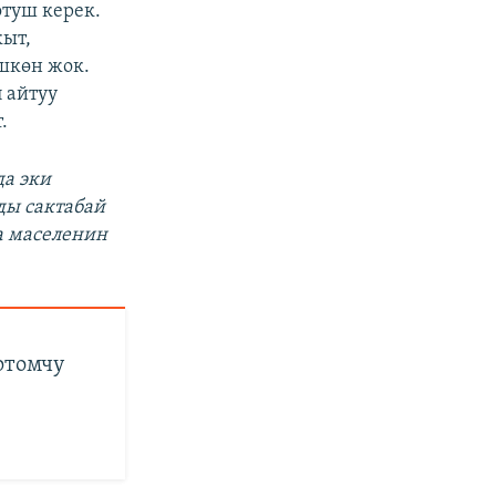
туш керек.
кыт,
шкөн жок.
п айтуу
.
да эки
ды сактабай
а маселенин
ртомчу