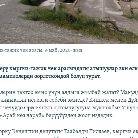
-тажик чек арасы. 9-май, 2020-жыл.
рү кыргыз-тажик чек арасындагы атышуулар эки өлк
мамилелерди оорлоткондой болуп турат.
елерин тактоо эмне үчүн алдыга жылбай жатат? Макул
андыктын негизги себеби эмнеде? Бишкек менен Дү
н чечүүдө Орусиянын ортомчулугуна муктажбы? Ушул ж
 «Арай көз чарай» берүүбүздөн жооп издедик.
орку Кеңештин депутаты Таабалды Тиллаев, кыргыз ө