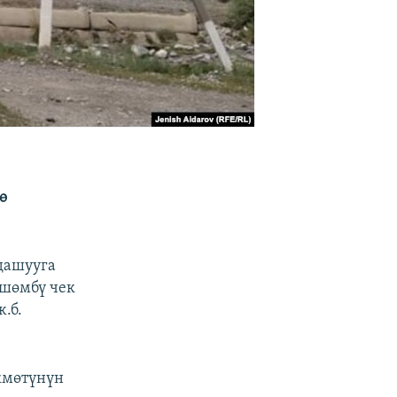
ө
дашууга
йшөмбү чек
.б.
кмөтүнүн