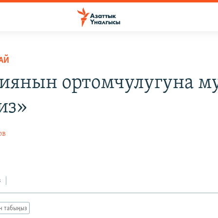
РАЙ
иянын ортомчулугуна м
из»
ов
з
ан табыңыз