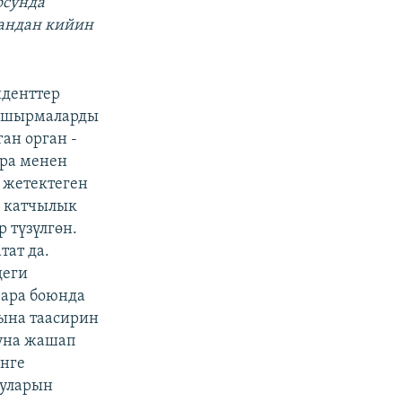
осунда
 андан кийин
иденттер
ташырмаларды
ан орган -
ара менен
 жетектеген
а катчылык
 түзүлгөн.
ат да.
деги
 ара боюнда
ына таасирин
шуна жашап
енге
туларын