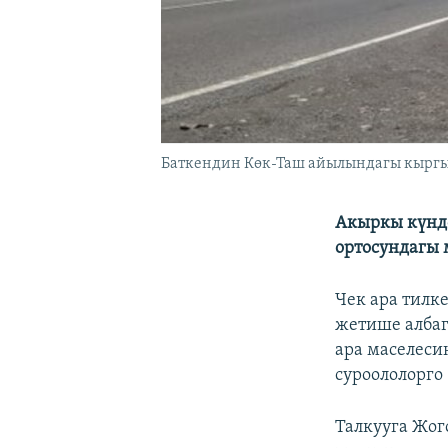
Баткендин Көк-Таш айылындагы кыргыз
Акыркы күндө
ортосундагы 
Чек ара тилк
жетише албаг
ара маселеси
суроололорго
Талкууга Жог