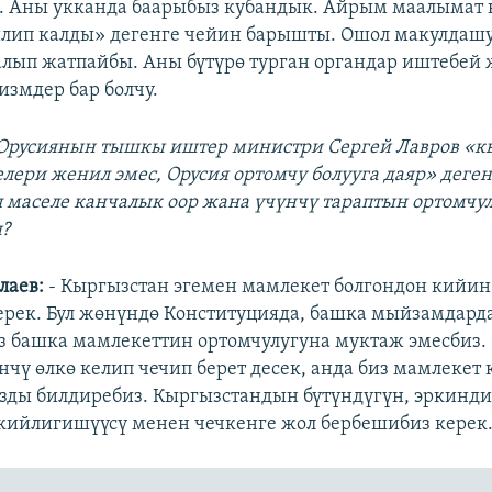
. Аны укканда баарыбыз кубандык. Айрым маалымат
илип калды» дегенге чейин барышты. Ошол макулдашу
алып жатпайбы. Аны бүтүрө турган органдар иштебей ж
измдер бар болчу.
 Орусиянын тышкы иштер министри Сергей Лавров «
елери женил эмес, Орусия ортомчу болууга даяр» деге
л маселе канчалык оор жана үчүнчү тараптын ортомчу
?
лаев:
- Кыргызстан эгемен мамлекет болгондон кийин
ерек. Бул жөнүндө Конституцияда, башка мыйзамдарда
з башка мамлекеттин ортомчулугуна муктаж эмесбиз. 
нчү өлкө келип чечип берет десек, анда биз мамлекет
ды билдиребиз. Кыргызстандын бүтүндүгүн, эркинд
кийлигишүүсү менен чечкенге жол бербешибиз керек