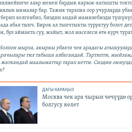
чилмейинче алар менен бардык карым-катышты токто
гиялык ыкмалар бар. Тажик тарапка оор учурларда уба
берип келгенбиз, биздин андай мамилебизди түшүнү
ада абал тынч. Бирок ал тынчтыкты туруктуу болот де
, бул аймакта суу, жайыт, жол маселеси өтө курч турат
 Чолпон мырза, акыркы убакта чек арадагы атышуулар
арачылары тил табыша албагандай. Тартипти, мыйзам
жаткандай маалыматтар тарап кетти. Сиздин оюнузд
а?
ДАГЫ КАРАҢЫЗ
Москва чек ара чырын чечүүдө о
болгусу келет