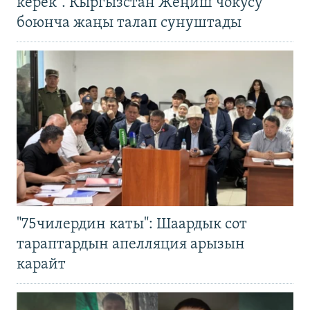
керек". Кыргызстан Жеңиш чокусу
боюнча жаңы талап сунуштады
"75чилердин каты": Шаардык сот
тараптардын апелляция арызын
карайт