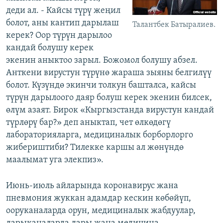
деди ал. - Кайсы түрү жеңил
болот, аны кантип дарылаш
Талантбек Батыралиев.
керек? Оор түрүн дарылоо
кандай болушу керек
экенин аныктоо зарыл. Божомол болушу абзел.
Анткени вирустун түрүнө жараша зыяны белгилүү
болот. Күзүндө экинчи толкун башталса, кайсы
түрүн дарылоого даяр болуш керек экенин билсек,
өлүм азаят. Бирок «Кыргызстанда вирустун кандай
түрлөрү бар?» деп аныктап, чет өлкөдөгү
лабораторияларга, медициналык борборлорго
жибериштиби? Тилекке каршы ал жөнүндө
маалымат уга элекпиз».
Июнь-июль айларында коронавирус жана
пневмония жуккан адамдар кескин көбөйүп,
ооруканаларда орун, медициналык жабдуулар,