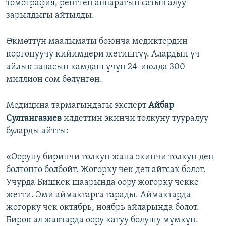
томография, рентген аппаратын сатып алуу
зарылдыгы айтылды.
Өкмөттүн маалыматы боюнча медиктердин
коргонуучу кийимдери жетиштүү. Алардын үч
айлык запасын камдаш үчүн 24-июлда 300
миллион сом бөлүнгөн.
Медицина тармагындагы эксперт
Айбар
Султангазиев
илдеттин экинчи толкуну тууралуу
буларды айтты:
«Ооруну биринчи толкун жана экинчи толкун деп
бөлгөнгө болбойт. Жогорку чек деп айтсак болот.
Учурда Бишкек шаарында оору жогорку чекке
жетти. Эми аймактарга тарады. Аймактарда
жогорку чек октябрь, ноябрь айларында болот.
Бирок ал жактарда оору катуу болушу мүмкүн.