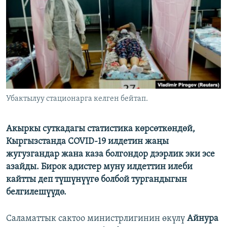
ОНЛАЙН ШЕРИНЕ
ЭЖЕ-СИҢДИЛЕР
АЗАТТЫК+
ЫҢГАЙСЫЗ СУРООЛОР
ЭЕ/АРнун бардык сайттары
Убактылуу стационарга келген бейтап.
Акыркы суткадагы статистика көрсөткөндөй,
Кыргызстанда COVID-19 илдетин жаңы
жугузгандар жана каза болгондор дээрлик эки эсе
азайды. Бирок адистер муну илдеттин илеби
кайтты деп түшүнүүгө болбой тургандыгын
белгилешүүдө.
Саламаттык сактоо министрлигинин өкүлү
Айнура