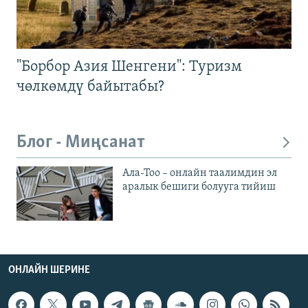
"Борбор Азия Шенгени": Туризм
чөлкөмдү байытабы?
Блог - Миңсанат
Ала-Тоо – онлайн таалимдин эл
аралык бешиги болууга тийиш
ОНЛАЙН ШЕРИНЕ