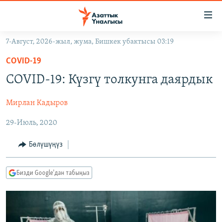
Линктер
Мазмунга
өтүңүз
7-Август, 2026-жыл, жума, Бишкек убактысы 03:19
Навигацияга
ЖАҢЫЛЫКТАР
өтүңүз
COVID-19
КЫРГЫЗСТАН
Издөөгө
COVID-19: Күзгү толкунга даярдык
салыңыз
ДҮЙНӨ
КЫРГЫЗСТАН
Мирлан Кадыров
УКРАИНА
САЯСАТ
ДҮЙНӨ
29-Июль, 2020
АТАЙЫН ИЛИКТӨӨ
ЭКОНОМИКА
БОРБОР АЗИЯ
ТВ ПРОГРАММАЛАР
МАДАНИЯТ
Бөлүшүңүз
ПОДКАСТ
БҮГҮН АЗАТТЫКТА
Бизди Google'дан табыңыз
ӨЗГӨЧӨ ПИКИР
ЭКСПЕРТТЕР ТАЛДАЙТ
БИЗ ЖАНА ДҮЙНӨ
Русский
ДАНИСТЕ