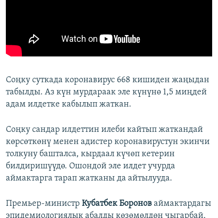
Соңку суткада коронавирус 668 кишиден жаңыдан
табылды. Аз күн мурдараак эле күнүнө 1,5 миңдей
адам илдетке кабылып жаткан.
Соңку сандар илдеттин илеби кайтып жаткандай
көрсөткөнү менен адистер коронавирустун экинчи
толкуну башталса, кырдаал күчөп кетерин
билдиришүүдө. Ошондой эле илдет учурда
аймактарга тарап жатканы да айтылууда.
Премьер-министр
Кубатбек Боронов
аймактардагы
эпидемиологиялык абалды көзөмөлдөн чыгарбай,