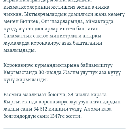
дарыканаларда дары жана медицина
кызматкерлеринин жетишсиз экени ачыкка
чыккан. Ыктыярчылардын демилгеси жана көмөгү
менен Бишкек, Ош шаарларында, аймактарда
күндүзгү стационарлар иштей баштаган.
Саламаттык сактоо министрлиги акыркы
жумаларда коронавирус азая баштаганын
маалымдады.
Коронавирус курмандыктарына байланыштуу
Кыргызстанда 30-июлда Жалпы улуттук аза күтүү
күнү жарыяланды.
Расмий маалымат боюнча, 29-июлга карата
Кыргызстанда коронавирус жугузуп алгандардын
жалпы саны 34 512 кишини түздү. Ал эми каза
болгондордун саны 1347ге жетти.