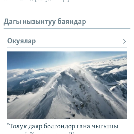
Дагы кызыктуу баяндар
Окуялар
"Толук даяр болгондор гана чыгышы