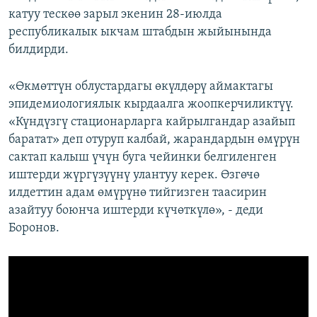
катуу тескөө зарыл экенин ​28-июлда
республикалык ыкчам штабдын жыйынында
билдирди.
«Өкмөттүн облустардагы өкүлдөрү аймактагы
эпидемиологиялык кырдаалга жоопкерчиликтүү.
«Күндүзгү стационарларга кайрылгандар азайып
баратат» деп отуруп калбай, жарандардын өмүрүн
сактап калыш үчүн буга чейинки белгиленген
иштерди жүргүзүүнү улантуу керек. Өзгөчө
илдеттин адам өмүрүнө тийгизген таасирин
азайтуу боюнча иштерди күчөткүлө», - деди
Боронов.