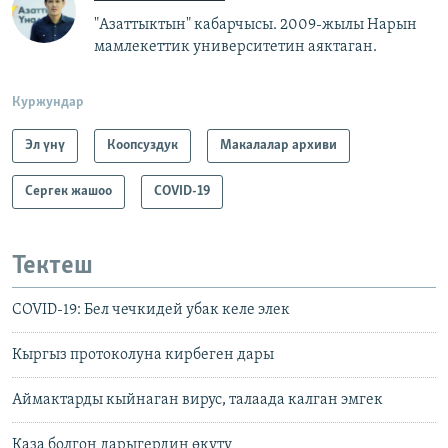
"Азаттыктын" кабарчысы. 2009-жылы Нарын
мамлекеттик университетин аяктаган.
Куржундар
Эл үнү
Коопсуздук
Макалалар архиви
Сергек жашоо
COVID-19
Тектеш
COVID-19: Бел чечкидей убак келе элек
Кыргыз протоколуна кирбеген дары
Аймактарды кыйнаган вирус, талаада калган эмгек
Каза болгон дарыгердин өкүтү