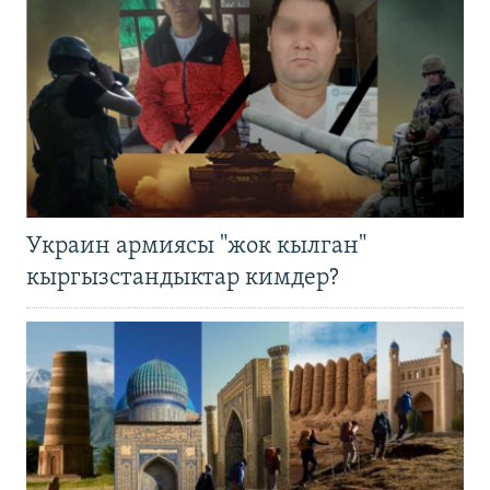
Украин армиясы "жок кылган"
кыргызстандыктар кимдер?