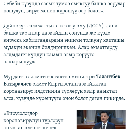
Себеби күзүндө сасык тумоо сыяктуу башка оорулар
кошулуп, вирус менен күрөшүү оор болот».
Дүйнөлүк саламаттык сактоо уюму (ДССУ) жана
башка тараптар да жайдын соңунда же күздө
вируска кабылгандардын экинчи толкуну капташы
мүмкүн экенин билдиришкен. Алар өкмөттөрдү
алдыдагы күндүн камын азыр көрүүгө
чакырышууда.
Мурдагы саламаттык сактоо министри
Талантбек
Батыралиев
өкмөт Кыргызстанга жайылган
коронавирус илдетинин түрлөрүн азыр аныктап
алса, күзүндө күрөшүүгө оңой болот деген пикирде.
«Вирусологдор
коронавирустун түрлөрүн
аныктап алышы керек, -