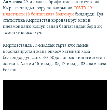
Акматова
29-июлдагы брифингде соңку суткада
Кыргызстандын ооруканаларында
COVID-19
илдетинен 18 бейтап каза болгонун
билдирди. Бул
статистика Кыргызстан коронавирус менен
пневмонияны кошуп санай баштагандан бери эң
төмөнкү көрсөткүч.
Кыргызстанда 10-июлдан тарта күн сайын
коронавирустан жана өпкөсү кагынып каза
болгондордун саны 40-50дөн ашык кишиге жетип
жаткан. Ал эми 15-июлда 85, 17-июлда 83 адам каза
болгон.