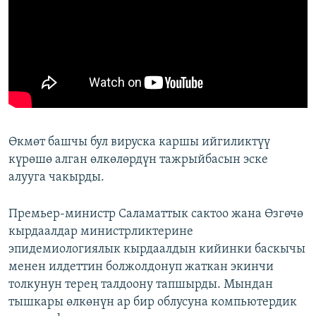
Өкмөт башчы бул вируска каршы ийгиликтүү
күрөшө алган өлкөлөрдүн тажрыйбасын эске
алууга чакырды.
Премьер-министр Саламаттык сактоо жана Өзгөчө
кырдаалдар министрликтерине
эпидемиологиялык кырдаалдын кийинки баскычы
менен илдеттин болжолдонуп жаткан экинчи
толкунун терең талдоону тапшырды. Мындан
тышкары өлкөнүн ар бир облусуна компьютердик