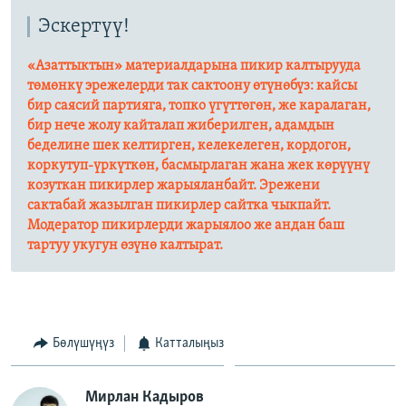
Эскертүү!
«Азаттыктын» материалдарына пикир калтырууда
төмөнкү эрежелерди так сактоону өтүнөбүз: кайсы
бир саясий партияга, топко үгүттөгөн, же каралаган,
бир нече жолу кайталап жиберилген, адамдын
беделине шек келтирген, келекелеген, кордогон,
коркутуп-үркүткөн, басмырлаган жана жек көрүүнү
козуткан пикирлер жарыяланбайт. Эрежени
сактабай жазылган пикирлер сайтка чыкпайт.
Модератор пикирлерди жарыялоо же андан баш
тартуу укугун өзүнө калтырат.​
Бөлүшүңүз
Катталыңыз
Мирлан Кадыров